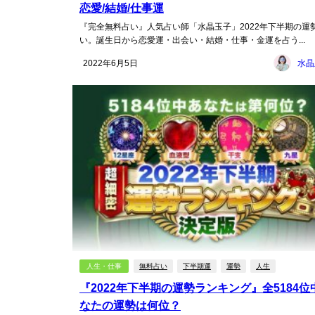
恋愛/結婚/仕事運
『完全無料占い』人気占い師「水晶玉子」2022年下半期の運
い。誕生日から恋愛運・出会い・結婚・仕事・金運を占う...
2022年6月5日
水晶
人生・仕事
無料占い
下半期運
運勢
人生
『2022年下半期の運勢ランキング』全5184位
なたの運勢は何位？