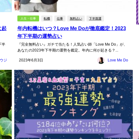
人生・仕事
転機
仕事
無料占い
下半期運
に起
年内転機はいつ？Love Me Doが徹底鑑定！2023
年下半期の運勢占い
下半
『完全無料占い』ガチで当たる！人気占い師「Love Me Do」が、
あなたの2023年下半期の運勢を鑑定。年内に何が起きる？...
ウジ
2023年6月3日
Love Me Do