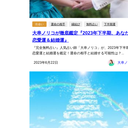
出会い
運命の相手
縁結び
無料占い
下半期運
大串ノリコが徹底鑑定『2023年下半期、あな
恋愛運＆結婚運』
『完全無料占い』人気占い師「大串ノリコ」が、2023年下半
恋愛運と結婚運を鑑定！運命の相手と結婚する可能性は？...
2023年6月22日
大串ノ