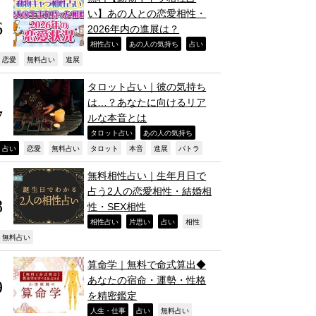
い】あの人との恋愛相性・
2026年内の進展は？
,
,
,
相性占い
あの人の気持ち
占い
,
,
,
恋愛
無料占い
進展
タロット占い｜彼の気持ち
は…？あなたに向けるリア
ルな本音とは
,
,
タロット占い
あの人の気持ち
,
,
,
,
,
,
,
占い
恋愛
無料占い
タロット
本音
進展
パトラ
無料相性占い｜生年月日で
占う2人の恋愛相性・結婚相
性・SEX相性
,
,
,
,
相性占い
片思い
占い
相性
,
無料占い
算命学｜無料で命式算出◆
あなたの宿命・運勢・性格
を精密鑑定
,
,
,
人生・仕事
占い
無料占い