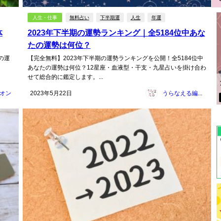
人生・仕事
無料占い
下半期運
人生
年運
体
2023年下半期の運勢ランキング｜全5184位中あな
たの運勢は何位？
の運
【完全無料】2023年下半期の運勢ランキングを公開！全5184位中
あなたの運勢は何位？12星座・血液型・干支・九星占いを掛け合わ
せて総合的に鑑定します。...
オン
2023年5月22日
うらなえる編集部