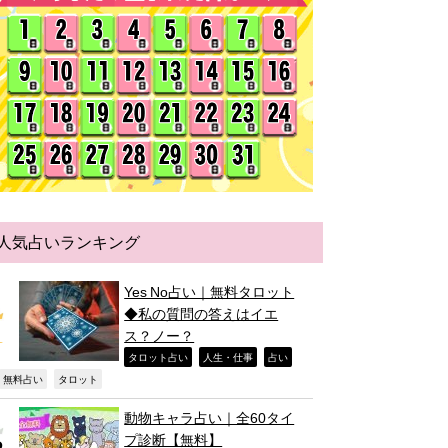
人気占いランキング
Yes No占い｜無料タロット
◆私の質問の答えはイエ
ス？ノー？
,
,
,
タロット占い
人生・仕事
占い
,
,
無料占い
タロット
動物キャラ占い｜全60タイ
プ診断【無料】