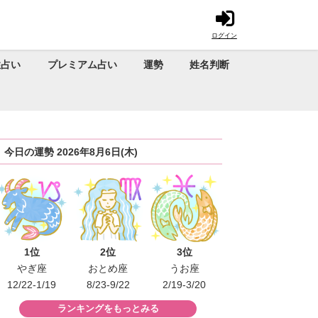
ログイン
性占い
プレミアム占い
運勢
姓名判断
今日の運勢 2026年8月6日(木)
1位
2位
3位
やぎ座
おとめ座
うお座
12/22-1/19
8/23-9/22
2/19-3/20
ランキングをもっとみる