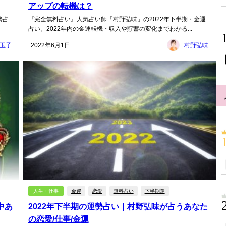
アップの転機は？
勢占
『完全無料占い』人気占い師「村野弘味」の2022年下半期・金運
占い。2022年内の金運転機・収入や貯蓄の変化までわかる...
玉子
2022年6月1日
村野弘味
人生・仕事
金運
恋愛
無料占い
下半期運
中あ
2022年下半期の運勢占い｜村野弘味が占うあなた
の恋愛/仕事/金運