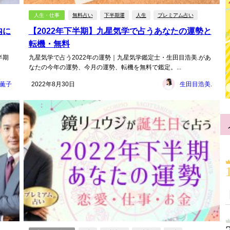
人生・仕事
無料占い
下半期運
人生
プレミアム占い
内に
【2022年下半期】九星気学で占うあなたの運勢と
転機・無料
半期
九星気学で占う2022年の運勢｜九星気学鑑定士・生田目浩美.があ
なたの今年の運勢、今月の運勢、転機を無料で鑑定。...
薫子
2022年8月30日
生田目浩美.