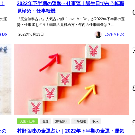
う！
2022年下半期の運勢・仕事運｜誕生日で占う転職
見極め・仕事転機
期の運
『完全無料占い』人気占い師「Love Me Do」が2022年下半期の運
勢・仕事運を占う！転職の見極め方・年内の仕事転機は？...
e Do
2022年6月13日
Love Me Do
人生・仕事
金運
無料占い
下半期運
収入
たの
村野弘味の金運占い｜2022年下半期の金運・運気