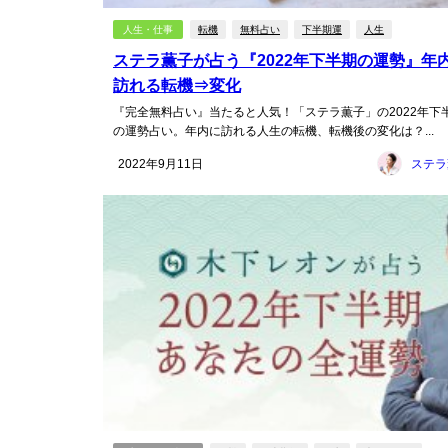
人生・仕事
転機
無料占い
下半期運
人生
ステラ薫子が占う『2022年下半期の運勢』年
訪れる転機⇒変化
『完全無料占い』当たると人気！「ステラ薫子」の2022年下
の運勢占い。年内に訪れる人生の転機、転機後の変化は？...
2022年9月11日
ステラ