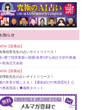
お知らせ
NEW【新番組】
鳥海伯萃先生
の占いサイトリリース！
名×暦で現実掌握≪国賓/各界VIPも命託す的中奥儀
≫鳥海式天命術
NEW【新番組】
笑理歌先生
の占いサイトリリース！
魂の本音が聴こえる！【運命結びの奇跡霊札】心
の奥底視抜く◆魂唯タロット