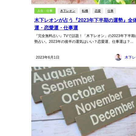
人生・仕事
木下レオン
転機
恋愛
仕事
木下レオンが占う『2023年下半期の運勢』全
運・恋愛運・仕事運
『完全無料占い』TVで話題！「木下レオン」の2023年下半期
勢占い。2023年の後半の運気はいい？恋愛運、仕事運は？...
2023年6月1日
木下レ