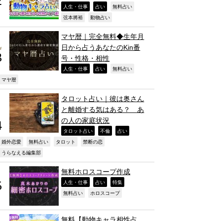
,
,
,
人生・仕事
占い
無料占い
,
,
弦本將裕
動物占い
マヤ暦｜完全無料◆生年月
日から占うあなたのKin番
号・性格・相性
,
,
,
人生・仕事
占い
無料占い
,
マヤ暦
タロット占い｜彼は奥さん
と離婚する気はある？ あ
の人の家庭状況
,
,
,
タロット占い
不倫
占い
,
,
,
,
婚外恋愛
無料占い
タロット
禁断の恋
,
うらなえる編集部
無料ホロスコープ作成
,
,
,
人生・仕事
占い
特集
,
,
無料占い
ホロスコープ
無料【動物キャラ相性占