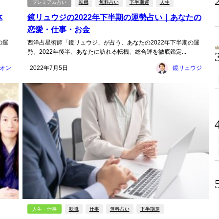
プレミアム占い
転機
無料占い
下半期運
人生
体
鏡リュウジの2022年下半期の運勢占い｜あなたの
恋愛・仕事・お金
の運
西洋占星術師「鏡リュウジ」が占う、あなたの2022年下半期の運
勢。2022年後半、あなたに訪れる転機、総合運を徹底鑑定...
オン
2022年7月5日
鏡リュウジ
人生・仕事
転職
仕事
無料占い
下半期運