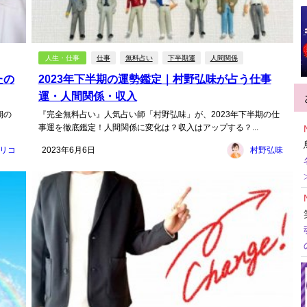
人生・仕事
仕事
無料占い
下半期運
人間関係
たの
2023年下半期の運勢鑑定｜村野弘味が占う仕事
運・人間関係・収入
期の
『完全無料占い』人気占い師「村野弘味」が、2023年下半期の仕
事運を徹底鑑定！人間関係に変化は？収入はアップする？...
リコ
2023年6月6日
村野弘味