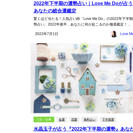
2022年下半期の運勢占い｜Love Me Doが占
あなたの総合運鑑定
驚くほど当たる！人気占い師「Love Me Do」の2022年下半
勢占い。2022年後半、あなたに何が起こるのか徹底鑑定！...
2022年7月1日
Love M
人生・仕事
金運
恋愛
無料占い
下半期運
水晶玉子が占う『2022年下半期の運勢』あな