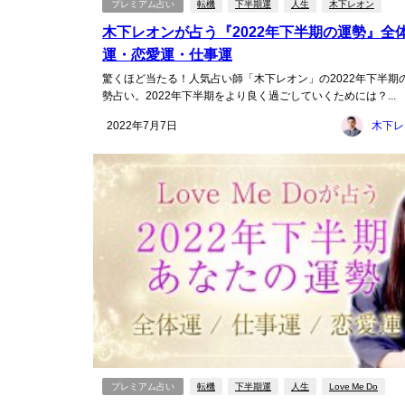
プレミアム占い
転機
下半期運
人生
木下レオン
木下レオンが占う『2022年下半期の運勢』全
運・恋愛運・仕事運
驚くほど当たる！人気占い師「木下レオン」の2022年下半期
勢占い。2022年下半期をより良く過ごしていくためには？...
2022年7月7日
木下レ
プレミアム占い
転機
下半期運
人生
Love Me Do