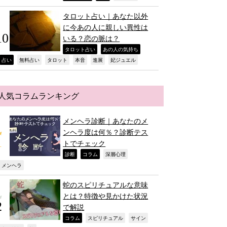
タロット占い｜あなた以外
に今あの人に親しい異性は
いる？恋の脈は？
,
,
タロット占い
あの人の気持ち
,
,
,
,
,
,
占い
無料占い
タロット
本音
進展
妃ジュエル
人気コラムランキング
メンヘラ診断｜あなたのメ
ンヘラ度は何％？診断テス
トでチェック
,
,
,
診断
コラム
深層心理
,
メンヘラ
蛇のスピリチュアルな意味
とは？特徴や見かけた状況
で解説
,
,
,
コラム
スピリチュアル
サイン