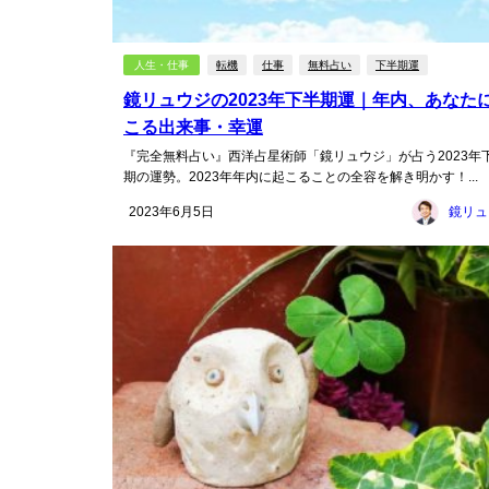
人生・仕事
転機
仕事
無料占い
下半期運
鏡リュウジの2023年下半期運｜年内、あなた
こる出来事・幸運
『完全無料占い』西洋占星術師「鏡リュウジ」が占う2023年
期の運勢。2023年年内に起こることの全容を解き明かす！...
2023年6月5日
鏡リュ