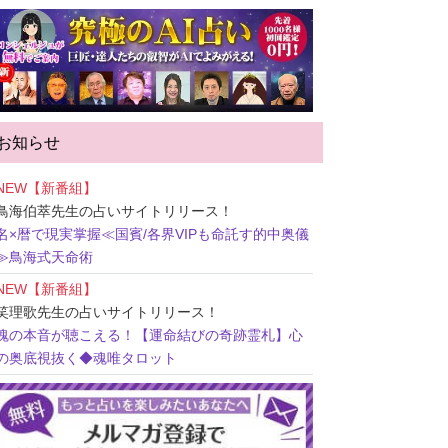
お知らせ
NEW【新番組】
鳥海伯萃先生
の占いサイトリリース！
名×暦で現実掌握≪国賓/各界VIPも命託す的中奥儀
≫鳥海式天命術
NEW【新番組】
笑理歌先生
の占いサイトリリース！
魂の本音が聴こえる！【運命結びの奇跡霊札】心
の奥底視抜く◆魂唯タロット