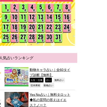
人気占いランキング
動物キャラ占い｜全60タイ
プ診断【無料】
,
,
,
人生・仕事
占い
無料占い
,
,
弦本將裕
動物占い
Yes No占い｜無料タロット
◆私の質問の答えはイエ
ス？ノー？