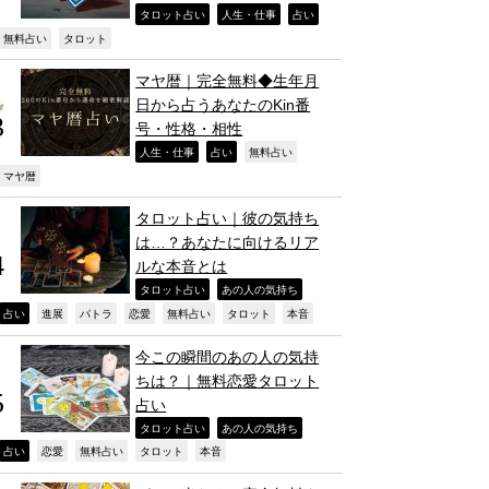
,
,
,
タロット占い
人生・仕事
占い
,
,
無料占い
タロット
マヤ暦｜完全無料◆生年月
日から占うあなたのKin番
号・性格・相性
,
,
,
人生・仕事
占い
無料占い
,
マヤ暦
タロット占い｜彼の気持ち
は…？あなたに向けるリア
ルな本音とは
,
,
タロット占い
あの人の気持ち
,
,
,
,
,
,
,
占い
進展
パトラ
恋愛
無料占い
タロット
本音
今この瞬間のあの人の気持
ちは？｜無料恋愛タロット
占い
,
,
タロット占い
あの人の気持ち
,
,
,
,
,
占い
恋愛
無料占い
タロット
本音