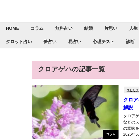
HOME
コラム
無料占い
結婚
片思い
人生
タロット占い
夢占い
易占い
心理テスト
診断
クロアゲハの記事一覧
スピリチ
クロア
解説
クロア
などの
の意味を
2026年
コラム