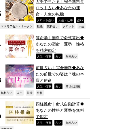
ガチで当たる！完全無料タ
ロット占い◆あなたの運
命・人生の転機
,
,
,
タロット占い
人生・仕事
占い
,
,
,
,
,
マドモアゼル・ミータン
転機
無料占い
タロット
人生
算命学｜無料で命式算出◆
あなたの宿命・運勢・性格
を精密鑑定
,
,
,
人生・仕事
占い
無料占い
前世占い｜完全無料◆あな
たの前世での姿は？魂の本
質と使命
,
,
,
人生・仕事
占い
前世の記憶
,
,
,
,
無料占い
人生
前世
性格
四柱推命｜命式自動計算◆
あなたの性格と運勢を無料
で鑑定
,
,
,
人生・仕事
占い
無料占い
四柱推命