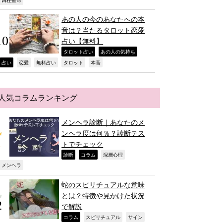
,
あの人の今のあなたへの本
音は？当たるタロット恋愛
占い【無料】
,
,
タロット占い
あの人の気持ち
,
,
,
,
,
占い
恋愛
無料占い
タロット
本音
人気コラムランキング
メンヘラ診断｜あなたのメ
ンヘラ度は何％？診断テス
トでチェック
,
,
,
診断
コラム
深層心理
,
メンヘラ
蛇のスピリチュアルな意味
とは？特徴や見かけた状況
で解説
,
,
,
コラム
スピリチュアル
サイン