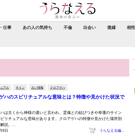
・仕事
あの人の気持ち
不倫
出会い
復縁
相
ュアル
サイン
占い情報
クロアゲハ
ゲハのスピリチュアルな意味とは？特徴や見かけた状況で
ゲハは古くから神様の遣いと言われ、霊魂との結びつきや幸運のサイン
スピリチュアルな意味があります。クロアゲハの特徴や見かけた場所別
解説。...
5月8日
うらなえる編集部