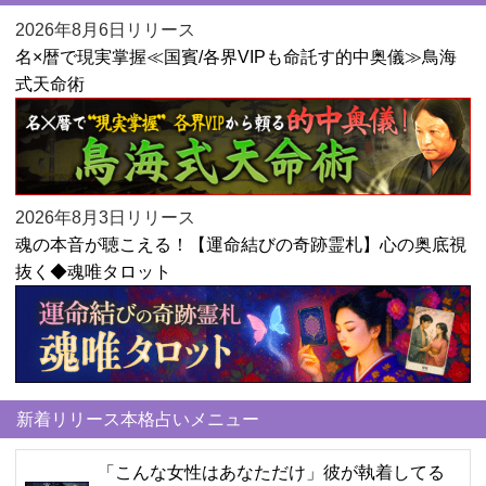
2026年8月6日リリース
名×暦で現実掌握≪国賓/各界VIPも命託す的中奥儀≫鳥海
式天命術
2026年8月3日リリース
魂の本音が聴こえる！【運命結びの奇跡霊札】心の奥底視
抜く◆魂唯タロット
新着リリース本格占いメニュー
「こんな女性はあなただけ」彼が執着してる