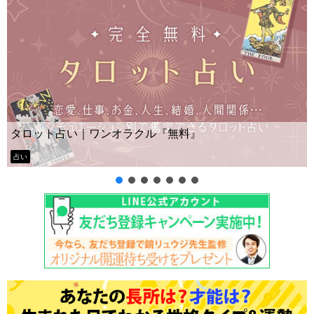
Y
タロット占い｜ワンオラクル『無料』
ー
占い
タ