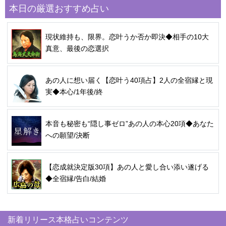
本日の厳選おすすめ占い
現状維持も、限界。恋叶うか否か即決◆相手の10大
真意、最後の恋選択
あの人に想い届く【恋叶う40項占】2人の全宿縁と現
実◆本心/1年後/終
本音も秘密も“隠し事ゼロ”あの人の本心20項◆あなた
への願望/決断
【恋成就決定版30項】あの人と愛し合い添い遂げる
◆全宿縁/告白/結婚
新着リリース本格占いコンテンツ