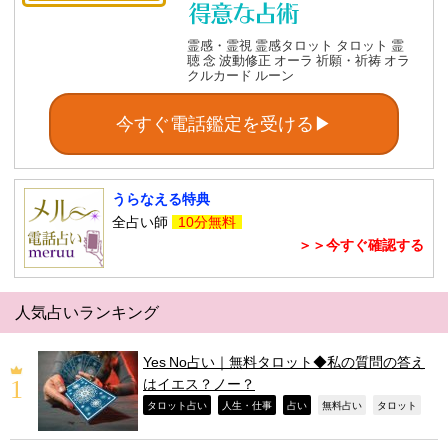
霊感・霊視 霊感タロット タロット 霊
聴 念 波動修正 オーラ 祈願・祈祷 オラ
クルカード ルーン
今すぐ電話鑑定を受ける▶
うらなえる特典
全占い師
10分無料
＞＞今すぐ確認する
人気占いランキング
Yes No占い｜無料タロット◆私の質問の答え
はイエス？ノー？
,
,
,
,
,
タロット占い
人生・仕事
占い
無料占い
タロット