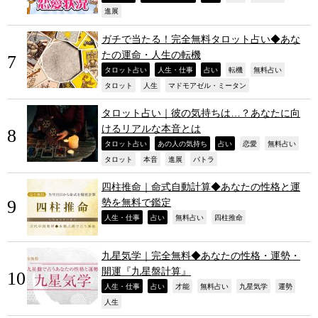
,
進展
ガチで当たる！完全無料タロット占い◆あな
たの運命・人生の転機
,
,
,
,
,
タロット占い
人生・仕事
占い
転機
無料占い
,
,
,
タロット
人生
マドモアゼル・ミータン
タロット占い｜彼の気持ちは…？あなたに向
けるリアルな本音とは
,
,
,
,
,
タロット占い
あの人の気持ち
占い
恋愛
無料占い
,
,
,
,
タロット
本音
進展
パトラ
四柱推命｜命式自動計算◆あなたの性格と運
勢を無料で鑑定
,
,
,
,
人生・仕事
占い
無料占い
四柱推命
九星気学｜完全無料◆あなたの性格・運勢・
開運『九星盤計算』
,
,
,
,
,
,
人生・仕事
占い
才能
無料占い
九星気学
運勢
,
人生