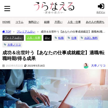
ログイン
HOME
コラム
無料占い
結婚
片思い
人生・仕事
あの人の気持ち
TOP
プレミアム占い
成功＆出世叶う【あなたの仕事成就鑑定】適職/転職時
期/得る成果
プレミアム占い
人生・仕事
占い
転職
仕事
お試し無料
大串ノリコ
成功＆出世叶う【あなたの仕事成就鑑定】適職/転
職時期/得る成果
大串ノリコ
2023年5月22日
2023年5月18日