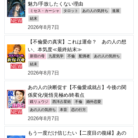
魅力/手放したくない理由
ミセス・カーシャ
タロット
あの人の気持ち
進展
結末
NEW
2026年8月7日
【不倫愛の真実】これは運命？ あの人の想
い、本気度≪最終結末≫
新宿の母
九星気学
不倫
配偶者
あの人の気持ち
結末
NEW
2026年8月7日
あの人の決断促す【不倫愛成就占】今後の関
係変化/覚悟見極め/終着点
鏡リュウジ
西洋占星術
不倫
婚外恋愛
あの人の気持ち
本音
恋の行方
NEW
2026年8月7日
もう一度だけ信じたい【二度目の復縁】あの