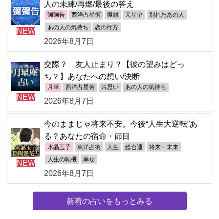
人の未練/再燃/最後の答え
彌彌告
西洋占星術
復縁
元サヤ
別れたあの人
あの人の気持ち
恋の行方
NEW
2026年8月7日
交際？ 友人止まり？【彼の望みはどっ
ち？】あなたへの想い/決断
月華
西洋占星術
片思い
あの人の気持ち
NEW
2026年8月7日
今のままじゃ将来不安。今後“人生大逆転”あ
る？あなたの宿命・節目
水晶玉子
東洋占術
人生
総合運
将来・未来
人生の転機
幸せ
NEW
2026年8月7日
新着の占いをもっとみる