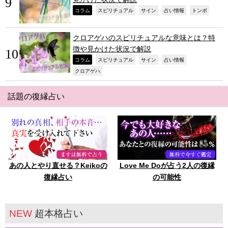
,
,
,
,
,
コラム
スピリチュアル
サイン
占い情報
トンボ
クロアゲハのスピリチュアルな意味とは？特
徴や見かけた状況で解説
,
,
,
,
コラム
スピリチュアル
サイン
占い情報
,
クロアゲハ
話題の復縁占い
あの人とやり直せる？Keikoの
Love Me Doが占う2人の復縁
復縁占い
の可能性
NEW
超本格占い