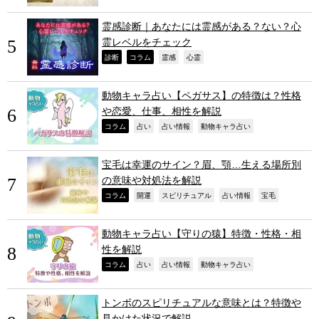
霊感診断｜あなたには霊感がある？ない？心
霊レベルをチェック
,
,
,
,
診断
コラム
霊感
心霊
動物キャラ占い【ペガサス】の特徴は？性格
や恋愛、仕事、相性を解説
,
,
,
,
コラム
占い
占い情報
動物キャラ占い
宝毛は幸運のサイン？眉、顎…生える場所別
の意味や対処法を解説
,
,
,
,
,
コラム
開運
スピリチュアル
占い情報
宝毛
動物キャラ占い【守りの猿】特徴・性格・相
性を解説
,
,
,
,
コラム
占い
占い情報
動物キャラ占い
トンボのスピリチュアルな意味とは？特徴や
見かけた状況で解説