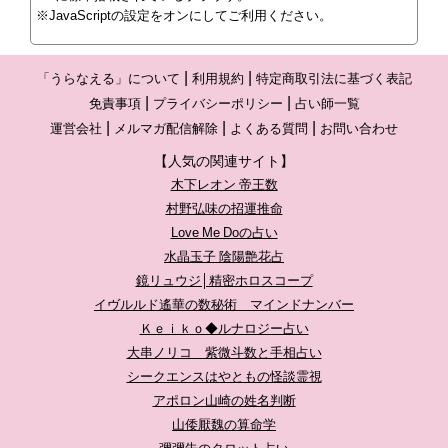
※JavaScriptの設定をオンにしてご利用ください。
「うらなえる」について
利用規約
特定商取引法に基づく表記
免責事項
プライバシーポリシー
占い師一覧
運営会社
メルマガ配信解除
よくある質問
お問い合わせ
【人気の関連サイト】
木下レオン 帝王数
村野弘味の招運推命
Love Me Doの占い
水晶玉子 陰陽艶花占
鏡リュウジ│精密ホロスコープ
イヴルルド遙華の数秘術 マインドナンバー
Ｋｅｉｋｏ◆ルナロジー占い
大串ノリコ 紫微斗数と手相占い
シークエンスはやともの怪談霊視
アポロン山崎の姓名判断
山倭厭魏の算命学