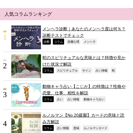
人気コラムランキング
メンヘラ診断｜あなたのメンヘラ度は何％？
診断テストでチェック
,
,
,
,
診断
コラム
深層心理
メンヘラ
蛇のスピリチュアルな意味とは？特徴や見か
けた状況で解説
,
,
,
,
,
コラム
スピリチュアル
サイン
占い情報
蛇
動物キャラ占い【こじか】の特徴は？性格や
恋愛、仕事、相性を解説
,
,
,
,
コラム
占い
占い情報
動物キャラ占い
ルノルマン【No.20庭園】カードの意味と読
み方解説
,
,
,
,
コラム
占い情報
意味
ルノルマンカード