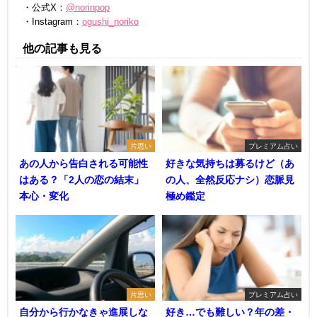
・公式X：
@norinpop
・Instagram：
ogushi_noriko
他の記事も見る
片思い
プレミアム占い
あの人から告白される可能性
好きな気持ちは募るけど（あ
はある？「2人の恋の結末」
の人、全然反応ナシ）恋脈見
本心・変化
極め鑑定
片思い
プレミアム占い
自分から行かなきゃ進展しな
好き…でも難しい？年の差・