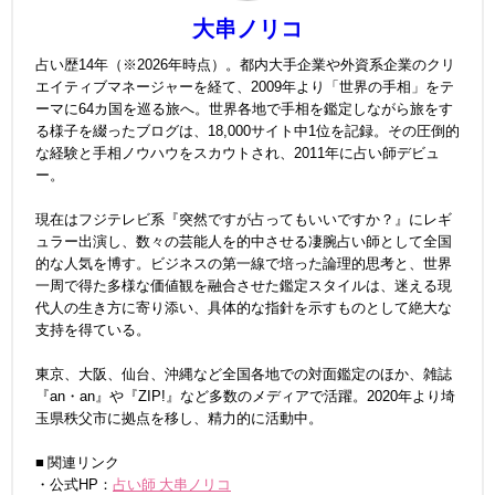
大串ノリコ
占い歴14年（※2026年時点）。都内大手企業や外資系企業のクリ
エイティブマネージャーを経て、2009年より「世界の手相」をテ
ーマに64カ国を巡る旅へ。世界各地で手相を鑑定しながら旅をす
る様子を綴ったブログは、18,000サイト中1位を記録。その圧倒的
な経験と手相ノウハウをスカウトされ、2011年に占い師デビュ
ー。
現在はフジテレビ系『突然ですが占ってもいいですか？』にレギ
ュラー出演し、数々の芸能人を的中させる凄腕占い師として全国
的な人気を博す。ビジネスの第一線で培った論理的思考と、世界
一周で得た多様な価値観を融合させた鑑定スタイルは、迷える現
代人の生き方に寄り添い、具体的な指針を示すものとして絶大な
支持を得ている。
東京、大阪、仙台、沖縄など全国各地での対面鑑定のほか、雑誌
『an・an』や『ZIP!』など多数のメディアで活躍。2020年より埼
玉県秩父市に拠点を移し、精力的に活動中。
■ 関連リンク
・公式HP：
占い師 大串ノリコ