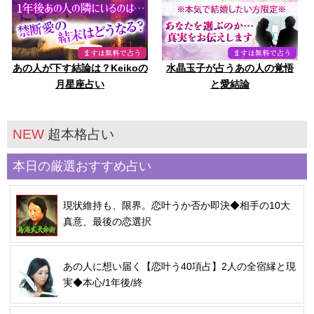
あの人が下す結論は？Keikoの
水晶玉子が占うあの人の覚悟
月星座占い
と愛結論
NEW
超本格占い
本日の厳選おすすめ占い
現状維持も、限界。恋叶うか否か即決◆相手の10大
真意、最後の恋選択
あの人に想い届く【恋叶う40項占】2人の全宿縁と現
実◆本心/1年後/終