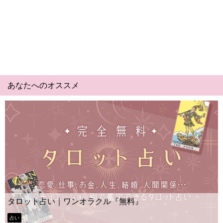
あなたへのオススメ
Y
タロット占い｜ワンオラクル『無料』
ー
占い
タ