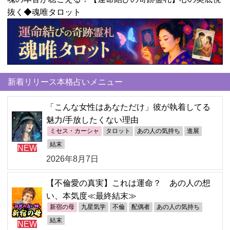
抜く◆魂唯タロット
新着リリース本格占いメニュー
「こんな女性はあなただけ」彼が執着してる
魅力/手放したくない理由
ミセス・カーシャ
タロット
あの人の気持ち
進展
結末
NEW
2026年8月7日
【不倫愛の真実】これは運命？ あの人の想
い、本気度≪最終結末≫
新宿の母
九星気学
不倫
配偶者
あの人の気持ち
結末
NEW