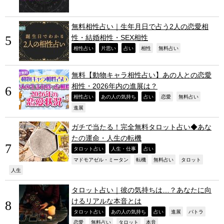
無料相性占い｜生年月日で占う2人の恋愛相
性・結婚相性・SEX相性
,
,
,
,
,
相性占い
片思い
占い
相性
無料占い
無料【動物キャラ相性占い】あの人との恋愛
相性・2026年内の進展は？
,
,
,
,
,
相性占い
あの人の気持ち
占い
恋愛
無料占い
,
進展
ガチで当たる！完全無料タロット占い◆あな
たの運命・人生の転機
,
,
,
タロット占い
人生・仕事
占い
,
,
,
,
マドモアゼル・ミータン
転機
無料占い
タロット
,
人生
タロット占い｜彼の気持ちは…？あなたに向
けるリアルな本音とは
,
,
,
,
,
タロット占い
あの人の気持ち
占い
進展
パトラ
,
,
,
,
恋愛
無料占い
タロット
本音