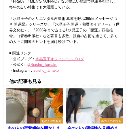
『FRaU』『MEN’S NON-NO』など幅広い雑誌で執筆を担当し、
毎年の占い特集でも大活躍している。
『水晶玉子のオリエンタル占星術 幸運を呼ぶ365日メッセージつ
き 開運暦』シリーズや、『水晶玉子 開運・和暦ダイアリー』（世
界文化社）、『2035年まで占える! 水晶玉子の「開運」四柱推
命』（青春出版社）など著書も多数。独自の占術を通じて、多く
の人々に開運のヒントを届け続けている。
■ 関連リンク
・公式ブログ：
水晶玉子オフィシャルブログ
・公式X：
@Suisho_Tamako
・Instagram：
suisho_tamako
他の記事も見る
あの人の気持ち
あの人の気持ち
あの人の恋愛傾向を明かしま
今の2人の関係性を見極めま