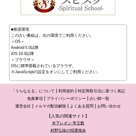
■推奨環境
この占い番組は、次の環境でご利用ください。
＜OS＞
Android 5.0以降
iOS 10.0以降
＜ブラウザ＞
OSに標準搭載されているブラウザ。
※JavaScriptの設定をオンにしてご利用ください。
「うらなえる」について
利用規約
特定商取引法に基づく表記
免責事項
プライバシーポリシー
占い師一覧
運営会社
メルマガ配信解除
よくある質問
お問い合わせ
【人気の関連サイト】
木下レオン 帝王数
村野弘味の招運推命