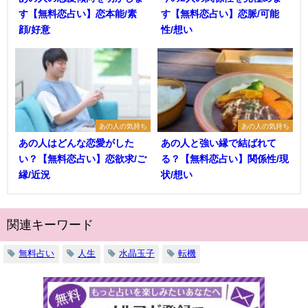
す【無料恋占い】恋本能/素
す【無料恋占い】恋脈/可能
顔/好意
性/想い
あの人の気持ち
あの人の気持ち
あの人はどんな恋愛がした
あの人と強い縁で結ばれて
い？【無料恋占い】恋欲求/ご
る？【無料恋占い】関係性/現
縁/近況
状/想い
関連キーワード
無料占い
人生
水晶玉子
転機