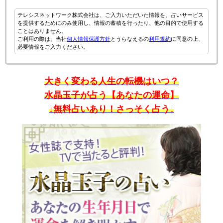
テレシスネットワーク株式会社は、ご入力いただいた情報を、占いサービス
を提供するためにのみ使用し、情報の蓄積を行ったり、他の目的で使用する
ことはありません。
ご利用の際は、当社
個人情報保護方針
とうらなえるの
利用規約
に同意の上、
必要情報をご入力ください。
大きく変わる人生の転機はいつ？
水晶玉子が占う【あなたの運命】
↓無料占いあり！さっそく占う↓