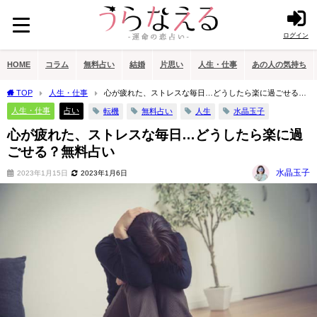
ログイン
HOME
コラム
無料占い
結婚
片思い
人生・仕事
あの人の気持ち
TOP
人生・仕事
心が疲れた、ストレスな毎日…どうしたら楽に過ごせる？
無料占い
人生・仕事
占い
転機
無料占い
人生
水晶玉子
心が疲れた、ストレスな毎日…どうしたら楽に過
ごせる？無料占い
水晶玉子
2023年1月15日
2023年1月6日