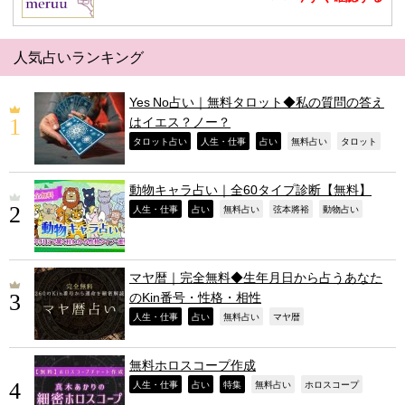
人気占いランキング
Yes No占い｜無料タロット◆私の質問の答え
はイエス？ノー？
,
,
,
,
,
タロット占い
人生・仕事
占い
無料占い
タロット
動物キャラ占い｜全60タイプ診断【無料】
,
,
,
,
,
人生・仕事
占い
無料占い
弦本將裕
動物占い
マヤ暦｜完全無料◆生年月日から占うあなた
のKin番号・性格・相性
,
,
,
,
人生・仕事
占い
無料占い
マヤ暦
無料ホロスコープ作成
,
,
,
,
,
人生・仕事
占い
特集
無料占い
ホロスコープ