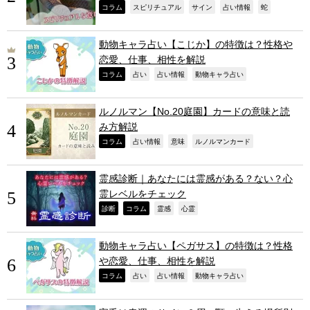
,
,
,
,
,
コラム
スピリチュアル
サイン
占い情報
蛇
動物キャラ占い【こじか】の特徴は？性格や
恋愛、仕事、相性を解説
,
,
,
,
コラム
占い
占い情報
動物キャラ占い
ルノルマン【No.20庭園】カードの意味と読
み方解説
,
,
,
,
コラム
占い情報
意味
ルノルマンカード
霊感診断｜あなたには霊感がある？ない？心
霊レベルをチェック
,
,
,
,
診断
コラム
霊感
心霊
動物キャラ占い【ペガサス】の特徴は？性格
や恋愛、仕事、相性を解説
,
,
,
,
コラム
占い
占い情報
動物キャラ占い