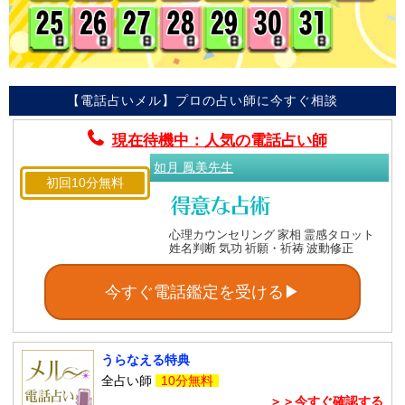
【電話占いメル】プロの占い師に今すぐ相談
現在待機中：人気の電話占い師
如月 鳳美先生
初回10分無料
心理カウンセリング 家相 霊感タロット
姓名判断 気功 祈願・祈祷 波動修正
今すぐ電話鑑定を受ける▶
うらなえる特典
全占い師
10分無料
＞＞今すぐ確認する