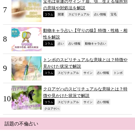
宝毛は幸運のサイン？眉、顎…生える場所別
の意味や対処法を解説
,
,
,
,
,
コラム
開運
スピリチュアル
占い情報
宝毛
動物キャラ占い【守りの猿】特徴・性格・相
性を解説
,
,
,
,
コラム
占い
占い情報
動物キャラ占い
トンボのスピリチュアルな意味とは？特徴や
見かけた状況で解説
,
,
,
,
,
コラム
スピリチュアル
サイン
占い情報
トンボ
クロアゲハのスピリチュアルな意味とは？特
徴や見かけた状況で解説
,
,
,
,
コラム
スピリチュアル
サイン
占い情報
,
クロアゲハ
話題の不倫占い