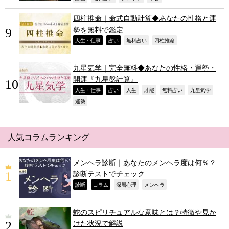
四柱推命｜命式自動計算◆あなたの性格と運
勢を無料で鑑定
,
,
,
,
人生・仕事
占い
無料占い
四柱推命
九星気学｜完全無料◆あなたの性格・運勢・
開運『九星盤計算』
,
,
,
,
,
,
人生・仕事
占い
人生
才能
無料占い
九星気学
,
運勢
人気コラムランキング
メンヘラ診断｜あなたのメンヘラ度は何％？
診断テストでチェック
,
,
,
,
診断
コラム
深層心理
メンヘラ
蛇のスピリチュアルな意味とは？特徴や見か
けた状況で解説