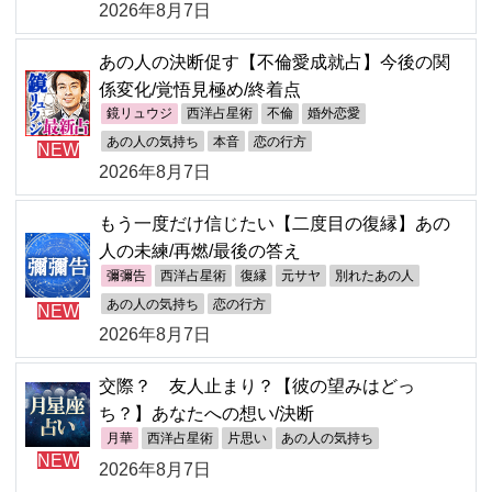
2026年8月7日
あの人の決断促す【不倫愛成就占】今後の関
係変化/覚悟見極め/終着点
鏡リュウジ
西洋占星術
不倫
婚外恋愛
あの人の気持ち
本音
恋の行方
NEW
2026年8月7日
もう一度だけ信じたい【二度目の復縁】あの
人の未練/再燃/最後の答え
彌彌告
西洋占星術
復縁
元サヤ
別れたあの人
あの人の気持ち
恋の行方
NEW
2026年8月7日
交際？ 友人止まり？【彼の望みはどっ
ち？】あなたへの想い/決断
月華
西洋占星術
片思い
あの人の気持ち
NEW
2026年8月7日