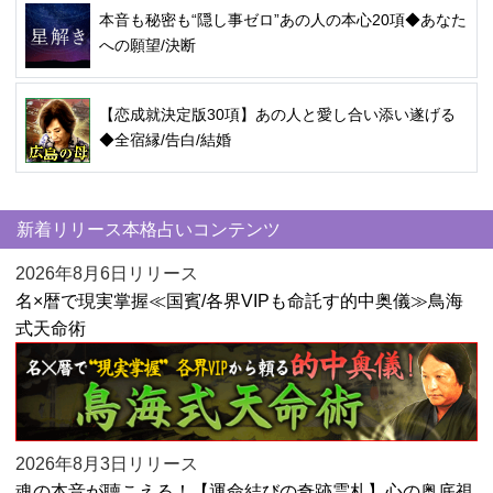
本音も秘密も“隠し事ゼロ”あの人の本心20項◆あなた
への願望/決断
【恋成就決定版30項】あの人と愛し合い添い遂げる
◆全宿縁/告白/結婚
新着リリース本格占いコンテンツ
2026年8月6日リリース
名×暦で現実掌握≪国賓/各界VIPも命託す的中奥儀≫鳥海
式天命術
2026年8月3日リリース
魂の本音が聴こえる！【運命結びの奇跡霊札】心の奥底視