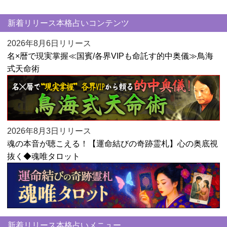
新着リリース本格占いコンテンツ
2026年8月6日リリース
名×暦で現実掌握≪国賓/各界VIPも命託す的中奥儀≫鳥海
式天命術
2026年8月3日リリース
魂の本音が聴こえる！【運命結びの奇跡霊札】心の奥底視
抜く◆魂唯タロット
新着リリース本格占いメニュー