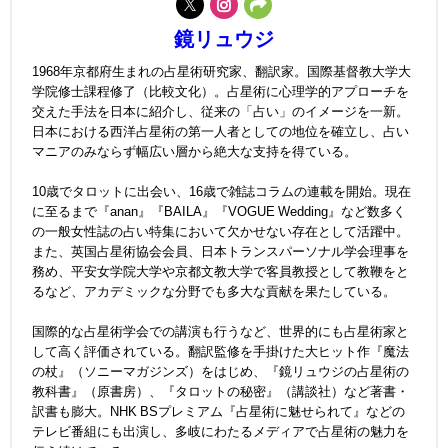
鏡リュウジ
1968年京都府生まれの占星術研究家、翻訳家。国際基督教大学大
学院修士課程修了（比較文化）。占星術に心理学的アプローチを
交えた手法を日本に紹介し、従来の「占い」のイメージを一新。
日本における西洋占星術の第一人者としての地位を確立し、占い
マニアのみならず幅広い層から絶大な支持を得ている。
10歳でタロットに出会い、16歳で雑誌コラムの連載を開始。現在
に至るまで『anan』『BAILA』『VOGUE Wedding』など数多く
の一般女性誌の占い特集において欠かせない存在として活躍中。
また、英国占星術協会会員、日本トランスパーソナル学会理事を
務め、平安女学院大学や京都文教大学で客員教授として教鞭をと
るなど、アカデミックな分野でも多大な貢献を果たしている。
国際的な占星術学会での講演も行うなど、世界的にも占星術家と
して高く評価されている。翻訳監修を手掛けた大ヒット作『魔法
の杖』（ソニーマガジンズ）をはじめ、『鏡リュウジの占星術の
教科書』（原書房）、『タロットの秘密』（講談社）など著書・
訳書も膨大。NHK BSプレミアム『占星術に魅せられて』などの
テレビ番組にも出演し、多岐にわたるメディアで占星術の魅力を