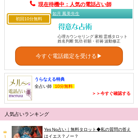
現在待機中：人気の電話占い師
如月 鳳美先生
初回10分無料
心理カウンセリング 家相 霊感タロット
姓名判断 気功 祈願・祈祷 波動修正
今すぐ電話鑑定を受ける▶
うらなえる特典
全占い師
10分無料
＞＞今すぐ確認する
人気占いランキング
Yes No占い｜無料タロット◆私の質問の答え
はイエス？ノー？