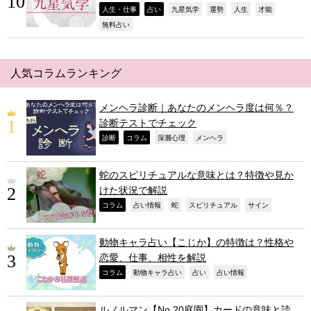
,
,
,
,
,
,
人生・仕事
占い
九星気学
運勢
人生
才能
,
無料占い
人気コラムランキング
メンヘラ診断｜あなたのメンヘラ度は何％？
診断テストでチェック
,
,
,
,
診断
コラム
深層心理
メンヘラ
蛇のスピリチュアルな意味とは？特徴や見か
けた状況で解説
,
,
,
,
,
コラム
占い情報
蛇
スピリチュアル
サイン
動物キャラ占い【こじか】の特徴は？性格や
恋愛、仕事、相性を解説
,
,
,
,
コラム
動物キャラ占い
占い
占い情報
ルノルマン【No.20庭園】カードの意味と読