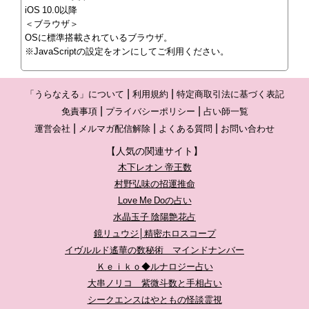
iOS 10.0以降
＜ブラウザ＞
OSに標準搭載されているブラウザ。
※JavaScriptの設定をオンにしてご利用ください。
「うらなえる」について
利用規約
特定商取引法に基づく表記
免責事項
プライバシーポリシー
占い師一覧
運営会社
メルマガ配信解除
よくある質問
お問い合わせ
【人気の関連サイト】
木下レオン 帝王数
村野弘味の招運推命
Love Me Doの占い
水晶玉子 陰陽艶花占
鏡リュウジ│精密ホロスコープ
イヴルルド遙華の数秘術 マインドナンバー
Ｋｅｉｋｏ◆ルナロジー占い
大串ノリコ 紫微斗数と手相占い
シークエンスはやともの怪談霊視