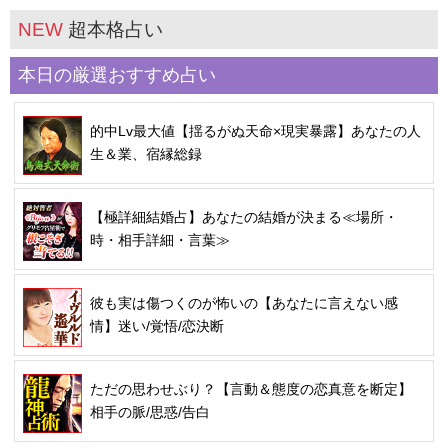
NEW
超本格占い
本日の厳選おすすめ占い
的中Lv最大値【揺るがぬ天命×現実暴露】あなたの人
生＆業、宿縁総録
【極詳細結婚占】あなたの結婚が決まる≪場所・
時・相手詳細・言葉≫
彼も実は傷つくのが怖いの【あなたに言えない感
情】迷い/覚悟/恋決断
ただの思わせぶり？【言動＆態度の恋真意を断定】
相手の脈/思惑/告白