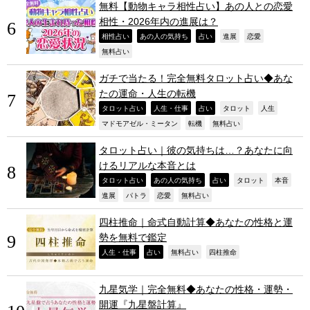
無料【動物キャラ相性占い】あの人との恋愛
相性・2026年内の進展は？
,
,
,
,
,
相性占い
あの人の気持ち
占い
進展
恋愛
,
無料占い
ガチで当たる！完全無料タロット占い◆あな
たの運命・人生の転機
,
,
,
,
,
タロット占い
人生・仕事
占い
タロット
人生
,
,
,
マドモアゼル・ミータン
転機
無料占い
タロット占い｜彼の気持ちは…？あなたに向
けるリアルな本音とは
,
,
,
,
,
タロット占い
あの人の気持ち
占い
タロット
本音
,
,
,
,
進展
パトラ
恋愛
無料占い
四柱推命｜命式自動計算◆あなたの性格と運
勢を無料で鑑定
,
,
,
,
人生・仕事
占い
無料占い
四柱推命
九星気学｜完全無料◆あなたの性格・運勢・
開運『九星盤計算』