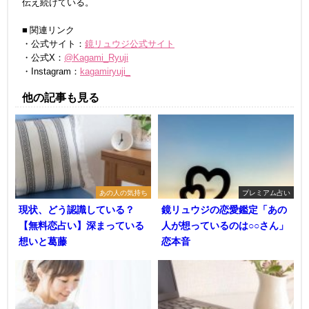
伝え続けている。
■ 関連リンク
・公式サイト：
鏡リュウジ公式サイト
・公式X：
@Kagami_Ryuji
・Instagram：
kagamiryuji_
他の記事も見る
あの人の気持ち
プレミアム占い
現状、どう認識している？
鏡リュウジの恋愛鑑定「あの
【無料恋占い】深まっている
人が想っているのは○○さん」
想いと葛藤
恋本音