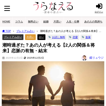
ログイン
HOME
コラム
無料占い
結婚
片思い
人生・仕事
あの人の気持ち
TOP
プレミアム占い
潮時過ぎた？あの人が考える【2人の関係＆将来】恋
脈の有無・結末
プレミアム占い
片思い
占い
お試し無料
恋愛
進展
潮時過ぎた？あの人が考える【2人の関係＆将
来】恋脈の有無・結末
鏡リュウジ
2025年12月2日
2025年12月2日