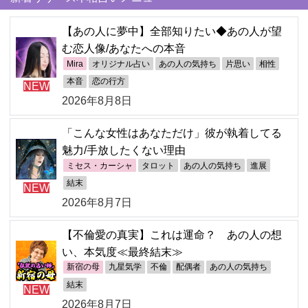
【あの人に夢中】全部知りたい◆あの人が望
む恋人像/あなたへの本音
Mira
オリジナル占い
あの人の気持ち
片思い
相性
本音
恋の行方
NEW
2026年8月8日
「こんな女性はあなただけ」彼が執着してる
魅力/手放したくない理由
ミセス・カーシャ
タロット
あの人の気持ち
進展
結末
NEW
2026年8月7日
【不倫愛の真実】これは運命？ あの人の想
い、本気度≪最終結末≫
新宿の母
九星気学
不倫
配偶者
あの人の気持ち
結末
NEW
2026年8月7日