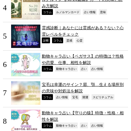
み方解説
,
,
,
,
コラム
ルノルマンカード
占い情報
意味
霊感診断｜あなたには霊感がある？ない？心
霊レベルをチェック
,
,
,
,
診断
コラム
霊感
心霊
動物キャラ占い【ペガサス】の特徴は？性格
や恋愛、仕事、相性を解説
,
,
,
,
コラム
動物キャラ占い
占い
占い情報
宝毛は幸運のサイン？眉、顎…生える場所別
の意味や対処法を解説
,
,
,
,
,
コラム
占い情報
宝毛
開運
スピリチュアル
動物キャラ占い【守りの猿】特徴・性格・相
性を解説
,
,
,
,
コラム
動物キャラ占い
占い
占い情報