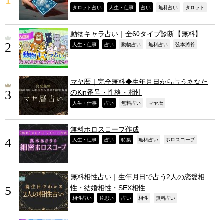
,
,
,
,
,
タロット占い
人生・仕事
占い
無料占い
タロット
動物キャラ占い｜全60タイプ診断【無料】
,
,
,
,
,
人生・仕事
占い
動物占い
無料占い
弦本將裕
マヤ暦｜完全無料◆生年月日から占うあなた
のKin番号・性格・相性
,
,
,
,
人生・仕事
占い
無料占い
マヤ暦
無料ホロスコープ作成
,
,
,
,
,
人生・仕事
占い
特集
無料占い
ホロスコープ
無料相性占い｜生年月日で占う2人の恋愛相
性・結婚相性・SEX相性
,
,
,
,
,
相性占い
片思い
占い
相性
無料占い