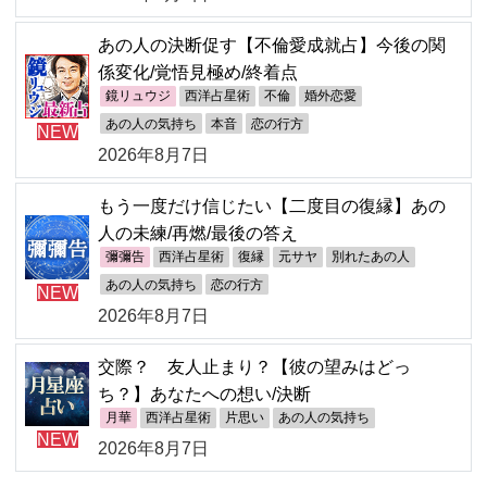
あの人の決断促す【不倫愛成就占】今後の関
係変化/覚悟見極め/終着点
鏡リュウジ
西洋占星術
不倫
婚外恋愛
あの人の気持ち
本音
恋の行方
NEW
2026年8月7日
もう一度だけ信じたい【二度目の復縁】あの
人の未練/再燃/最後の答え
彌彌告
西洋占星術
復縁
元サヤ
別れたあの人
あの人の気持ち
恋の行方
NEW
2026年8月7日
交際？ 友人止まり？【彼の望みはどっ
ち？】あなたへの想い/決断
月華
西洋占星術
片思い
あの人の気持ち
NEW
2026年8月7日