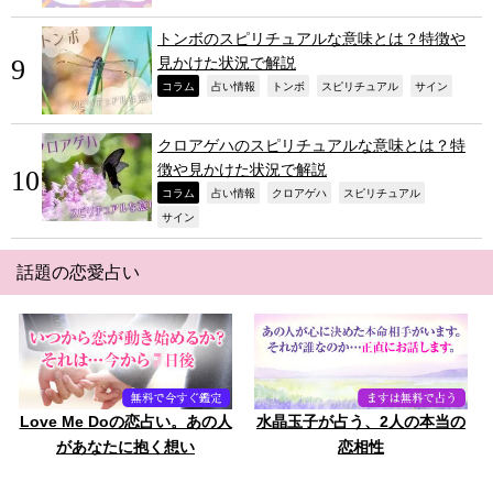
トンボのスピリチュアルな意味とは？特徴や
見かけた状況で解説
,
,
,
,
,
コラム
占い情報
トンボ
スピリチュアル
サイン
クロアゲハのスピリチュアルな意味とは？特
徴や見かけた状況で解説
,
,
,
,
コラム
占い情報
クロアゲハ
スピリチュアル
,
サイン
話題の恋愛占い
Love Me Doの恋占い。あの人
水晶玉子が占う、2人の本当の
があなたに抱く想い
恋相性