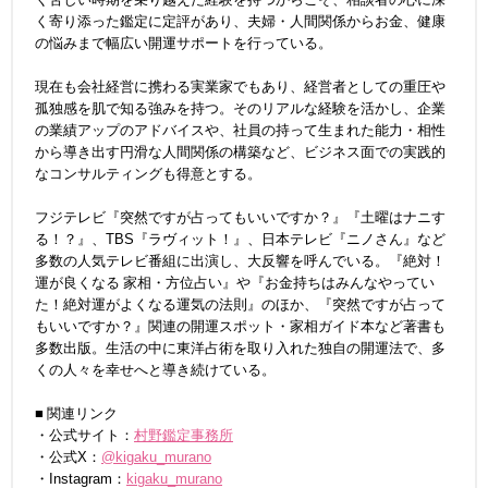
く寄り添った鑑定に定評があり、夫婦・人間関係からお金、健康
の悩みまで幅広い開運サポートを行っている。
現在も会社経営に携わる実業家でもあり、経営者としての重圧や
孤独感を肌で知る強みを持つ。そのリアルな経験を活かし、企業
の業績アップのアドバイスや、社員の持って生まれた能力・相性
から導き出す円滑な人間関係の構築など、ビジネス面での実践的
なコンサルティングも得意とする。
フジテレビ『突然ですが占ってもいいですか？』『土曜はナニす
る！？』、TBS『ラヴィット！』、日本テレビ『ニノさん』など
多数の人気テレビ番組に出演し、大反響を呼んでいる。『絶対！
運が良くなる 家相・方位占い』や『お金持ちはみんなやってい
た！絶対運がよくなる運気の法則』のほか、『突然ですが占って
もいいですか？』関連の開運スポット・家相ガイド本など著書も
多数出版。生活の中に東洋占術を取り入れた独自の開運法で、多
くの人々を幸せへと導き続けている。
■ 関連リンク
・公式サイト：
村野鑑定事務所
・公式X：
@kigaku_murano
・Instagram：
kigaku_murano