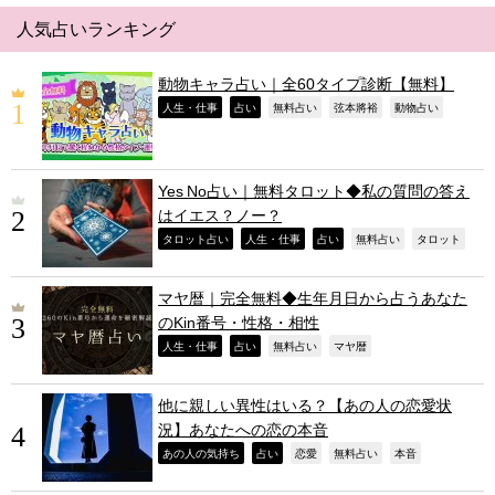
人気占いランキング
動物キャラ占い｜全60タイプ診断【無料】
,
,
,
,
,
人生・仕事
占い
無料占い
弦本將裕
動物占い
Yes No占い｜無料タロット◆私の質問の答え
はイエス？ノー？
,
,
,
,
,
タロット占い
人生・仕事
占い
無料占い
タロット
マヤ暦｜完全無料◆生年月日から占うあなた
のKin番号・性格・相性
,
,
,
,
人生・仕事
占い
無料占い
マヤ暦
他に親しい異性はいる？【あの人の恋愛状
況】あなたへの恋の本音
,
,
,
,
,
あの人の気持ち
占い
恋愛
無料占い
本音