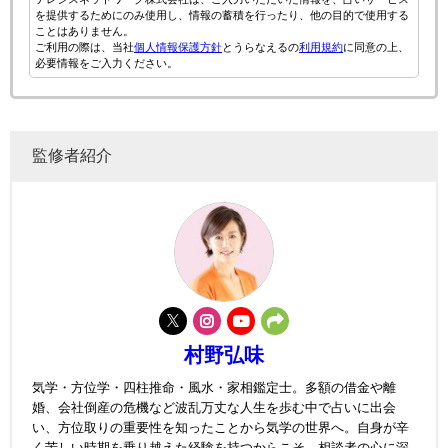
を提供するためにのみ使用し、情報の蓄積を行ったり、他の目的で使用する
ことはありません。
ご利用の際は、当社
個人情報保護方針
とうらなえるの
利用規約
に同意の上、
必要情報をご入力ください。
監修者紹介
村野弘味
気学・方位学・四柱推命・風水・家相鑑定士。多額の借金や離
婚、会社倒産の危機など波乱万丈な人生を歩む中で占いに出会
い、方位取りの重要性を知ったことから気学の世界へ。自身が辛
く苦しい時期を乗り越えた経験を持つからこそ、相談者の心に深