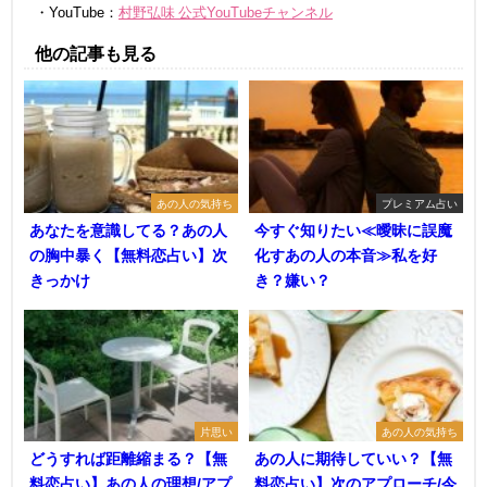
・YouTube：
村野弘味 公式YouTubeチャンネル
他の記事も見る
あの人の気持ち
プレミアム占い
あなたを意識してる？あの人
今すぐ知りたい≪曖昧に誤魔
の胸中暴く【無料恋占い】次
化すあの人の本音≫私を好
きっかけ
き？嫌い？
片思い
あの人の気持ち
どうすれば距離縮まる？【無
あの人に期待していい？【無
料恋占い】あの人の理想/アプ
料恋占い】次のアプローチ/今