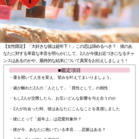
【女性限定】「大好きな彼は超年下！」この恋は諦めるべき？ 彼のあ
なたに対する率直な本音を明らかにして、2人が今後お近づきになるチャ
ンスはあるのかや、最終的な結末について真実をお伝えしましょう！
■鑑定項目
・運を開いて人生を変え、望みを叶えてまいりましょう。
・歳が離れた2人の「人として」「異性として」の相性
・もし2人が交際したら、お互いどんな影響を与え合うのか
・2人が出会った時、彼はあなたにこんなことを直感しました
・彼にとって「超年上」は恋愛対象外？
・彼が今、あなたに抱いている本音……恋脈はある？