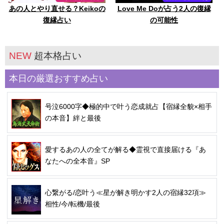
あの人とやり直せる？Keikoの
Love Me Doが占う2人の復縁
復縁占い
の可能性
NEW
超本格占い
本日の厳選おすすめ占い
号泣6000字◆極的中で叶う恋成就占【宿縁全貌×相手
の本音】絆と最後
愛するあの人の全てが解る◆霊視で直接届ける『あ
なたへの全本音』SP
心繋がる/恋叶う≪星が解き明かす2人の宿縁32項≫
相性/今/転機/最後