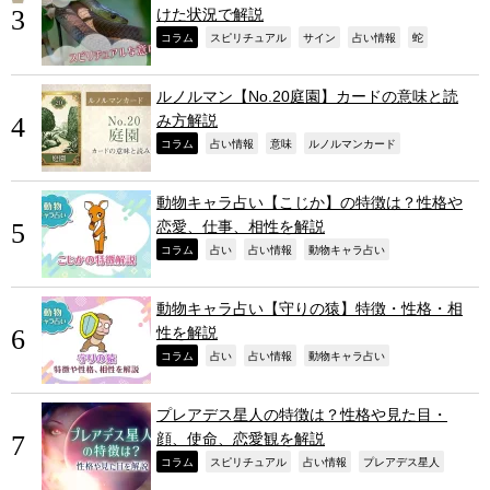
けた状況で解説
,
,
,
,
,
コラム
スピリチュアル
サイン
占い情報
蛇
ルノルマン【No.20庭園】カードの意味と読
み方解説
,
,
,
,
コラム
占い情報
意味
ルノルマンカード
動物キャラ占い【こじか】の特徴は？性格や
恋愛、仕事、相性を解説
,
,
,
,
コラム
占い
占い情報
動物キャラ占い
動物キャラ占い【守りの猿】特徴・性格・相
性を解説
,
,
,
,
コラム
占い
占い情報
動物キャラ占い
プレアデス星人の特徴は？性格や見た目・
顔、使命、恋愛観を解説
,
,
,
,
コラム
スピリチュアル
占い情報
プレアデス星人