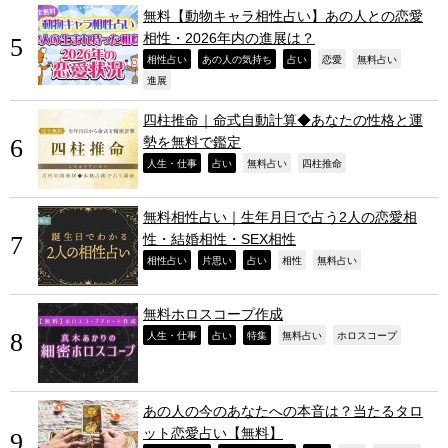
無料【動物キャラ相性占い】あの人との恋愛
相性・2026年内の進展は？
,
,
,
,
,
相性占い
あの人の気持ち
占い
恋愛
無料占い
,
進展
四柱推命｜命式自動計算◆あなたの性格と運
勢を無料で鑑定
,
,
,
,
人生・仕事
占い
無料占い
四柱推命
無料相性占い｜生年月日で占う2人の恋愛相
性・結婚相性・SEX相性
,
,
,
,
,
相性占い
片思い
占い
相性
無料占い
無料ホロスコープ作成
,
,
,
,
,
人生・仕事
占い
特集
無料占い
ホロスコープ
あの人の今のあなたへの本音は？当たるタロ
ット恋愛占い【無料】