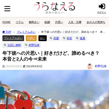
ログイン
HOME
コラム
無料占い
結婚
片思い
人生・仕事
あの人の気持ち
TOP
プレミアム占い
年下彼への片思い｜好きだけど、諦めるべき？ 本音
と2人の今⇒未来
プレミアム占い
片思い
占い
恋愛
本音
進展
お試し無料
村野弘味
年下彼への片思い｜好きだけど、諦めるべき？
本音と2人の今⇒未来
村野弘味
2023年9月6日
2023年9月5日