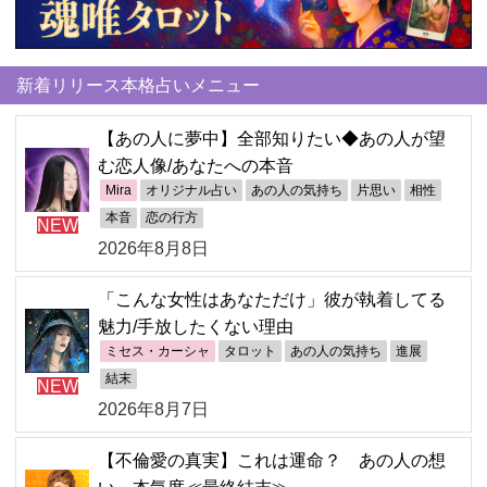
新着リリース本格占いメニュー
【あの人に夢中】全部知りたい◆あの人が望
む恋人像/あなたへの本音
Mira
オリジナル占い
あの人の気持ち
片思い
相性
本音
恋の行方
NEW
2026年8月8日
「こんな女性はあなただけ」彼が執着してる
魅力/手放したくない理由
ミセス・カーシャ
タロット
あの人の気持ち
進展
結末
NEW
2026年8月7日
【不倫愛の真実】これは運命？ あの人の想