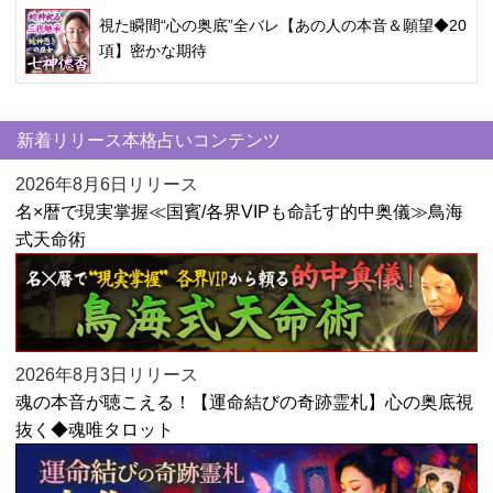
視た瞬間“心の奥底”全バレ【あの人の本音＆願望◆20
項】密かな期待
新着リリース本格占いコンテンツ
2026年8月6日リリース
名×暦で現実掌握≪国賓/各界VIPも命託す的中奥儀≫鳥海
式天命術
2026年8月3日リリース
魂の本音が聴こえる！【運命結びの奇跡霊札】心の奥底視
抜く◆魂唯タロット