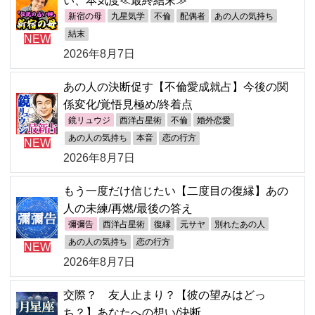
い、本気度≪最終結末≫
新宿の母
九星気学
不倫
配偶者
あの人の気持ち
結末
NEW
2026年8月7日
あの人の決断促す【不倫愛成就占】今後の関
係変化/覚悟見極め/終着点
鏡リュウジ
西洋占星術
不倫
婚外恋愛
あの人の気持ち
本音
恋の行方
NEW
2026年8月7日
もう一度だけ信じたい【二度目の復縁】あの
人の未練/再燃/最後の答え
彌彌告
西洋占星術
復縁
元サヤ
別れたあの人
あの人の気持ち
恋の行方
NEW
2026年8月7日
交際？ 友人止まり？【彼の望みはどっ
ち？】あなたへの想い/決断