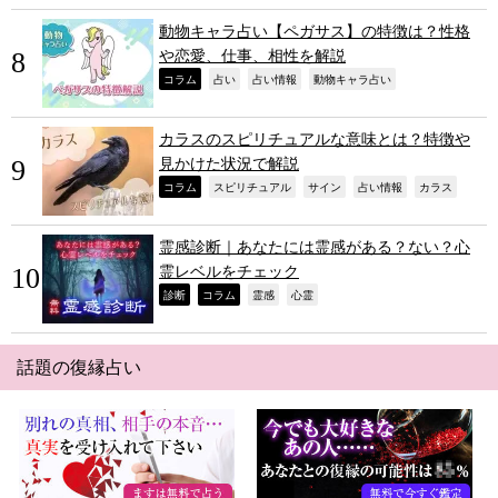
動物キャラ占い【ペガサス】の特徴は？性格
や恋愛、仕事、相性を解説
,
,
,
,
コラム
占い
占い情報
動物キャラ占い
カラスのスピリチュアルな意味とは？特徴や
見かけた状況で解説
,
,
,
,
,
コラム
スピリチュアル
サイン
占い情報
カラス
霊感診断｜あなたには霊感がある？ない？心
霊レベルをチェック
,
,
,
,
診断
コラム
霊感
心霊
話題の復縁占い