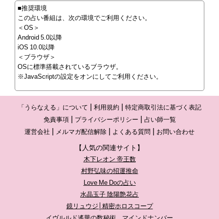
■推奨環境
この占い番組は、次の環境でご利用ください。
＜OS＞
Android 5.0以降
iOS 10.0以降
＜ブラウザ＞
OSに標準搭載されているブラウザ。
※JavaScriptの設定をオンにしてご利用ください。
「うらなえる」について
利用規約
特定商取引法に基づく表記
免責事項
プライバシーポリシー
占い師一覧
運営会社
メルマガ配信解除
よくある質問
お問い合わせ
【人気の関連サイト】
木下レオン 帝王数
村野弘味の招運推命
Love Me Doの占い
水晶玉子 陰陽艶花占
鏡リュウジ│精密ホロスコープ
イヴルルド遙華の数秘術 マインドナンバー