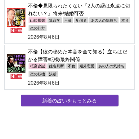
不倫◆見限られたくない『2人の縁は永遠に切
れない？』将来/結婚可否
山倭厭魏
算命学
不倫
配偶者
あの人の気持ち
本音
恋の行方
NEW
2026年8月6日
不倫【彼の秘めた本音を全て知る】立ちはだ
かる障害/転機/最終関係
桜宮史誠
姓名判断
不倫
婚外恋愛
あの人の気持ち
恋の転機
決断
NEW
2026年8月6日
新着の占いをもっとみる