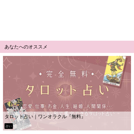
あなたへのオススメ
Yes N
ト占い｜ワンオラクル『無料』
ー？
タロット占い