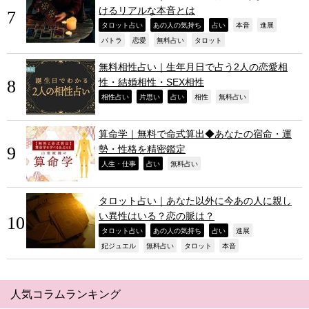
けるリアルな本音とは
,
,
,
,
,
タロット占い
あの人の気持ち
占い
本音
進展
,
,
,
,
パトラ
恋愛
無料占い
タロット
無料相性占い｜生年月日で占う2人の恋愛相
性・結婚相性・SEX相性
,
,
,
,
,
相性占い
片思い
占い
相性
無料占い
算命学｜無料で命式算出◆あなたの宿命・運
勢・性格を精密鑑定
,
,
,
人生・仕事
占い
無料占い
タロット占い｜あなた以外に今あの人に親し
い異性はいる？恋の脈は？
,
,
,
,
タロット占い
あの人の気持ち
占い
進展
,
,
,
,
妃ジュエル
無料占い
タロット
本音
人気コラムランキング