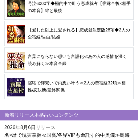
号泣6000字◆極的中で叶う恋成就占【宿縁全貌×相手
の本音】絆と最後
【愛した以上に愛される】恋成就決定版28項◆2人の
全宿縁/告白/結婚
言葉にならない想いも言語化≪あの人の感情を深く
読み解く≫本音全録
宿曜で絆繋いで両想い叶う≪2人の恋宿縁32項≫相
性/恋決断/最終関係
新着リリース本格占いコンテンツ
2026年8月6日リリース
名×暦で現実掌握≪国賓/各界VIPも命託す的中奥儀≫鳥海