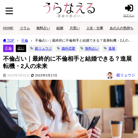
ログイン
HOME
コラム
無料占い
結婚
片思い
人生・仕事
あの人の気持ち
TOP
不倫
不倫占い｜最終的に不倫相手と結婚できる？進展転機・2人の未
来
不倫
占い
鏡リュウジ
婚外恋愛
無料占い
進展
不倫占い｜最終的に不倫相手と結婚できる？進展
転機・2人の未来
鏡リュウジ
2022年3月31日
2022年3月17日