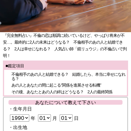
『完全無料占い』不倫の恋は順調に続いているけど、やっぱり将来が不
安…。最終的に2人の未来はどうなる？ 不倫相手のあの人と結婚でき
る？ 2人は幸せになれる？ 人気占い師「鏡リュウジ」の不倫占いで判
明！
■鑑定項目
不倫相手のあの人と結婚できる？ 結婚したら、本当に幸せになれ
る？
あの人とあなたの間に起こる“関係を進展させる転機”
その後、あなたとあの人の絆はどうなる？ 2人の最終関係
あなたについて教えて下さい
・生年月日
年
月
日
・出生地