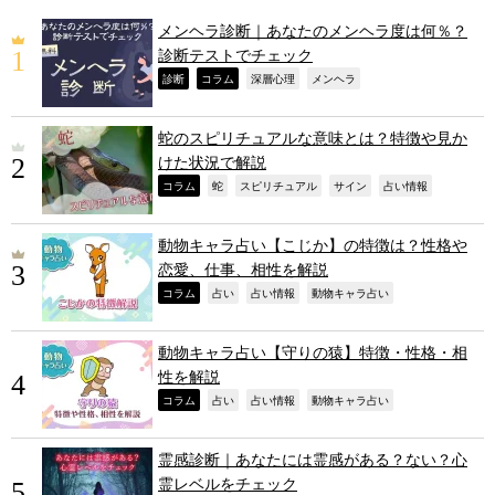
メンヘラ診断｜あなたのメンヘラ度は何％？
診断テストでチェック
,
,
,
,
診断
コラム
深層心理
メンヘラ
蛇のスピリチュアルな意味とは？特徴や見か
けた状況で解説
,
,
,
,
,
コラム
蛇
スピリチュアル
サイン
占い情報
動物キャラ占い【こじか】の特徴は？性格や
恋愛、仕事、相性を解説
,
,
,
,
コラム
占い
占い情報
動物キャラ占い
動物キャラ占い【守りの猿】特徴・性格・相
性を解説
,
,
,
,
コラム
占い
占い情報
動物キャラ占い
霊感診断｜あなたには霊感がある？ない？心
霊レベルをチェック