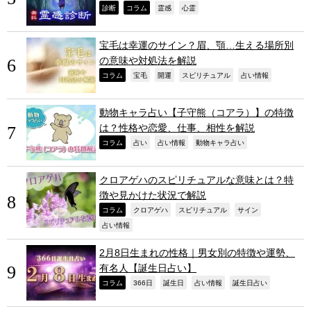
,
,
,
,
診断
コラム
霊感
心霊
宝毛は幸運のサイン？眉、顎…生える場所別
の意味や対処法を解説
,
,
,
,
,
コラム
宝毛
開運
スピリチュアル
占い情報
動物キャラ占い【子守熊（コアラ）】の特徴
は？性格や恋愛、仕事、相性を解説
,
,
,
,
コラム
占い
占い情報
動物キャラ占い
クロアゲハのスピリチュアルな意味とは？特
徴や見かけた状況で解説
,
,
,
,
コラム
クロアゲハ
スピリチュアル
サイン
,
占い情報
2月8日生まれの性格｜男女別の特徴や運勢、
有名人【誕生日占い】
,
,
,
,
,
コラム
366日
誕生日
占い情報
誕生日占い