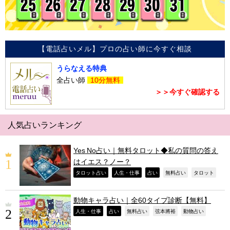
【電話占いメル】プロの占い師に今すぐ相談
うらなえる特典
全占い師
10分無料
＞＞今すぐ確認する
人気占いランキング
Yes No占い｜無料タロット◆私の質問の答え
はイエス？ノー？
,
,
,
,
,
タロット占い
人生・仕事
占い
無料占い
タロット
動物キャラ占い｜全60タイプ診断【無料】
,
,
,
,
,
人生・仕事
占い
無料占い
弦本將裕
動物占い