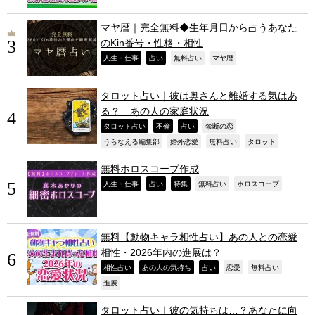
マヤ暦｜完全無料◆生年月日から占うあなた
のKin番号・性格・相性
,
,
,
,
人生・仕事
占い
無料占い
マヤ暦
タロット占い｜彼は奥さんと離婚する気はあ
る？ あの人の家庭状況
,
,
,
,
タロット占い
不倫
占い
禁断の恋
,
,
,
,
うらなえる編集部
婚外恋愛
無料占い
タロット
無料ホロスコープ作成
,
,
,
,
,
人生・仕事
占い
特集
無料占い
ホロスコープ
無料【動物キャラ相性占い】あの人との恋愛
相性・2026年内の進展は？
,
,
,
,
,
相性占い
あの人の気持ち
占い
恋愛
無料占い
,
進展
タロット占い｜彼の気持ちは…？あなたに向