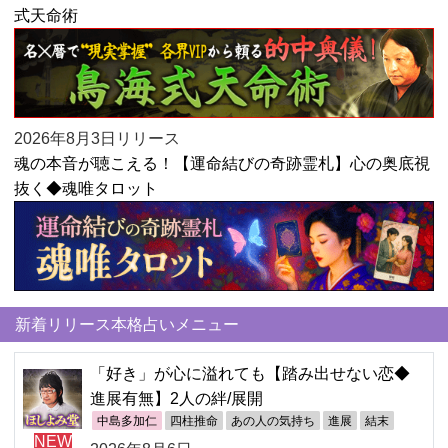
式天命術
2026年8月3日リリース
魂の本音が聴こえる！【運命結びの奇跡霊札】心の奥底視
抜く◆魂唯タロット
新着リリース本格占いメニュー
「好き」が心に溢れても【踏み出せない恋◆
進展有無】2人の絆/展開
中島多加仁
四柱推命
あの人の気持ち
進展
結末
NEW