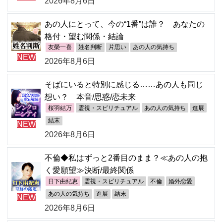
2026年8月6日
あの人にとって、今の“1番”は誰？ あなたの
格付・望む関係・結論
友榮一喜
姓名判断
片思い
あの人の気持ち
NEW
2026年8月6日
そばにいると特別に感じる……あの人も同じ
想い？ 本音/思惑/恋未来
桜羽結万
霊視・スピリチュアル
あの人の気持ち
進展
結末
NEW
2026年8月6日
不倫◆私はずっと2番目のまま？≪あの人の抱
く愛願望≫決断/最終関係
日下由紀恵
霊視・スピリチュアル
不倫
婚外恋愛
あの人の気持ち
進展
結末
NEW
2026年8月6日