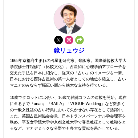
鏡リュウジ
1968年京都府生まれの占星術研究家、翻訳家。国際基督教大学大
学院修士課程修了（比較文化）。占星術に心理学的アプローチを
交えた手法を日本に紹介し、従来の「占い」のイメージを一新。
日本における西洋占星術の第一人者としての地位を確立し、占い
マニアのみならず幅広い層から絶大な支持を得ている。
10歳でタロットに出会い、16歳で雑誌コラムの連載を開始。現在
に至るまで『anan』『BAILA』『VOGUE Wedding』など数多く
の一般女性誌の占い特集において欠かせない存在として活躍中。
また、英国占星術協会会員、日本トランスパーソナル学会理事を
務め、平安女学院大学や京都文教大学で客員教授として教鞭をと
るなど、アカデミックな分野でも多大な貢献を果たしている。