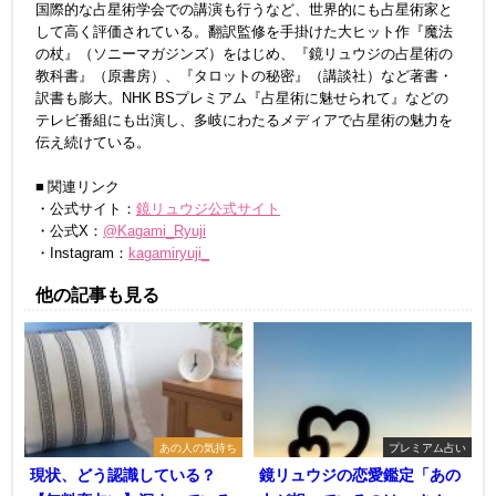
国際的な占星術学会での講演も行うなど、世界的にも占星術家と
して高く評価されている。翻訳監修を手掛けた大ヒット作『魔法
の杖』（ソニーマガジンズ）をはじめ、『鏡リュウジの占星術の
教科書』（原書房）、『タロットの秘密』（講談社）など著書・
訳書も膨大。NHK BSプレミアム『占星術に魅せられて』などの
テレビ番組にも出演し、多岐にわたるメディアで占星術の魅力を
伝え続けている。
■ 関連リンク
・公式サイト：
鏡リュウジ公式サイト
・公式X：
@Kagami_Ryuji
・Instagram：
kagamiryuji_
他の記事も見る
あの人の気持ち
プレミアム占い
現状、どう認識している？
鏡リュウジの恋愛鑑定「あの