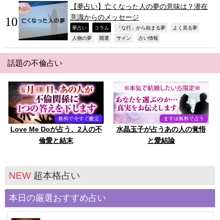
【夢占い】亡くなった人の夢の意味は？潜在
意識からのメッセージ
,
,
,
,
夢占い
コラム
「な行」から始まる夢
よく見る夢
,
,
,
,
人物の夢
開運
サイン
占い情報
話題の不倫占い
Love Me Doが占う、2人の不
水晶玉子が占うあの人の覚悟
倫愛と結末
と愛結論
NEW
超本格占い
本日の厳選おすすめ占い