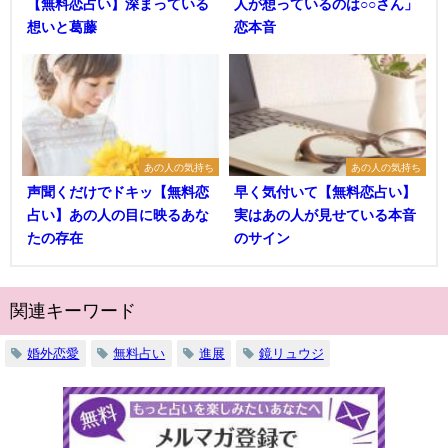
【無料恋占い】深まっている
人が想っているのは○○さん」
想いと葛藤
恋本音
あの人の気持ち
あの人の気持ち
声聞くだけでドキッ【無料恋
早く気付いて【無料恋占い】
占い】あの人の目に映るあな
実はあの人が見せている本音
たの存在
のサイン
関連キーワード
婚外恋愛
無料占い
進展
鏡リュウジ