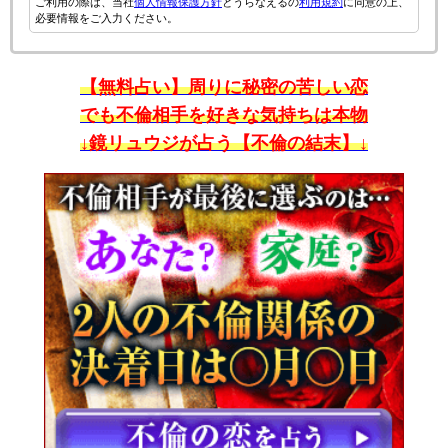
ご利用の際は、当社
個人情報保護方針
とうらなえるの
利用規約
に同意の上、
必要情報をご入力ください。
【無料占い】周りに秘密の苦しい恋
でも不倫相手を好きな気持ちは本物
↓鏡リュウジが占う【不倫の結末】↓