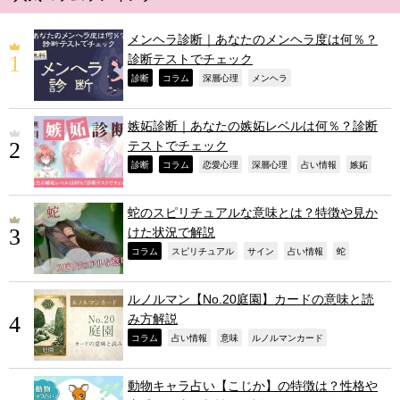
メンヘラ診断｜あなたのメンヘラ度は何％？
診断テストでチェック
,
,
,
,
診断
コラム
深層心理
メンヘラ
嫉妬診断｜あなたの嫉妬レベルは何％？診断
テストでチェック
,
,
,
,
,
,
診断
コラム
恋愛心理
深層心理
占い情報
嫉妬
蛇のスピリチュアルな意味とは？特徴や見か
けた状況で解説
,
,
,
,
,
コラム
スピリチュアル
サイン
占い情報
蛇
ルノルマン【No.20庭園】カードの意味と読
み方解説
,
,
,
,
コラム
占い情報
意味
ルノルマンカード
動物キャラ占い【こじか】の特徴は？性格や