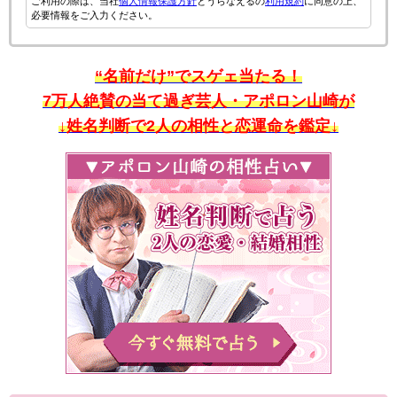
ご利用の際は、当社
個人情報保護方針
とうらなえるの
利用規約
に同意の上、
必要情報をご入力ください。
“名前だけ”でスゲェ当たる！
7万人絶賛の当て過ぎ芸人・アポロン山崎が
↓姓名判断で2人の相性と恋運命を鑑定↓