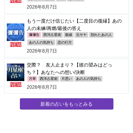
NEW
2026年8月7日
もう一度だけ信じたい【二度目の復縁】あの
人の未練/再燃/最後の答え
彌彌告
西洋占星術
復縁
元サヤ
別れたあの人
あの人の気持ち
恋の行方
NEW
2026年8月7日
交際？ 友人止まり？【彼の望みはどっ
ち？】あなたへの想い/決断
月華
西洋占星術
片思い
あの人の気持ち
NEW
2026年8月7日
新着の占いをもっとみる