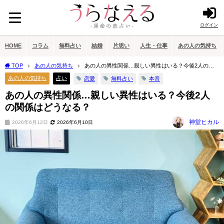
ログイン
HOME
コラム
無料占い
結婚
片思い
人生・仕事
あの人の気持ち
TOP
あの人の気持ち
あの人の異性関係…親しい異性はいる？今後2人の関
係はどうなる？
あの人の気持ち
占い
恋愛
無料占い
本音
あの人の異性関係…親しい異性はいる？今後2人
の関係はどうなる？
神堂ヒカル
2026年6月12日
2026年6月10日