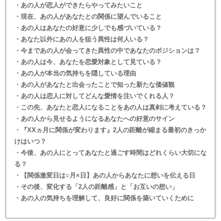
・あの人が恋人ができたらやってみたいこと
・現在、あの人があなたとの関係に望んでいること
・あの人はあなたの好意に少しでも感づいている？
・あなた以外にあの人を狙う異性は何人いる？
・今まであの人が会ってきた異性の中であなたのポジションは？
・あの人は今、あなたを恋愛対象として見ている？
・あの人が本当の気持ちを隠している理由
・あの人があなたと出会ったことで知った新たな価値観
・あの人は恋人に対してどんな愛情を注いでくれる人？
・この先、あなたと恋人になることをあの人は真剣に考えている？
・あの人から見せるようになるあなたへの好意のサイン
・『XXヵ月に関係が変わります』2人の距離が縮まる最初のきっか
けはいつ？
・今後、あの人にとってあなたと過ごす時間はどれくらい大切にな
る？
・【関係激変日は○月×日】あの人からあなたに想いを伝える日
・その後、変化する「2人の距離感」と「お互いの想い」
・あの人の気持ちを理解して、良好に関係を築いていくために