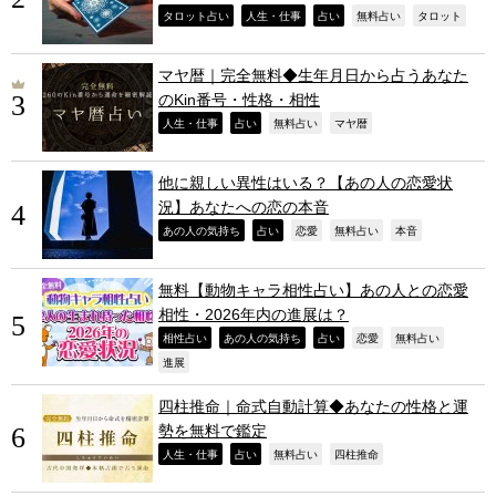
,
,
,
,
,
タロット占い
人生・仕事
占い
無料占い
タロット
マヤ暦｜完全無料◆生年月日から占うあなた
のKin番号・性格・相性
,
,
,
,
人生・仕事
占い
無料占い
マヤ暦
他に親しい異性はいる？【あの人の恋愛状
況】あなたへの恋の本音
,
,
,
,
,
あの人の気持ち
占い
恋愛
無料占い
本音
無料【動物キャラ相性占い】あの人との恋愛
相性・2026年内の進展は？
,
,
,
,
,
相性占い
あの人の気持ち
占い
恋愛
無料占い
,
進展
四柱推命｜命式自動計算◆あなたの性格と運
勢を無料で鑑定
,
,
,
,
人生・仕事
占い
無料占い
四柱推命