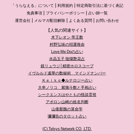
「うらなえる」について
利用規約
特定商取引法に基づく表記
免責事項
プライバシーポリシー
占い師一覧
運営会社
メルマガ配信解除
よくある質問
お問い合わせ
【人気の関連サイト】
木下レオン 帝王数
村野弘味の招運推命
Love Me Doの占い
水晶玉子 陰陽艶花占
鏡リュウジ│精密ホロスコープ
イヴルルド遙華の数秘術 マインドナンバー
Ｋｅｉｋｏ◆ルナロジー占い
大串ノリコ 紫微斗数と手相占い
シークエンスはやともの怪談霊視
アポロン山崎の姓名判断
山倭厭魏の算命学
彌彌告のタロット占い
(C) Telsys Network CO.,LTD.