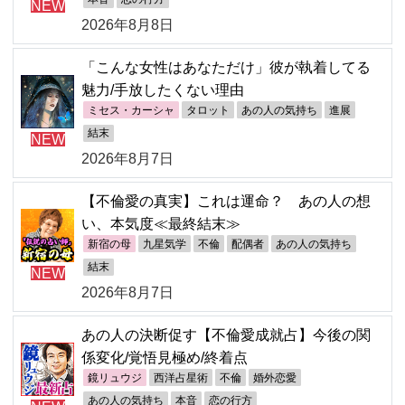
NEW
2026年8月8日
「こんな女性はあなただけ」彼が執着してる
魅力/手放したくない理由
ミセス・カーシャ
タロット
あの人の気持ち
進展
結末
NEW
2026年8月7日
【不倫愛の真実】これは運命？ あの人の想
い、本気度≪最終結末≫
新宿の母
九星気学
不倫
配偶者
あの人の気持ち
結末
NEW
2026年8月7日
あの人の決断促す【不倫愛成就占】今後の関
係変化/覚悟見極め/終着点
鏡リュウジ
西洋占星術
不倫
婚外恋愛
あの人の気持ち
本音
恋の行方