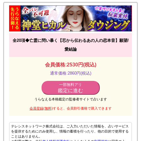
全20項◆亡霊に問い暴く【芯から伝わるあの人の恋本音】願望/
愛結論
会員価格:2530円(税込)
通常価格:2860円(税込)
一部無料アリ
鑑定に進む
うらなえる本格鑑定の監修者サイトで占います
会員登録(無料)
すると、会員割引価格で購入できます
テレシスネットワーク株式会社は、ご入力いただいた情報を、占いサービス
を提供するためにのみ使用し、情報の蓄積を行ったり、他の目的で使用する
ことはありません。