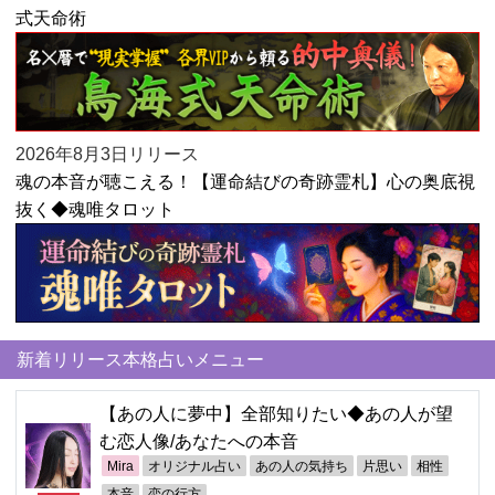
式天命術
2026年8月3日リリース
魂の本音が聴こえる！【運命結びの奇跡霊札】心の奥底視
抜く◆魂唯タロット
新着リリース本格占いメニュー
【あの人に夢中】全部知りたい◆あの人が望
む恋人像/あなたへの本音
Mira
オリジナル占い
あの人の気持ち
片思い
相性
本音
恋の行方