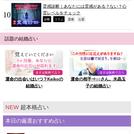
霊感診断｜あなたには霊感がある？ない？心
霊レベルをチェック
,
,
,
,
診断
コラム
霊感
心霊
話題の結婚占い
運命の出会いはいつ？Keikoの
運命の相手⇒○○さん。水晶玉
結婚占い
子の結婚占い
NEW
超本格占い
本日の厳選おすすめ占い