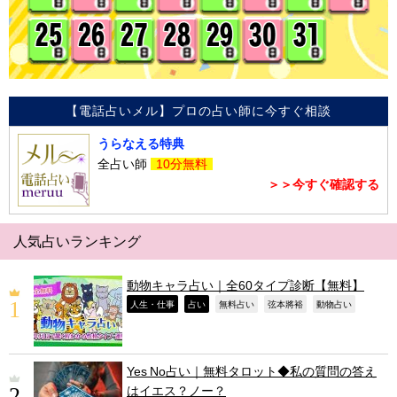
【電話占いメル】プロの占い師に今すぐ相談
うらなえる特典
全占い師
10分無料
＞＞今すぐ確認する
人気占いランキング
動物キャラ占い｜全60タイプ診断【無料】
,
,
,
,
,
人生・仕事
占い
無料占い
弦本將裕
動物占い
Yes No占い｜無料タロット◆私の質問の答え
はイエス？ノー？