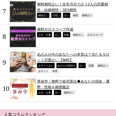
無料相性占い｜生年月日で占う2人の恋愛相
性・結婚相性・SEX相性
,
,
,
,
,
相性占い
片思い
占い
相性
無料占い
無料ホロスコープ作成
,
,
,
,
,
人生・仕事
占い
特集
無料占い
ホロスコープ
あの人の今のあなたへの本音は？当たるタロ
ット恋愛占い【無料】
,
,
,
,
,
タロット占い
あの人の気持ち
占い
恋愛
無料占い
,
,
タロット
本音
算命学｜無料で命式算出◆あなたの宿命・運
勢・性格を精密鑑定
,
,
,
人生・仕事
占い
無料占い
人気コラムランキング