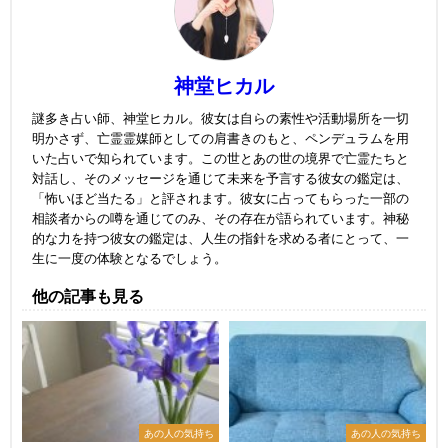
神堂ヒカル
謎多き占い師、神堂ヒカル。彼女は自らの素性や活動場所を一切
明かさず、亡霊霊媒師としての肩書きのもと、ペンデュラムを用
いた占いで知られています。この世とあの世の境界で亡霊たちと
対話し、そのメッセージを通じて未来を予言する彼女の鑑定は、
「怖いほど当たる」と評されます。彼女に占ってもらった一部の
相談者からの噂を通じてのみ、その存在が語られています。神秘
的な力を持つ彼女の鑑定は、人生の指針を求める者にとって、一
生に一度の体験となるでしょう。
他の記事も見る
あの人の気持ち
あの人の気持ち