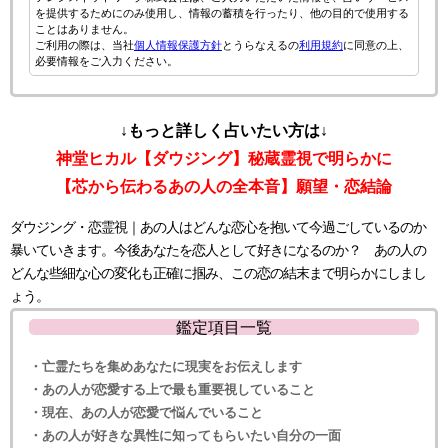
を提供するためにのみ使用し、情報の蓄積を行ったり、他の目的で使用する
ことはありません。
ご利用の際は、当社
個人情報保護方針
とうらなえるの
利用規約
に同意の上、
必要情報をご入力ください。
↓もっと詳しく占いたい方は↓
神堂ヒカル【ダウジング】秘蔵霊視で明らかに
【芯から伝わるあの人の全本音】願望・恋結論
ダウジング・恋霊視｜あの人はどんな恋心を抱いて今過ごしているのか
暴いていきます。今後あなたを恋人として好きになるのか？ あの人の
どんな些細な心の変化も正確に掴み、この恋の結末まで明らかにしまし
ょう。
鑑定項目一覧
・亡霊たちを集めあなたに現実をお伝えします
・あの人が恋愛する上で最も重要視していること
・現在、あの人が恋愛で悩んでいること
・あの人が好きな異性に知ってもらいたい自分の一面