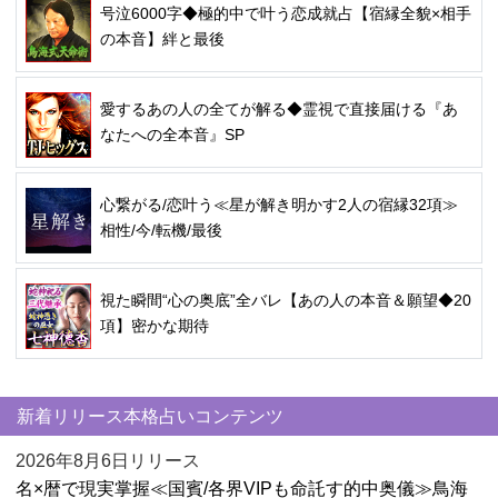
号泣6000字◆極的中で叶う恋成就占【宿縁全貌×相手
の本音】絆と最後
愛するあの人の全てが解る◆霊視で直接届ける『あ
なたへの全本音』SP
心繋がる/恋叶う≪星が解き明かす2人の宿縁32項≫
相性/今/転機/最後
視た瞬間“心の奥底”全バレ【あの人の本音＆願望◆20
項】密かな期待
新着リリース本格占いコンテンツ
2026年8月6日リリース
名×暦で現実掌握≪国賓/各界VIPも命託す的中奥儀≫鳥海