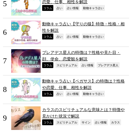
恋愛、仕事、相性を解説
,
,
,
,
コラム
占い
占い情報
動物キャラ占い
動物キャラ占い【守りの猿】特徴・性格・相
性を解説
,
,
,
,
コラム
占い
占い情報
動物キャラ占い
プレアデス星人の特徴は？性格や見た目・
顔、使命、恋愛観を解説
,
,
,
,
コラム
スピリチュアル
占い情報
プレアデス星人
動物キャラ占い【ペガサス】の特徴は？性格
や恋愛、仕事、相性を解説
,
,
,
,
コラム
占い
占い情報
動物キャラ占い
カラスのスピリチュアルな意味とは？特徴や
見かけた状況で解説
,
,
,
,
,
コラム
スピリチュアル
サイン
占い情報
カラス