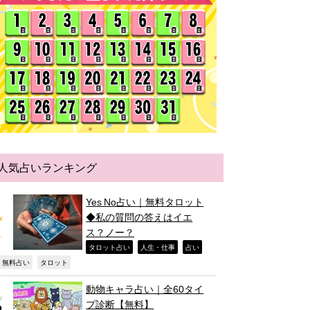
人気占いランキング
Yes No占い｜無料タロット
◆私の質問の答えはイエ
ス？ノー？
,
,
,
タロット占い
人生・仕事
占い
,
,
無料占い
タロット
動物キャラ占い｜全60タイ
プ診断【無料】