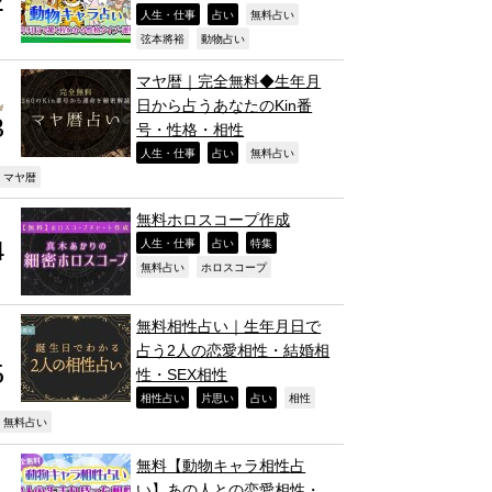
,
,
,
人生・仕事
占い
無料占い
,
,
弦本將裕
動物占い
マヤ暦｜完全無料◆生年月
日から占うあなたのKin番
号・性格・相性
,
,
,
人生・仕事
占い
無料占い
,
マヤ暦
無料ホロスコープ作成
,
,
,
人生・仕事
占い
特集
,
,
無料占い
ホロスコープ
無料相性占い｜生年月日で
占う2人の恋愛相性・結婚相
性・SEX相性
,
,
,
,
相性占い
片思い
占い
相性
,
無料占い
無料【動物キャラ相性占
い】あの人との恋愛相性・