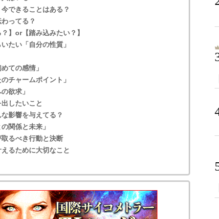
、今できることはある？
伝わってる？
？】or【踏み込みたい？】
らいたい「自分の性質」
初めての感情」
たのチャームポイント」
への欲求」
を出したいこと
んな影響を与えてる？
との関係と未来」
が取るべき行動と決断
叶えるために大切なこと