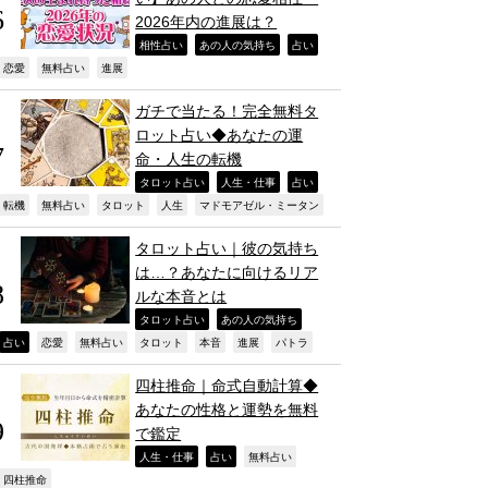
2026年内の進展は？
,
,
,
相性占い
あの人の気持ち
占い
,
,
,
恋愛
無料占い
進展
ガチで当たる！完全無料タ
ロット占い◆あなたの運
命・人生の転機
,
,
,
タロット占い
人生・仕事
占い
,
,
,
,
,
転機
無料占い
タロット
人生
マドモアゼル・ミータン
タロット占い｜彼の気持ち
は…？あなたに向けるリア
ルな本音とは
,
,
タロット占い
あの人の気持ち
,
,
,
,
,
,
,
占い
恋愛
無料占い
タロット
本音
進展
パトラ
四柱推命｜命式自動計算◆
あなたの性格と運勢を無料
で鑑定
,
,
,
人生・仕事
占い
無料占い
,
四柱推命