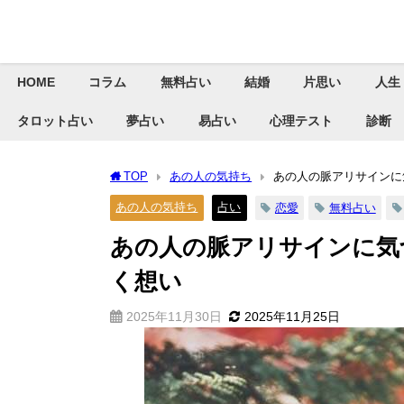
HOME
コラム
無料占い
結婚
片思い
人生
タロット占い
夢占い
易占い
心理テスト
診断
TOP
あの人の気持ち
あの人の脈アリサインに
あの人の気持ち
占い
恋愛
無料占い
あの人の脈アリサインに気
く想い
2025年11月30日
2025年11月25日