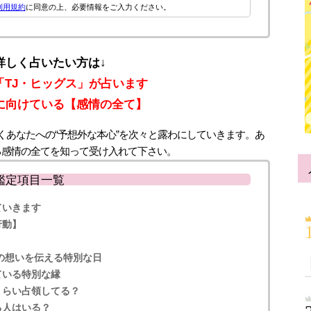
利用規約
に同意の上、必要情報をご入力ください。
詳しく占いたい方は↓
「TJ・ヒッグス」が占います
に向けている【感情の全て】
くあなたへの“予想外な本心”を次々と露わにしていきます。あ
る感情の全てを知って受け入れて下さい。
鑑定項目一覧
ていきます
行動】
の想いを伝える特別な日
ている特別な縁
くらい占領してる？
る人はいる？