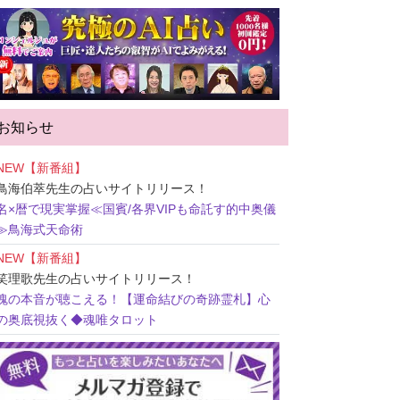
お知らせ
NEW【新番組】
鳥海伯萃先生
の占いサイトリリース！
名×暦で現実掌握≪国賓/各界VIPも命託す的中奥儀
≫鳥海式天命術
NEW【新番組】
笑理歌先生
の占いサイトリリース！
魂の本音が聴こえる！【運命結びの奇跡霊札】心
の奥底視抜く◆魂唯タロット