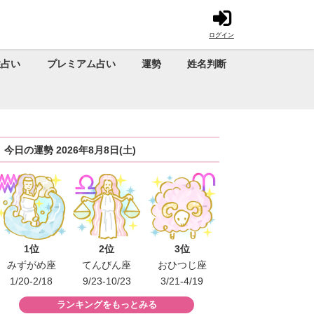
ログイン
性占い
プレミアム占い
運勢
姓名判断
今日の運勢 2026年8月8日(土)
1位
2位
3位
みずがめ座
てんびん座
おひつじ座
1/20-2/18
9/23-10/23
3/21-4/19
ランキングをもっとみる