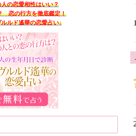
の人の恋愛相性はいい？
？ 恋の行方を徹底鑑定！
ヴルルド遙華の恋愛占い↓