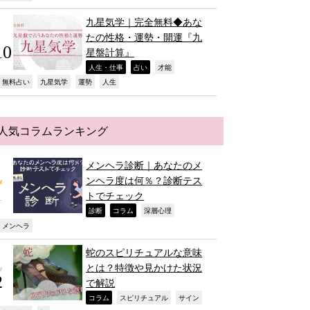
九星気学｜完全無料◆あな
たの性格・運勢・開運『九
星盤計算』
,
,
,
人生・仕事
占い
才能
,
,
,
,
無料占い
九星気学
運勢
人生
人気コラムランキング
メンヘラ診断｜あなたのメ
ンヘラ度は何％？診断テス
トでチェック
,
,
,
診断
コラム
深層心理
,
メンヘラ
蛇のスピリチュアルな意味
とは？特徴や見かけた状況
で解説
,
,
,
コラム
スピリチュアル
サイン