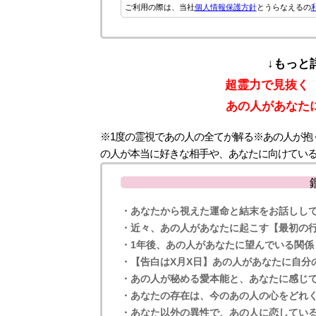
ご利用の際は、当社
個人情報保護方針
とうらなえるの
↓もっと
超霊力で見抜く
あの人があなた
※1度の霊視であの人の全てが解る※あの人が抱
の人が本当に好きな相手や、あなたに向けてい
・あなたから視えた運命と結末をお話しし
・近々、あの人があなたに起こす【最初の
・1年後、あの人があなたに望んでいる関係
・【告白はX月X日】あの人があなたに自分
・あの人が秘める愛本能と、あなたに感じ
・あなたの存在は、今のあの人の心をどれ
・あなた以外の異性で、あの人に恋してい