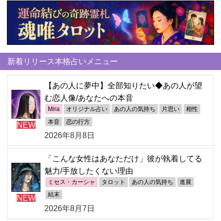
新着リリース本格占いメニュー
【あの人に夢中】全部知りたい◆あの人が望
む恋人像/あなたへの本音
Mira
オリジナル占い
あの人の気持ち
片思い
相性
本音
恋の行方
NEW
2026年8月8日
「こんな女性はあなただけ」彼が執着してる
魅力/手放したくない理由
ミセス・カーシャ
タロット
あの人の気持ち
進展
結末
NEW
2026年8月7日