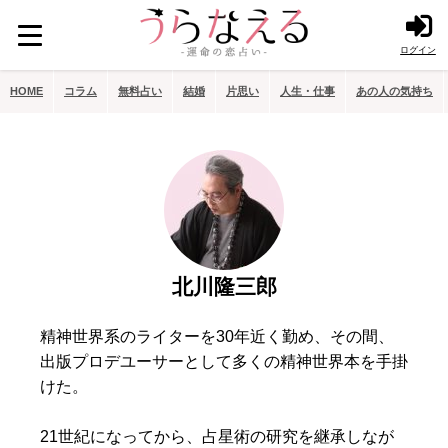
ログイン
HOME
コラム
無料占い
結婚
片思い
人生・仕事
あの人の気持ち
北川隆三郎
精神世界系のライターを30年近く勤め、その間、
出版プロデユーサーとして多くの精神世界本を手掛
けた。
21世紀になってから、占星術の研究を継承しなが