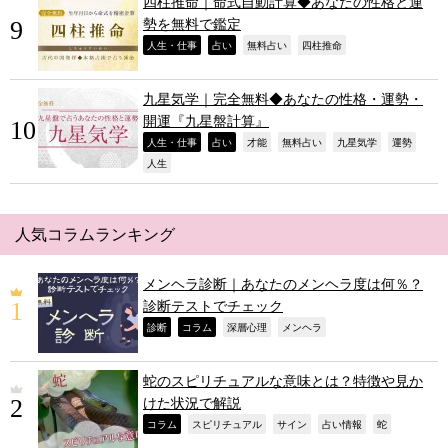
四柱推命｜命式自動計算◆あなたの性格と運
勢を無料で鑑定
,
,
,
,
人生・仕事
占い
無料占い
四柱推命
九星気学｜完全無料◆あなたの性格・運勢・
開運『九星盤計算』
,
,
,
,
,
,
人生・仕事
占い
才能
無料占い
九星気学
運勢
,
人生
人気コラムランキング
メンヘラ診断｜あなたのメンヘラ度は何％？
診断テストでチェック
,
,
,
,
診断
コラム
深層心理
メンヘラ
蛇のスピリチュアルな意味とは？特徴や見か
けた状況で解説
,
,
,
,
,
コラム
スピリチュアル
サイン
占い情報
蛇