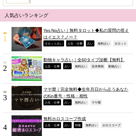
人気占いランキング
Yes No占い｜無料タロット◆私の質問の答え
はイエス？ノー？
,
,
,
,
,
タロット占い
人生・仕事
占い
無料占い
タロット
動物キャラ占い｜全60タイプ診断【無料】
,
,
,
,
,
人生・仕事
占い
無料占い
弦本將裕
動物占い
マヤ暦｜完全無料◆生年月日から占うあなた
のKin番号・性格・相性
,
,
,
,
人生・仕事
占い
無料占い
マヤ暦
無料ホロスコープ作成
,
,
,
,
,
人生・仕事
占い
特集
無料占い
ホロスコープ