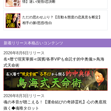
情】迷い/覚悟/恋決断
ただの思わせぶり？【言動＆態度の恋真意を断定】
相手の脈/思惑/告白
新着リリース本格占いコンテンツ
2026年8月6日リリース
名×暦で現実掌握≪国賓/各界VIPも命託す的中奥儀≫鳥海
式天命術
2026年8月3日リリース
魂の本音が聴こえる！【運命結びの奇跡霊札】心の奥底視
抜く◆魂唯タロット