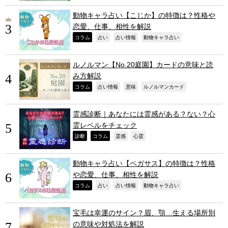
動物キャラ占い【こじか】の特徴は？性格や
恋愛、仕事、相性を解説
,
,
,
,
コラム
占い
占い情報
動物キャラ占い
ルノルマン【No.20庭園】カードの意味と読
み方解説
,
,
,
,
コラム
占い情報
意味
ルノルマンカード
霊感診断｜あなたには霊感がある？ない？心
霊レベルをチェック
,
,
,
,
診断
コラム
霊感
心霊
動物キャラ占い【ペガサス】の特徴は？性格
や恋愛、仕事、相性を解説
,
,
,
,
コラム
占い
占い情報
動物キャラ占い
宝毛は幸運のサイン？眉、顎…生える場所別
の意味や対処法を解説