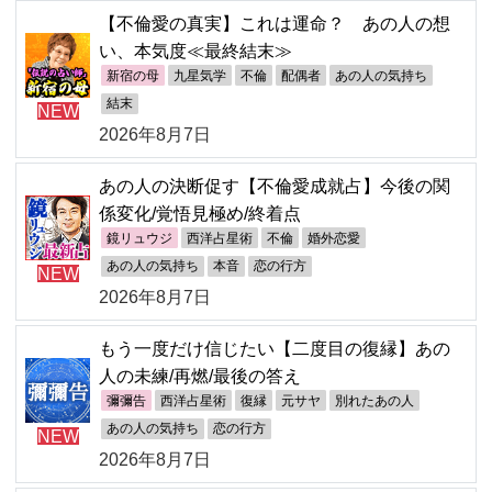
【不倫愛の真実】これは運命？ あの人の想
い、本気度≪最終結末≫
新宿の母
九星気学
不倫
配偶者
あの人の気持ち
結末
NEW
2026年8月7日
あの人の決断促す【不倫愛成就占】今後の関
係変化/覚悟見極め/終着点
鏡リュウジ
西洋占星術
不倫
婚外恋愛
あの人の気持ち
本音
恋の行方
NEW
2026年8月7日
もう一度だけ信じたい【二度目の復縁】あの
人の未練/再燃/最後の答え
彌彌告
西洋占星術
復縁
元サヤ
別れたあの人
あの人の気持ち
恋の行方
NEW
2026年8月7日