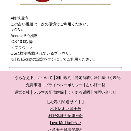
■推奨環境
この占い番組は、次の環境でご利用ください。
＜OS＞
Android 5.0以降
iOS 10.0以降
＜ブラウザ＞
OSに標準搭載されているブラウザ。
※JavaScriptの設定をオンにしてご利用ください。
「うらなえる」について
利用規約
特定商取引法に基づく表記
免責事項
プライバシーポリシー
占い師一覧
運営会社
メルマガ配信解除
よくある質問
お問い合わせ
【人気の関連サイト】
木下レオン 帝王数
村野弘味の招運推命
Love Me Doの占い
水晶玉子 陰陽艶花占