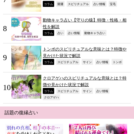
,
,
,
,
,
コラム
開運
スピリチュアル
占い情報
宝毛
動物キャラ占い【守りの猿】特徴・性格・相
性を解説
,
,
,
,
コラム
占い
占い情報
動物キャラ占い
トンボのスピリチュアルな意味とは？特徴や
見かけた状況で解説
,
,
,
,
,
コラム
スピリチュアル
サイン
占い情報
トンボ
クロアゲハのスピリチュアルな意味とは？特
徴や見かけた状況で解説
,
,
,
,
コラム
スピリチュアル
サイン
占い情報
,
クロアゲハ
話題の復縁占い