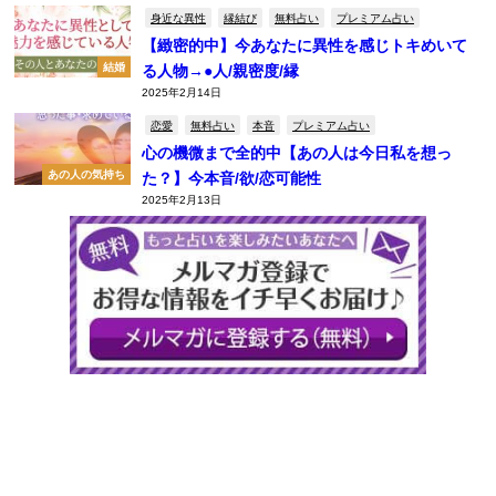
身近な異性
縁結び
無料占い
プレミアム占い
【緻密的中】今あなたに異性を感じトキめいて
結婚
る人物→●人/親密度/縁
2025年2月14日
恋愛
無料占い
本音
プレミアム占い
心の機微まで全的中【あの人は今日私を想っ
あの人の気持ち
た？】今本音/欲/恋可能性
2025年2月13日