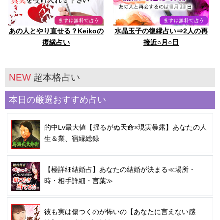
あの人とやり直せる？Keikoの
水晶玉子の復縁占い⇒2人の再
復縁占い
接近○月○日
NEW
超本格占い
本日の厳選おすすめ占い
的中Lv最大値【揺るがぬ天命×現実暴露】あなたの人
生＆業、宿縁総録
【極詳細結婚占】あなたの結婚が決まる≪場所・
時・相手詳細・言葉≫
彼も実は傷つくのが怖いの【あなたに言えない感