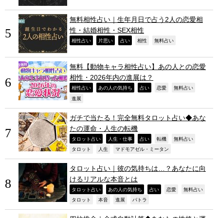
無料相性占い｜生年月日で占う2人の恋愛相
性・結婚相性・SEX相性
,
,
,
,
,
相性占い
片思い
占い
相性
無料占い
無料【動物キャラ相性占い】あの人との恋愛
相性・2026年内の進展は？
,
,
,
,
,
相性占い
あの人の気持ち
占い
恋愛
無料占い
,
進展
ガチで当たる！完全無料タロット占い◆あな
たの運命・人生の転機
,
,
,
,
,
タロット占い
人生・仕事
占い
転機
無料占い
,
,
,
タロット
人生
マドモアゼル・ミータン
タロット占い｜彼の気持ちは…？あなたに向
けるリアルな本音とは
,
,
,
,
,
タロット占い
あの人の気持ち
占い
恋愛
無料占い
,
,
,
,
タロット
本音
進展
パトラ