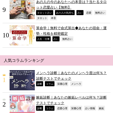
あの人の今のあなたへの本音は？当たるタロ
ット恋愛占い【無料】
,
,
,
,
,
タロット占い
あの人の気持ち
占い
恋愛
無料占い
,
,
タロット
本音
算命学｜無料で命式算出◆あなたの宿命・運
勢・性格を精密鑑定
,
,
,
人生・仕事
占い
無料占い
人気コラムランキング
メンヘラ診断｜あなたのメンヘラ度は何％？
診断テストでチェック
,
,
,
,
診断
コラム
深層心理
メンヘラ
嫉妬診断｜あなたの嫉妬レベルは何％？診断
テストでチェック
,
,
,
,
,
,
診断
コラム
恋愛心理
深層心理
占い情報
嫉妬