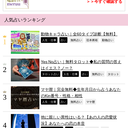
＞＞今すぐ確認する
人気占いランキング
動物キャラ占い｜全60タイプ診断【無料】
,
,
,
,
,
人生・仕事
占い
無料占い
弦本將裕
動物占い
Yes No占い｜無料タロット◆私の質問の答え
はイエス？ノー？
,
,
,
,
,
タロット占い
人生・仕事
占い
無料占い
タロット
マヤ暦｜完全無料◆生年月日から占うあなた
のKin番号・性格・相性
,
,
,
,
人生・仕事
占い
無料占い
マヤ暦
他に親しい異性はいる？【あの人の恋愛状
況】あなたへの恋の本音