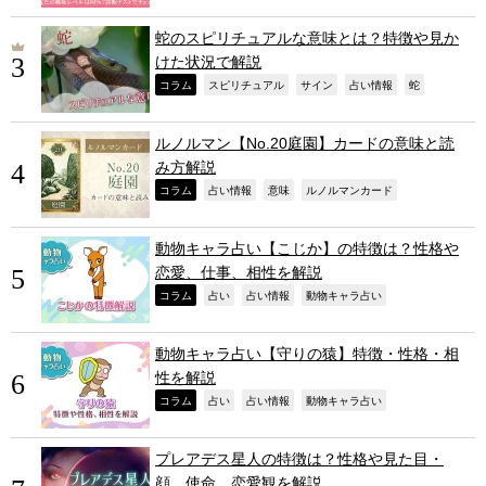
蛇のスピリチュアルな意味とは？特徴や見か
けた状況で解説
,
,
,
,
,
コラム
スピリチュアル
サイン
占い情報
蛇
ルノルマン【No.20庭園】カードの意味と読
み方解説
,
,
,
,
コラム
占い情報
意味
ルノルマンカード
動物キャラ占い【こじか】の特徴は？性格や
恋愛、仕事、相性を解説
,
,
,
,
コラム
占い
占い情報
動物キャラ占い
動物キャラ占い【守りの猿】特徴・性格・相
性を解説
,
,
,
,
コラム
占い
占い情報
動物キャラ占い
プレアデス星人の特徴は？性格や見た目・
顔、使命、恋愛観を解説