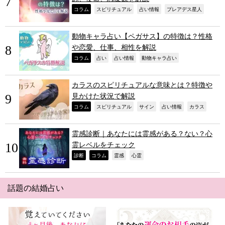
,
,
,
,
コラム
スピリチュアル
占い情報
プレアデス星人
動物キャラ占い【ペガサス】の特徴は？性格
や恋愛、仕事、相性を解説
,
,
,
,
コラム
占い
占い情報
動物キャラ占い
カラスのスピリチュアルな意味とは？特徴や
見かけた状況で解説
,
,
,
,
,
コラム
スピリチュアル
サイン
占い情報
カラス
霊感診断｜あなたには霊感がある？ない？心
霊レベルをチェック
,
,
,
,
診断
コラム
霊感
心霊
話題の結婚占い