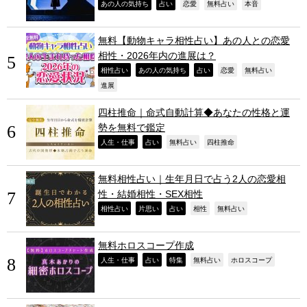
,
,
,
,
,
あの人の気持ち
占い
恋愛
無料占い
本音
無料【動物キャラ相性占い】あの人との恋愛
相性・2026年内の進展は？
,
,
,
,
,
相性占い
あの人の気持ち
占い
恋愛
無料占い
,
進展
四柱推命｜命式自動計算◆あなたの性格と運
勢を無料で鑑定
,
,
,
,
人生・仕事
占い
無料占い
四柱推命
無料相性占い｜生年月日で占う2人の恋愛相
性・結婚相性・SEX相性
,
,
,
,
,
相性占い
片思い
占い
相性
無料占い
無料ホロスコープ作成
,
,
,
,
,
人生・仕事
占い
特集
無料占い
ホロスコープ