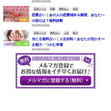
2025年10月19日
宝珠リリカ
恋愛
無料占い
本音
恋愛占い｜あの人の恋愛傾向＆願望、あなたへ
片思い
の恋心は？無料診断
2022年5月29日
宝珠リリカ
無料占い
人生
能力
当たる無料占い｜人生好転！あなたが活かすべ
人生・仕事
き能力・つかむ幸運
2022年5月26日