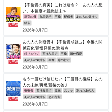
【不倫愛の真実】これは運命？ あの人の想
い、本気度≪最終結末≫
新宿の母
九星気学
不倫
配偶者
あの人の気持ち
結末
NEW
2026年8月7日
あの人の決断促す【不倫愛成就占】今後の関
係変化/覚悟見極め/終着点
鏡リュウジ
西洋占星術
不倫
婚外恋愛
あの人の気持ち
本音
恋の行方
NEW
2026年8月7日
もう一度だけ信じたい【二度目の復縁】あの
人の未練/再燃/最後の答え
彌彌告
西洋占星術
復縁
元サヤ
別れたあの人
あの人の気持ち
恋の行方
NEW
2026年8月7日