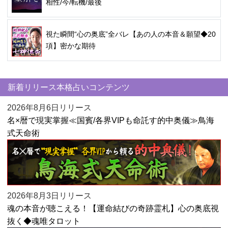
相性/今/転機/最後
視た瞬間“心の奥底”全バレ【あの人の本音＆願望◆20
項】密かな期待
新着リリース本格占いコンテンツ
2026年8月6日リリース
名×暦で現実掌握≪国賓/各界VIPも命託す的中奥儀≫鳥海
式天命術
2026年8月3日リリース
魂の本音が聴こえる！【運命結びの奇跡霊札】心の奥底視
抜く◆魂唯タロット