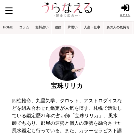
ログイン
HOME
コラム
無料占い
結婚
片思い
人生・仕事
あの人の気持ち
宝珠リリカ
四柱推命、九星気学、タロット、アストロダイスな
どを組み合わせた鑑定が人気を博す、札幌で活動し
ている鑑定歴21年の占い師「宝珠リリカ」。風水
師でもあり、部屋の運勢と個人の運勢を融合させた
風水鑑定も行っている。また、カラーセラピスト講