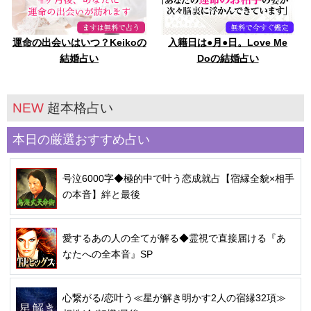
運命の出会いはいつ？Keikoの
入籍日は●月●日。Love Me
結婚占い
Doの結婚占い
NEW
超本格占い
本日の厳選おすすめ占い
号泣6000字◆極的中で叶う恋成就占【宿縁全貌×相手
の本音】絆と最後
愛するあの人の全てが解る◆霊視で直接届ける『あ
なたへの全本音』SP
心繋がる/恋叶う≪星が解き明かす2人の宿縁32項≫