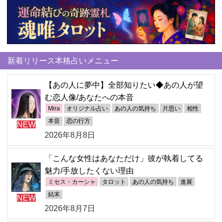
新着リリース本格占いメニュー
【あの人に夢中】全部知りたい◆あの人が望
む恋人像/あなたへの本音
Mira
オリジナル占い
あの人の気持ち
片思い
相性
本音
恋の行方
NEW
2026年8月8日
「こんな女性はあなただけ」彼が執着してる
魅力/手放したくない理由
ミセス・カーシャ
タロット
あの人の気持ち
進展
結末
NEW
2026年8月7日