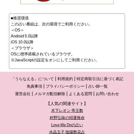
■推奨環境
この占い番組は、次の環境でご利用ください。
＜OS＞
Android 5.0以降
iOS 10.0以降
＜ブラウザ＞
OSに標準搭載されているブラウザ。
※JavaScriptの設定をオンにしてご利用ください。
「うらなえる」について
利用規約
特定商取引法に基づく表記
免責事項
プライバシーポリシー
占い師一覧
運営会社
メルマガ配信解除
よくある質問
お問い合わせ
【人気の関連サイト】
木下レオン 帝王数
村野弘味の招運推命
Love Me Doの占い
水晶玉子 陰陽艶花占