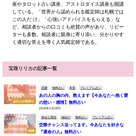
座やタロット占い講座、アストロダイス講座も開講
している。「世界から認められる鑑定師は札幌では
この人だ け」「心強いアドバイスをもらえる」な
ど、相談者からの口コミも絶賛の声があり、リピー
ターも多数。相談者に親身に寄り添い、分かりやす
く適切な答えを導く人気鑑定師である。
宝珠リリカの記事一覧
恋愛
無料占い
本音
プレミアム占い
あの人の胸の内、教えます【今あなたへ抱く愛
あの人の気持ち
の想い・感情】無料占い
2026年1月28日
身近な異性
縁結び
無料占い
プレミアム占い
交際チャンス迫ってます。今あなたを好きな
結婚
『運命の人』無料占い