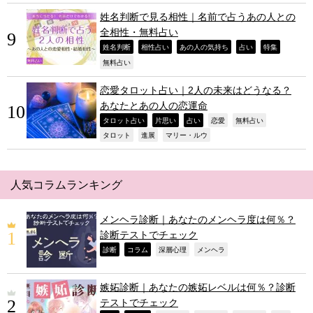
姓名判断で見る相性｜名前で占うあの人との
全相性・無料占い
,
,
,
,
,
姓名判断
相性占い
あの人の気持ち
占い
特集
,
無料占い
恋愛タロット占い｜2人の未来はどうなる？
あなたとあの人の恋運命
,
,
,
,
,
タロット占い
片思い
占い
恋愛
無料占い
,
,
,
タロット
進展
マリー・ルウ
人気コラムランキング
メンヘラ診断｜あなたのメンヘラ度は何％？
診断テストでチェック
,
,
,
,
診断
コラム
深層心理
メンヘラ
嫉妬診断｜あなたの嫉妬レベルは何％？診断
テストでチェック