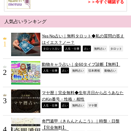
＞＞今すぐ確認する
人気占いランキング
Yes No占い｜無料タロット◆私の質問の答え
はイエス？ノー？
,
,
,
,
,
タロット占い
人生・仕事
占い
無料占い
タロット
動物キャラ占い｜全60タイプ診断【無料】
,
,
,
,
,
人生・仕事
占い
無料占い
弦本將裕
動物占い
マヤ暦｜完全無料◆生年月日から占うあなた
のKin番号・性格・相性
,
,
,
,
人生・仕事
占い
無料占い
マヤ暦
奇門遁甲（きもんとんこう）｜時盤・日盤
【完全無料】