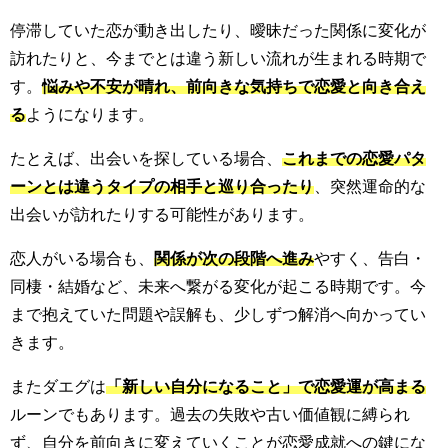
停滞していた恋が動き出したり、曖昧だった関係に変化が
訪れたりと、今までとは違う新しい流れが生まれる時期で
す。
悩みや不安が晴れ、前向きな気持ちで恋愛と向き合え
る
ようになります。
たとえば、出会いを探している場合、
これまでの恋愛パタ
ーンとは違うタイプの相手と巡り合ったり
、突然運命的な
出会いが訪れたりする可能性があります。
恋人がいる場合も、
関係が次の段階へ進み
やすく、告白・
同棲・結婚など、未来へ繋がる変化が起こる時期です。今
まで抱えていた問題や誤解も、少しずつ解消へ向かってい
きます。
またダエグは
「新しい自分になること」で恋愛運が高まる
ルーンでもあります。過去の失敗や古い価値観に縛られ
ず、自分を前向きに変えていくことが恋愛成就への鍵にな