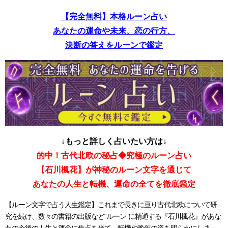
【完全無料】本格ルーン占い
あなたの運命や未来、恋の行方、
決断の答えをルーンで鑑定
↓もっと詳しく占いたい方は↓
的中！古代北欧の秘占◆究極のルーン占い
【石川楓花】が神秘のルーン文字を通じて
あなたの人生と転機、運命の全てを徹底鑑定
【ルーン文字で占う人生鑑定】これまで長きに亘り古代北欧について研
究を続け、数々の書籍の出版など“ルーン”に精通する『石川楓花』があな
たの今後の人生と運命に焦点を当て、転機や晩年の姿を明らかにしま