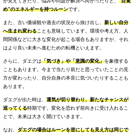
が見えてきたり、悩みや問題が解決へ向かったりと、
“目覚
め”のエネルギーを持つルーン
です。
また、古い価値観や過去の状況から抜け出し、
新しい自分
へ生まれ変わる
ことも意味しています。環境や考え方、人
間関係などに大きな変化が起こる場合もありますが、それ
はより良い未来へ進むための転機といえます。
さらに、ダエグは
「気づき」や「意識の変化」
を象徴する
こともあります。今まで当たり前だと思っていたことの見
方が変わったり、自分自身の本音に気づいたりすることも
あります。
ダエグが出た時は、
運気が切り替わり、新たなチャンスが
巡ってくる
時期です。変化を恐れず前向きに受け入れるこ
とで、未来は大きく開けていきます。
なお、
ダエグの場合はルーンを逆にしても見え方は同じで