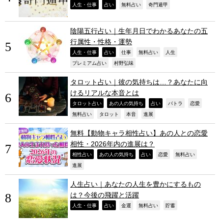
,
,
,
,
人生・仕事
占い
無料占い
奇門遁甲
陰陽五行占い｜生年月日でわかるあなたの五
行属性・性格・運勢
,
,
,
,
,
人生・仕事
占い
仕事
無料占い
人生
,
,
プレミアム占い
村野弘味
タロット占い｜彼の気持ちは…？あなたに向
けるリアルな本音とは
,
,
,
,
,
タロット占い
あの人の気持ち
占い
パトラ
恋愛
,
,
,
,
無料占い
タロット
本音
進展
無料【動物キャラ相性占い】あの人との恋愛
相性・2026年内の進展は？
,
,
,
,
,
相性占い
あの人の気持ち
占い
恋愛
無料占い
,
進展
人生占い｜あなたの人生を豊かにするもの
は？今後の飛躍と活躍
,
,
,
,
,
人生・仕事
占い
金運
無料占い
貯蓄