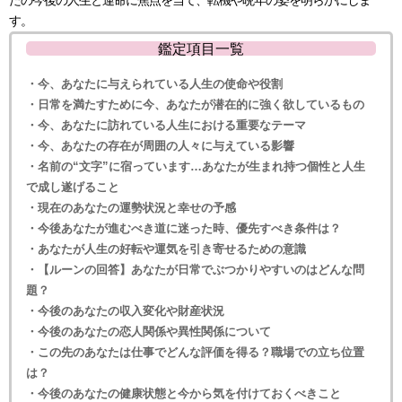
す。
鑑定項目一覧
・今、あなたに与えられている人生の使命や役割
・日常を満たすために今、あなたが潜在的に強く欲しているもの
・今、あなたに訪れている人生における重要なテーマ
・今、あなたの存在が周囲の人々に与えている影響
・名前の“文字”に宿っています…あなたが生まれ持つ個性と人生
で成し遂げること
・現在のあなたの運勢状況と幸せの予感
・今後あなたが進むべき道に迷った時、優先すべき条件は？
・あなたが人生の好転や運気を引き寄せるための意識
・【ルーンの回答】あなたが日常でぶつかりやすいのはどんな問
題？
・今後のあなたの収入変化や財産状況
・今後のあなたの恋人関係や異性関係について
・この先のあなたは仕事でどんな評価を得る？職場での立ち位置
は？
・今後のあなたの健康状態と今から気を付けておくべきこと