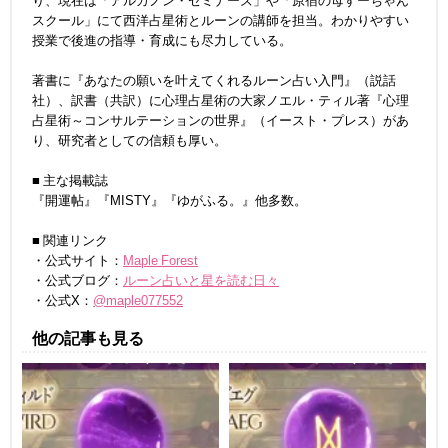
り、現在は「アルカノン・セミナーズ」や「原宿の母すーちゃん
スクール」にて西洋占星術とルーンの講師を担当。わかりやすい
授業で後進の指導・育成にも尽力している。
著書に『あなたの願いを叶えてくれるルーン占い入門』（説話
社）、訳書（共訳）に心理占星術の大家ノエル・ティル著『心理
占星術～コンサルテーションの世界』（イースト・プレス）があ
り、研究者としての信頼も厚い。
■ 主な掲載誌
『開運帖』『MISTY』『ゆがふる。』他多数。
■ 関連リンク
・公式サイト：
Maple Forest
・公式ブログ：
ルーン占いと星を読む日々
・公式X：
@maple077552
他の記事も見る