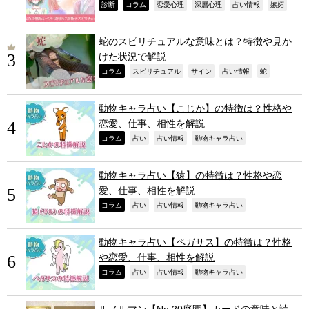
,
,
,
,
,
,
診断
コラム
恋愛心理
深層心理
占い情報
嫉妬
蛇のスピリチュアルな意味とは？特徴や見か
けた状況で解説
,
,
,
,
,
コラム
スピリチュアル
サイン
占い情報
蛇
動物キャラ占い【こじか】の特徴は？性格や
恋愛、仕事、相性を解説
,
,
,
,
コラム
占い
占い情報
動物キャラ占い
動物キャラ占い【猿】の特徴は？性格や恋
愛、仕事、相性を解説
,
,
,
,
コラム
占い
占い情報
動物キャラ占い
動物キャラ占い【ペガサス】の特徴は？性格
や恋愛、仕事、相性を解説
,
,
,
,
コラム
占い
占い情報
動物キャラ占い
ルノルマン【No.20庭園】カードの意味と読