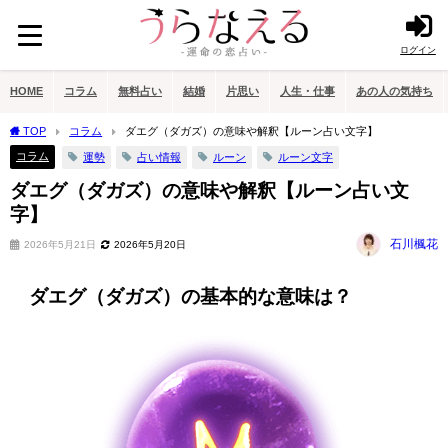
ログイン
HOME
コラム
無料占い
結婚
片思い
人生・仕事
あの人の気持ち
TOP
コラム
ダエグ（ダガズ）の意味や解釈【ルーン占い文字】
コラム
運勢
占い情報
ルーン
ルーン文字
ダエグ（ダガズ）の意味や解釈【ルーン占い文
字】
石川楓花
2026年5月21日
2026年5月20日
ダエグ（ダガズ）の基本的な意味は？