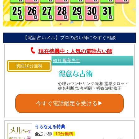
【電話占いメル】プロの占い師に今すぐ相談
現在待機中：人気の電話占い師
如月 鳳美先生
初回10分無料
心理カウンセリング 家相 霊感タロット
姓名判断 気功 祈願・祈祷 波動修正
今すぐ電話鑑定を受ける▶
うらなえる特典
全占い師
10分無料