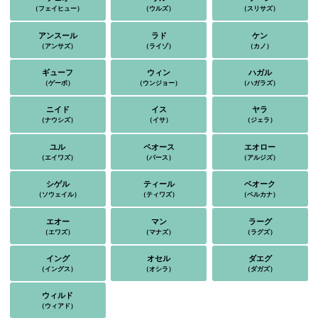
（フェイヒュー）
（ウルズ）
（スリサズ）
アンスール
ラド
ケン
（アンサズ）
（ライゾ）
（カノ）
ギューフ
ウィン
ハガル
（ゲーボ）
（ウンジョー）
（ハガラズ）
ニイド
イス
ヤラ
（ナウシズ）
（イサ）
（ジェラ）
ユル
ペオース
エオロー
（エイワズ）
（パース）
（アルジズ）
シゲル
ティール
ベオーク
（ソウェイル）
（ティワズ）
（ベルカナ）
エオー
マン
ラーグ
（エワズ）
（マナズ）
（ラグズ）
イング
オセル
ダエグ
（イングス）
（オシラ）
（ダガズ）
ウィルド
（ウィアド）