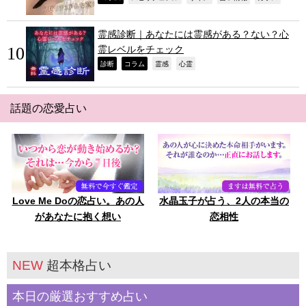
霊感診断｜あなたには霊感がある？ない？心
霊レベルをチェック
,
,
,
,
診断
コラム
霊感
心霊
話題の恋愛占い
Love Me Doの恋占い。あの人
水晶玉子が占う、2人の本当の
があなたに抱く想い
恋相性
NEW
超本格占い
本日の厳選おすすめ占い