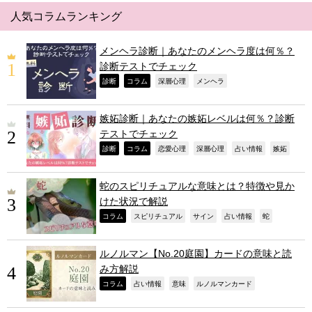
人気コラムランキング
メンヘラ診断｜あなたのメンヘラ度は何％？
診断テストでチェック
,
,
,
,
診断
コラム
深層心理
メンヘラ
嫉妬診断｜あなたの嫉妬レベルは何％？診断
テストでチェック
,
,
,
,
,
,
診断
コラム
恋愛心理
深層心理
占い情報
嫉妬
蛇のスピリチュアルな意味とは？特徴や見か
けた状況で解説
,
,
,
,
,
コラム
スピリチュアル
サイン
占い情報
蛇
ルノルマン【No.20庭園】カードの意味と読
み方解説
,
,
,
,
コラム
占い情報
意味
ルノルマンカード