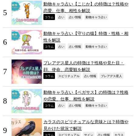
動物キャラ占い【こじか】の特徴は？性格や
恋愛、仕事、相性を解説
,
,
,
,
コラム
占い
占い情報
動物キャラ占い
動物キャラ占い【守りの猿】特徴・性格・相
性を解説
,
,
,
,
コラム
占い
占い情報
動物キャラ占い
プレアデス星人の特徴は？性格や見た目・
顔、使命、恋愛観を解説
,
,
,
,
コラム
スピリチュアル
占い情報
プレアデス星人
動物キャラ占い【ペガサス】の特徴は？性格
や恋愛、仕事、相性を解説
,
,
,
,
コラム
占い
占い情報
動物キャラ占い
カラスのスピリチュアルな意味とは？特徴や
見かけた状況で解説
,
,
,
,
,
コラム
スピリチュアル
サイン
占い情報
カラス