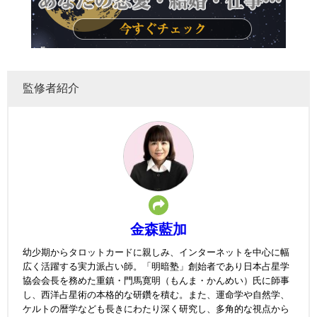
監修者紹介
金森藍加
幼少期からタロットカードに親しみ、インターネットを中心に幅
広く活躍する実力派占い師。「明暗塾」創始者であり日本占星学
協会会長を務めた重鎮・門馬寛明（もんま・かんめい）氏に師事
し、西洋占星術の本格的な研鑽を積む。また、運命学や自然学、
ケルトの暦学なども長きにわたり深く研究し、多角的な視点から