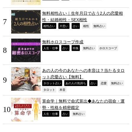
無料相性占い｜生年月日で占う2人の恋愛相
性・結婚相性・SEX相性
,
,
,
,
,
相性占い
片思い
占い
相性
無料占い
無料ホロスコープ作成
,
,
,
,
,
人生・仕事
占い
特集
無料占い
ホロスコープ
あの人の今のあなたへの本音は？当たるタロ
ット恋愛占い【無料】
,
,
,
,
,
タロット占い
あの人の気持ち
占い
恋愛
無料占い
,
,
タロット
本音
算命学｜無料で命式算出◆あなたの宿命・運
勢・性格を精密鑑定
,
,
,
人生・仕事
占い
無料占い