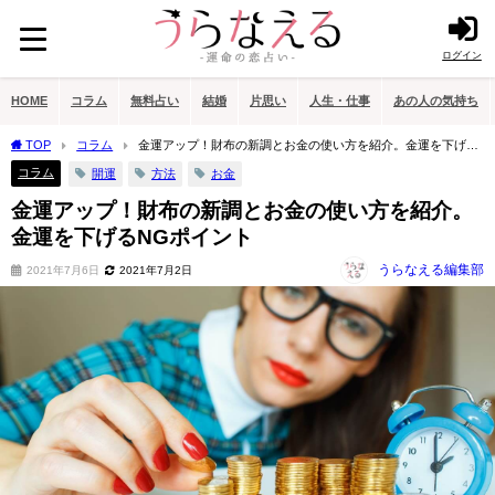
ログイン
HOME
コラム
無料占い
結婚
片思い
人生・仕事
あの人の気持ち
TOP
コラム
金運アップ！財布の新調とお金の使い方を紹介。金運を下げる
NGポイント
コラム
開運
方法
お金
金運アップ！財布の新調とお金の使い方を紹介。
金運を下げるNGポイント
うらなえる編集部
2021年7月6日
2021年7月2日