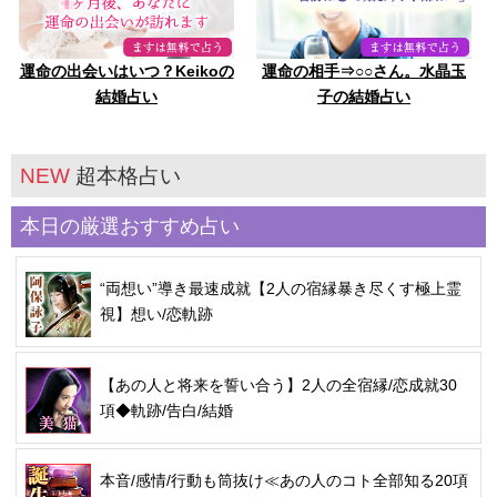
運命の出会いはいつ？Keikoの
運命の相手⇒○○さん。水晶玉
結婚占い
子の結婚占い
NEW
超本格占い
本日の厳選おすすめ占い
“両想い”導き最速成就【2人の宿縁暴き尽くす極上霊
視】想い/恋軌跡
【あの人と将来を誓い合う】2人の全宿縁/恋成就30
項◆軌跡/告白/結婚
本音/感情/行動も筒抜け≪あの人のコト全部知る20項