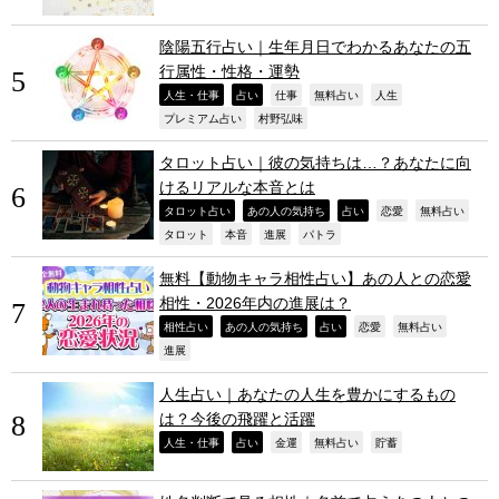
陰陽五行占い｜生年月日でわかるあなたの五
行属性・性格・運勢
,
,
,
,
,
人生・仕事
占い
仕事
無料占い
人生
,
,
プレミアム占い
村野弘味
タロット占い｜彼の気持ちは…？あなたに向
けるリアルな本音とは
,
,
,
,
,
タロット占い
あの人の気持ち
占い
恋愛
無料占い
,
,
,
,
タロット
本音
進展
パトラ
無料【動物キャラ相性占い】あの人との恋愛
相性・2026年内の進展は？
,
,
,
,
,
相性占い
あの人の気持ち
占い
恋愛
無料占い
,
進展
人生占い｜あなたの人生を豊かにするもの
は？今後の飛躍と活躍
,
,
,
,
,
人生・仕事
占い
金運
無料占い
貯蓄