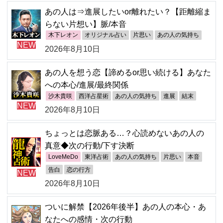
あの人は⇒進展したいor離れたい？【距離縮ま
らない片想い】脈/本音
木下レオン
オリジナル占い
片思い
あの人の気持ち
NEW
2026年8月10日
あの人を想う恋【諦めるor思い続ける】あなた
への本心/進展/最終関係
沙木貴咲
西洋占星術
あの人の気持ち
進展
結末
NEW
2026年8月10日
ちょっとは恋脈ある…？心読めないあの人の
真意◆次の行動/下す決断
LoveMeDo
東洋占術
あの人の気持ち
片思い
本音
告白
恋の行方
NEW
2026年8月10日
ついに解禁【2026年後半】あの人の本心・あ
なたへの感情・次の行動