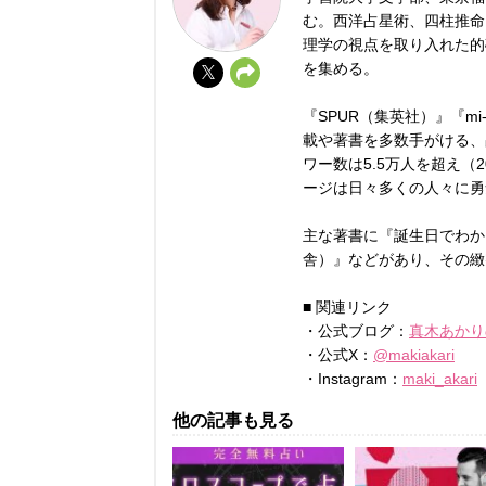
む。西洋占星術、四柱推命
理学の視点を取り入れた的
を集める。
『SPUR（集英社）』『mi
載や著書を多数手がける、占
ワー数は5.5万人を超え（
ージは日々多くの人々に勇
主な著書に『誕生日でわか
舎）』などがあり、その緻
■ 関連リンク
・公式ブログ：
真木あかり
・公式X：
@makiakari
・Instagram：
maki_akari
他の記事も見る