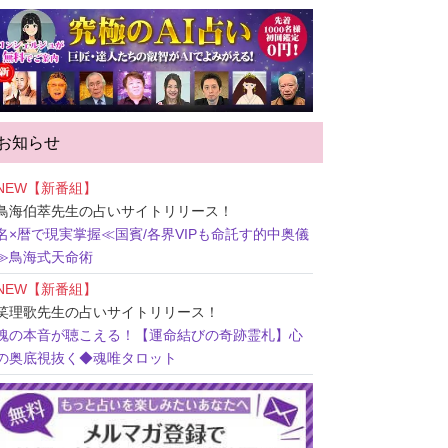
お知らせ
NEW【新番組】
鳥海伯萃先生
の占いサイトリリース！
名×暦で現実掌握≪国賓/各界VIPも命託す的中奥儀
≫鳥海式天命術
NEW【新番組】
笑理歌先生
の占いサイトリリース！
魂の本音が聴こえる！【運命結びの奇跡霊札】心
の奥底視抜く◆魂唯タロット