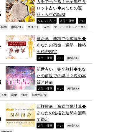
ガチで当たる！完全無料タ
ロット占い◆あなたの運
命・人生の転機
,
,
,
タロット占い
人生・仕事
占い
,
,
,
,
,
転機
無料占い
タロット
人生
マドモアゼル・ミータン
算命学｜無料で命式算出◆
あなたの宿命・運勢・性格
を精密鑑定
,
,
,
人生・仕事
占い
無料占い
前世占い｜完全無料◆あな
たの前世での姿は？魂の本
質と使命
,
,
,
人生・仕事
占い
無料占い
,
,
,
,
人生
前世
性格
前世の記憶
四柱推命｜命式自動計算◆
あなたの性格と運勢を無料
で鑑定
,
,
,
人生・仕事
占い
無料占い
四柱推命