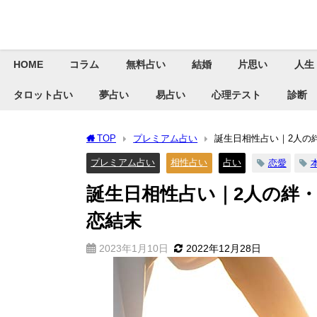
HOME
コラム
無料占い
結婚
片思い
人生
タロット占い
夢占い
易占い
心理テスト
診断
TOP
プレミアム占い
誕生日相性占い｜2人の絆
プレミアム占い
相性占い
占い
恋愛
誕生日相性占い｜2人の絆・
恋結末
2023年1月10日
2022年12月28日