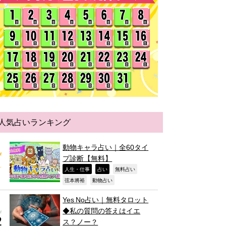
人気占いランキング
動物キャラ占い｜全60タイ
プ診断【無料】
,
,
,
人生・仕事
占い
無料占い
,
,
弦本將裕
動物占い
Yes No占い｜無料タロット
◆私の質問の答えはイエ
ス？ノー？