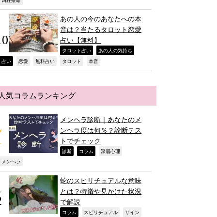
,
あの人の今のあなたへの本
音は？当たるタロット恋愛
占い【無料】
,
,
タロット占い
あの人の気持ち
,
,
,
,
,
占い
恋愛
無料占い
タロット
本音
人気コラムランキング
メンヘラ診断｜あなたのメ
ンヘラ度は何％？診断テス
トでチェック
,
,
,
診断
コラム
深層心理
,
メンヘラ
蛇のスピリチュアルな意味
とは？特徴や見かけた状況
で解説
,
,
,
コラム
スピリチュアル
サイン