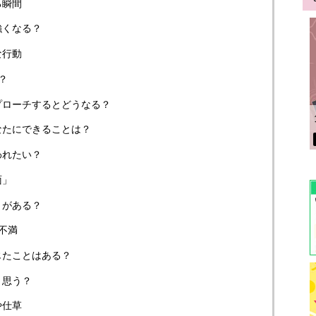
る瞬間
強くなる？
な行動
？
プローチするとどうなる？
なたにできることは？
われたい？
面」
とがある？
不満
じたことはある？
う思う？
や仕草