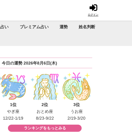
ログイン
性占い
プレミアム占い
運勢
姓名判断
今日の運勢 2026年8月6日(木)
1位
2位
3位
やぎ座
おとめ座
うお座
12/22-1/19
8/23-9/22
2/19-3/20
ランキングをもっとみる