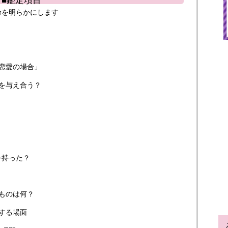
命を明らかにします
恋愛の場合」
を与え合う？
と
を持った？
ものは何？
する場面