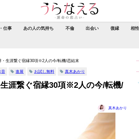
・仕事
あの人の気持ち
不倫
出会い
復縁
相
・生涯繋ぐ宿縁30項※2人の今/転機/恋結末
本音
進展
お試し無料
真木あかり
生涯繋ぐ宿縁30項※2人の今/転機/
真木あかり