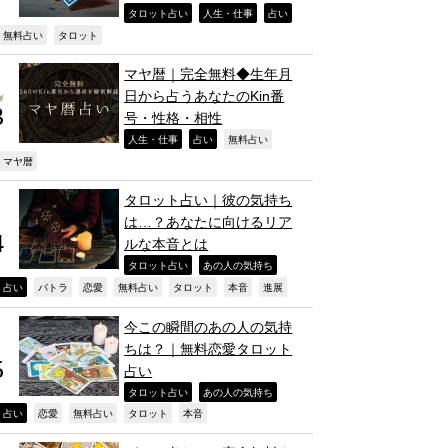
,
,
,
タロット占い
人生・仕事
占い
,
,
無料占い
タロット
マヤ暦｜完全無料◆生年月
日から占うあなたのKin番
号・性格・相性
,
,
,
人生・仕事
占い
無料占い
,
マヤ暦
タロット占い｜彼の気持ち
は…？あなたに向けるリア
ルな本音とは
,
,
タロット占い
あの人の気持ち
,
,
,
,
,
,
,
占い
パトラ
恋愛
無料占い
タロット
本音
進展
今この瞬間のあの人の気持
ちは？｜無料恋愛タロット
占い
,
,
タロット占い
あの人の気持ち
,
,
,
,
,
占い
恋愛
無料占い
タロット
本音