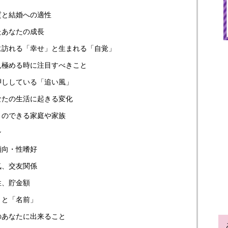
質と結婚への適性
たあなたの成長
に訪れる「幸せ」と生まれる「自覚」
見極める時に注目すべきこと
押ししている「追い風」
なたの生活に起きる変化
とのできる家庭や家族
ン
傾向・性嗜好
気、交友関係
性、貯金額
」と「名前」
のあなたに出来ること