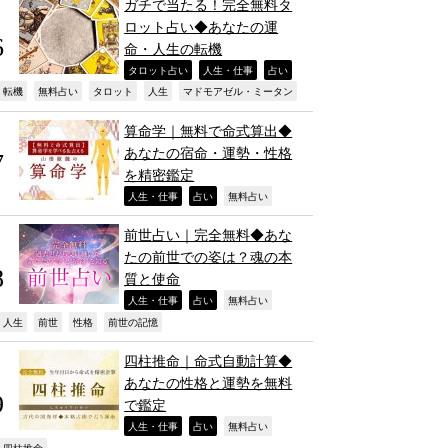
ガチで当たる！完全無料タ
ロット占い◆あなたの運
命・人生の転機
,
,
,
タロット占い
人生・仕事
占い
,
,
,
,
,
転機
無料占い
タロット
人生
マドモアゼル・ミータン
算命学｜無料で命式算出◆
あなたの宿命・運勢・性格
を精密鑑定
,
,
,
人生・仕事
占い
無料占い
前世占い｜完全無料◆あな
たの前世での姿は？魂の本
質と使命
,
,
,
人生・仕事
占い
無料占い
,
,
,
,
人生
前世
性格
前世の記憶
四柱推命｜命式自動計算◆
あなたの性格と運勢を無料
で鑑定
,
,
,
人生・仕事
占い
無料占い
四柱推命