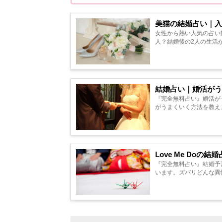
美猫の結婚占い｜入
女性から熱い人気の占い
人？結婚後の2人の生活が判
結婚占い｜婚活がう
『完全無料占い』婚活が
がうまくいく方法を教えます
Love Me Do
『完全無料占い』結婚予言
います。ズバリどんな異性？