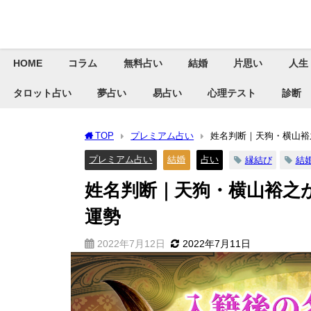
HOME
コラム
無料占い
結婚
片思い
人生
タロット占い
夢占い
易占い
心理テスト
診断
TOP
プレミアム占い
姓名判断｜天狗・横山裕
プレミアム占い
結婚
占い
縁結び
結
姓名判断｜天狗・横山裕之
運勢
2022年7月12日
2022年7月11日