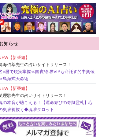
お知らせ
NEW【新番組】
鳥海伯萃先生
の占いサイトリリース！
名×暦で現実掌握≪国賓/各界VIPも命託す的中奥儀
≫鳥海式天命術
NEW【新番組】
笑理歌先生
の占いサイトリリース！
魂の本音が聴こえる！【運命結びの奇跡霊札】心
の奥底視抜く◆魂唯タロット