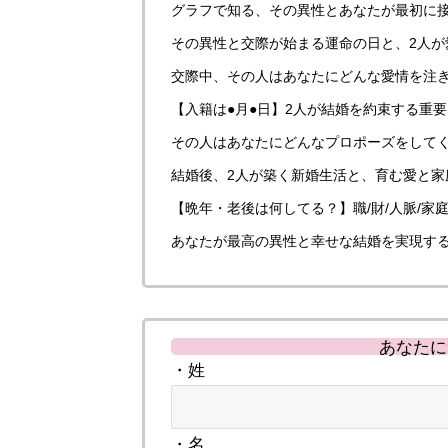
グラフで知る、その異性とあなたが最初に
その異性と交際が始まる運命の日と、2人が
交際中、その人はあなたにどんな愛情を注
【入籍は●月●日】2人が結婚を約束する重
その人はあなたにどんなプロポーズをして
結婚後、2人が築く新婚生活と、育む愛と家
【晩年・老後は何してる？】職/財/人脈/家
あなたが最高の異性と幸せな結婚を実現す
あなたに
・姓
・名