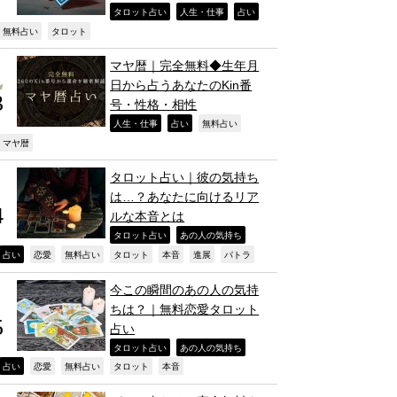
,
,
,
タロット占い
人生・仕事
占い
,
,
無料占い
タロット
マヤ暦｜完全無料◆生年月
日から占うあなたのKin番
号・性格・相性
,
,
,
人生・仕事
占い
無料占い
,
マヤ暦
タロット占い｜彼の気持ち
は…？あなたに向けるリア
ルな本音とは
,
,
タロット占い
あの人の気持ち
,
,
,
,
,
,
,
占い
恋愛
無料占い
タロット
本音
進展
パトラ
今この瞬間のあの人の気持
ちは？｜無料恋愛タロット
占い
,
,
タロット占い
あの人の気持ち
,
,
,
,
,
占い
恋愛
無料占い
タロット
本音