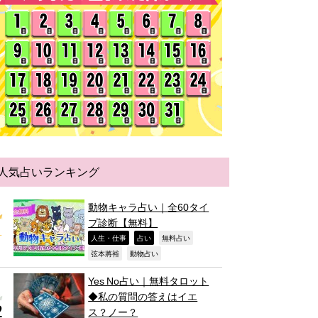
人気占いランキング
動物キャラ占い｜全60タイ
プ診断【無料】
,
,
,
人生・仕事
占い
無料占い
,
,
弦本將裕
動物占い
Yes No占い｜無料タロット
◆私の質問の答えはイエ
ス？ノー？