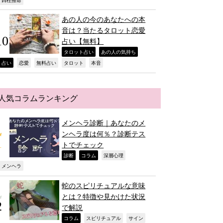
,
あの人の今のあなたへの本
音は？当たるタロット恋愛
占い【無料】
,
,
タロット占い
あの人の気持ち
,
,
,
,
,
占い
恋愛
無料占い
タロット
本音
人気コラムランキング
メンヘラ診断｜あなたのメ
ンヘラ度は何％？診断テス
トでチェック
,
,
,
診断
コラム
深層心理
,
メンヘラ
蛇のスピリチュアルな意味
とは？特徴や見かけた状況
で解説
,
,
,
コラム
スピリチュアル
サイン