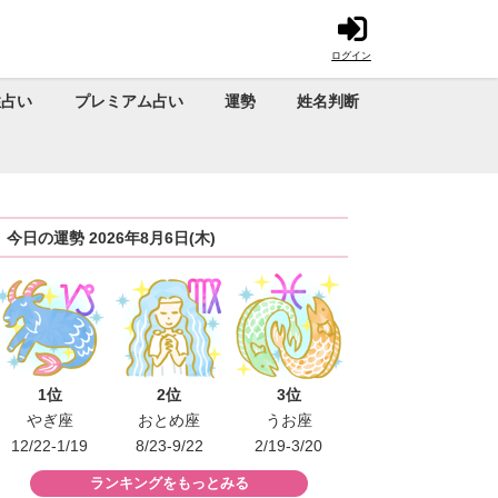
ログイン
性占い
プレミアム占い
運勢
姓名判断
今日の運勢 2026年8月6日(木)
1位
2位
3位
やぎ座
おとめ座
うお座
12/22-1/19
8/23-9/22
2/19-3/20
ランキングをもっとみる