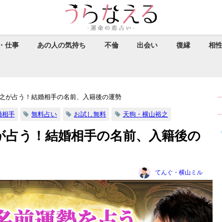
・仕事
あの人の気持ち
不倫
出会い
復縁
相
之が占う！結婚相手の名前、入籍後の運勢
婚相手
無料占い
お試し無料
天狗・横山裕之
が占う！結婚相手の名前、入籍後の
てんぐ・横山ミル