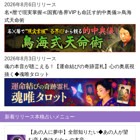
2026年8月6日リリース
名×暦で現実掌握≪国賓/各界VIPも命託す的中奥儀≫鳥海
式天命術
2026年8月3日リリース
魂の本音が聴こえる！【運命結びの奇跡霊札】心の奥底視
抜く◆魂唯タロット
新着リリース本格占いメニュー
【あの人に夢中】全部知りたい◆あの人が望
む恋人像/あなたへの本音