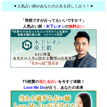
▼人気占い師があなたの人生を詳しく占う！▼
「突然ですが占ってもいいですか？」
人気占い師・
木下レオン
の
無料占い
TV絶賛の
当たる占い
を今すぐ体験！
Love Me Do
が占う、あなたの未来