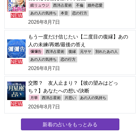
鏡リュウジ
西洋占星術
不倫
婚外恋愛
あの人の気持ち
本音
恋の行方
NEW
2026年8月7日
もう一度だけ信じたい【二度目の復縁】あの
人の未練/再燃/最後の答え
彌彌告
西洋占星術
復縁
元サヤ
別れたあの人
あの人の気持ち
恋の行方
NEW
2026年8月7日
交際？ 友人止まり？【彼の望みはどっ
ち？】あなたへの想い/決断
月華
西洋占星術
片思い
あの人の気持ち
NEW
2026年8月7日
新着の占いをもっとみる