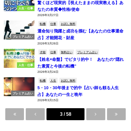
驚くほど現実的【視えたままの現実教える】あ
人生・仕事
なたの本質◆性格/使命
2026年3月27日
転機
仕事
お試し無料
運命知り飛躍と成功を掴む【あなたの仕事運命
プレミアム占い
占】才能開花・財産
2026年3月26日
才能
仕事
無料占い
プレミアム占い
【姓名×命盤】でピタリ的中！ あなたの“隠れ
人生・仕事
た素質と今後の転機”
2026年3月24日
転機
人生
お試し無料
5・10・30年後まで的中【占い師も頼る人生
プレミアム占い
占】あなたの一生と晩年
2026年3月15日
3 / 58