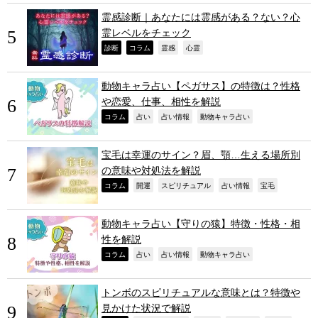
霊感診断｜あなたには霊感がある？ない？心
霊レベルをチェック
,
,
,
,
診断
コラム
霊感
心霊
動物キャラ占い【ペガサス】の特徴は？性格
や恋愛、仕事、相性を解説
,
,
,
,
コラム
占い
占い情報
動物キャラ占い
宝毛は幸運のサイン？眉、顎…生える場所別
の意味や対処法を解説
,
,
,
,
,
コラム
開運
スピリチュアル
占い情報
宝毛
動物キャラ占い【守りの猿】特徴・性格・相
性を解説
,
,
,
,
コラム
占い
占い情報
動物キャラ占い
トンボのスピリチュアルな意味とは？特徴や
見かけた状況で解説