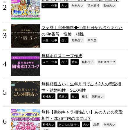
,
,
,
,
,
人生・仕事
占い
無料占い
弦本將裕
動物占い
マヤ暦｜完全無料◆生年月日から占うあなた
のKin番号・性格・相性
,
,
,
,
人生・仕事
占い
無料占い
マヤ暦
無料ホロスコープ作成
,
,
,
,
,
人生・仕事
占い
特集
無料占い
ホロスコープ
無料相性占い｜生年月日で占う2人の恋愛相
性・結婚相性・SEX相性
,
,
,
,
,
相性占い
片思い
占い
相性
無料占い
無料【動物キャラ相性占い】あの人との恋愛
相性・2026年内の進展は？
,
,
,
,
,
相性占い
あの人の気持ち
占い
恋愛
無料占い