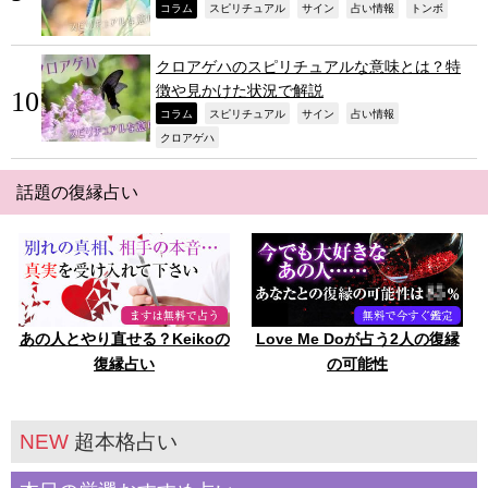
,
,
,
,
,
コラム
スピリチュアル
サイン
占い情報
トンボ
クロアゲハのスピリチュアルな意味とは？特
徴や見かけた状況で解説
,
,
,
,
コラム
スピリチュアル
サイン
占い情報
,
クロアゲハ
話題の復縁占い
あの人とやり直せる？Keikoの
Love Me Doが占う2人の復縁
復縁占い
の可能性
NEW
超本格占い