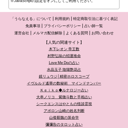
※JavaScriptの設定をオンにしてご利用ください。
「うらなえる」について
利用規約
特定商取引法に基づく表記
免責事項
プライバシーポリシー
占い師一覧
運営会社
メルマガ配信解除
よくある質問
お問い合わせ
【人気の関連サイト】
木下レオン 帝王数
村野弘味の招運推命
Love Me Doの占い
水晶玉子 陰陽艶花占
鏡リュウジ│精密ホロスコープ
イヴルルド遙華の数秘術 マインドナンバー
Ｋｅｉｋｏ◆ルナロジー占い
大串ノリコ 紫微斗数と手相占い
シークエンスはやともの怪談霊視
アポロン山崎の姓名判断
山倭厭魏の算命学
彌彌告のタロット占い