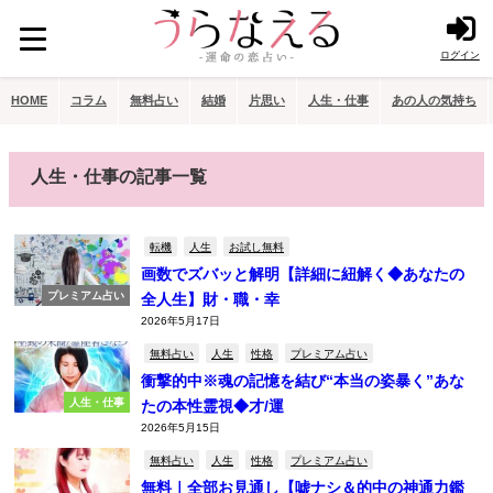
ログイン
HOME
コラム
無料占い
結婚
片思い
人生・仕事
あの人の気持ち
人生・仕事の記事一覧
転機
人生
お試し無料
画数でズバッと解明【詳細に紐解く◆あなたの
プレミアム占い
全人生】財・職・幸
2026年5月17日
無料占い
人生
性格
プレミアム占い
衝撃的中※魂の記憶を結び“本当の姿暴く”あな
人生・仕事
たの本性霊視◆才/運
2026年5月15日
無料占い
人生
性格
プレミアム占い
無料｜全部お見通し【嘘ナシ＆的中の神通力鑑