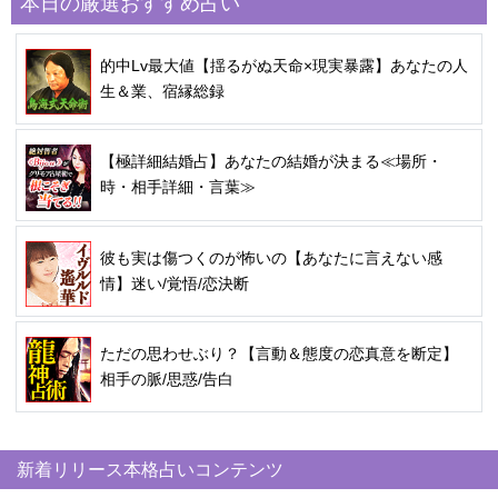
本日の厳選おすすめ占い
的中Lv最大値【揺るがぬ天命×現実暴露】あなたの人
生＆業、宿縁総録
【極詳細結婚占】あなたの結婚が決まる≪場所・
時・相手詳細・言葉≫
彼も実は傷つくのが怖いの【あなたに言えない感
情】迷い/覚悟/恋決断
ただの思わせぶり？【言動＆態度の恋真意を断定】
相手の脈/思惑/告白
新着リリース本格占いコンテンツ