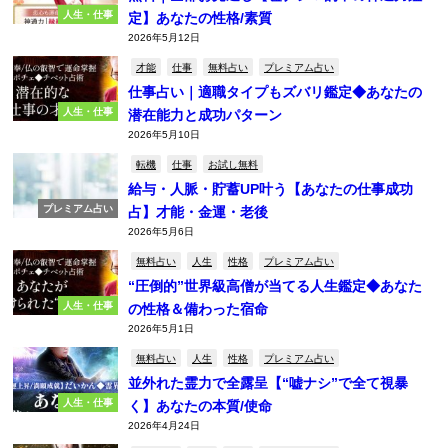
人生・仕事
定】あなたの性格/素質
2026年5月12日
才能
仕事
無料占い
プレミアム占い
仕事占い｜適職タイプもズバリ鑑定◆あなたの
人生・仕事
潜在能力と成功パターン
2026年5月10日
転機
仕事
お試し無料
給与・人脈・貯蓄UP叶う【あなたの仕事成功
プレミアム占い
占】才能・金運・老後
2026年5月6日
無料占い
人生
性格
プレミアム占い
“圧倒的”世界級高僧が当てる人生鑑定◆あなた
人生・仕事
の性格＆備わった宿命
2026年5月1日
無料占い
人生
性格
プレミアム占い
並外れた霊力で全露呈【“嘘ナシ”で全て視暴
人生・仕事
く】あなたの本質/使命
2026年4月24日