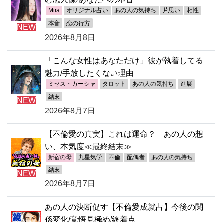
Mira
オリジナル占い
あの人の気持ち
片思い
相性
本音
恋の行方
NEW
2026年8月8日
「こんな女性はあなただけ」彼が執着してる
魅力/手放したくない理由
ミセス・カーシャ
タロット
あの人の気持ち
進展
結末
NEW
2026年8月7日
【不倫愛の真実】これは運命？ あの人の想
い、本気度≪最終結末≫
新宿の母
九星気学
不倫
配偶者
あの人の気持ち
結末
NEW
2026年8月7日
あの人の決断促す【不倫愛成就占】今後の関
係変化/覚悟見極め/終着点