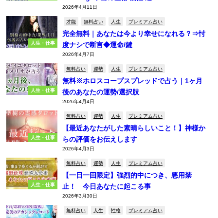
2026年4月11日
才能
無料占い
人生
プレミアム占い
完全無料｜あなたは今より幸せになれる？⇒忖
人生・仕事
度ナシで断言◆運命/鍵
2026年4月7日
無料占い
運勢
人生
プレミアム占い
無料※ホロスコープスプレッドで占う｜1ヶ月
人生・仕事
後のあなたの運勢/選択肢
2026年4月4日
無料占い
運勢
人生
プレミアム占い
【最近あなたがした素晴らしいこと！】神様か
人生・仕事
らの評価をお伝えします
2026年4月3日
無料占い
運勢
人生
プレミアム占い
【一日一回限定】強烈的中につき、悪用禁
人生・仕事
止！ 今日あなたに起こる事
2026年3月30日
無料占い
人生
性格
プレミアム占い