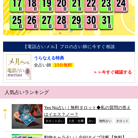
【電話占いメル】プロの占い師に今すぐ相談
うらなえる特典
全占い師
10分無料
＞＞今すぐ確認する
人気占いランキング
Yes No占い｜無料タロット◆私の質問の答え
はイエス？ノー？
,
,
,
,
,
タロット占い
人生・仕事
占い
無料占い
タロット
動物キャラ占い｜全60タイプ診断【無料】