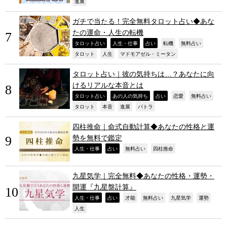
,
進展
ガチで当たる！完全無料タロット占い◆あな
たの運命・人生の転機
,
,
,
,
,
タロット占い
人生・仕事
占い
転機
無料占い
,
,
,
タロット
人生
マドモアゼル・ミータン
タロット占い｜彼の気持ちは…？あなたに向
けるリアルな本音とは
,
,
,
,
,
タロット占い
あの人の気持ち
占い
恋愛
無料占い
,
,
,
,
タロット
本音
進展
パトラ
四柱推命｜命式自動計算◆あなたの性格と運
勢を無料で鑑定
,
,
,
,
人生・仕事
占い
無料占い
四柱推命
九星気学｜完全無料◆あなたの性格・運勢・
開運『九星盤計算』
,
,
,
,
,
,
人生・仕事
占い
才能
無料占い
九星気学
運勢
,
人生