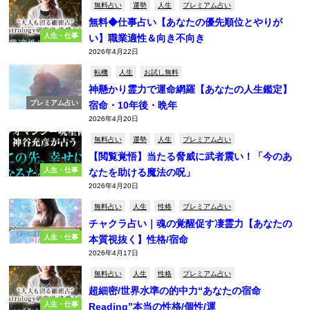
無料占い
運勢
人生
プレミアム占い
無料◆仕事占い【あなたの優先順位とやりが
人生・仕事
い】職業適性＆向き不向き
2026年4月22日
転機
人生
お試し無料
神懸かり霊力で運命網羅【あなたの人生鑑定】
プレミアム占い
宿命・10年後・晩年
2026年4月20日
無料占い
運勢
人生
プレミアム占い
【閲覧覚悟】当たる脅威に武者震い！「今のあ
人生・仕事
なたを助ける魔法の呪」
2026年4月20日
無料占い
人生
性格
プレミアム占い
チャクラ占い｜魂の覚醒促す凄霊力【あなたの
人生・仕事
本質視抜く】性格/宿命
2026年4月17日
無料占い
人生
性格
プレミアム占い
超細密/世界水準の的中力“あなたの宿命
人生・仕事
Reading”本当の性格/個性/運