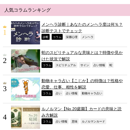
人気コラムランキング
メンヘラ診断｜あなたのメンヘラ度は何％？
診断テストでチェック
,
,
,
,
診断
コラム
深層心理
メンヘラ
蛇のスピリチュアルな意味とは？特徴や見か
けた状況で解説
,
,
,
,
,
コラム
スピリチュアル
サイン
占い情報
蛇
動物キャラ占い【こじか】の特徴は？性格や
恋愛、仕事、相性を解説
,
,
,
,
コラム
占い
占い情報
動物キャラ占い
ルノルマン【No.20庭園】カードの意味と読
み方解説
,
,
,
,
コラム
占い情報
意味
ルノルマンカード