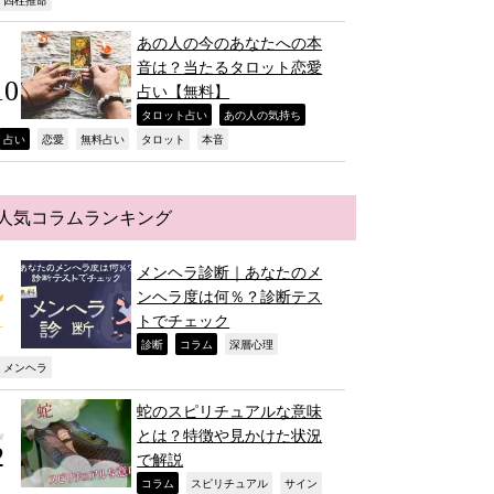
,
あの人の今のあなたへの本
音は？当たるタロット恋愛
占い【無料】
,
,
タロット占い
あの人の気持ち
,
,
,
,
,
占い
恋愛
無料占い
タロット
本音
人気コラムランキング
メンヘラ診断｜あなたのメ
ンヘラ度は何％？診断テス
トでチェック
,
,
,
診断
コラム
深層心理
,
メンヘラ
蛇のスピリチュアルな意味
とは？特徴や見かけた状況
で解説
,
,
,
コラム
スピリチュアル
サイン