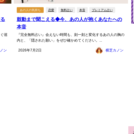
あの人の気持ち
恋愛
無料占い
本音
プレミアム占い
する
鼓動まで聞こえる◆今、あの人が抱くあなたへの
本音
すぐ巡
『完全無料占い』会えない時間も、刻一刻と変化するあの人の胸の
内と、「隠された願い」をぜひ確かめてください。...
ノン
2026年7月2日
横芝カノン