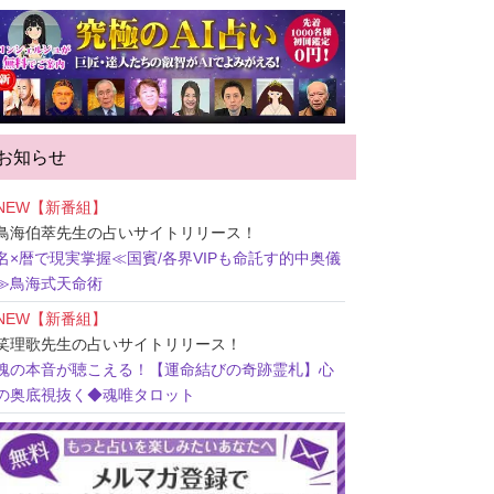
お知らせ
NEW【新番組】
鳥海伯萃先生
の占いサイトリリース！
名×暦で現実掌握≪国賓/各界VIPも命託す的中奥儀
≫鳥海式天命術
NEW【新番組】
笑理歌先生
の占いサイトリリース！
魂の本音が聴こえる！【運命結びの奇跡霊札】心
の奥底視抜く◆魂唯タロット