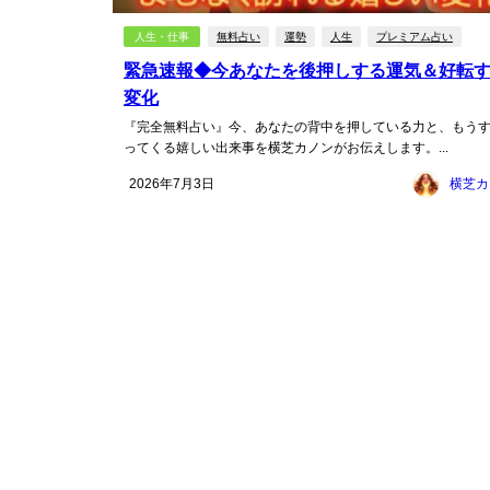
人生・仕事
無料占い
運勢
人生
プレミアム占い
緊急速報◆今あなたを後押しする運気＆好転
変化
『完全無料占い』今、あなたの背中を押している力と、もう
ってくる嬉しい出来事を横芝カノンがお伝えします。...
2026年7月3日
横芝カ