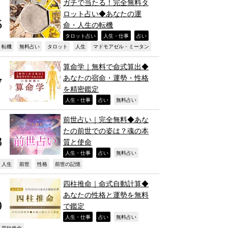
ガチで当たる！完全無料タ
ロット占い◆あなたの運
命・人生の転機
,
,
,
タロット占い
人生・仕事
占い
,
,
,
,
,
転機
無料占い
タロット
人生
マドモアゼル・ミータン
算命学｜無料で命式算出◆
あなたの宿命・運勢・性格
を精密鑑定
,
,
,
人生・仕事
占い
無料占い
前世占い｜完全無料◆あな
たの前世での姿は？魂の本
質と使命
,
,
,
人生・仕事
占い
無料占い
,
,
,
,
人生
前世
性格
前世の記憶
四柱推命｜命式自動計算◆
あなたの性格と運勢を無料
で鑑定
,
,
,
人生・仕事
占い
無料占い
四柱推命