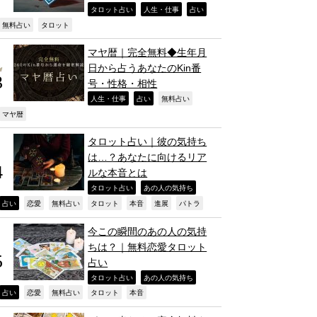
,
,
,
タロット占い
人生・仕事
占い
,
,
無料占い
タロット
マヤ暦｜完全無料◆生年月
日から占うあなたのKin番
号・性格・相性
,
,
,
人生・仕事
占い
無料占い
,
マヤ暦
タロット占い｜彼の気持ち
は…？あなたに向けるリア
ルな本音とは
,
,
タロット占い
あの人の気持ち
,
,
,
,
,
,
,
占い
恋愛
無料占い
タロット
本音
進展
パトラ
今この瞬間のあの人の気持
ちは？｜無料恋愛タロット
占い
,
,
タロット占い
あの人の気持ち
,
,
,
,
,
占い
恋愛
無料占い
タロット
本音