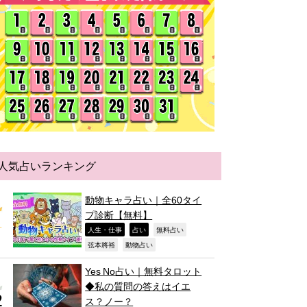
人気占いランキング
動物キャラ占い｜全60タイ
プ診断【無料】
,
,
,
人生・仕事
占い
無料占い
,
,
弦本將裕
動物占い
Yes No占い｜無料タロット
◆私の質問の答えはイエ
ス？ノー？