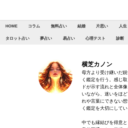
HOME
コラム
無料占い
結婚
片思い
人生
タロット占い
夢占い
易占い
心理テスト
診断
横芝カノン
母方より受け継いだ鋭
く鑑定を行う。感じ取
ドが示す流れと全体像
いながら、迷いをほど
れや言葉にできない想
く鑑定を大切にしてい
中でも縁結びを得意と