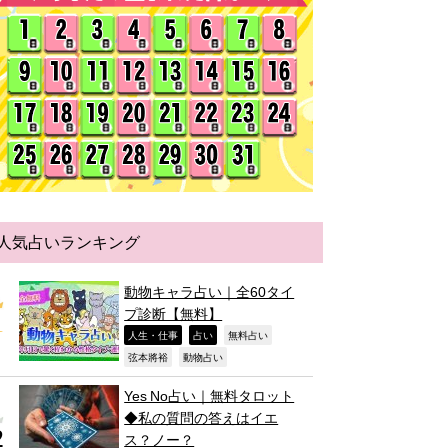
人気占いランキング
動物キャラ占い｜全60タイ
プ診断【無料】
,
,
,
人生・仕事
占い
無料占い
,
,
弦本將裕
動物占い
Yes No占い｜無料タロット
◆私の質問の答えはイエ
ス？ノー？