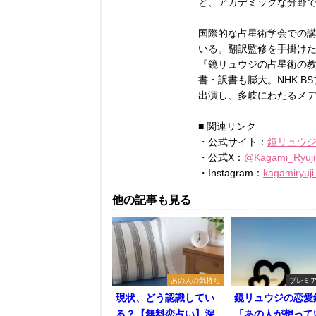
ど、アカデミックな分野
国際的な占星術学会での
いる。翻訳監修を手掛け
『鏡リュウジの占星術の
書・訳書も膨大。NHK 
出演し、多岐にわたるメ
■ 関連リンク
・公式サイト：
鏡リュウ
・公式X：
@Kagami_Ryuji
・Instagram：
kagamiryuji
他の記事も見る
あの人の気持ち
プレミ
現状、どう認識してい
鏡リュウジの恋愛
る？【無料恋占い】深
「あの人が想って