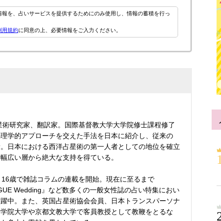
情報を、占いサービスを提供するためにのみ使用し、情報の蓄積を行っ
利用規約
に同意の上、必要情報をご入力ください。
占星術研究家、翻訳家。国際基督教大学大学院修士課程修了
心理学的アプローチを交えた手法を日本に紹介し、従来の
新。日本における西洋占星術の第一人者としての地位を確立
ず幅広い層から絶大な支持を得ている。
、16歳で雑誌コラムの連載を開始。現在に至るまで
VOGUE Wedding』など数多くの一般女性誌の占い特集におい
活躍中。また、英国占星術協会会員、日本トランスパーソナ
女学院大学や京都文教大学で客員教授として教鞭をとるな