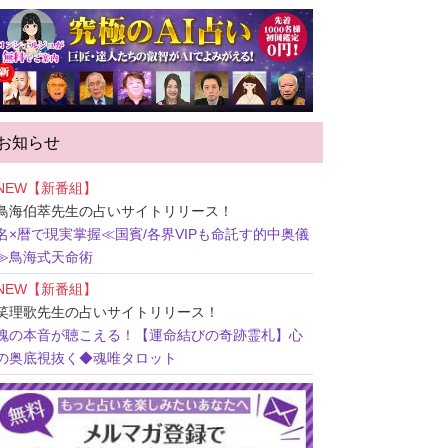
お知らせ
NEW【新番組】
鳥海伯萃先生
の占いサイトリリース！
名×暦で現実掌握≪国賓/各界VIPも命託す的中奥儀
≫鳥海式天命術
NEW【新番組】
笑理歌先生
の占いサイトリリース！
魂の本音が聴こえる！【運命結びの奇跡霊札】心
の奥底視抜く◆魂唯タロット