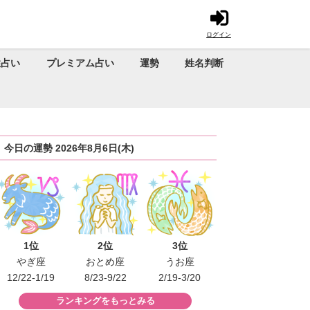
ログイン
性占い
プレミアム占い
運勢
姓名判断
今日の運勢 2026年8月6日(木)
1位
2位
3位
やぎ座
おとめ座
うお座
12/22-1/19
8/23-9/22
2/19-3/20
ランキングをもっとみる