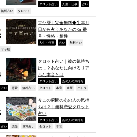
,
,
,
タロット占い
人生・仕事
占い
,
,
無料占い
タロット
マヤ暦｜完全無料◆生年月
日から占うあなたのKin番
号・性格・相性
,
,
,
人生・仕事
占い
無料占い
,
マヤ暦
タロット占い｜彼の気持ち
は…？あなたに向けるリア
ルな本音とは
,
,
タロット占い
あの人の気持ち
,
,
,
,
,
,
,
占い
恋愛
無料占い
タロット
本音
進展
パトラ
今この瞬間のあの人の気持
ちは？｜無料恋愛タロット
占い
,
,
タロット占い
あの人の気持ち
,
,
,
,
,
占い
恋愛
無料占い
タロット
本音