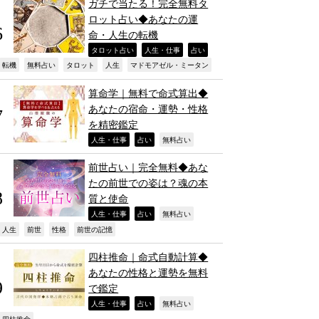
ガチで当たる！完全無料タ
ロット占い◆あなたの運
命・人生の転機
,
,
,
タロット占い
人生・仕事
占い
,
,
,
,
,
転機
無料占い
タロット
人生
マドモアゼル・ミータン
算命学｜無料で命式算出◆
あなたの宿命・運勢・性格
を精密鑑定
,
,
,
人生・仕事
占い
無料占い
前世占い｜完全無料◆あな
たの前世での姿は？魂の本
質と使命
,
,
,
人生・仕事
占い
無料占い
,
,
,
,
人生
前世
性格
前世の記憶
四柱推命｜命式自動計算◆
あなたの性格と運勢を無料
で鑑定
,
,
,
人生・仕事
占い
無料占い
四柱推命