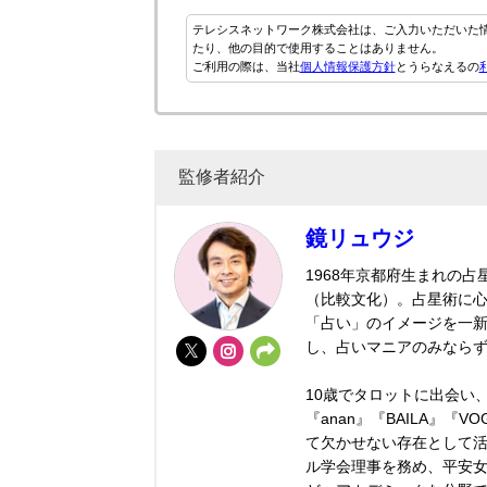
テレシスネットワーク株式会社は、ご入力いただいた
たり、他の目的で使用することはありません。
ご利用の際は、当社
個人情報保護方針
とうらなえるの
監修者紹介
鏡リュウジ
1968年京都府生まれの
（比較文化）。占星術に
「占い」のイメージを一
し、占いマニアのみなら
10歳でタロットに出会い
『anan』『BAILA』『
て欠かせない存在として
ル学会理事を務め、平安