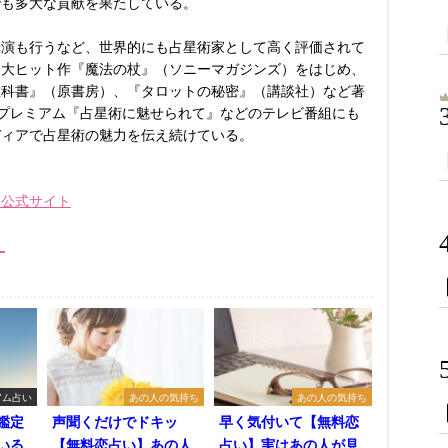
でも多大な貢献を果たしている。
講演も行うなど、世界的にも占星術家として高く評価されて
た大ヒット作『魔法の杖』（ソニーマガジンズ）をはじめ、
教科書』（原書房）、『タロットの秘密』（講談社）など著
BSプレミアム『占星術に魅せられて』などのテレビ番組にも
ディアで占星術の魅力を伝え続けている。
ジ公式サイト
_
アム占い
あの人の気持ち
あの人の気持ち
鑑定
声聞くだけでドキッ
早く気付いて【無料恋
いる
【無料恋占い】あの人
占い】実はあの人が見