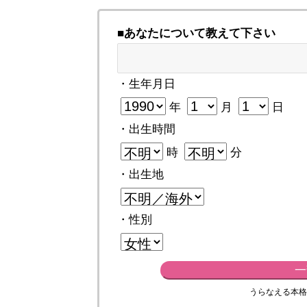
■あなたについて教えて下さい
・生年月日
年
月
日
・出生時間
時
分
・出生地
・性別
一
うらなえる本格