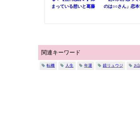
まっている想いと葛藤
のは○○さん」恋本
関連キーワード
転機
人生
年運
鏡リュウジ
お