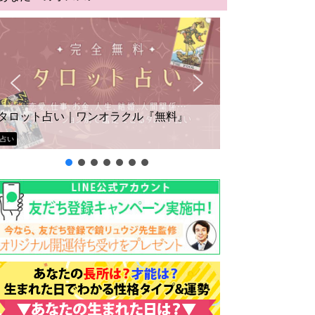
タロット占い｜ワンオラクル『無料』
占い