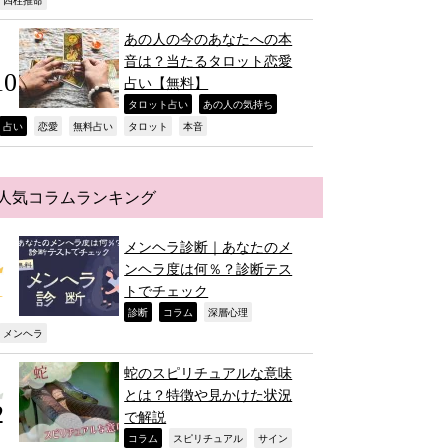
,
あの人の今のあなたへの本
音は？当たるタロット恋愛
占い【無料】
,
,
タロット占い
あの人の気持ち
,
,
,
,
,
占い
恋愛
無料占い
タロット
本音
人気コラムランキング
メンヘラ診断｜あなたのメ
ンヘラ度は何％？診断テス
トでチェック
,
,
,
診断
コラム
深層心理
,
メンヘラ
蛇のスピリチュアルな意味
とは？特徴や見かけた状況
で解説
,
,
,
コラム
スピリチュアル
サイン