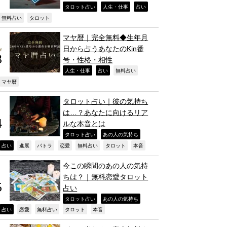
,
,
,
タロット占い
人生・仕事
占い
,
,
無料占い
タロット
マヤ暦｜完全無料◆生年月
日から占うあなたのKin番
号・性格・相性
,
,
,
人生・仕事
占い
無料占い
,
マヤ暦
タロット占い｜彼の気持ち
は…？あなたに向けるリア
ルな本音とは
,
,
タロット占い
あの人の気持ち
,
,
,
,
,
,
,
占い
進展
パトラ
恋愛
無料占い
タロット
本音
今この瞬間のあの人の気持
ちは？｜無料恋愛タロット
占い
,
,
タロット占い
あの人の気持ち
,
,
,
,
,
占い
恋愛
無料占い
タロット
本音