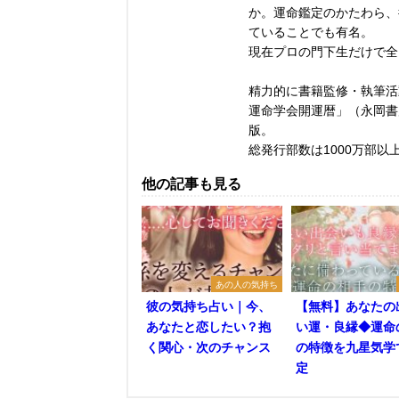
か。運命鑑定のかたわら、
ていることでも有名。
現在プロの門下生だけで全
精力的に書籍監修・執筆活
運命学会開運暦」（永岡書
版。
総発行部数は1000万部以
他の記事も見る
あの人の気持ち
彼の気持ち占い｜今、
【無料】あなたの
あなたと恋したい？抱
い運・良縁◆運命
く関心・次のチャンス
の特徴を九星気学
定