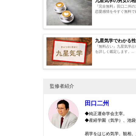
九星気学の男女の相
『完全無料』田口二州の
恋愛感情を今すぐ無料で鑑
九星気学でわかる性
『無料占い』九星気学占
を詳しく鑑定します。...
監修者紹介
田口二州
◆純正運命学会主宰。
◆産経学園（気学）、池袋
易学をはじめ気学、観相、