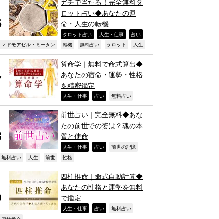
ガチで当たる！完全無料タ
ロット占い◆あなたの運
命・人生の転機
,
,
,
タロット占い
人生・仕事
占い
,
,
,
,
,
マドモアゼル・ミータン
転機
無料占い
タロット
人生
算命学｜無料で命式算出◆
あなたの宿命・運勢・性格
を精密鑑定
,
,
,
人生・仕事
占い
無料占い
前世占い｜完全無料◆あな
たの前世での姿は？魂の本
質と使命
,
,
,
人生・仕事
占い
前世の記憶
,
,
,
,
無料占い
人生
前世
性格
四柱推命｜命式自動計算◆
あなたの性格と運勢を無料
で鑑定
,
,
,
人生・仕事
占い
無料占い
四柱推命