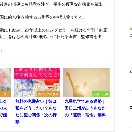
後進の指導にも熱意を注ぎ、幾多の優秀な占術家を輩出し
国に約70名を擁する占術界の中枢人物である。
動にも励み、20年以上のロングセラーを続ける年刊「純正
店）をはじめ総計800冊以上にわたる著書・監修書を出
上。
出会い
あの人の気持ち
人生・仕事
出会
無料の恋愛占い｜彼は
九星気学でみる運勢｜
の人
私をどうしたい？あな
田口二州が占うあなた
で鑑
たに望む関係・次の行
の『運勢・宿命』無料
動