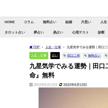
HOME
コラム
無料占い
結婚
片思い
人生
タロット占い
夢占い
易占い
心理テスト
診断
TOP
人生・仕事
九星気学でみる運勢｜田口二
人生・仕事
占い
田口二州
無料占い
九星気学でみる運勢｜田口
命』無料
2022年6月13日
2022年6月13日