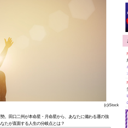
(c)iStock
運勢。田口二州が本命星・月命星から、あなたに備わる運の強
あなたが直面する人生の分岐点とは？