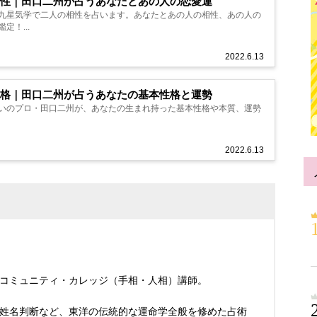
性｜田口二州が占うあなたとあの人の恋愛運
九星気学で二人の相性を占います。あなたとあの人の相性、あの人の
定！...
2022.6.13
格｜田口二州が占うあなたの基本性格と運勢
いのプロ・田口二州が、あなたの生まれ持った基本性格や本質、運勢
2022.6.13
コミュニティ・カレッジ（手相・人相）講師。
姓名判断など、東洋の伝統的な運命学全般を修めた占術