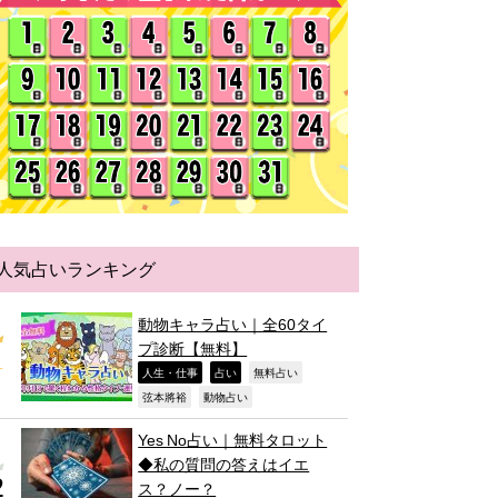
人気占いランキング
動物キャラ占い｜全60タイ
プ診断【無料】
,
,
,
人生・仕事
占い
無料占い
,
,
弦本將裕
動物占い
Yes No占い｜無料タロット
◆私の質問の答えはイエ
ス？ノー？