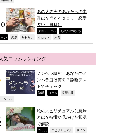
,
あの人の今のあなたへの本
音は？当たるタロット恋愛
占い【無料】
,
,
タロット占い
あの人の気持ち
,
,
,
,
,
占い
恋愛
無料占い
タロット
本音
人気コラムランキング
メンヘラ診断｜あなたのメ
ンヘラ度は何％？診断テス
トでチェック
,
,
,
診断
コラム
深層心理
,
メンヘラ
蛇のスピリチュアルな意味
とは？特徴や見かけた状況
で解説
,
,
,
コラム
スピリチュアル
サイン