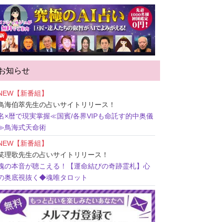
お知らせ
NEW【新番組】
鳥海伯萃先生
の占いサイトリリース！
名×暦で現実掌握≪国賓/各界VIPも命託す的中奥儀
≫鳥海式天命術
NEW【新番組】
笑理歌先生
の占いサイトリリース！
魂の本音が聴こえる！【運命結びの奇跡霊札】心
の奥底視抜く◆魂唯タロット