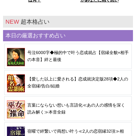
は何？
があなたに抱く想い
NEW
超本格占い
本日の厳選おすすめ占い
号泣6000字◆極的中で叶う恋成就占【宿縁全貌×相手
の本音】絆と最後
【愛した以上に愛される】恋成就決定版28項◆2人の
全宿縁/告白/結婚
言葉にならない想いも言語化≪あの人の感情を深く
読み解く≫本音全録
宿曜で絆繋いで両想い叶う≪2人の恋宿縁32項≫相