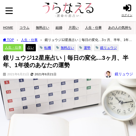
ログイン
HOME
コラム
無料占い
結婚
片思い
人生・仕事
あの人の気持ち
TOP
人生・仕事
鏡リュウジ12星座占い｜毎日の変化…3ヶ月、半年、1年後
のあなたの運勢
人生・仕事
占い
転機
無料占い
運勢
鏡リュウジ
鏡リュウジ12星座占い｜毎日の変化…3ヶ月、半
年、1年後のあなたの運勢
鏡リュウジ
2021年6月21日
2021年6月21日