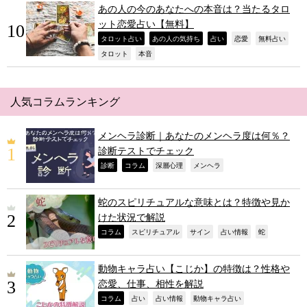
あの人の今のあなたへの本音は？当たるタロ
ット恋愛占い【無料】
,
,
,
,
,
タロット占い
あの人の気持ち
占い
恋愛
無料占い
,
,
タロット
本音
人気コラムランキング
メンヘラ診断｜あなたのメンヘラ度は何％？
診断テストでチェック
,
,
,
,
診断
コラム
深層心理
メンヘラ
蛇のスピリチュアルな意味とは？特徴や見か
けた状況で解説
,
,
,
,
,
コラム
スピリチュアル
サイン
占い情報
蛇
動物キャラ占い【こじか】の特徴は？性格や
恋愛、仕事、相性を解説
,
,
,
,
コラム
占い
占い情報
動物キャラ占い