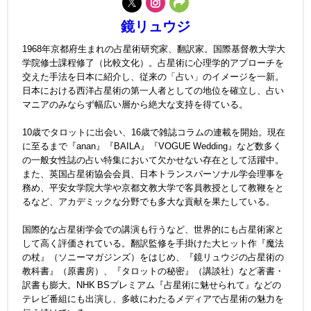
鏡リュウジ
1968年京都府生まれの占星術研究家、翻訳家。国際基督教大学大
学院修士課程修了（比較文化）。占星術に心理学的アプローチを
交えた手法を日本に紹介し、従来の「占い」のイメージを一新。
日本における西洋占星術の第一人者としての地位を確立し、占い
マニアのみならず幅広い層から絶大な支持を得ている。
10歳でタロットに出会い、16歳で雑誌コラムの連載を開始。現在
に至るまで『anan』『BAILA』『VOGUE Wedding』など数多く
の一般女性誌の占い特集において欠かせない存在として活躍中。
また、英国占星術協会会員、日本トランスパーソナル学会理事を
務め、平安女学院大学や京都文教大学で客員教授として教鞭をと
るなど、アカデミックな分野でも多大な貢献を果たしている。
国際的な占星術学会での講演も行うなど、世界的にも占星術家と
して高く評価されている。翻訳監修を手掛けた大ヒット作『魔法
の杖』（ソニーマガジンズ）をはじめ、『鏡リュウジの占星術の
教科書』（原書房）、『タロットの秘密』（講談社）など著書・
訳書も膨大。NHK BSプレミアム『占星術に魅せられて』などの
テレビ番組にも出演し、多岐にわたるメディアで占星術の魅力を