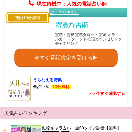
現在待機中：人気の電話占い師
星 アリア先生
初回10分無料
霊感・霊視 霊感タロット 霊聴 オラク
ルカード タロット 心理カウンセリング
チャネリング
今すぐ電話鑑定を受ける▶
うらなえる特典
全占い師
10分無料
＞＞今すぐ確認する
人気占いランキング
動物キャラ占い｜全60タイプ診断【無料】