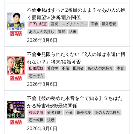
不倫◆私はずっと2番目のまま？≪あの人の抱
く愛願望≫決断/最終関係
日下由紀恵
霊視・スピリチュアル
不倫
婚外恋愛
あの人の気持ち
進展
結末
NEW
2026年8月6日
不倫◆見限られたくない『2人の縁は永遠に切
れない？』将来/結婚可否
山倭厭魏
算命学
不倫
配偶者
あの人の気持ち
本音
恋の行方
NEW
2026年8月6日
不倫【彼の秘めた本音を全て知る】立ちはだ
かる障害/転機/最終関係
桜宮史誠
姓名判断
不倫
婚外恋愛
あの人の気持ち
恋の転機
決断
NEW
2026年8月6日