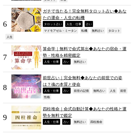
ガチで当たる！完全無料タロット占い◆あな
たの運命・人生の転機
,
,
,
タロット占い
人生・仕事
占い
,
,
,
,
マドモアゼル・ミータン
転機
無料占い
タロット
,
人生
算命学｜無料で命式算出◆あなたの宿命・運
勢・性格を精密鑑定
,
,
,
人生・仕事
占い
無料占い
前世占い｜完全無料◆あなたの前世での姿
は？魂の本質と使命
,
,
,
,
,
,
人生・仕事
占い
前世の記憶
無料占い
人生
前世
,
性格
四柱推命｜命式自動計算◆あなたの性格と運
勢を無料で鑑定
,
,
,
,
人生・仕事
占い
無料占い
四柱推命