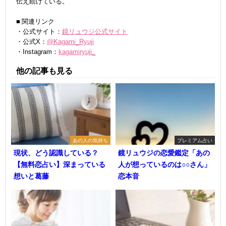
伝え続けている。
■ 関連リンク
・公式サイト：
鏡リュウジ公式サイト
・公式X：
@Kagami_Ryuji
・Instagram：
kagamiryuji_
他の記事も見る
あの人の気持ち
プレミアム占い
現状、どう認識している？
鏡リュウジの恋愛鑑定「あの
【無料恋占い】深まっている
人が想っているのは○○さん」
想いと葛藤
恋本音