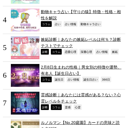
動物キャラ占い【守りの猿】特徴・性格・相
性を解説
,
,
,
,
コラム
占い
占い情報
動物キャラ占い
嫉妬診断｜あなたの嫉妬レベルは何％？診断
テストでチェック
,
,
,
,
,
,
診断
コラム
恋愛心理
深層心理
占い情報
嫉妬
2月8日生まれの性格｜男女別の特徴や運勢、
有名人【誕生日占い】
,
,
,
,
,
コラム
誕生日
占い情報
誕生日占い
366日
霊感診断｜あなたには霊感がある？ない？心
霊レベルをチェック
,
,
,
,
診断
コラム
霊感
心霊
ルノルマン【No.20庭園】カードの意味と読