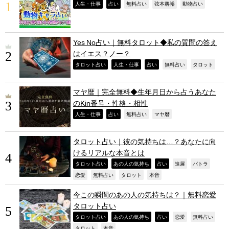
,
,
,
,
,
人生・仕事
占い
無料占い
弦本將裕
動物占い
Yes No占い｜無料タロット◆私の質問の答え
はイエス？ノー？
,
,
,
,
,
タロット占い
人生・仕事
占い
無料占い
タロット
マヤ暦｜完全無料◆生年月日から占うあなた
のKin番号・性格・相性
,
,
,
,
人生・仕事
占い
無料占い
マヤ暦
タロット占い｜彼の気持ちは…？あなたに向
けるリアルな本音とは
,
,
,
,
,
タロット占い
あの人の気持ち
占い
進展
パトラ
,
,
,
,
恋愛
無料占い
タロット
本音
今この瞬間のあの人の気持ちは？｜無料恋愛
タロット占い
,
,
,
,
,
タロット占い
あの人の気持ち
占い
恋愛
無料占い
,
,
タロット
本音