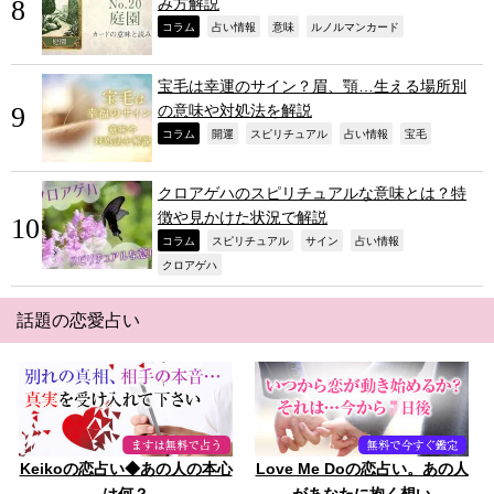
み方解説
,
,
,
,
コラム
占い情報
意味
ルノルマンカード
宝毛は幸運のサイン？眉、顎…生える場所別
の意味や対処法を解説
,
,
,
,
,
コラム
開運
スピリチュアル
占い情報
宝毛
クロアゲハのスピリチュアルな意味とは？特
徴や見かけた状況で解説
,
,
,
,
コラム
スピリチュアル
サイン
占い情報
,
クロアゲハ
話題の恋愛占い
Keikoの恋占い◆あの人の本心
Love Me Doの恋占い。あの人