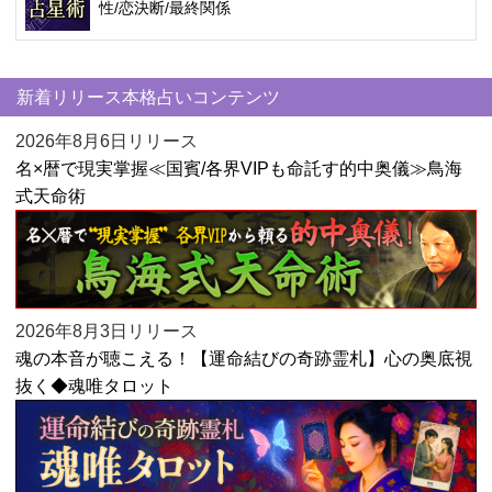
性/恋決断/最終関係
新着リリース本格占いコンテンツ
2026年8月6日リリース
名×暦で現実掌握≪国賓/各界VIPも命託す的中奥儀≫鳥海
式天命術
2026年8月3日リリース
魂の本音が聴こえる！【運命結びの奇跡霊札】心の奥底視
抜く◆魂唯タロット