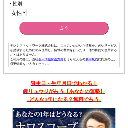
・性別
占う
テレシスネットワーク株式会社は、ご入力いただいた情報を、占いサービス
を提供するためにのみ使用し、情報の蓄積を行ったり、他の目的で使用する
ことはありません。
ご利用の際は、当社
個人情報保護方針
とうらなえるの
利用規約
に同意の上、
必要情報をご入力ください。
誕生日・生年月日でわかる！
鏡リュウジが占う【あなたの運勢】
↓どんな1年になる？無料で占う↓