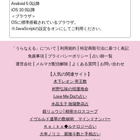
Android 5.0以降
iOS 10.0以降
＜ブラウザ＞
OSに標準搭載されているブラウザ。
※JavaScriptの設定をオンにしてご利用ください。
「うらなえる」について
利用規約
特定商取引法に基づく表記
免責事項
プライバシーポリシー
占い師一覧
運営会社
メルマガ配信解除
よくある質問
お問い合わせ
【人気の関連サイト】
木下レオン 帝王数
村野弘味の招運推命
Love Me Doの占い
水晶玉子 陰陽艶花占
鏡リュウジ│精密ホロスコープ
イヴルルド遙華の数秘術 マインドナンバー
Ｋｅｉｋｏ◆ルナロジー占い
大串ノリコ 紫微斗数と手相占い