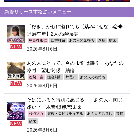
新着リリース本格占いメニュー
「好き」が心に溢れても【踏み出せない恋◆
進展有無】2人の絆/展開
中島多加仁
四柱推命
あの人の気持ち
進展
結末
NEW
2026年8月6日
あの人にとって、今の“1番”は誰？ あなたの
格付・望む関係・結論
友榮一喜
姓名判断
片思い
あの人の気持ち
NEW
2026年8月6日
そばにいると特別に感じる……あの人も同じ
想い？ 本音/思惑/恋未来
桜羽結万
霊視・スピリチュアル
あの人の気持ち
進展
結末
NEW
2026年8月6日