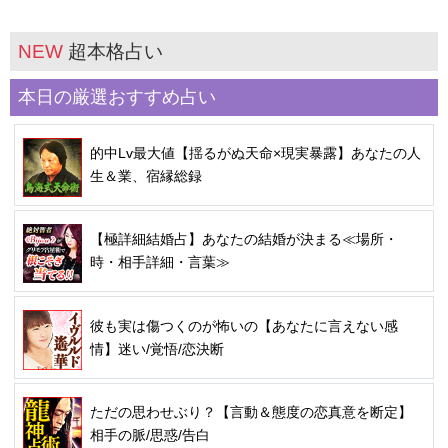
NEW
超本格占い
本日の厳選おすすめ占い
的中Lv最大値【揺るがぬ天命×現実暴露】あなたの人
生＆業、宿縁総録
【極詳細結婚占】あなたの結婚が決まる≪場所・
時・相手詳細・言葉≫
彼も実は傷つくのが怖いの【あなたに言えない感
情】迷い/覚悟/恋決断
ただの思わせぶり？【言動＆態度の恋真意を断定】
相手の脈/思惑/告白