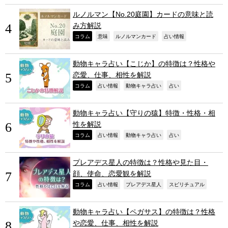
ルノルマン【No.20庭園】カードの意味と読
み方解説
,
,
,
,
コラム
意味
ルノルマンカード
占い情報
動物キャラ占い【こじか】の特徴は？性格や
恋愛、仕事、相性を解説
,
,
,
,
コラム
占い情報
動物キャラ占い
占い
動物キャラ占い【守りの猿】特徴・性格・相
性を解説
,
,
,
,
コラム
占い情報
動物キャラ占い
占い
プレアデス星人の特徴は？性格や見た目・
顔、使命、恋愛観を解説
,
,
,
,
コラム
占い情報
プレアデス星人
スピリチュアル
動物キャラ占い【ペガサス】の特徴は？性格
や恋愛、仕事、相性を解説