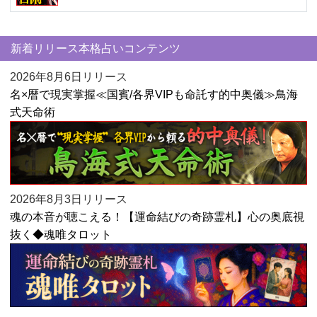
新着リリース本格占いコンテンツ
2026年8月6日リリース
名×暦で現実掌握≪国賓/各界VIPも命託す的中奥儀≫鳥海
式天命術
2026年8月3日リリース
魂の本音が聴こえる！【運命結びの奇跡霊札】心の奥底視
抜く◆魂唯タロット