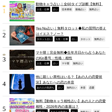
動物キャラ占い｜全60タイプ診断【無料】
,
,
,
,
,
人生・仕事
占い
弦本將裕
動物占い
無料占い
Yes No占い｜無料タロット◆私の質問の答え
はイエス？ノー？
,
,
,
,
,
タロット占い
人生・仕事
占い
タロット
無料占い
マヤ暦｜完全無料◆生年月日から占うあなた
のKin番号・性格・相性
,
,
,
,
人生・仕事
占い
マヤ暦
無料占い
他に親しい異性はいる？【あの人の恋愛状
況】あなたへの恋の本音
,
,
,
,
,
あの人の気持ち
占い
無料占い
本音
恋愛
無料【動物キャラ相性占い】あの人との恋愛
相性・2026年内の進展は？
,
,
,
,
,
相性占い
あの人の気持ち
占い
無料占い
進展