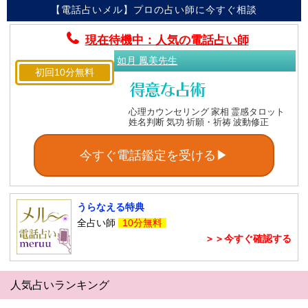
【電話占いメル】プロの占い師に今すぐ相談
現在待機中：人気の電話占い師
如月 鳳美先生
初回10分無料
心理カウンセリング 家相 霊感タロット
姓名判断 気功 祈願・祈祷 波動修正
今すぐ電話鑑定を受ける▶
うらなえる特典
全占い師
10分無料
＞＞今すぐ確認する
人気占いランキング