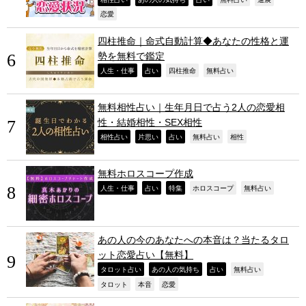
,
恋愛
四柱推命｜命式自動計算◆あなたの性格と運
勢を無料で鑑定
,
,
,
,
人生・仕事
占い
四柱推命
無料占い
無料相性占い｜生年月日で占う2人の恋愛相
性・結婚相性・SEX相性
,
,
,
,
,
相性占い
片思い
占い
無料占い
相性
無料ホロスコープ作成
,
,
,
,
,
人生・仕事
占い
特集
ホロスコープ
無料占い
あの人の今のあなたへの本音は？当たるタロ
ット恋愛占い【無料】
,
,
,
,
タロット占い
あの人の気持ち
占い
無料占い
,
,
,
タロット
本音
恋愛