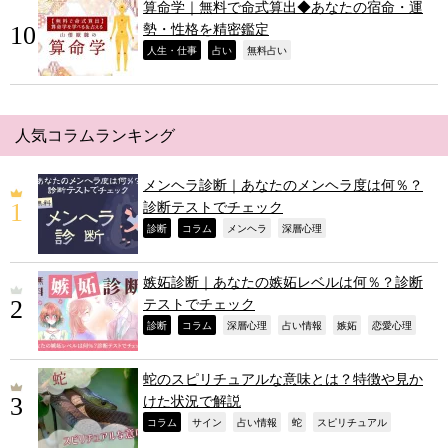
算命学｜無料で命式算出◆あなたの宿命・運
勢・性格を精密鑑定
,
,
,
人生・仕事
占い
無料占い
人気コラムランキング
メンヘラ診断｜あなたのメンヘラ度は何％？
診断テストでチェック
,
,
,
,
診断
コラム
メンヘラ
深層心理
嫉妬診断｜あなたの嫉妬レベルは何％？診断
テストでチェック
,
,
,
,
,
,
診断
コラム
深層心理
占い情報
嫉妬
恋愛心理
蛇のスピリチュアルな意味とは？特徴や見か
けた状況で解説
,
,
,
,
,
コラム
サイン
占い情報
蛇
スピリチュアル