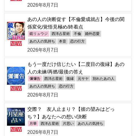
2026年8月7日
あの人の決断促す【不倫愛成就占】今後の関
係変化/覚悟見極め/終着点
鏡リュウジ
西洋占星術
不倫
婚外恋愛
あの人の気持ち
本音
恋の行方
NEW
2026年8月7日
もう一度だけ信じたい【二度目の復縁】あの
人の未練/再燃/最後の答え
彌彌告
西洋占星術
復縁
元サヤ
別れたあの人
あの人の気持ち
恋の行方
NEW
2026年8月7日
交際？ 友人止まり？【彼の望みはどっ
ち？】あなたへの想い/決断
月華
西洋占星術
片思い
あの人の気持ち
NEW
2026年8月7日