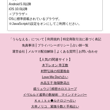
Android 5.0以降
iOS 10.0以降
＜ブラウザ＞
OSに標準搭載されているブラウザ。
※JavaScriptの設定をオンにしてご利用ください。
「うらなえる」について
利用規約
特定商取引法に基づく表記
免責事項
プライバシーポリシー
占い師一覧
運営会社
メルマガ配信解除
よくある質問
お問い合わせ
【人気の関連サイト】
木下レオン 帝王数
村野弘味の招運推命
Love Me Doの占い
水晶玉子 陰陽艶花占
鏡リュウジ│精密ホロスコープ
イヴルルド遙華の数秘術 マインドナンバー
Ｋｅｉｋｏ◆ルナロジー占い
大串ノリコ 紫微斗数と手相占い