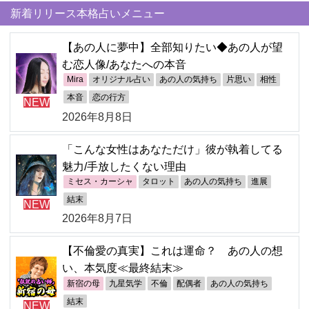
新着リリース本格占いメニュー
【あの人に夢中】全部知りたい◆あの人が望
む恋人像/あなたへの本音
Mira
オリジナル占い
あの人の気持ち
片思い
相性
本音
恋の行方
NEW
2026年8月8日
「こんな女性はあなただけ」彼が執着してる
魅力/手放したくない理由
ミセス・カーシャ
タロット
あの人の気持ち
進展
結末
NEW
2026年8月7日
【不倫愛の真実】これは運命？ あの人の想
い、本気度≪最終結末≫
新宿の母
九星気学
不倫
配偶者
あの人の気持ち
結末
NEW