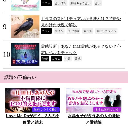
,
,
,
,
コラム
占い情報
動物キャラ占い
占い
カラスのスピリチュアルな意味とは？特徴や
見かけた状況で解説
,
,
,
,
,
コラム
サイン
占い情報
カラス
スピリチュアル
霊感診断｜あなたには霊感がある？ない？心
霊レベルをチェック
,
,
,
,
診断
コラム
心霊
霊感
話題の不倫占い
Love Me Doが占う、2人の不
水晶玉子が占うあの人の覚悟
倫愛と結末
と愛結論