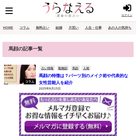
ログイン
HOME
コラム
無料占い
結婚
片思い
人生・仕事
あの人の気持ち
馬顔の記事一覧
占い情報
動物顔
馬顔
人相
馬顔の特徴は？パーツ別のメイク術や代表的な
コラム
女性芸能人を紹介
2025年8月15日