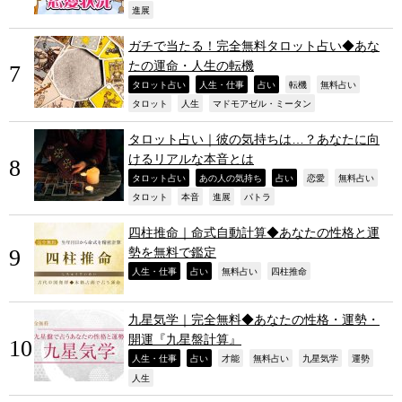
,
進展
ガチで当たる！完全無料タロット占い◆あな
たの運命・人生の転機
,
,
,
,
,
タロット占い
人生・仕事
占い
転機
無料占い
,
,
,
タロット
人生
マドモアゼル・ミータン
タロット占い｜彼の気持ちは…？あなたに向
けるリアルな本音とは
,
,
,
,
,
タロット占い
あの人の気持ち
占い
恋愛
無料占い
,
,
,
,
タロット
本音
進展
パトラ
四柱推命｜命式自動計算◆あなたの性格と運
勢を無料で鑑定
,
,
,
,
人生・仕事
占い
無料占い
四柱推命
九星気学｜完全無料◆あなたの性格・運勢・
開運『九星盤計算』
,
,
,
,
,
,
人生・仕事
占い
才能
無料占い
九星気学
運勢
,
人生