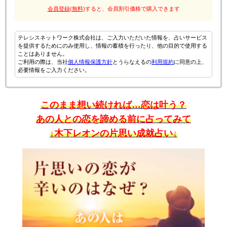
会員登録(無料)
すると、会員割引価格で購入できます
テレシスネットワーク株式会社は、ご入力いただいた情報を、占いサービス
を提供するためにのみ使用し、情報の蓄積を行ったり、他の目的で使用する
ことはありません。
ご利用の際は、当社
個人情報保護方針
とうらなえるの
利用規約
に同意の上、
必要情報をご入力ください。
このまま想い続ければ…恋は叶う？
あの人との恋を諦める前に占ってみて
↓木下レオンの片思い成就占い↓