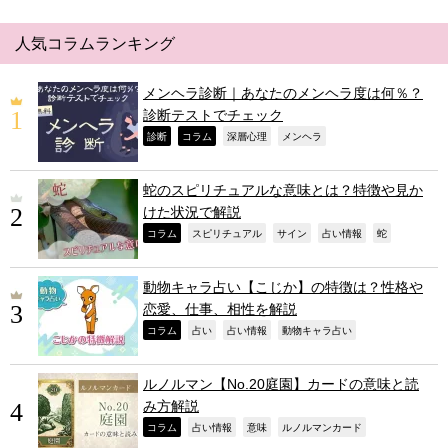
人気コラムランキング
メンヘラ診断｜あなたのメンヘラ度は何％？
診断テストでチェック
,
,
,
,
診断
コラム
深層心理
メンヘラ
蛇のスピリチュアルな意味とは？特徴や見か
けた状況で解説
,
,
,
,
,
コラム
スピリチュアル
サイン
占い情報
蛇
動物キャラ占い【こじか】の特徴は？性格や
恋愛、仕事、相性を解説
,
,
,
,
コラム
占い
占い情報
動物キャラ占い
ルノルマン【No.20庭園】カードの意味と読
み方解説
,
,
,
,
コラム
占い情報
意味
ルノルマンカード