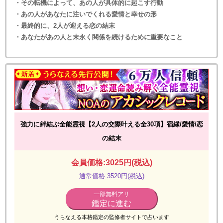
・その転機によって、あの人が具体的に起こす行動
・あの人があなたに注いでくれる愛情と幸せの形
・最終的に、2人が迎える恋の結末
・あなたがあの人と末永く関係を続けるために重要なこと
強力に絆結ぶ全能霊視【2人の交際叶える全30項】宿縁/愛情/恋
の結末
会員価格:3025円(税込)
通常価格:3520円(税込)
一部無料アリ
鑑定に進む
うらなえる本格鑑定の監修者サイトで占います