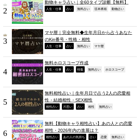
動物キャラ占い｜全60タイプ診断【無料】
,
,
,
,
,
人生・仕事
占い
無料占い
弦本將裕
動物占い
マヤ暦｜完全無料◆生年月日から占うあなた
のKin番号・性格・相性
,
,
,
,
人生・仕事
占い
無料占い
マヤ暦
無料ホロスコープ作成
,
,
,
,
,
人生・仕事
占い
特集
無料占い
ホロスコープ
無料相性占い｜生年月日で占う2人の恋愛相
性・結婚相性・SEX相性
,
,
,
,
,
相性占い
片思い
占い
相性
無料占い
無料【動物キャラ相性占い】あの人との恋愛
相性・2026年内の進展は？
,
,
,
,
,
相性占い
あの人の気持ち
占い
恋愛
無料占い