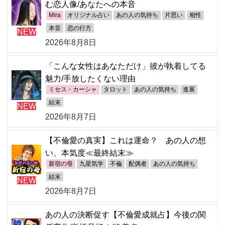
む恋人像/あなたへの本音
Mira
オリジナル占い
あの人の気持ち
片思い
相性
本音
恋の行方
NEW
2026年8月8日
「こんな女性はあなただけ」彼が執着してる
魅力/手放したくない理由
ミセス・カーシャ
タロット
あの人の気持ち
進展
結末
NEW
2026年8月7日
【不倫愛の真実】これは運命？ あの人の想
い、本気度≪最終結末≫
新宿の母
九星気学
不倫
配偶者
あの人の気持ち
結末
NEW
2026年8月7日
あの人の決断促す【不倫愛成就占】今後の関