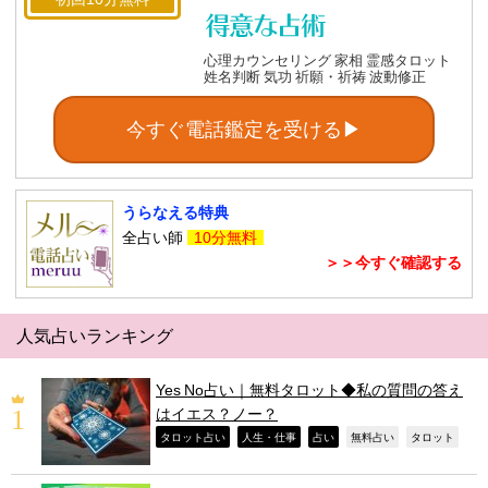
心理カウンセリング 家相 霊感タロット
姓名判断 気功 祈願・祈祷 波動修正
今すぐ電話鑑定を受ける▶
うらなえる特典
全占い師
10分無料
＞＞今すぐ確認する
人気占いランキング
Yes No占い｜無料タロット◆私の質問の答え
はイエス？ノー？
,
,
,
,
,
タロット占い
人生・仕事
占い
無料占い
タロット