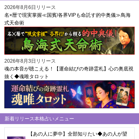
2026年8月6日リリース
名×暦で現実掌握≪国賓/各界VIPも命託す的中奥儀≫鳥海
式天命術
2026年8月3日リリース
魂の本音が聴こえる！【運命結びの奇跡霊札】心の奥底視
抜く◆魂唯タロット
新着リリース本格占いメニュー
【あの人に夢中】全部知りたい◆あの人が望