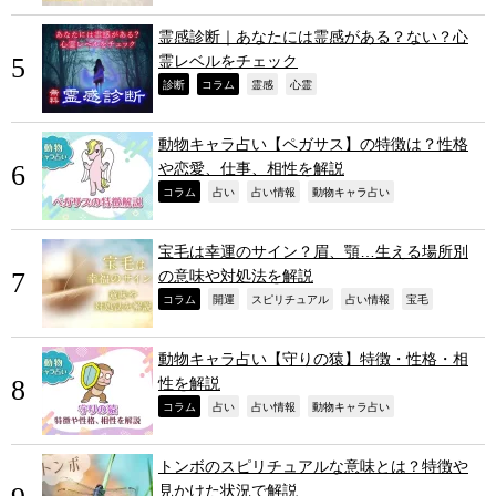
霊感診断｜あなたには霊感がある？ない？心
霊レベルをチェック
,
,
,
,
診断
コラム
霊感
心霊
動物キャラ占い【ペガサス】の特徴は？性格
や恋愛、仕事、相性を解説
,
,
,
,
コラム
占い
占い情報
動物キャラ占い
宝毛は幸運のサイン？眉、顎…生える場所別
の意味や対処法を解説
,
,
,
,
,
コラム
開運
スピリチュアル
占い情報
宝毛
動物キャラ占い【守りの猿】特徴・性格・相
性を解説
,
,
,
,
コラム
占い
占い情報
動物キャラ占い
トンボのスピリチュアルな意味とは？特徴や
見かけた状況で解説