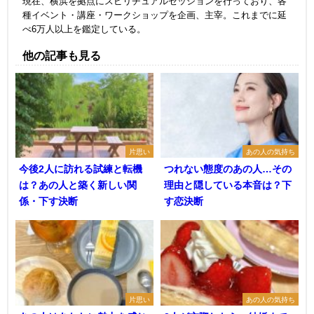
現在、横浜を拠点にスピリチュアルセッションを行っており、各
種イベント・講座・ワークショップを企画、主宰。これまでに延
べ6万人以上を鑑定している。
他の記事も見る
片思い
あの人の気持ち
今後2人に訪れる試練と転機
つれない態度のあの人…その
は？あの人と築く新しい関
理由と隠している本音は？下
係・下す決断
す恋決断
片思い
あの人の気持ち