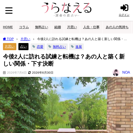
ログイン
HOME
コラム
無料占い
結婚
片思い
人生・仕事
あの人の気持ち
TOP
片思い
今後2人に訪れる試練と転機は？あの人と築く新しい関係・下
す決断
片思い
占い
恋愛
無料占い
進展
今後2人に訪れる試練と転機は？あの人と築く新
しい関係・下す決断
NOA
2026年7月4日
2026年6月30日