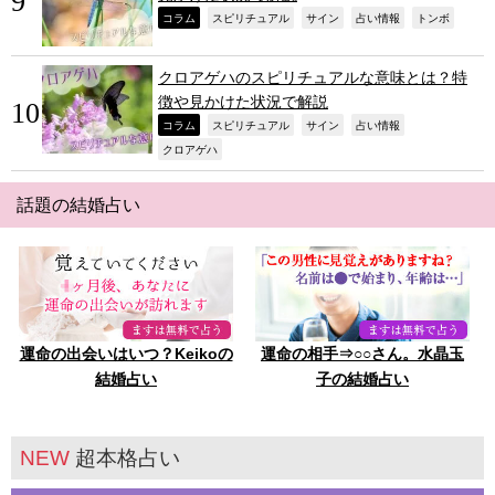
,
,
,
,
,
コラム
スピリチュアル
サイン
占い情報
トンボ
クロアゲハのスピリチュアルな意味とは？特
徴や見かけた状況で解説
,
,
,
,
コラム
スピリチュアル
サイン
占い情報
,
クロアゲハ
話題の結婚占い
運命の出会いはいつ？Keikoの
運命の相手⇒○○さん。水晶玉
結婚占い
子の結婚占い
NEW
超本格占い