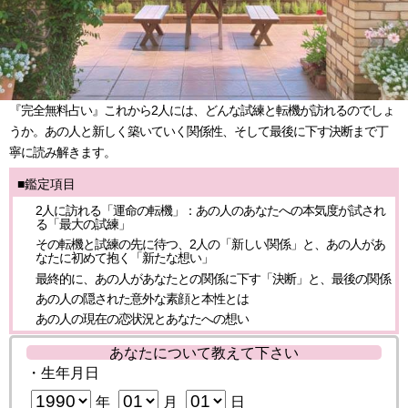
『完全無料占い』これから2人には、どんな試練と転機が訪れるのでしょ
うか。あの人と新しく築いていく関係性、そして最後に下す決断まで丁
寧に読み解きます。
■鑑定項目
2人に訪れる「運命の転機」：あの人のあなたへの本気度が試され
る「最大の試練」
その転機と試練の先に待つ、2人の「新しい関係」と、あの人があ
なたに初めて抱く「新たな想い」
最終的に、あの人があなたとの関係に下す「決断」と、最後の関係
あの人の隠された意外な素顔と本性とは
あの人の現在の恋状況とあなたへの想い
あなたについて教えて下さい
・生年月日
年
月
日