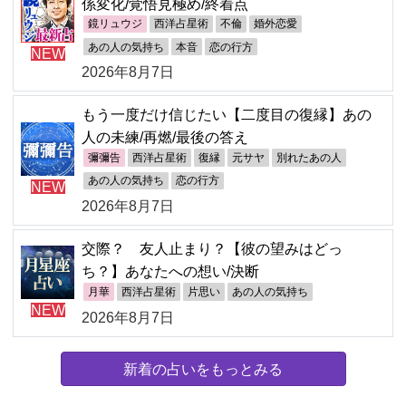
係変化/覚悟見極め/終着点
鏡リュウジ
西洋占星術
不倫
婚外恋愛
あの人の気持ち
本音
恋の行方
NEW
2026年8月7日
もう一度だけ信じたい【二度目の復縁】あの
人の未練/再燃/最後の答え
彌彌告
西洋占星術
復縁
元サヤ
別れたあの人
あの人の気持ち
恋の行方
NEW
2026年8月7日
交際？ 友人止まり？【彼の望みはどっ
ち？】あなたへの想い/決断
月華
西洋占星術
片思い
あの人の気持ち
NEW
2026年8月7日
新着の占いをもっとみる