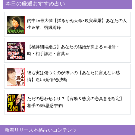
本日の厳選おすすめ占い
的中Lv最大値【揺るがぬ天命×現実暴露】あなたの人
生＆業、宿縁総録
【極詳細結婚占】あなたの結婚が決まる≪場所・
時・相手詳細・言葉≫
彼も実は傷つくのが怖いの【あなたに言えない感
情】迷い/覚悟/恋決断
ただの思わせぶり？【言動＆態度の恋真意を断定】
相手の脈/思惑/告白
新着リリース本格占いコンテンツ