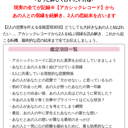
現実の全てが記録※【アカシックレコード】から
あの人との宿縁を紐解き、2人の恋結末を占います
【2人の交際を叶える全能霊視30項】どうしても大好きなあの人と結ばれ
たい…。アカシックレコードから2人を結ぶ宿縁を読み解き、これから起
こる転機、最終的な恋の結末まで全てお伝えしましょう。
鑑定項目一覧
・アカシックレコードに記された真実をお伝えしていきましょう
・あなたとあの人を強く結びつけている宿縁
・2人に共通している理想的な恋愛関係
・あの人があなたとの恋愛で「欠かせない」と思っているもの
・初めて出会った時、あの人が持ったあなたの第一印象
・あなたとの出会い後、あの人の人生はどのように変化した？
・今あの人を取り巻く仕事やプライベートはどんな状況？
・あの人があなたのことを考えてしまう瞬間
・最近、あの人の中に芽生えたあなたへの新たな想い
・あなたとあの人の想いが重なる最初のきっかけ
・あの人と一気に心の距離を縮めるために、最も効果的なこと