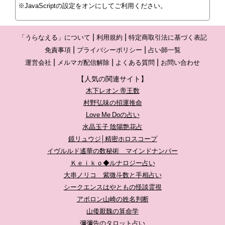
※JavaScriptの設定をオンにしてご利用ください。
「うらなえる」について
利用規約
特定商取引法に基づく表記
免責事項
プライバシーポリシー
占い師一覧
運営会社
メルマガ配信解除
よくある質問
お問い合わせ
【人気の関連サイト】
木下レオン 帝王数
村野弘味の招運推命
Love Me Doの占い
水晶玉子 陰陽艶花占
鏡リュウジ│精密ホロスコープ
イヴルルド遙華の数秘術 マインドナンバー
Ｋｅｉｋｏ◆ルナロジー占い
大串ノリコ 紫微斗数と手相占い
シークエンスはやともの怪談霊視
アポロン山崎の姓名判断
山倭厭魏の算命学
彌彌告のタロット占い