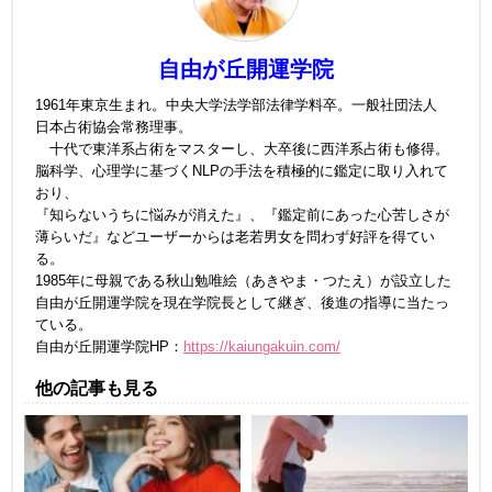
自由が丘開運学院
1961年東京生まれ。中央大学法学部法律学料卒。一般社団法人
日本占術協会常務理事。
十代で東洋系占術をマスターし、大卒後に西洋系占術も修得。
脳科学、心理学に基づくNLPの手法を積極的に鑑定に取り入れて
おり、
『知らないうちに悩みが消えた』、『鑑定前にあった心苦しさが
薄らいだ』などユーザーからは老若男女を問わず好評を得てい
る。
1985年に母親である秋山勉唯絵（あきやま・つたえ）が設立した
自由が丘開運学院を現在学院長として継ぎ、後進の指導に当たっ
ている。
自由が丘開運学院HP：
https://kaiungakuin.com/
他の記事も見る