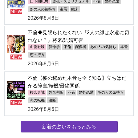
日下由紀恵
霊視・スピリチュアル
不倫
婚外恋愛
あの人の気持ち
進展
結末
NEW
2026年8月6日
不倫◆見限られたくない『2人の縁は永遠に切
れない？』将来/結婚可否
山倭厭魏
算命学
不倫
配偶者
あの人の気持ち
本音
恋の行方
NEW
2026年8月6日
不倫【彼の秘めた本音を全て知る】立ちはだ
かる障害/転機/最終関係
桜宮史誠
姓名判断
不倫
婚外恋愛
あの人の気持ち
恋の転機
決断
NEW
2026年8月6日
新着の占いをもっとみる