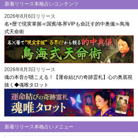
新着リリース本格占いコンテンツ
2026年8月6日リリース
名×暦で現実掌握≪国賓/各界VIPも命託す的中奥儀≫鳥海
式天命術
2026年8月3日リリース
魂の本音が聴こえる！【運命結びの奇跡霊札】心の奥底視
抜く◆魂唯タロット
新着リリース本格占いメニュー