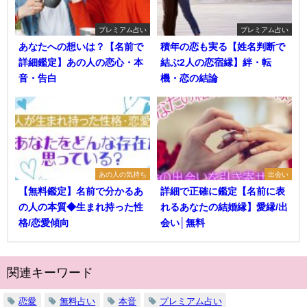
プレミアム占い
プレミアム占い
あなたへの想いは？【名前で
積年の恋も実る【姓名判断で
詳細鑑定】あの人の恋心・本
結ぶ2人の恋宿縁】絆・転
音・告白
機・恋の結論
あの人の気持ち
出会い
【無料鑑定】名前で分かるあ
詳細で正確に鑑定【名前に表
の人の本質◆生まれ持った性
れるあなたの結婚縁】愛縁/出
格/恋愛傾向
会い│無料
関連キーワード
恋愛
無料占い
本音
プレミアム占い