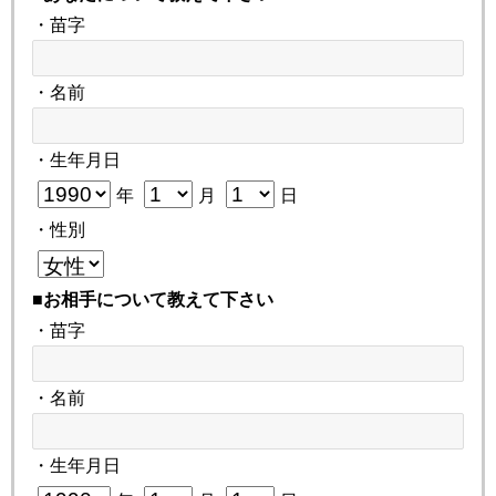
・苗字
・名前
・生年月日
年
月
日
・性別
■お相手について教えて下さい
・苗字
・名前
・生年月日