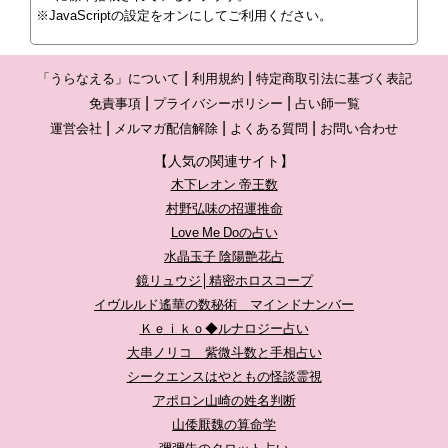
※JavaScriptの設定をオンにしてご利用ください。
「うらなえる」について
利用規約
特定商取引法に基づく表記
免責事項
プライバシーポリシー
占い師一覧
運営会社
メルマガ配信解除
よくある質問
お問い合わせ
【人気の関連サイト】
木下レオン 帝王数
村野弘味の招運推命
Love Me Doの占い
水晶玉子 陰陽艶花占
鏡リュウジ│精密ホロスコープ
イヴルルド遙華の数秘術 マインドナンバー
Ｋｅｉｋｏ◆ルナロジー占い
大串ノリコ 紫微斗数と手相占い
シークエンスはやともの怪談霊視
アポロン山崎の姓名判断
山倭厭魏の算命学