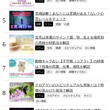
,
,
,
,
コラム
占い
占い情報
動物キャラ占い
霊感診断｜あなたには霊感がある？ない？心
霊レベルをチェック
,
,
,
,
診断
コラム
霊感
心霊
宝毛は幸運のサイン？眉、顎…生える場所別
の意味や対処法を解説
,
,
,
,
,
コラム
宝毛
開運
スピリチュアル
占い情報
動物キャラ占い【子守熊（コアラ）】の特徴
は？性格や恋愛、仕事、相性を解説
,
,
,
,
コラム
占い
占い情報
動物キャラ占い
クロアゲハのスピリチュアルな意味とは？特
徴や見かけた状況で解説
,
,
,
,
コラム
クロアゲハ
スピリチュアル
サイン
,
占い情報