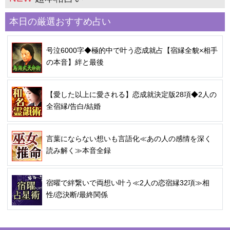
本日の厳選おすすめ占い
号泣6000字◆極的中で叶う恋成就占【宿縁全貌×相手
の本音】絆と最後
【愛した以上に愛される】恋成就決定版28項◆2人の
全宿縁/告白/結婚
言葉にならない想いも言語化≪あの人の感情を深く
読み解く≫本音全録
宿曜で絆繋いで両想い叶う≪2人の恋宿縁32項≫相
性/恋決断/最終関係