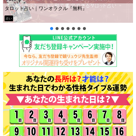
Yes No占い｜無料タロット◆私の質
』
ー？
タロット占い