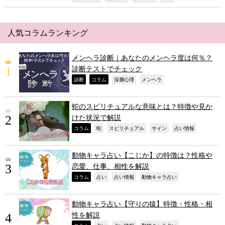
人気コラムランキング
メンヘラ診断｜あなたのメンヘラ度は何％？
診断テストでチェック
,
,
,
,
診断
コラム
深層心理
メンヘラ
蛇のスピリチュアルな意味とは？特徴や見か
けた状況で解説
,
,
,
,
,
コラム
蛇
スピリチュアル
サイン
占い情報
動物キャラ占い【こじか】の特徴は？性格や
恋愛、仕事、相性を解説
,
,
,
,
コラム
占い
占い情報
動物キャラ占い
動物キャラ占い【守りの猿】特徴・性格・相
性を解説