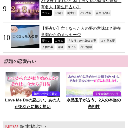
2月8日生まれの性格｜男女別の特徴や運勢、
有名人【誕生日占い】
,
,
,
,
,
コラム
366日
誕生日
占い情報
誕生日占い
【夢占い】亡くなった人の夢の意味は？潜在
意識からのメッセージ
,
,
,
,
夢占い
コラム
「な行」から始まる夢
よく見る夢
,
,
,
,
人物の夢
開運
サイン
占い情報
話題の恋愛占い
Love Me Doの恋占い。あの人
水晶玉子が占う、2人の本当の
があなたに抱く想い
恋相性
NEW
超本格占い