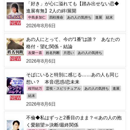
「好き」が心に溢れても【踏み出せない恋◆
進展有無】2人の絆/展開
中島多加仁
四柱推命
あの人の気持ち
進展
結末
NEW
2026年8月6日
あの人にとって、今の“1番”は誰？ あなたの
格付・望む関係・結論
友榮一喜
姓名判断
片思い
あの人の気持ち
NEW
2026年8月6日
そばにいると特別に感じる……あの人も同じ
想い？ 本音/思惑/恋未来
桜羽結万
霊視・スピリチュアル
あの人の気持ち
進展
結末
NEW
2026年8月6日
不倫◆私はずっと2番目のまま？≪あの人の抱
く愛願望≫決断/最終関係