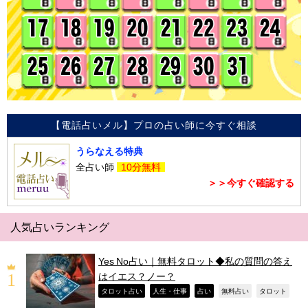
【電話占いメル】プロの占い師に今すぐ相談
うらなえる特典
全占い師
10分無料
＞＞今すぐ確認する
人気占いランキング
Yes No占い｜無料タロット◆私の質問の答え
はイエス？ノー？
,
,
,
,
,
タロット占い
人生・仕事
占い
無料占い
タロット