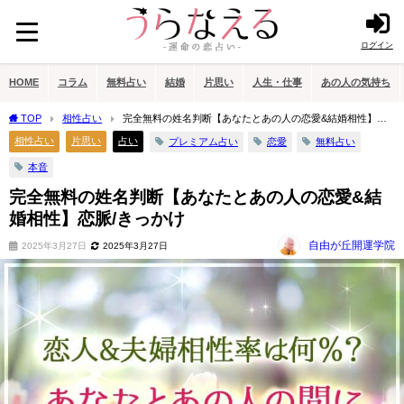
ログイン
HOME
コラム
無料占い
結婚
片思い
人生・仕事
あの人の気持ち
TOP
相性占い
完全無料の姓名判断【あなたとあの人の恋愛&結婚相性】恋
脈/きっかけ
相性占い
片思い
占い
プレミアム占い
恋愛
無料占い
本音
完全無料の姓名判断【あなたとあの人の恋愛&結
婚相性】恋脈/きっかけ
自由が丘開運学院
2025年3月27日
2025年3月27日