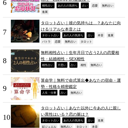
,
,
,
,
,
相性占い
あの人の気持ち
占い
恋愛
無料占い
,
進展
タロット占い｜彼の気持ちは…？あなたに向
けるリアルな本音とは
,
,
,
,
,
タロット占い
あの人の気持ち
占い
本音
進展
,
,
,
,
パトラ
恋愛
無料占い
タロット
無料相性占い｜生年月日で占う2人の恋愛相
性・結婚相性・SEX相性
,
,
,
,
,
相性占い
片思い
占い
相性
無料占い
算命学｜無料で命式算出◆あなたの宿命・運
勢・性格を精密鑑定
,
,
,
人生・仕事
占い
無料占い
タロット占い｜あなた以外に今あの人に親し
い異性はいる？恋の脈は？
,
,
,
,
タロット占い
あの人の気持ち
占い
進展
,
,
,
,
妃ジュエル
無料占い
タロット
本音