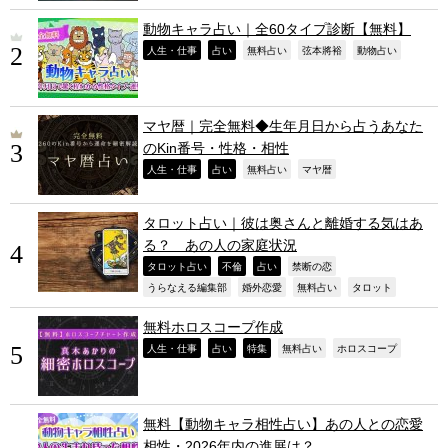
動物キャラ占い｜全60タイプ診断【無料】
,
,
,
,
,
人生・仕事
占い
無料占い
弦本將裕
動物占い
マヤ暦｜完全無料◆生年月日から占うあなた
のKin番号・性格・相性
,
,
,
,
人生・仕事
占い
無料占い
マヤ暦
タロット占い｜彼は奥さんと離婚する気はあ
る？ あの人の家庭状況
,
,
,
,
タロット占い
不倫
占い
禁断の恋
,
,
,
,
うらなえる編集部
婚外恋愛
無料占い
タロット
無料ホロスコープ作成
,
,
,
,
,
人生・仕事
占い
特集
無料占い
ホロスコープ
無料【動物キャラ相性占い】あの人との恋愛
相性・2026年内の進展は？