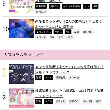
全相性・無料占い
,
,
,
,
,
姓名判断
相性占い
あの人の気持ち
占い
特集
,
無料占い
恋愛タロット占い｜2人の未来はどうなる？
あなたとあの人の恋運命
,
,
,
,
,
タロット占い
片思い
占い
恋愛
無料占い
,
,
,
タロット
進展
マリー・ルウ
人気コラムランキング
メンヘラ診断｜あなたのメンヘラ度は何％？
診断テストでチェック
,
,
,
,
診断
コラム
深層心理
メンヘラ
嫉妬診断｜あなたの嫉妬レベルは何％？診断
テストでチェック
,
,
,
,
,
,
診断
コラム
恋愛心理
深層心理
占い情報
嫉妬