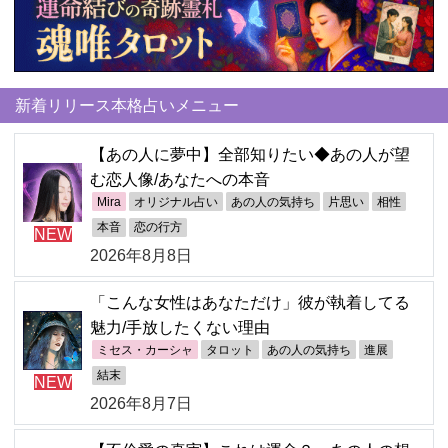
新着リリース本格占いメニュー
【あの人に夢中】全部知りたい◆あの人が望
む恋人像/あなたへの本音
Mira
オリジナル占い
あの人の気持ち
片思い
相性
本音
恋の行方
NEW
2026年8月8日
「こんな女性はあなただけ」彼が執着してる
魅力/手放したくない理由
ミセス・カーシャ
タロット
あの人の気持ち
進展
結末
NEW
2026年8月7日