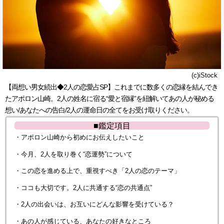
(c)iStock
【両想い男女続出◆2人の恋愛占SP】これまでに数多くの恋縁を結んでき
たアポロン山崎。2人の姓名に宿る“愛と宿縁”を紐解いてあの人が秘める
想い/あなたへの告白/2人の運命日の全てをお受け取りください。
■鑑定項目
・アポロン山崎から初めにお伝えしたいこと
・今月、2人を取り巻く“恋運勢”について
・この恋を進める上で、重視すべき「2人の恋のテーマ」
・ココも大切です。2人に共通する“恋の共通点”
・2人の出会いは、お互いにどんな影響を受けている？
・あの人が感じている、あなたの好きなところ