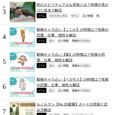
蛇のスピリチュアルな意味とは？特徴や見か
けた状況で解説
,
,
,
,
,
コラム
スピリチュアル
サイン
占い情報
蛇
動物キャラ占い【こじか】の特徴は？性格や
恋愛、仕事、相性を解説
,
,
,
,
コラム
占い
占い情報
動物キャラ占い
動物キャラ占い【猿】の特徴は？性格や恋
愛、仕事、相性を解説
,
,
,
,
コラム
占い
占い情報
動物キャラ占い
動物キャラ占い【ペガサス】の特徴は？性格
や恋愛、仕事、相性を解説
,
,
,
,
コラム
占い
占い情報
動物キャラ占い
ルノルマン【No.20庭園】カードの意味と読
み方解説