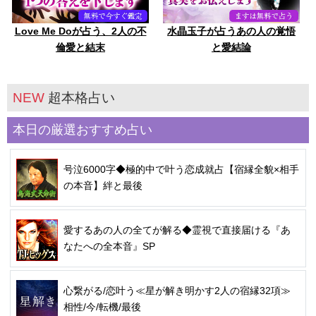
Love Me Doが占う、2人の不
水晶玉子が占うあの人の覚悟
倫愛と結末
と愛結論
NEW
超本格占い
本日の厳選おすすめ占い
号泣6000字◆極的中で叶う恋成就占【宿縁全貌×相手
の本音】絆と最後
愛するあの人の全てが解る◆霊視で直接届ける『あ
なたへの全本音』SP
心繋がる/恋叶う≪星が解き明かす2人の宿縁32項≫
相性/今/転機/最後