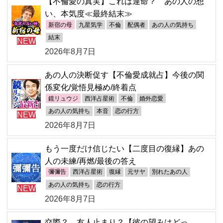
【不倫愛の真実】これは運命？ あの人の想
い、本気度≪最終結末≫
新宿の母
九星気学
不倫
配偶者
あの人の気持ち
結末
NEW
2026年8月7日
あの人の決断促す【不倫愛成就占】今後の関
係変化/覚悟見極め/終着点
鏡リュウジ
西洋占星術
不倫
婚外恋愛
あの人の気持ち
本音
恋の行方
NEW
2026年8月7日
もう一度だけ信じたい【二度目の復縁】あの
人の未練/再燃/最後の答え
彌彌告
西洋占星術
復縁
元サヤ
別れたあの人
あの人の気持ち
恋の行方
NEW
2026年8月7日
交際？ 友人止まり？【彼の望みはどっ