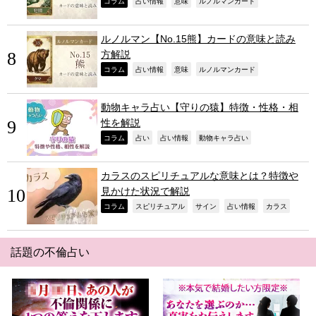
,
,
,
,
コラム
占い情報
意味
ルノルマンカード
ルノルマン【No.15熊】カードの意味と読み
方解説
,
,
,
,
コラム
占い情報
意味
ルノルマンカード
動物キャラ占い【守りの猿】特徴・性格・相
性を解説
,
,
,
,
コラム
占い
占い情報
動物キャラ占い
カラスのスピリチュアルな意味とは？特徴や
見かけた状況で解説
,
,
,
,
,
コラム
スピリチュアル
サイン
占い情報
カラス
話題の不倫占い