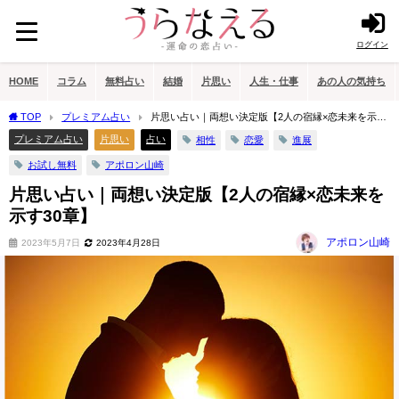
ログイン
HOME
コラム
無料占い
結婚
片思い
人生・仕事
あの人の気持ち
TOP
プレミアム占い
片思い占い｜両想い決定版【2人の宿縁×恋未来を示す
30章】
プレミアム占い
片思い
占い
相性
恋愛
進展
お試し無料
アポロン山崎
片思い占い｜両想い決定版【2人の宿縁×恋未来を
示す30章】
アポロン山崎
2023年5月7日
2023年4月28日