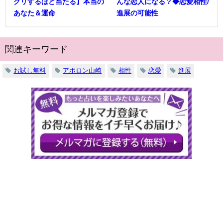
クリするほど当たる】本当の
んな恋人になる？◆恋愛相性/
あなた＆運命
進展の可能性
関連キーワード
お試し無料
アポロン山崎
相性
恋愛
進展