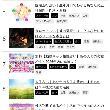
陰陽五行占い｜生年月日でわかるあなたの五
行属性・性格・運勢
,
,
,
,
,
人生・仕事
占い
仕事
無料占い
人生
,
,
プレミアム占い
村野弘味
タロット占い｜彼の気持ちは…？あなたに向
けるリアルな本音とは
,
,
,
,
,
タロット占い
あの人の気持ち
占い
恋愛
無料占い
,
,
,
,
タロット
本音
進展
パトラ
無料【動物キャラ相性占い】あの人との恋愛
相性・2026年内の進展は？
,
,
,
,
,
相性占い
あの人の気持ち
占い
恋愛
無料占い
,
進展
人生占い｜あなたの人生を豊かにするもの
は？今後の飛躍と活躍
,
,
,
,
,
人生・仕事
占い
金運
無料占い
貯蓄
姓名判断で見る相性｜名前で占うあの人との