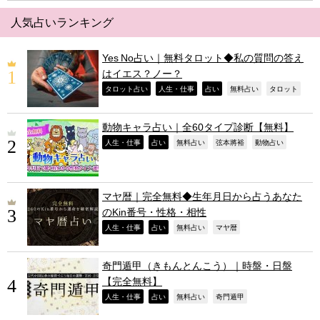
人気占いランキング
Yes No占い｜無料タロット◆私の質問の答え
はイエス？ノー？
,
,
,
,
,
タロット占い
人生・仕事
占い
無料占い
タロット
動物キャラ占い｜全60タイプ診断【無料】
,
,
,
,
,
人生・仕事
占い
無料占い
弦本將裕
動物占い
マヤ暦｜完全無料◆生年月日から占うあなた
のKin番号・性格・相性
,
,
,
,
人生・仕事
占い
無料占い
マヤ暦
奇門遁甲（きもんとんこう）｜時盤・日盤
【完全無料】
,
,
,
,
人生・仕事
占い
無料占い
奇門遁甲