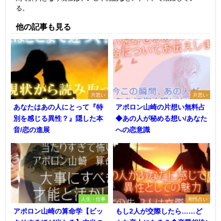
る。
他の記事も見る
片思い
片思い
あなたはあの人にとって『特
アポロン山崎の片想い無料占
別を感じる異性？』隠した本
◆あの人が秘める想い/あなた
音/恋の進展
への恋意識
人生・仕事
相性占い
アポロン山崎の算命学【ビッ
もし2人が交際したら……ど