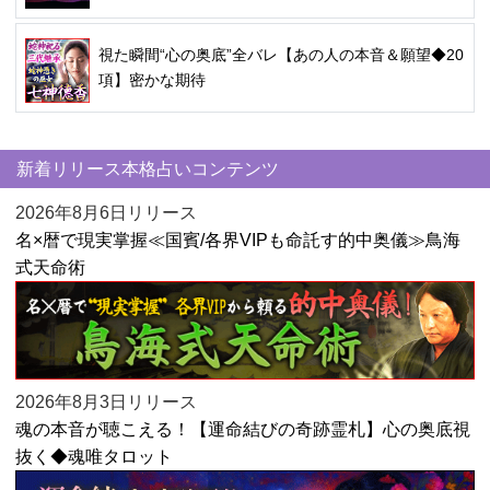
視た瞬間“心の奥底”全バレ【あの人の本音＆願望◆20
項】密かな期待
新着リリース本格占いコンテンツ
2026年8月6日リリース
名×暦で現実掌握≪国賓/各界VIPも命託す的中奥儀≫鳥海
式天命術
2026年8月3日リリース
魂の本音が聴こえる！【運命結びの奇跡霊札】心の奥底視
抜く◆魂唯タロット