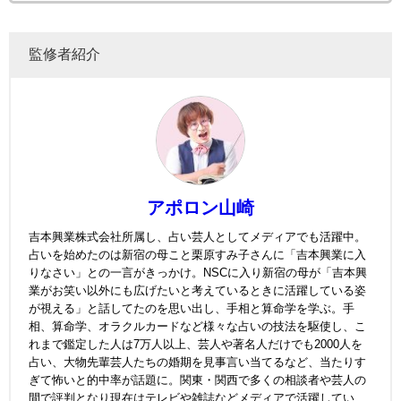
監修者紹介
アポロン山崎
吉本興業株式会社所属し、占い芸人としてメディアでも活躍中。
占いを始めたのは新宿の母こと栗原すみ子さんに「吉本興業に入
りなさい」との一言がきっかけ。NSCに入り新宿の母が「吉本興
業がお笑い以外にも広げたいと考えているときに活躍している姿
が視える」と話してたのを思い出し、手相と算命学を学ぶ。手
相、算命学、オラクルカードなど様々な占いの技法を駆使し、こ
れまで鑑定した人は7万人以上、芸人や著名人だけでも2000人を
占い、大物先輩芸人たちの婚期を見事言い当てるなど、当たりす
ぎて怖いと的中率が話題に。関東・関西で多くの相談者や芸人の
間で評判となり現在はテレビや雑誌などメディアで活躍してい