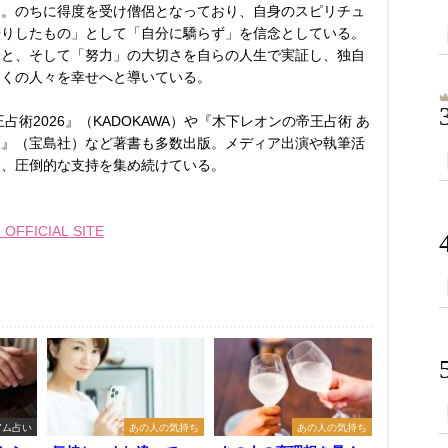
る。のちに得度を受け僧侶となっており、自身のスピリチュ
借りしたもの」として「自分に驕らず」を信念としている。
こと、そして「努力」の大切さを自らの人生で実証し、独自
多くの人々を幸せへと導いている。
占術2026』（KADOKAWA）や『木下レオンの帝王占術 あ
る』（宝島社）など著書も多数出版。メディア出演や執筆活
し、圧倒的な支持を集め続けている。
FFICIAL SITE
アム占い
あの人の気持ち
あの人の気持ち