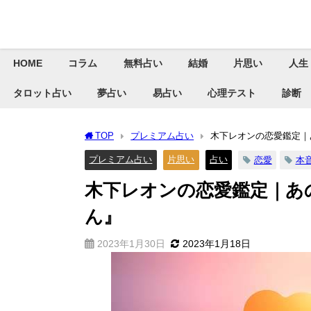
HOME
コラム
無料占い
結婚
片思い
人生
タロット占い
夢占い
易占い
心理テスト
診断
TOP
プレミアム占い
木下レオンの恋愛鑑定｜
プレミアム占い
片思い
占い
恋愛
本
木下レオンの恋愛鑑定｜あ
ん』
2023年1月30日
2023年1月18日