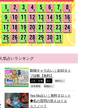
人気占いランキング
動物キャラ占い｜全60タイ
プ診断【無料】
,
,
,
人生・仕事
占い
無料占い
,
,
弦本將裕
動物占い
Yes No占い｜無料タロット
◆私の質問の答えはイエ
ス？ノー？