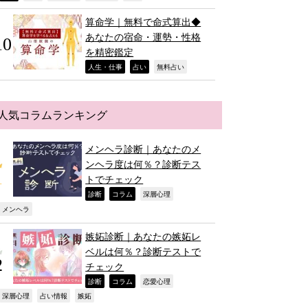
算命学｜無料で命式算出◆
あなたの宿命・運勢・性格
を精密鑑定
,
,
,
人生・仕事
占い
無料占い
人気コラムランキング
メンヘラ診断｜あなたのメ
ンヘラ度は何％？診断テス
トでチェック
,
,
,
診断
コラム
深層心理
,
メンヘラ
嫉妬診断｜あなたの嫉妬レ
ベルは何％？診断テストで
チェック
,
,
,
診断
コラム
恋愛心理
,
,
,
深層心理
占い情報
嫉妬