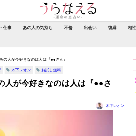
・仕事
あの人の気持ち
不倫
出会い
復縁
相
あの人が今好きなのは人は『●●さん』
音
木下レオン
お試し無料
の人が今好きなのは人は『●●さ
木下レオン