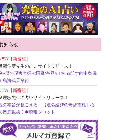
お知らせ
NEW【新番組】
鳥海伯萃先生
の占いサイトリリース！
名×暦で現実掌握≪国賓/各界VIPも命託す的中奥儀
≫鳥海式天命術
NEW【新番組】
笑理歌先生
の占いサイトリリース！
魂の本音が聴こえる！【運命結びの奇跡霊札】心
の奥底視抜く◆魂唯タロット