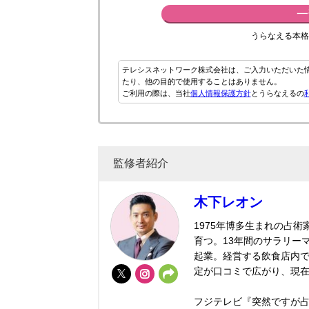
一
うらなえる本格
テレシスネットワーク株式会社は、ご入力いただいた
たり、他の目的で使用することはありません。
ご利用の際は、当社
個人情報保護方針
とうらなえるの
監修者紹介
木下レオン
1975年博多生まれの占
育つ。13年間のサラリー
起業。経営する飲食店内で
定が口コミで広がり、現
フジテレビ『突然ですが