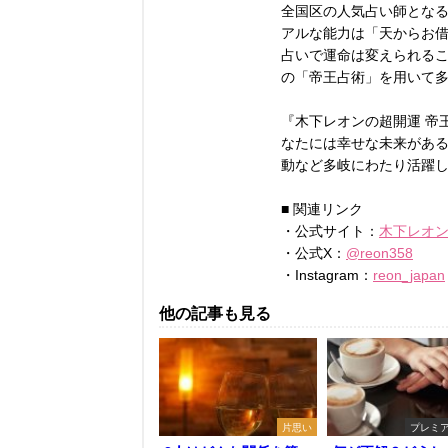
全国区の人気占い師とな
アルな能力は「天からお
占いで運命は変えられる
の「帝王占術」を用いて
『木下レオンの超開運 帝王
なたには幸せな未来があ
動など多岐にわたり活躍
■ 関連リンク
・公式サイト：
木下レオン O
・公式X：
@reon358
・Instagram：
reon_japan
他の記事も見る
片思い
プレミ