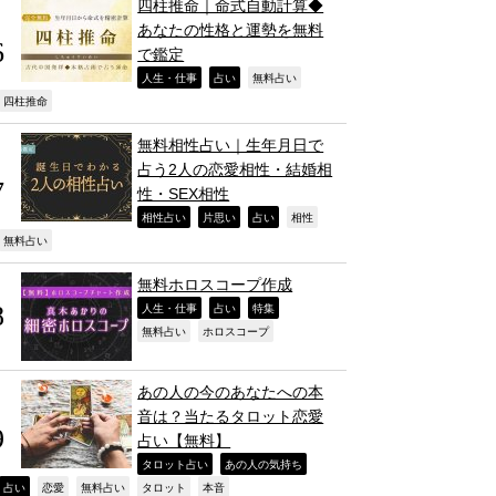
四柱推命｜命式自動計算◆
あなたの性格と運勢を無料
で鑑定
,
,
,
人生・仕事
占い
無料占い
,
四柱推命
無料相性占い｜生年月日で
占う2人の恋愛相性・結婚相
性・SEX相性
,
,
,
,
相性占い
片思い
占い
相性
,
無料占い
無料ホロスコープ作成
,
,
,
人生・仕事
占い
特集
,
,
無料占い
ホロスコープ
あの人の今のあなたへの本
音は？当たるタロット恋愛
占い【無料】
,
,
タロット占い
あの人の気持ち
,
,
,
,
,
占い
恋愛
無料占い
タロット
本音