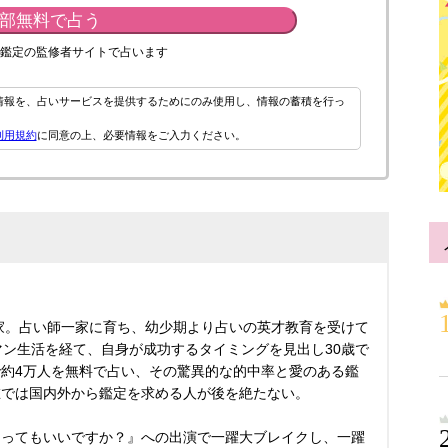
部無料で占う
鑑定の監修者サイトで占います
情報を、占いサービスを提供するためにのみ使用し、情報の蓄積を行っ
利用規約
に同意の上、必要情報をご入力ください。
術家。占い師一家に育ち、幼少期より占いの英才教育を受けて
マン生活を経て、自身が成功するタイミングを見出し30歳で
約4万人を無料で占い、その驚異的な的中率と愛のある鑑
在では国内外から鑑定を求める人が後を絶たない。
占ってもいいですか？』への出演で一躍大ブレイクし、一躍