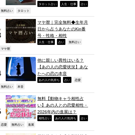
,
,
,
タロット占い
人生・仕事
占い
,
,
無料占い
タロット
マヤ暦｜完全無料◆生年月
日から占うあなたのKin番
号・性格・相性
,
,
,
人生・仕事
占い
無料占い
,
マヤ暦
他に親しい異性はいる？
【あの人の恋愛状況】あな
たへの恋の本音
,
,
,
あの人の気持ち
占い
恋愛
,
,
無料占い
本音
無料【動物キャラ相性占
い】あの人との恋愛相性・
2026年内の進展は？
,
,
,
相性占い
あの人の気持ち
占い
,
,
,
恋愛
無料占い
進展