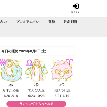
ログイン
性占い
プレミアム占い
運勢
姓名判断
今日の運勢 2026年8月8日(土)
1位
2位
3位
みずがめ座
てんびん座
おひつじ座
1/20-2/18
9/23-10/23
3/21-4/19
ランキングをもっとみる