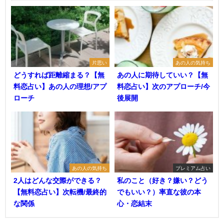
片思い
あの人の気持ち
どうすれば距離縮まる？【無
あの人に期待していい？【無
料恋占い】あの人の理想/アプ
料恋占い】次のアプローチ/今
ローチ
後展開
あの人の気持ち
プレミアム占い
2人はどんな交際ができる？
私のこと（好き？嫌い？どう
【無料恋占い】次転機/最終的
でもいい？）率直な彼の本
な関係
心・恋結末