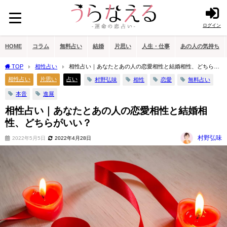
ログイン
HOME
コラム
無料占い
結婚
片思い
人生・仕事
あの人の気持ち
TOP
相性占い
相性占い｜あなたとあの人の恋愛相性と結婚相性、どちらが
いい？
相性占い
片思い
占い
村野弘味
相性
恋愛
無料占い
本音
進展
相性占い｜あなたとあの人の恋愛相性と結婚相
性、どちらがいい？
村野弘味
2022年5月5日
2022年4月28日