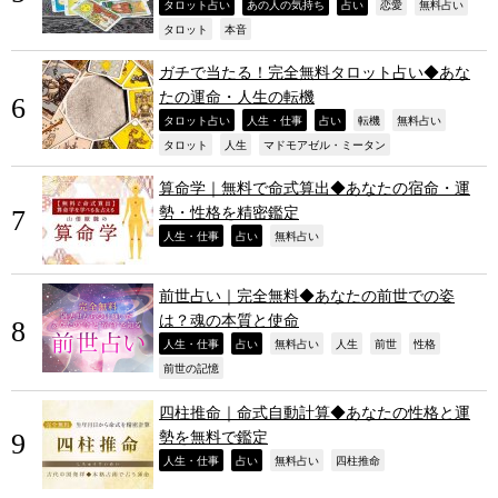
,
,
,
,
,
タロット占い
あの人の気持ち
占い
恋愛
無料占い
,
,
タロット
本音
ガチで当たる！完全無料タロット占い◆あな
たの運命・人生の転機
,
,
,
,
,
タロット占い
人生・仕事
占い
転機
無料占い
,
,
,
タロット
人生
マドモアゼル・ミータン
算命学｜無料で命式算出◆あなたの宿命・運
勢・性格を精密鑑定
,
,
,
人生・仕事
占い
無料占い
前世占い｜完全無料◆あなたの前世での姿
は？魂の本質と使命
,
,
,
,
,
,
人生・仕事
占い
無料占い
人生
前世
性格
,
前世の記憶
四柱推命｜命式自動計算◆あなたの性格と運
勢を無料で鑑定
,
,
,
,
人生・仕事
占い
無料占い
四柱推命