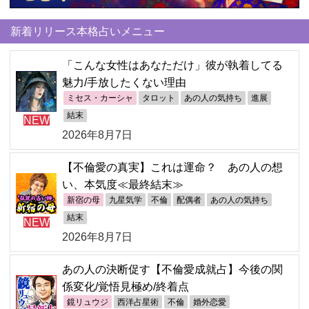
新着リリース本格占いメニュー
「こんな女性はあなただけ」彼が執着してる
魅力/手放したくない理由
ミセス・カーシャ
タロット
あの人の気持ち
進展
結末
NEW
2026年8月7日
【不倫愛の真実】これは運命？ あの人の想
い、本気度≪最終結末≫
新宿の母
九星気学
不倫
配偶者
あの人の気持ち
結末
NEW
2026年8月7日
あの人の決断促す【不倫愛成就占】今後の関
係変化/覚悟見極め/終着点
鏡リュウジ
西洋占星術
不倫
婚外恋愛