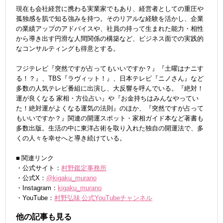
現在も会社経営に携わる実業家でもあり、経営者としての重圧や
孤独感を肌で知る強みを持つ。そのリアルな経験を活かし、企業
の業績アップのアドバイスや、社員の持って生まれた能力・相性
から導き出す円滑な人間関係の構築など、ビジネス面での実践的
なコンサルティングも得意とする。
フジテレビ『突然ですが占ってもいいですか？』『土曜はナニす
る！？』、TBS『ラヴィット！』、日本テレビ『ニノさん』など
多数の人気テレビ番組に出演し、大反響を呼んでいる。『絶対！
運が良くなる 家相・方位占い』や『お金持ちはみんなやってい
た！絶対運がよくなる運気の法則』のほか、『突然ですが占って
もいいですか？』関連の開運スポット・家相ガイド本など著書も
多数出版。生活の中に東洋占術を取り入れた独自の開運法で、多
くの人々を幸せへと導き続けている。
■ 関連リンク
・公式サイト：
村野鑑定事務所
・公式X：
@kigaku_murano
・Instagram：
kigaku_murano
・YouTube：
村野弘味 公式YouTubeチャンネル
他の記事も見る