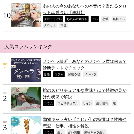
あの人の今のあなたへの本音は？当たるタロ
ット恋愛占い【無料】
,
,
,
,
,
タロット占い
あの人の気持ち
占い
恋愛
無料占い
,
,
タロット
本音
人気コラムランキング
メンヘラ診断｜あなたのメンヘラ度は何％？
診断テストでチェック
,
,
,
,
診断
コラム
深層心理
メンヘラ
蛇のスピリチュアルな意味とは？特徴や見か
けた状況で解説
,
,
,
,
,
コラム
スピリチュアル
サイン
占い情報
蛇
動物キャラ占い【こじか】の特徴は？性格や
恋愛、仕事、相性を解説
,
,
,
,
コラム
占い
占い情報
動物キャラ占い