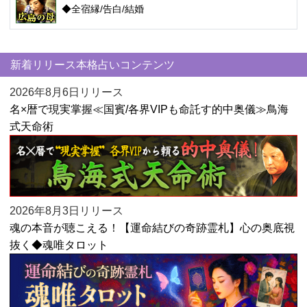
◆全宿縁/告白/結婚
新着リリース本格占いコンテンツ
2026年8月6日リリース
名×暦で現実掌握≪国賓/各界VIPも命託す的中奥儀≫鳥海
式天命術
2026年8月3日リリース
魂の本音が聴こえる！【運命結びの奇跡霊札】心の奥底視
抜く◆魂唯タロット