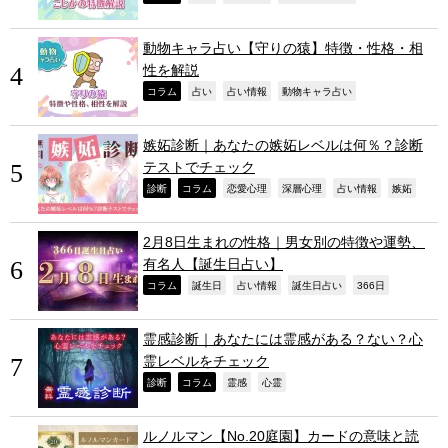
動物キャラ占い【守りの猿】特徴・性格・相
性を解説
,
,
,
,
コラム
占い
占い情報
動物キャラ占い
嫉妬診断｜あなたの嫉妬レベルは何％？診断
テストでチェック
,
,
,
,
,
,
診断
コラム
恋愛心理
深層心理
占い情報
嫉妬
2月8日生まれの性格｜男女別の特徴や運勢、
有名人【誕生日占い】
,
,
,
,
,
コラム
誕生日
占い情報
誕生日占い
366日
霊感診断｜あなたには霊感がある？ない？心
霊レベルをチェック
,
,
,
,
診断
コラム
霊感
心霊
ルノルマン【No.20庭園】カードの意味と読