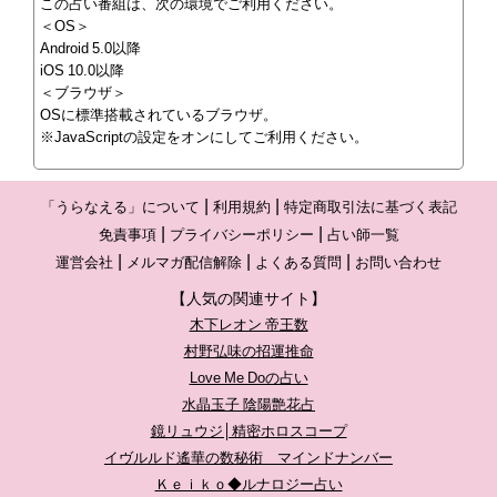
この占い番組は、次の環境でご利用ください。
＜OS＞
Android 5.0以降
iOS 10.0以降
＜ブラウザ＞
OSに標準搭載されているブラウザ。
※JavaScriptの設定をオンにしてご利用ください。
「うらなえる」について
利用規約
特定商取引法に基づく表記
免責事項
プライバシーポリシー
占い師一覧
運営会社
メルマガ配信解除
よくある質問
お問い合わせ
【人気の関連サイト】
木下レオン 帝王数
村野弘味の招運推命
Love Me Doの占い
水晶玉子 陰陽艶花占
鏡リュウジ│精密ホロスコープ
イヴルルド遙華の数秘術 マインドナンバー
Ｋｅｉｋｏ◆ルナロジー占い