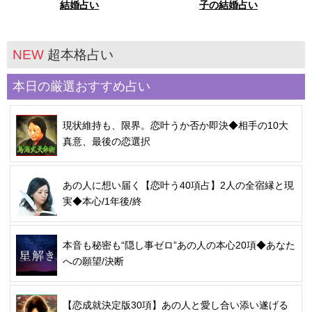
結婚占い
子の結婚占い
NEW
超本格占い
本日の厳選おすすめ占い
現状維持も、限界。恋叶うか否か即決◆相手の10大
真意、最後の恋選択
あの人に想い届く【恋叶う40項占】2人の全宿縁と現
実◆本心/1年後/終
本音も秘密も“隠し事ゼロ”あの人の本心20項◆あなた
への願望/決断
【恋成就決定版30項】あの人と愛し合い添い遂げる