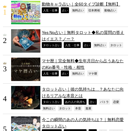
動物キャラ占い｜全60タイプ診断【無料】
,
,
,
,
,
人生・仕事
占い
無料占い
弦本將裕
動物占い
Yes No占い｜無料タロット◆私の質問の答え
はイエス？ノー？
,
,
,
,
,
タロット占い
人生・仕事
占い
無料占い
タロット
マヤ暦｜完全無料◆生年月日から占うあなた
のKin番号・性格・相性
,
,
,
,
人生・仕事
占い
無料占い
マヤ暦
タロット占い｜彼の気持ちは…？あなたに向
けるリアルな本音とは
,
,
,
,
,
タロット占い
あの人の気持ち
占い
パトラ
恋愛
,
,
,
,
無料占い
タロット
本音
進展
今この瞬間のあの人の気持ちは？｜無料恋愛
タロット占い