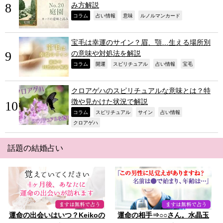
み方解説
,
,
,
,
コラム
占い情報
意味
ルノルマンカード
宝毛は幸運のサイン？眉、顎…生える場所別
の意味や対処法を解説
,
,
,
,
,
コラム
開運
スピリチュアル
占い情報
宝毛
クロアゲハのスピリチュアルな意味とは？特
徴や見かけた状況で解説
,
,
,
,
コラム
スピリチュアル
サイン
占い情報
,
クロアゲハ
話題の結婚占い
運命の出会いはいつ？Keikoの
運命の相手⇒○○さん。水晶玉