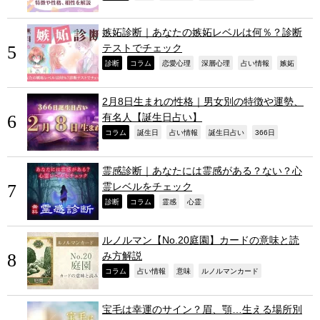
嫉妬診断｜あなたの嫉妬レベルは何％？診断
テストでチェック
,
,
,
,
,
,
診断
コラム
恋愛心理
深層心理
占い情報
嫉妬
2月8日生まれの性格｜男女別の特徴や運勢、
有名人【誕生日占い】
,
,
,
,
,
コラム
誕生日
占い情報
誕生日占い
366日
霊感診断｜あなたには霊感がある？ない？心
霊レベルをチェック
,
,
,
,
診断
コラム
霊感
心霊
ルノルマン【No.20庭園】カードの意味と読
み方解説
,
,
,
,
コラム
占い情報
意味
ルノルマンカード
宝毛は幸運のサイン？眉、顎…生える場所別