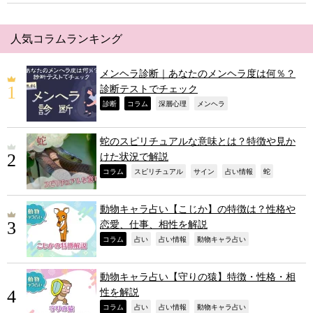
人気コラムランキング
メンヘラ診断｜あなたのメンヘラ度は何％？
診断テストでチェック
,
,
,
,
診断
コラム
深層心理
メンヘラ
蛇のスピリチュアルな意味とは？特徴や見か
けた状況で解説
,
,
,
,
,
コラム
スピリチュアル
サイン
占い情報
蛇
動物キャラ占い【こじか】の特徴は？性格や
恋愛、仕事、相性を解説
,
,
,
,
コラム
占い
占い情報
動物キャラ占い
動物キャラ占い【守りの猿】特徴・性格・相
性を解説
,
,
,
,
コラム
占い
占い情報
動物キャラ占い