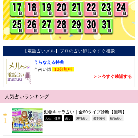
【電話占いメル】プロの占い師に今すぐ相談
うらなえる特典
全占い師
10分無料
＞＞今すぐ確認する
人気占いランキング
動物キャラ占い｜全60タイプ診断【無料】
,
,
,
,
,
人生・仕事
占い
無料占い
弦本將裕
動物占い