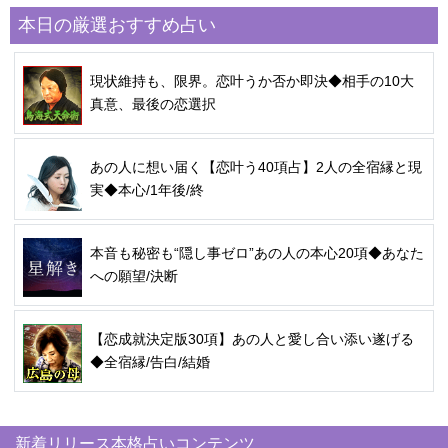
本日の厳選おすすめ占い
現状維持も、限界。恋叶うか否か即決◆相手の10大
真意、最後の恋選択
あの人に想い届く【恋叶う40項占】2人の全宿縁と現
実◆本心/1年後/終
本音も秘密も“隠し事ゼロ”あの人の本心20項◆あなた
への願望/決断
【恋成就決定版30項】あの人と愛し合い添い遂げる
◆全宿縁/告白/結婚
新着リリース本格占いコンテンツ