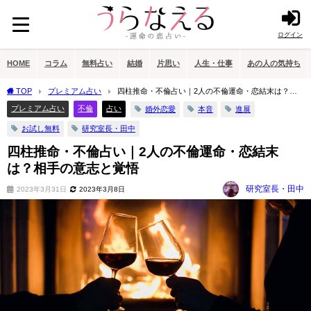
ログイン
HOME
コラム
無料占い
結婚
片思い
人生・仕事
あの人の気持ち
TOP
プレミアム占い
四柱推命・不倫占い｜2人の不倫運命・恋結末は？相
手の意志と覚悟
プレミアム占い
不倫
占い
婚外恋愛
本音
進展
お試し無料
研究室長・田中
四柱推命・不倫占い｜2人の不倫運命・恋結末
は？相手の意志と覚悟
研究室長・田中
2023年3月31日
2023年3月8日