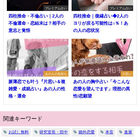
プレミアム占い
プレミアム占い
四柱推命・不倫占い｜2人の
四柱推命｜復縁占い◆2人の
不倫運命・恋結末は？相手の
ヨリが戻る可能性は○％！あ
意志と覚悟
の人の恋状況
あの人の気持ち
片思い
脈薄恋でも叶う『片思い＆複
あの人の胸中占い「今こんな
雑愛・成就占い』あの人の性
恋愛を望んでます」理想の異
格・運命
性/恋願望
関連キーワード
お試し無料
研究室長・田中
婚外恋愛
本音
進展