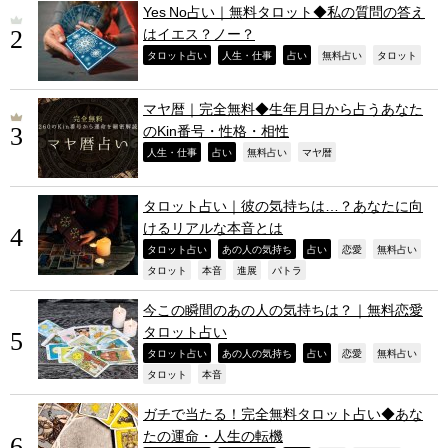
Yes No占い｜無料タロット◆私の質問の答え
はイエス？ノー？
,
,
,
,
,
タロット占い
人生・仕事
占い
無料占い
タロット
マヤ暦｜完全無料◆生年月日から占うあなた
のKin番号・性格・相性
,
,
,
,
人生・仕事
占い
無料占い
マヤ暦
タロット占い｜彼の気持ちは…？あなたに向
けるリアルな本音とは
,
,
,
,
,
タロット占い
あの人の気持ち
占い
恋愛
無料占い
,
,
,
,
タロット
本音
進展
パトラ
今この瞬間のあの人の気持ちは？｜無料恋愛
タロット占い
,
,
,
,
,
タロット占い
あの人の気持ち
占い
恋愛
無料占い
,
,
タロット
本音
ガチで当たる！完全無料タロット占い◆あな
たの運命・人生の転機