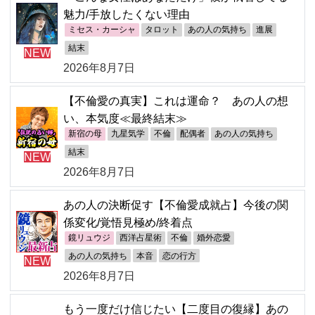
魅力/手放したくない理由
ミセス・カーシャ
タロット
あの人の気持ち
進展
結末
NEW
2026年8月7日
【不倫愛の真実】これは運命？ あの人の想
い、本気度≪最終結末≫
新宿の母
九星気学
不倫
配偶者
あの人の気持ち
結末
NEW
2026年8月7日
あの人の決断促す【不倫愛成就占】今後の関
係変化/覚悟見極め/終着点
鏡リュウジ
西洋占星術
不倫
婚外恋愛
あの人の気持ち
本音
恋の行方
NEW
2026年8月7日
もう一度だけ信じたい【二度目の復縁】あの