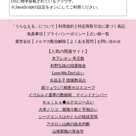
OSに標準搭載されているブラウザ。
※JavaScriptの設定をオンにしてご利用ください。
「うらなえる」について
利用規約
特定商取引法に基づく表記
免責事項
プライバシーポリシー
占い師一覧
運営会社
メルマガ配信解除
よくある質問
お問い合わせ
【人気の関連サイト】
木下レオン 帝王数
村野弘味の招運推命
Love Me Doの占い
水晶玉子 陰陽艶花占
鏡リュウジ│精密ホロスコープ
イヴルルド遙華の数秘術 マインドナンバー
Ｋｅｉｋｏ◆ルナロジー占い
大串ノリコ 紫微斗数と手相占い
シークエンスはやともの怪談霊視
アポロン山崎の姓名判断
山倭厭魏の算命学