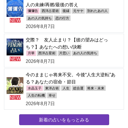
人の未練/再燃/最後の答え
彌彌告
西洋占星術
復縁
元サヤ
別れたあの人
あの人の気持ち
恋の行方
NEW
2026年8月7日
交際？ 友人止まり？【彼の望みはどっ
ち？】あなたへの想い/決断
月華
西洋占星術
片思い
あの人の気持ち
NEW
2026年8月7日
今のままじゃ将来不安。今後“人生大逆転”あ
る？あなたの宿命・節目
水晶玉子
東洋占術
人生
総合運
将来・未来
人生の転機
幸せ
NEW
2026年8月7日
新着の占いをもっとみる