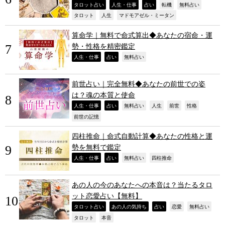
,
,
,
,
,
タロット占い
人生・仕事
占い
転機
無料占い
,
,
,
タロット
人生
マドモアゼル・ミータン
算命学｜無料で命式算出◆あなたの宿命・運
勢・性格を精密鑑定
,
,
,
人生・仕事
占い
無料占い
前世占い｜完全無料◆あなたの前世での姿
は？魂の本質と使命
,
,
,
,
,
,
人生・仕事
占い
無料占い
人生
前世
性格
,
前世の記憶
四柱推命｜命式自動計算◆あなたの性格と運
勢を無料で鑑定
,
,
,
,
人生・仕事
占い
無料占い
四柱推命
あの人の今のあなたへの本音は？当たるタロ
ット恋愛占い【無料】
,
,
,
,
,
タロット占い
あの人の気持ち
占い
恋愛
無料占い
,
,
タロット
本音