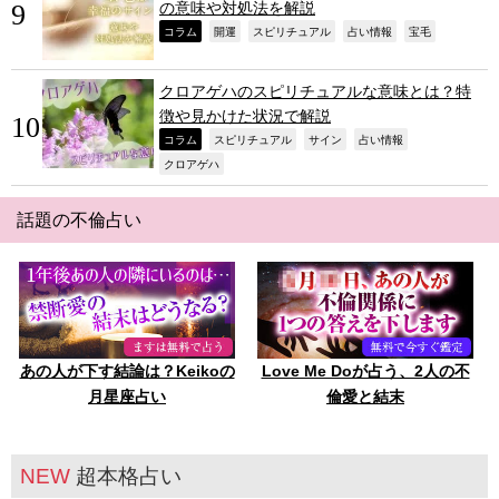
の意味や対処法を解説
,
,
,
,
,
コラム
開運
スピリチュアル
占い情報
宝毛
クロアゲハのスピリチュアルな意味とは？特
徴や見かけた状況で解説
,
,
,
,
コラム
スピリチュアル
サイン
占い情報
,
クロアゲハ
話題の不倫占い
あの人が下す結論は？Keikoの
Love Me Doが占う、2人の不
月星座占い
倫愛と結末
NEW
超本格占い