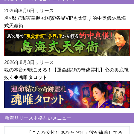
2026年8月6日リリース
名×暦で現実掌握≪国賓/各界VIPも命託す的中奥儀≫鳥海
式天命術
2026年8月3日リリース
魂の本音が聴こえる！【運命結びの奇跡霊札】心の奥底視
抜く◆魂唯タロット
新着リリース本格占いメニュー
「こんな女性はあなただけ」彼が執着してる