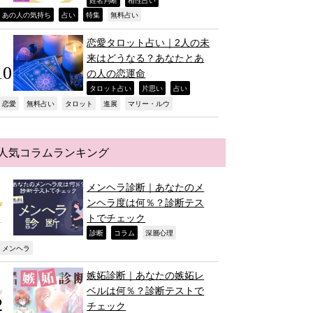
,
,
,
,
,
,
あの人の気持ち
占い
特集
無料占い
恋愛タロット占い｜2人の未
来はどうなる？あなたとあ
の人の恋運命
,
,
,
タロット占い
片思い
占い
,
,
,
,
,
恋愛
無料占い
タロット
進展
マリー・ルウ
人気コラムランキング
メンヘラ診断｜あなたのメ
ンヘラ度は何％？診断テス
トでチェック
,
,
,
診断
コラム
深層心理
,
メンヘラ
嫉妬診断｜あなたの嫉妬レ
ベルは何％？診断テストで
チェック