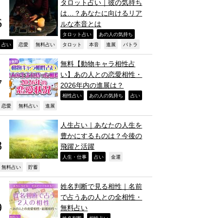
タロット占い｜彼の気持ち
は…？あなたに向けるリア
ルな本音とは
,
,
タロット占い
あの人の気持ち
,
,
,
,
,
,
,
占い
恋愛
無料占い
タロット
本音
進展
パトラ
無料【動物キャラ相性占
い】あの人との恋愛相性・
2026年内の進展は？
,
,
,
相性占い
あの人の気持ち
占い
,
,
,
恋愛
無料占い
進展
人生占い｜あなたの人生を
豊かにするものは？今後の
飛躍と活躍
,
,
,
人生・仕事
占い
金運
,
,
無料占い
貯蓄
姓名判断で見る相性｜名前
で占うあの人との全相性・
無料占い
姓名判断
相性占い