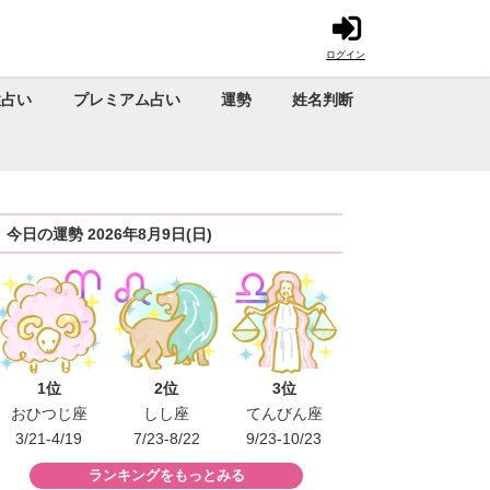
ログイン
性占い
プレミアム占い
運勢
姓名判断
今日の運勢 2026年8月9日(日)
1位
2位
3位
おひつじ座
しし座
てんびん座
3/21-4/19
7/23-8/22
9/23-10/23
ランキングをもっとみる