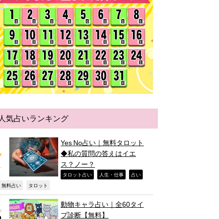
人気占いランキング
Yes No占い｜無料タロット
◆私の質問の答えはイエ
ス？ノー？
,
,
,
タロット占い
人生・仕事
占い
,
,
無料占い
タロット
動物キャラ占い｜全60タイ
プ診断【無料】