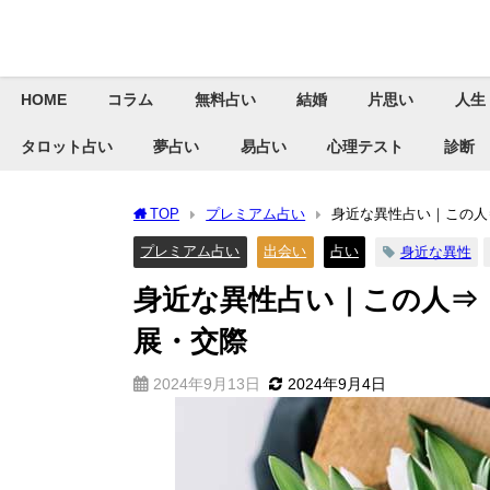
HOME
コラム
無料占い
結婚
片思い
人生
タロット占い
夢占い
易占い
心理テスト
診断
TOP
プレミアム占い
身近な異性占い｜この人
プレミアム占い
出会い
占い
身近な異性
身近な異性占い｜この人⇒
展・交際
2024年9月13日
2024年9月4日