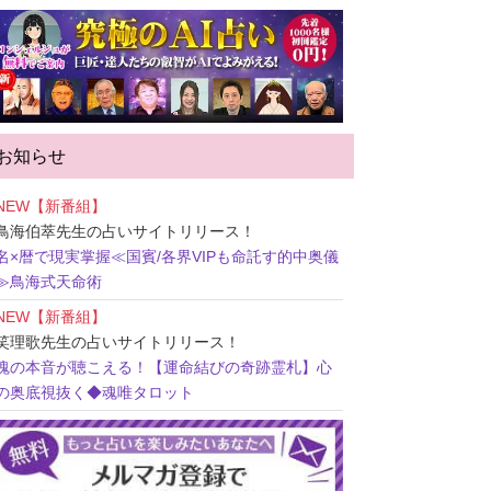
お知らせ
NEW【新番組】
鳥海伯萃先生
の占いサイトリリース！
名×暦で現実掌握≪国賓/各界VIPも命託す的中奥儀
≫鳥海式天命術
NEW【新番組】
笑理歌先生
の占いサイトリリース！
魂の本音が聴こえる！【運命結びの奇跡霊札】心
の奥底視抜く◆魂唯タロット