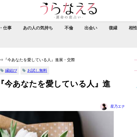
・仕事
あの人の気持ち
不倫
出会い
復縁
相
⇒『今あなたを愛している人』進展・交際
縁結び
お試し無料
『今あなたを愛している人』進
星乃エナ