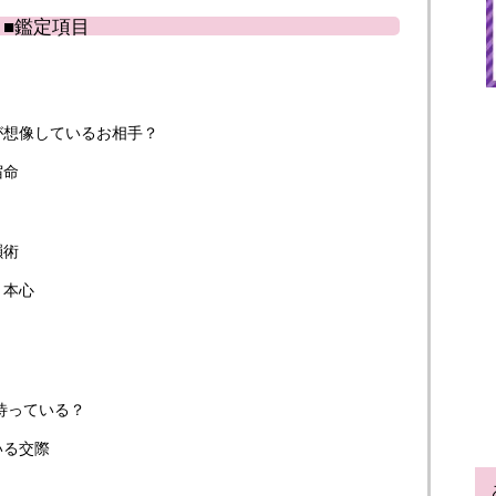
■鑑定項目
が想像しているお相手？
宿命
韻術
く本心
が待っている？
いる交際