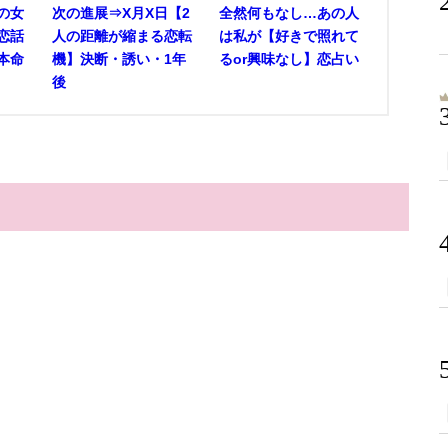
の女
次の進展⇒X月X日【2
全然何もなし…あの人
恋話
人の距離が縮まる恋転
は私が【好きで照れて
本命
機】決断・誘い・1年
るor興味なし】恋占い
後