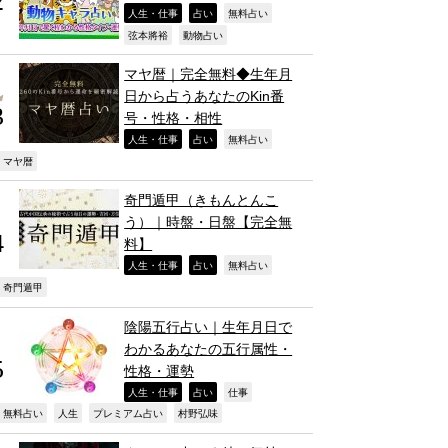
,
,
,
人生・仕事
占い
無料占い
,
,
弦本將裕
動物占い
マヤ暦｜完全無料◆生年月
日から占うあなたのKin番
号・性格・相性
,
,
,
人生・仕事
占い
無料占い
,
マヤ暦
奇門遁甲（きもんとんこ
う）｜時盤・日盤【完全無
料】
,
,
,
人生・仕事
占い
無料占い
,
奇門遁甲
陰陽五行占い｜生年月日で
わかるあなたの五行属性・
性格・運勢
,
,
,
人生・仕事
占い
仕事
,
,
,
,
無料占い
人生
プレミアム占い
村野弘味