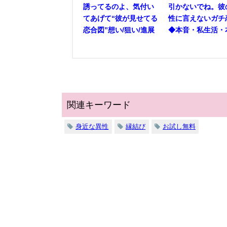
誘ってるのよ、気付い
引かないでね。彼
てあげて“彼が見せてる
性に言えないガチ
恋合図”想い/狙い/進展
◆本音・私生活・
関連キーワード
身近な異性
縁結び
お試し無料