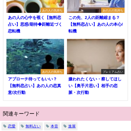
あの人の気持ち
あの人の気持ち
あの人の心中を覗く【無料恋
この先、2人の距離縮まる？
占い】思惑/期待◆距離近づく
【無料恋占い】あの人の本心/
恋転機
転機
あの人の気持ち
プレミアム占い
アプローチ待ってもいい？
嫌われたくない・察してほし
【無料恋占い】あの人の恋真
い【奥手片思い】相手の恋
意/次行動
脈・次行動
関連キーワード
恋愛
無料占い
本音
進展