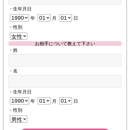
・生年月日
年
月
日
・性別
お相手について教えて下さい
・姓
・名
・生年月日
年
月
日
・性別