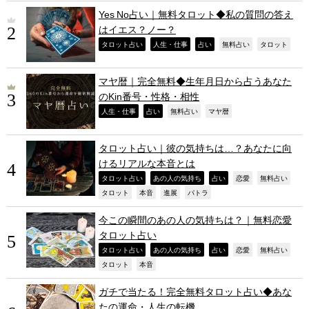
Yes No占い｜無料タロット◆私の質問の答え
はイエス？ノー？
,
,
,
,
,
タロット占い
人生・仕事
占い
無料占い
タロット
マヤ暦｜完全無料◆生年月日から占うあなた
のKin番号・性格・相性
,
,
,
,
人生・仕事
占い
無料占い
マヤ暦
タロット占い｜彼の気持ちは…？あなたに向
けるリアルな本音とは
,
,
,
,
,
タロット占い
あの人の気持ち
占い
恋愛
無料占い
,
,
,
,
タロット
本音
進展
パトラ
今この瞬間のあの人の気持ちは？｜無料恋愛
タロット占い
,
,
,
,
,
タロット占い
あの人の気持ち
占い
恋愛
無料占い
,
,
タロット
本音
ガチで当たる！完全無料タロット占い◆あな
たの運命・人生の転機