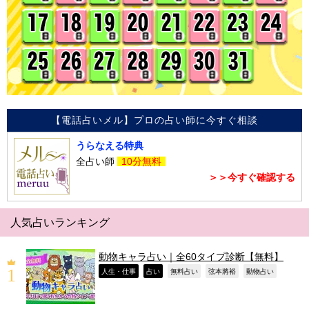
【電話占いメル】プロの占い師に今すぐ相談
うらなえる特典
全占い師
10分無料
＞＞今すぐ確認する
人気占いランキング
動物キャラ占い｜全60タイプ診断【無料】
,
,
,
,
,
人生・仕事
占い
無料占い
弦本將裕
動物占い