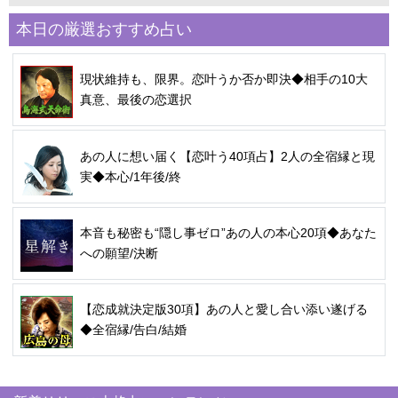
本日の厳選おすすめ占い
現状維持も、限界。恋叶うか否か即決◆相手の10大
真意、最後の恋選択
あの人に想い届く【恋叶う40項占】2人の全宿縁と現
実◆本心/1年後/終
本音も秘密も“隠し事ゼロ”あの人の本心20項◆あなた
への願望/決断
【恋成就決定版30項】あの人と愛し合い添い遂げる
◆全宿縁/告白/結婚