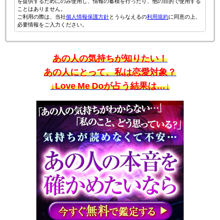
を提供するためにのみ使用し、情報の蓄積を行ったり、他の目的で使用する
ことはありません。
ご利用の際は、当社
個人情報保護方針
とうらなえるの
利用規約
に同意の上、
必要情報をご入力ください。
あの人の気持ちが知りたい！
あの人にとって、私は恋愛対象？
↓Love Me Doが占う結果は…↓