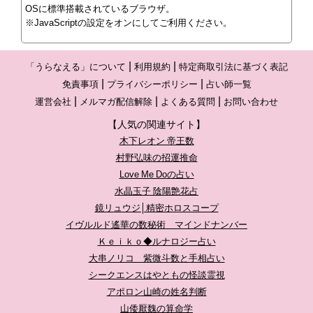
OSに標準搭載されているブラウザ。
※JavaScriptの設定をオンにしてご利用ください。
「うらなえる」について
利用規約
特定商取引法に基づく表記
免責事項
プライバシーポリシー
占い師一覧
運営会社
メルマガ配信解除
よくある質問
お問い合わせ
【人気の関連サイト】
木下レオン 帝王数
村野弘味の招運推命
Love Me Doの占い
水晶玉子 陰陽艶花占
鏡リュウジ│精密ホロスコープ
イヴルルド遙華の数秘術 マインドナンバー
Ｋｅｉｋｏ◆ルナロジー占い
大串ノリコ 紫微斗数と手相占い
シークエンスはやともの怪談霊視
アポロン山崎の姓名判断
山倭厭魏の算命学