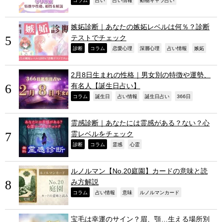
,
,
,
,
コラム
占い
占い情報
動物キャラ占い
嫉妬診断｜あなたの嫉妬レベルは何％？診断
テストでチェック
,
,
,
,
,
,
診断
コラム
恋愛心理
深層心理
占い情報
嫉妬
2月8日生まれの性格｜男女別の特徴や運勢、
有名人【誕生日占い】
,
,
,
,
,
コラム
誕生日
占い情報
誕生日占い
366日
霊感診断｜あなたには霊感がある？ない？心
霊レベルをチェック
,
,
,
,
診断
コラム
霊感
心霊
ルノルマン【No.20庭園】カードの意味と読
み方解説
,
,
,
,
コラム
占い情報
意味
ルノルマンカード
宝毛は幸運のサイン？眉、顎…生える場所別