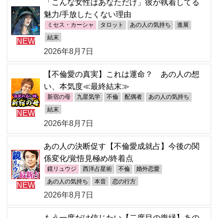
「こんな女性はあなただけ」彼が執着してる
魅力/手放したくない理由
ミセス・カーシャ
タロット
あの人の気持ち
進展
結末
NEW
2026年8月7日
【不倫愛の真実】これは運命？ あの人の想
い、本気度≪最終結末≫
新宿の母
九星気学
不倫
配偶者
あの人の気持ち
結末
NEW
2026年8月7日
あの人の決断促す【不倫愛成就占】今後の関
係変化/覚悟見極め/終着点
鏡リュウジ
西洋占星術
不倫
婚外恋愛
あの人の気持ち
本音
恋の行方
NEW
2026年8月7日
もう一度だけ信じたい【二度目の復縁】あの