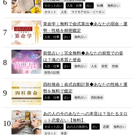
,
,
,
,
,
タロット占い
人生・仕事
占い
転機
無料占い
,
,
,
タロット
人生
マドモアゼル・ミータン
算命学｜無料で命式算出◆あなたの宿命・運
勢・性格を精密鑑定
,
,
,
人生・仕事
占い
無料占い
前世占い｜完全無料◆あなたの前世での姿
は？魂の本質と使命
,
,
,
,
,
,
人生・仕事
占い
無料占い
人生
前世
性格
,
前世の記憶
四柱推命｜命式自動計算◆あなたの性格と運
勢を無料で鑑定
,
,
,
,
人生・仕事
占い
無料占い
四柱推命
あの人の今のあなたへの本音は？当たるタロ
ット恋愛占い【無料】
,
,
,
,
,
タロット占い
あの人の気持ち
占い
恋愛
無料占い
,
,
タロット
本音