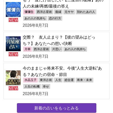
人の未練/再燃/最後の答え
彌彌告
西洋占星術
復縁
元サヤ
別れたあの人
あの人の気持ち
恋の行方
NEW
2026年8月7日
交際？ 友人止まり？【彼の望みはどっ
ち？】あなたへの想い/決断
月華
西洋占星術
片思い
あの人の気持ち
NEW
2026年8月7日
今のままじゃ将来不安。今後“人生大逆転”あ
る？あなたの宿命・節目
水晶玉子
東洋占術
人生
総合運
将来・未来
人生の転機
幸せ
NEW
2026年8月7日
新着の占いをもっとみる