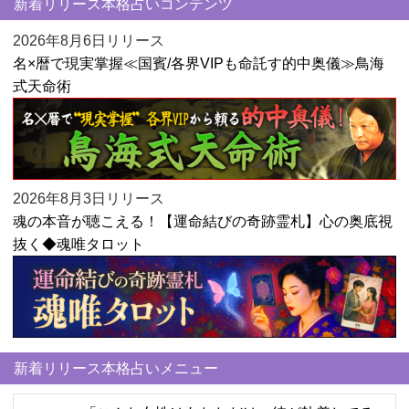
新着リリース本格占いコンテンツ
2026年8月6日リリース
名×暦で現実掌握≪国賓/各界VIPも命託す的中奥儀≫鳥海
式天命術
2026年8月3日リリース
魂の本音が聴こえる！【運命結びの奇跡霊札】心の奥底視
抜く◆魂唯タロット
新着リリース本格占いメニュー