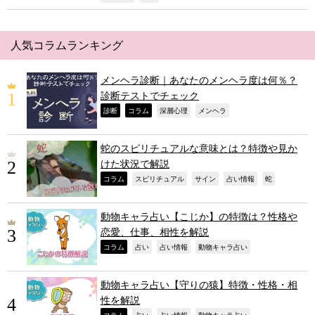
人気コラムランキング
メンヘラ診断｜あなたのメンヘラ度は何％？
診断テストでチェック
,
,
,
,
診断
コラム
深層心理
メンヘラ
蛇のスピリチュアルな意味とは？特徴や見か
けた状況で解説
,
,
,
,
,
コラム
スピリチュアル
サイン
占い情報
蛇
動物キャラ占い【こじか】の特徴は？性格や
恋愛、仕事、相性を解説
,
,
,
,
コラム
占い
占い情報
動物キャラ占い
動物キャラ占い【守りの猿】特徴・性格・相
性を解説