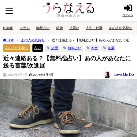
ログイン
HOME
コラム
無料占い
結婚
片思い
人生・仕事
あの人の気持ち
TOP
あの人の気持ち
近々連絡ある？【無料恋占い】あの人があなたに送る
言葉/次進展
あの人の気持ち
占い
恋愛
無料占い
本音
進展
近々連絡ある？【無料恋占い】あの人があなたに
送る言葉/次進展
Love Me Do
2026年5月8日
2026年5月7日