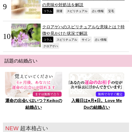
の意味や対処法を解説
,
,
,
,
,
コラム
開運
スピリチュアル
占い情報
宝毛
クロアゲハのスピリチュアルな意味とは？特
徴や見かけた状況で解説
,
,
,
,
コラム
スピリチュアル
サイン
占い情報
,
クロアゲハ
話題の結婚占い
運命の出会いはいつ？Keikoの
入籍日は●月●日。Love Me
結婚占い
Doの結婚占い
NEW
超本格占い