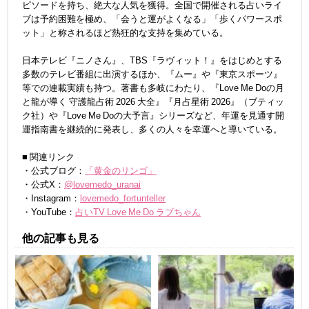
ピソードを持ち、絶大な人気を獲得。全国で開催される占いライ
ブは予約困難を極め、「会うと運がよくなる」「歩くパワースポ
ット」と称されるほど熱狂的な支持を集めている。
日本テレビ『ニノさん』、TBS『ラヴィット！』をはじめとする
多数のテレビ番組に出演するほか、『ムー』や『東京スポーツ』
等での連載実績も持つ。著書も多岐にわたり、『Love Me Doの月
と龍が導く 守護龍占術 2026 大全』『月占星術 2026』（ブティッ
ク社）や『Love Me Doの大予言』シリーズなど、年運を見通す開
運指南書を継続的に発表し、多くの人々を幸運へと導いている。
■ 関連リンク
・公式ブログ：
「黄金のリンゴ」
・公式X：
@lovemedo_uranai
・Instagram：
lovemedo_fortunteller
・YouTube：
占いTV Love Me Do ラブちゃん
他の記事も見る