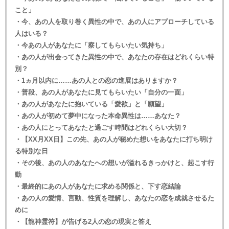
こと」
・今、あの人を取り巻く異性の中で、あの人にアプローチしている
人はいる？
・今あの人があなたに「察してもらいたい気持ち」
・あの人が出会ってきた異性の中で、あなたの存在はどれくらい特
別？
・1ヵ月以内に……あの人との恋の進展はありますか？
・普段、あの人があなたに見てもらいたい「自分の一面」
・あの人があなたに抱いている「愛欲」と「願望」
・あの人が初めて夢中になった本命異性は……あなた？
・あの人にとってあなたと過ごす時間はどれくらい大切？
・【XX月XX日】この先、あの人が秘めた想いをあなたに打ち明け
る特別な日
・その後、あの人のあなたへの想いが溢れるきっかけと、起こす行
動
・最終的にあの人があなたに求める関係と、下す恋結論
・あの人の愛情、言動、性質を理解し、あなたの恋を成就させるた
めに
・【龍神霊符】が告げる2人の恋の現実と答え