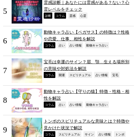
霊感診断｜あなたには霊感がある？ない？心
霊レベルをチェック
,
,
,
,
診断
コラム
霊感
心霊
動物キャラ占い【ペガサス】の特徴は？性格
や恋愛、仕事、相性を解説
,
,
,
,
コラム
占い
占い情報
動物キャラ占い
宝毛は幸運のサイン？眉、顎…生える場所別
の意味や対処法を解説
,
,
,
,
,
コラム
開運
スピリチュアル
占い情報
宝毛
動物キャラ占い【守りの猿】特徴・性格・相
性を解説
,
,
,
,
コラム
占い
占い情報
動物キャラ占い
トンボのスピリチュアルな意味とは？特徴や
見かけた状況で解説
,
,
,
,
,
コラム
スピリチュアル
サイン
占い情報
トンボ