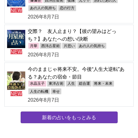
彌彌告
西洋占星術
復縁
元サヤ
別れたあの人
あの人の気持ち
恋の行方
NEW
2026年8月7日
交際？ 友人止まり？【彼の望みはどっ
ち？】あなたへの想い/決断
月華
西洋占星術
片思い
あの人の気持ち
NEW
2026年8月7日
今のままじゃ将来不安。今後“人生大逆転”あ
る？あなたの宿命・節目
水晶玉子
東洋占術
人生
総合運
将来・未来
人生の転機
幸せ
NEW
2026年8月7日
新着の占いをもっとみる