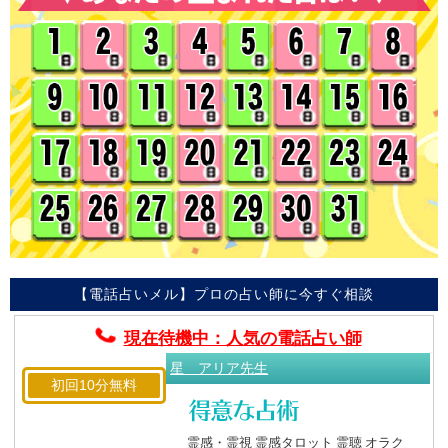
【電話占いメル】プロの占い師に今すぐ相談
現在待機中：人気の電話占い師
星 アリア先生
初回10分無料
霊感・霊視 霊感タロット 霊聴 オラク