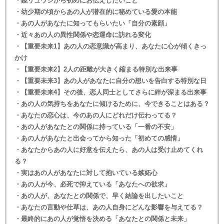
・鏡リュウジから初めにお伝えしたいこと
・幼少期の頃からあの人が潜在的に秘めている愛の本能
・あの人があなたに知ってもらいたい「自分の素顔」
・近々あの人の異性関係や恋運命に訪れる変化
・【重要未来1】あの人の恋意識が高まり、あなたに心が傾くきっ
かけ
・【重要未来2】2人の距離が大きく縮まる特別な出来事
・【重要未来3】あの人があなたに自分の想いを告白する特別な日
・【重要未来4】その後、恋人同士としてさらに絆が深まる出来事
・あの人の気持ちをあなたに傾けるために、今できることはある？
・あなたの恋心は、今のあの人にどれだけ伝わってる？
・あの人があなたとの関係に持っている「一番の不安」
・あの人があなたと出会ってから知った「初めての感情」
・あなたからあの人に好意を伝えたら、あの人は受け止めてくれ
る？
・実はあの人があなたに対して抱いている嫉妬心
・あの人が今、必死で抑えている「あなたへの欲求」
・あの人が、あなたとの関係で、早く結論を出したいこと
・あなたの言動や仕草は、あの人自身にどんな影響を与えてる？
・最終的にあの人が覚悟を決める「あなたとの関係と未来」