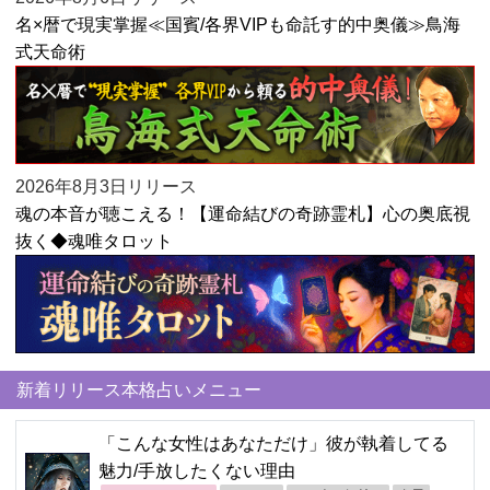
名×暦で現実掌握≪国賓/各界VIPも命託す的中奥儀≫鳥海
式天命術
2026年8月3日リリース
魂の本音が聴こえる！【運命結びの奇跡霊札】心の奥底視
抜く◆魂唯タロット
新着リリース本格占いメニュー
「こんな女性はあなただけ」彼が執着してる
魅力/手放したくない理由