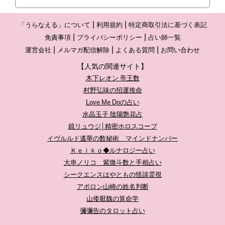
「うらなえる」について
利用規約
特定商取引法に基づく表記
免責事項
プライバシーポリシー
占い師一覧
運営会社
メルマガ配信解除
よくある質問
お問い合わせ
【人気の関連サイト】
木下レオン 帝王数
村野弘味の招運推命
Love Me Doの占い
水晶玉子 陰陽艶花占
鏡リュウジ│精密ホロスコープ
イヴルルド遙華の数秘術 マインドナンバー
Ｋｅｉｋｏ◆ルナロジー占い
大串ノリコ 紫微斗数と手相占い
シークエンスはやともの怪談霊視
アポロン山崎の姓名判断
山倭厭魏の算命学
彌彌告のタロット占い