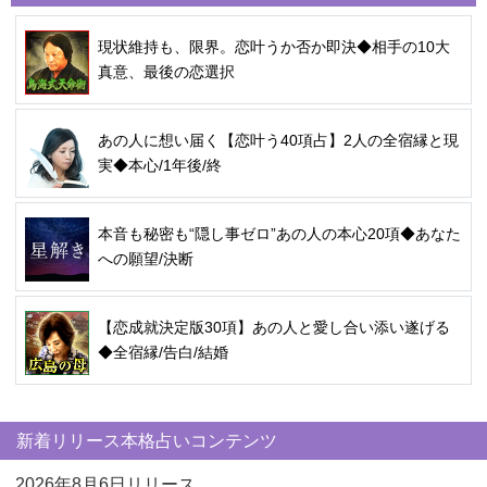
現状維持も、限界。恋叶うか否か即決◆相手の10大
真意、最後の恋選択
あの人に想い届く【恋叶う40項占】2人の全宿縁と現
実◆本心/1年後/終
本音も秘密も“隠し事ゼロ”あの人の本心20項◆あなた
への願望/決断
【恋成就決定版30項】あの人と愛し合い添い遂げる
◆全宿縁/告白/結婚
新着リリース本格占いコンテンツ
2026年8月6日リリース