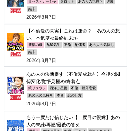
ミセス・カーシャ
タロット
あの人の気持ち
進展
結末
NEW
2026年8月7日
【不倫愛の真実】これは運命？ あの人の想
い、本気度≪最終結末≫
新宿の母
九星気学
不倫
配偶者
あの人の気持ち
結末
NEW
2026年8月7日
あの人の決断促す【不倫愛成就占】今後の関
係変化/覚悟見極め/終着点
鏡リュウジ
西洋占星術
不倫
婚外恋愛
あの人の気持ち
本音
恋の行方
NEW
2026年8月7日
もう一度だけ信じたい【二度目の復縁】あの
人の未練/再燃/最後の答え