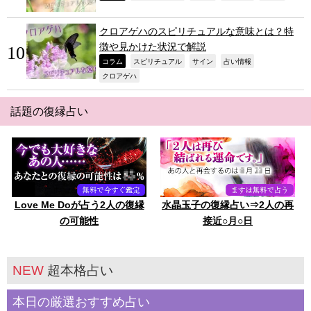
クロアゲハのスピリチュアルな意味とは？特
徴や見かけた状況で解説
,
,
,
,
コラム
スピリチュアル
サイン
占い情報
,
クロアゲハ
話題の復縁占い
Love Me Doが占う2人の復縁
水晶玉子の復縁占い⇒2人の再
の可能性
接近○月○日
NEW
超本格占い
本日の厳選おすすめ占い