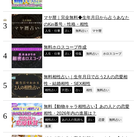
マヤ暦｜完全無料◆生年月日から占うあなた
のKin番号・性格・相性
,
,
,
,
人生・仕事
占い
無料占い
マヤ暦
無料ホロスコープ作成
,
,
,
,
,
人生・仕事
占い
特集
無料占い
ホロスコープ
無料相性占い｜生年月日で占う2人の恋愛相
性・結婚相性・SEX相性
,
,
,
,
,
相性占い
片思い
占い
相性
無料占い
無料【動物キャラ相性占い】あの人との恋愛
相性・2026年内の進展は？
,
,
,
,
,
相性占い
あの人の気持ち
占い
恋愛
無料占い
,
進展