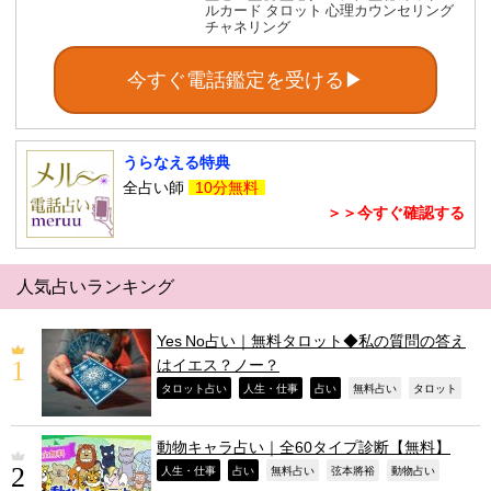
ルカード タロット 心理カウンセリング
チャネリング
今すぐ電話鑑定を受ける▶
うらなえる特典
全占い師
10分無料
＞＞今すぐ確認する
人気占いランキング
Yes No占い｜無料タロット◆私の質問の答え
はイエス？ノー？
,
,
,
,
,
タロット占い
人生・仕事
占い
無料占い
タロット
動物キャラ占い｜全60タイプ診断【無料】
,
,
,
,
,
人生・仕事
占い
無料占い
弦本將裕
動物占い