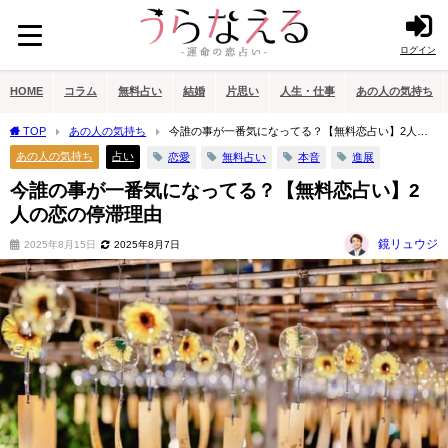
ログイン
HOME
コラム
無料占い
結婚
片思い
人生・仕事
あの人の気持ち
TOP
あの人の気持ち
今誰の事が一番気になってる？【無料恋占い】2人の
恋の停滞理由
あの人の気持ち
占い
恋愛
無料占い
本音
進展
今誰の事が一番気になってる？【無料恋占い】2
人の恋の停滞理由
鏡リュウジ
2025年8月15日
2025年8月7日