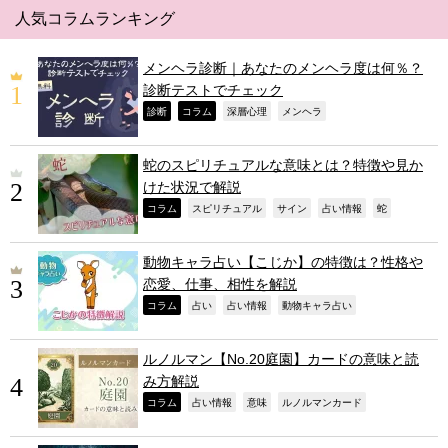
人気コラムランキング
メンヘラ診断｜あなたのメンヘラ度は何％？
診断テストでチェック
,
,
,
,
診断
コラム
深層心理
メンヘラ
蛇のスピリチュアルな意味とは？特徴や見か
けた状況で解説
,
,
,
,
,
コラム
スピリチュアル
サイン
占い情報
蛇
動物キャラ占い【こじか】の特徴は？性格や
恋愛、仕事、相性を解説
,
,
,
,
コラム
占い
占い情報
動物キャラ占い
ルノルマン【No.20庭園】カードの意味と読
み方解説
,
,
,
,
コラム
占い情報
意味
ルノルマンカード