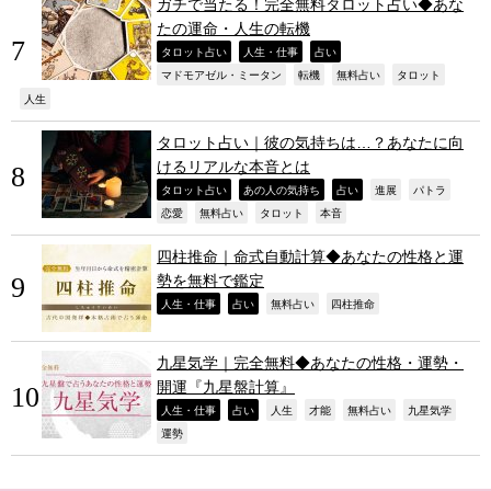
ガチで当たる！完全無料タロット占い◆あな
たの運命・人生の転機
,
,
,
タロット占い
人生・仕事
占い
,
,
,
,
マドモアゼル・ミータン
転機
無料占い
タロット
,
人生
タロット占い｜彼の気持ちは…？あなたに向
けるリアルな本音とは
,
,
,
,
,
タロット占い
あの人の気持ち
占い
進展
パトラ
,
,
,
,
恋愛
無料占い
タロット
本音
四柱推命｜命式自動計算◆あなたの性格と運
勢を無料で鑑定
,
,
,
,
人生・仕事
占い
無料占い
四柱推命
九星気学｜完全無料◆あなたの性格・運勢・
開運『九星盤計算』
,
,
,
,
,
,
人生・仕事
占い
人生
才能
無料占い
九星気学
,
運勢