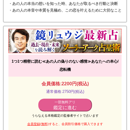
・あの人の本当の想いを知った時、あなたが取るべき行動と決断
・あの人の本音や本質を見極め、この恋を叶えるために大切なこと
1つ1つ精密に読む≪あの人の偽りのない感情≫あなたへの本心/
恋転機
会員価格:2200円(税込)
通常価格:2750円(税込)
一部無料アリ
鑑定に進む
うらなえる本格鑑定の監修者サイトで占います
会員登録(無料)
すると、会員割引価格で購入できます