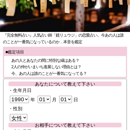
『完全無料占い』人気占い師「鏡リュウジ」の恋愛占い。今あの人は誰
のことが一番気になっているのか…本音を鑑定
■鑑定項目
あの人とあなたの間に特別な縁はある？
2人の仲がいまいち進展しない理由とは？
今、あの人は誰のことが一番気になってる？
あなたについて教えて下さい
・生年月日
年
月
日
・性別
お相手について教えて下さい