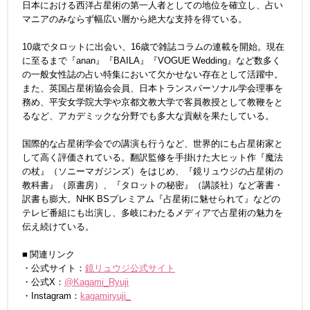
日本における西洋占星術の第一人者としての地位を確立し、占い
マニアのみならず幅広い層から絶大な支持を得ている。
10歳でタロットに出会い、16歳で雑誌コラムの連載を開始。現在
に至るまで『anan』『BAILA』『VOGUE Wedding』など数多く
の一般女性誌の占い特集において欠かせない存在として活躍中。
また、英国占星術協会会員、日本トランスパーソナル学会理事を
務め、平安女学院大学や京都文教大学で客員教授として教鞭をと
るなど、アカデミックな分野でも多大な貢献を果たしている。
国際的な占星術学会での講演も行うなど、世界的にも占星術家と
して高く評価されている。翻訳監修を手掛けた大ヒット作『魔法
の杖』（ソニーマガジンズ）をはじめ、『鏡リュウジの占星術の
教科書』（原書房）、『タロットの秘密』（講談社）など著書・
訳書も膨大。NHK BSプレミアム『占星術に魅せられて』などの
テレビ番組にも出演し、多岐にわたるメディアで占星術の魅力を
伝え続けている。
■ 関連リンク
・公式サイト：
鏡リュウジ公式サイト
・公式X：
@Kagami_Ryuji
・Instagram：
kagamiryuji_