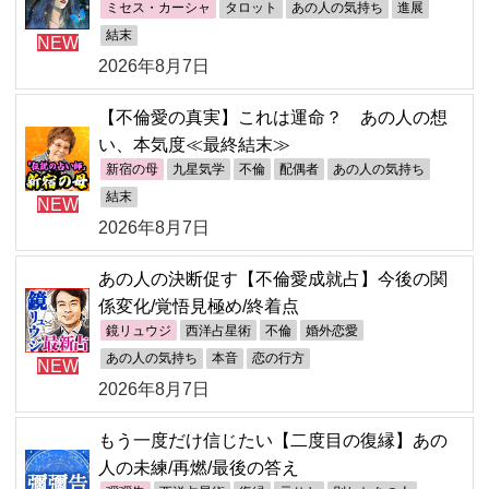
ミセス・カーシャ
タロット
あの人の気持ち
進展
結末
NEW
2026年8月7日
【不倫愛の真実】これは運命？ あの人の想
い、本気度≪最終結末≫
新宿の母
九星気学
不倫
配偶者
あの人の気持ち
結末
NEW
2026年8月7日
あの人の決断促す【不倫愛成就占】今後の関
係変化/覚悟見極め/終着点
鏡リュウジ
西洋占星術
不倫
婚外恋愛
あの人の気持ち
本音
恋の行方
NEW
2026年8月7日
もう一度だけ信じたい【二度目の復縁】あの
人の未練/再燃/最後の答え