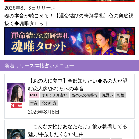
2026年8月3日リリース
魂の本音が聴こえる！【運命結びの奇跡霊札】心の奥底視
抜く◆魂唯タロット
新着リリース本格占いメニュー
【あの人に夢中】全部知りたい◆あの人が望
む恋人像/あなたへの本音
Mira
オリジナル占い
あの人の気持ち
片思い
相性
本音
恋の行方
NEW
2026年8月8日
「こんな女性はあなただけ」彼が執着してる
魅力/手放したくない理由