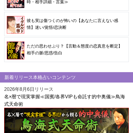
時・相手詳細・言葉≫
彼も実は傷つくのが怖いの【あなたに言えない感
情】迷い/覚悟/恋決断
ただの思わせぶり？【言動＆態度の恋真意を断定】
相手の脈/思惑/告白
新着リリース本格占いコンテンツ
2026年8月6日リリース
名×暦で現実掌握≪国賓/各界VIPも命託す的中奥儀≫鳥海
式天命術