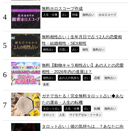
無料ホロスコープ作成
,
,
,
,
,
人生・仕事
占い
特集
無料占い
ホロスコープ
無料相性占い｜生年月日で占う2人の恋愛相
性・結婚相性・SEX相性
,
,
,
,
,
相性占い
片思い
占い
相性
無料占い
無料【動物キャラ相性占い】あの人との恋愛
相性・2026年内の進展は？
,
,
,
,
,
相性占い
あの人の気持ち
占い
恋愛
無料占い
,
進展
ガチで当たる！完全無料タロット占い◆あな
たの運命・人生の転機
,
,
,
,
,
タロット占い
人生・仕事
占い
転機
無料占い
,
,
,
タロット
人生
マドモアゼル・ミータン
タロット占い｜彼の気持ちは…？あなたに向