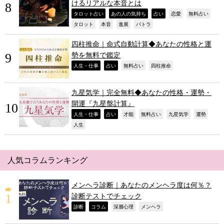
けるリアルな本音とは
,
,
,
,
,
タロット占い
あの人の気持ち
占い
恋愛
無料占い
,
,
,
,
タロット
本音
進展
パトラ
四柱推命｜命式自動計算◆あなたの性格と運
勢を無料で鑑定
,
,
,
,
人生・仕事
占い
無料占い
四柱推命
九星気学｜完全無料◆あなたの性格・運勢・
開運『九星盤計算』
,
,
,
,
,
,
人生・仕事
占い
才能
無料占い
九星気学
運勢
,
人生
人気コラムランキング
メンヘラ診断｜あなたのメンヘラ度は何％？
診断テストでチェック
,
,
,
,
診断
コラム
深層心理
メンヘラ