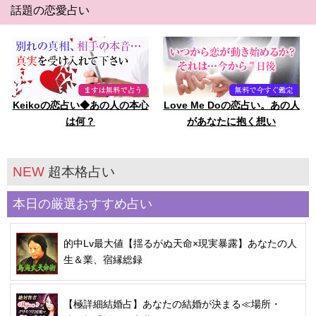
話題の恋愛占い
Keikoの恋占い◆あの人の本心
Love Me Doの恋占い。あの人
は何？
があなたに抱く想い
NEW
超本格占い
本日の厳選おすすめ占い
的中Lv最大値【揺るがぬ天命×現実暴露】あなたの人
生＆業、宿縁総録
【極詳細結婚占】あなたの結婚が決まる≪場所・