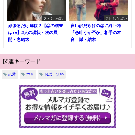
プレミアム占い
プレミアム占い
頑張るだけ無駄？【恋の結末
言い訳だらけの恋に終止符
は●●】2人の現状・次の展
「恋叶うか否か」相手の本
開・恋結末
音・脈・結末
関連キーワード
恋愛
本音
お試し無料