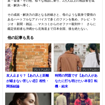
業・金運・その他、様々な相談に乗り、2万人以上の相談者を成
就・解決へ導く。
その成就・解決力の源となる的確さと、母のような親身で愛情の
あるハートフルなアドバイスで多くのファンを集め、テレビ・ラ
ジオ・新聞・雑誌……マスコミからのオファー殺到中！ さらに
鑑定依頼者も沖縄から北海道まで日本全国、後を絶たない。
他の記事も見る
プレミアム占い
プレミアム占い
友人止まり？【あの人と距離
時間の問題です【あの人があ
が縮まない苦しい恋】相性・
なたに打ち明けたい本音】転
関係結論
機・結末