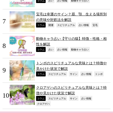
,
,
,
,
コラム
占い
占い情報
動物キャラ占い
宝毛は幸運のサイン？眉、顎…生える場所別
の意味や対処法を解説
,
,
,
,
,
コラム
開運
スピリチュアル
占い情報
宝毛
動物キャラ占い【守りの猿】特徴・性格・相
性を解説
,
,
,
,
コラム
占い
占い情報
動物キャラ占い
トンボのスピリチュアルな意味とは？特徴や
見かけた状況で解説
,
,
,
,
,
コラム
スピリチュアル
サイン
占い情報
トンボ
クロアゲハのスピリチュアルな意味とは？特
徴や見かけた状況で解説
,
,
,
,
コラム
スピリチュアル
サイン
占い情報
,
クロアゲハ