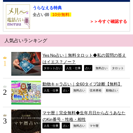
うらなえる特典
全占い師
10分無料
＞＞今すぐ確認する
人気占いランキング
Yes No占い｜無料タロット◆私の質問の答え
はイエス？ノー？
,
,
,
,
,
タロット占い
人生・仕事
占い
無料占い
タロット
動物キャラ占い｜全60タイプ診断【無料】
,
,
,
,
,
人生・仕事
占い
無料占い
弦本將裕
動物占い
マヤ暦｜完全無料◆生年月日から占うあなた
のKin番号・性格・相性
,
,
,
,
人生・仕事
占い
無料占い
マヤ暦