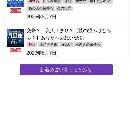
彌彌告
西洋占星術
復縁
元サヤ
別れたあの人
あの人の気持ち
恋の行方
NEW
2026年8月7日
交際？ 友人止まり？【彼の望みはどっ
ち？】あなたへの想い/決断
月華
西洋占星術
片思い
あの人の気持ち
NEW
2026年8月7日
新着の占いをもっとみる