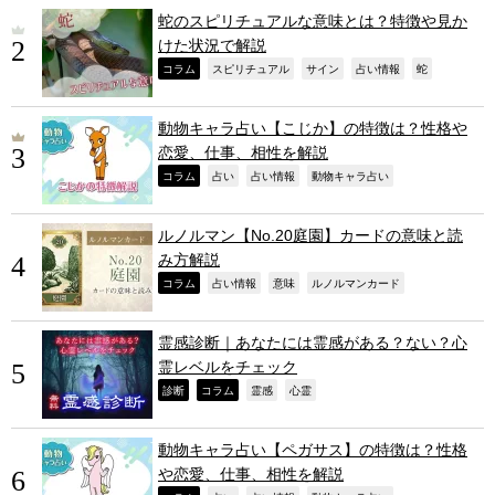
蛇のスピリチュアルな意味とは？特徴や見か
けた状況で解説
,
,
,
,
,
コラム
スピリチュアル
サイン
占い情報
蛇
動物キャラ占い【こじか】の特徴は？性格や
恋愛、仕事、相性を解説
,
,
,
,
コラム
占い
占い情報
動物キャラ占い
ルノルマン【No.20庭園】カードの意味と読
み方解説
,
,
,
,
コラム
占い情報
意味
ルノルマンカード
霊感診断｜あなたには霊感がある？ない？心
霊レベルをチェック
,
,
,
,
診断
コラム
霊感
心霊
動物キャラ占い【ペガサス】の特徴は？性格
や恋愛、仕事、相性を解説