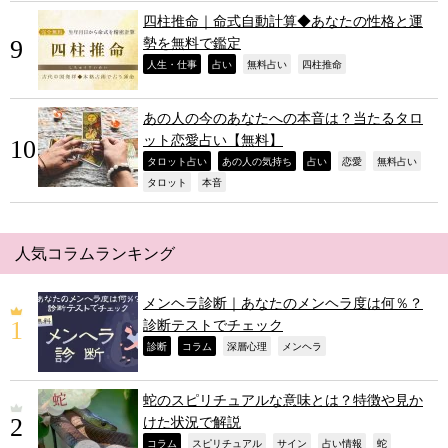
四柱推命｜命式自動計算◆あなたの性格と運
勢を無料で鑑定
,
,
,
,
人生・仕事
占い
無料占い
四柱推命
あの人の今のあなたへの本音は？当たるタロ
ット恋愛占い【無料】
,
,
,
,
,
タロット占い
あの人の気持ち
占い
恋愛
無料占い
,
,
タロット
本音
人気コラムランキング
メンヘラ診断｜あなたのメンヘラ度は何％？
診断テストでチェック
,
,
,
,
診断
コラム
深層心理
メンヘラ
蛇のスピリチュアルな意味とは？特徴や見か
けた状況で解説
,
,
,
,
,
コラム
スピリチュアル
サイン
占い情報
蛇