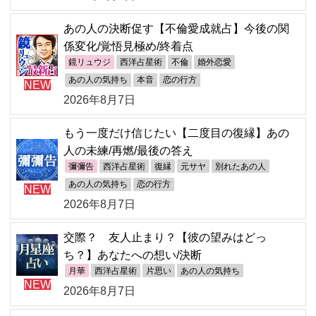
あの人の決断促す【不倫愛成就占】今後の関
係変化/覚悟見極め/終着点
鏡リュウジ
西洋占星術
不倫
婚外恋愛
あの人の気持ち
本音
恋の行方
NEW
2026年8月7日
もう一度だけ信じたい【二度目の復縁】あの
人の未練/再燃/最後の答え
彌彌告
西洋占星術
復縁
元サヤ
別れたあの人
あの人の気持ち
恋の行方
NEW
2026年8月7日
交際？ 友人止まり？【彼の望みはどっ
ち？】あなたへの想い/決断
月華
西洋占星術
片思い
あの人の気持ち
NEW
2026年8月7日