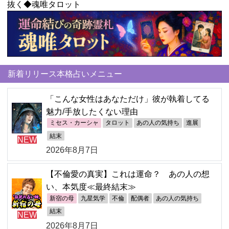
抜く◆魂唯タロット
新着リリース本格占いメニュー
「こんな女性はあなただけ」彼が執着してる
魅力/手放したくない理由
ミセス・カーシャ
タロット
あの人の気持ち
進展
結末
NEW
2026年8月7日
【不倫愛の真実】これは運命？ あの人の想
い、本気度≪最終結末≫
新宿の母
九星気学
不倫
配偶者
あの人の気持ち
結末
NEW
2026年8月7日