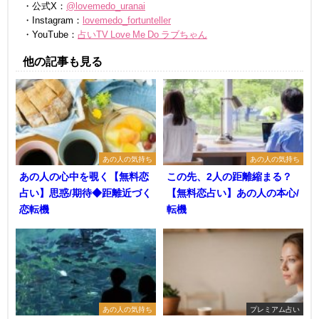
・公式X：
@lovemedo_uranai
・Instagram：
lovemedo_fortunteller
・YouTube：
占いTV Love Me Do ラブちゃん
他の記事も見る
あの人の気持ち
あの人の気持ち
あの人の心中を覗く【無料恋
この先、2人の距離縮まる？
占い】思惑/期待◆距離近づく
【無料恋占い】あの人の本心/
恋転機
転機
あの人の気持ち
プレミアム占い