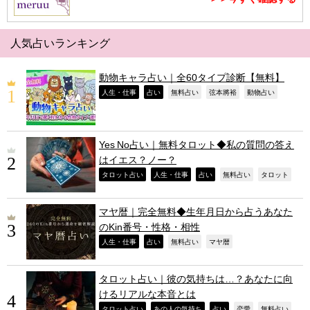
人気占いランキング
動物キャラ占い｜全60タイプ診断【無料】
,
,
,
,
,
人生・仕事
占い
無料占い
弦本將裕
動物占い
Yes No占い｜無料タロット◆私の質問の答え
はイエス？ノー？
,
,
,
,
,
タロット占い
人生・仕事
占い
無料占い
タロット
マヤ暦｜完全無料◆生年月日から占うあなた
のKin番号・性格・相性
,
,
,
,
人生・仕事
占い
無料占い
マヤ暦
タロット占い｜彼の気持ちは…？あなたに向
けるリアルな本音とは
,
,
,
,
,
タロット占い
あの人の気持ち
占い
恋愛
無料占い