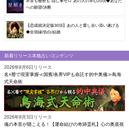
本音も秘密も“隠し事ゼロ”あの人の本心20項◆あなた
への願望/決断
【恋成就決定版30項】あの人と愛し合い添い遂げる
◆全宿縁/告白/結婚
新着リリース本格占いコンテンツ
2026年8月6日リリース
名×暦で現実掌握≪国賓/各界VIPも命託す的中奥儀≫鳥海
式天命術
2026年8月3日リリース
魂の本音が聴こえる！【運命結びの奇跡霊札】心の奥底視