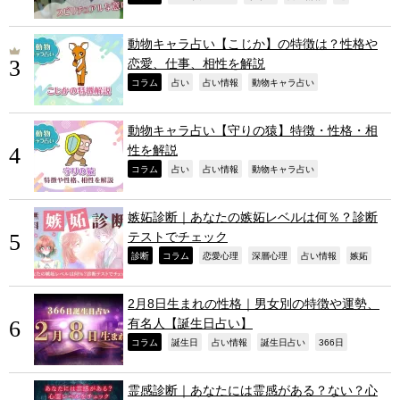
動物キャラ占い【こじか】の特徴は？性格や
恋愛、仕事、相性を解説
,
,
,
,
コラム
占い
占い情報
動物キャラ占い
動物キャラ占い【守りの猿】特徴・性格・相
性を解説
,
,
,
,
コラム
占い
占い情報
動物キャラ占い
嫉妬診断｜あなたの嫉妬レベルは何％？診断
テストでチェック
,
,
,
,
,
,
診断
コラム
恋愛心理
深層心理
占い情報
嫉妬
2月8日生まれの性格｜男女別の特徴や運勢、
有名人【誕生日占い】
,
,
,
,
,
コラム
誕生日
占い情報
誕生日占い
366日
霊感診断｜あなたには霊感がある？ない？心