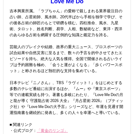
Love Me Do
吉本興業所属。「ラブちゃん」の愛称で親しまれる業界最注目の
占い師、占星術師、風水師。20代半ばから手相を独学で学び、そ
の後各占術の師匠のもとで研鑽を積む。四柱推命、風水、九星
術、タロット、姓名判断、易学、人相、数秘術など、東洋・西洋
のあらゆる占術を網羅する圧倒的な知識と鑑定力を誇る。
芸能人のブレイクや結婚、政界の重大ニュース、プロスポーツの
試合結果や自然災害に至るまで、数々の予言を的中させてきたエ
ピソードを持ち、絶大な人気を獲得。全国で開催される占いライ
ブは予約困難を極め、「会うと運がよくなる」「歩くパワースポ
ット」と称されるほど熱狂的な支持を集めている。
日本テレビ『ニノさん』、TBS『ラヴィット！』をはじめとする
多数のテレビ番組に出演するほか、『ムー』や『東京スポーツ』
等での連載実績も持つ。著書も多岐にわたり、『Love Me Doの月
と龍が導く 守護龍占術 2026 大全』『月占星術 2026』（ブティッ
ク社）や『Love Me Doの大予言』シリーズなど、年運を見通す開
運指南書を継続的に発表し、多くの人々を幸運へと導いている。
■ 関連リンク
・公式ブログ：
「黄金のリンゴ」