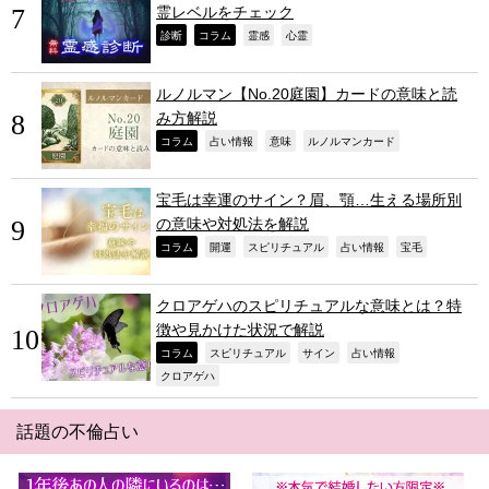
霊レベルをチェック
,
,
,
,
診断
コラム
霊感
心霊
ルノルマン【No.20庭園】カードの意味と読
み方解説
,
,
,
,
コラム
占い情報
意味
ルノルマンカード
宝毛は幸運のサイン？眉、顎…生える場所別
の意味や対処法を解説
,
,
,
,
,
コラム
開運
スピリチュアル
占い情報
宝毛
クロアゲハのスピリチュアルな意味とは？特
徴や見かけた状況で解説
,
,
,
,
コラム
スピリチュアル
サイン
占い情報
,
クロアゲハ
話題の不倫占い