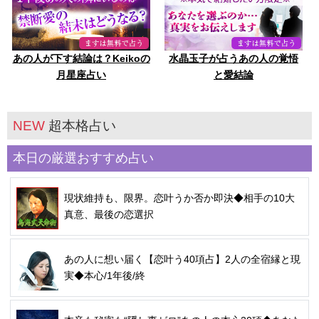
あの人が下す結論は？Keikoの
水晶玉子が占うあの人の覚悟
月星座占い
と愛結論
NEW
超本格占い
本日の厳選おすすめ占い
現状維持も、限界。恋叶うか否か即決◆相手の10大
真意、最後の恋選択
あの人に想い届く【恋叶う40項占】2人の全宿縁と現
実◆本心/1年後/終