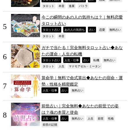
,
,
,
,
タロット
本音
進展
パトラ
今この瞬間のあの人の気持ちは？｜無料恋愛
タロット占い
,
,
,
,
,
タロット占い
あの人の気持ち
占い
恋愛
無料占い
,
,
タロット
本音
ガチで当たる！完全無料タロット占い◆あな
たの運命・人生の転機
,
,
,
,
,
タロット占い
人生・仕事
占い
転機
無料占い
,
,
,
タロット
人生
マドモアゼル・ミータン
算命学｜無料で命式算出◆あなたの宿命・運
勢・性格を精密鑑定
,
,
,
人生・仕事
占い
無料占い
前世占い｜完全無料◆あなたの前世での姿
は？魂の本質と使命
,
,
,
,
,
,
人生・仕事
占い
無料占い
人生
前世
性格
,
前世の記憶