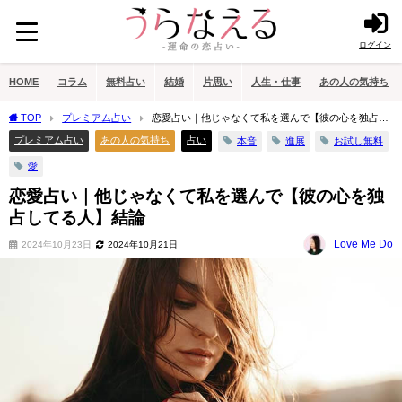
ログイン
HOME
コラム
無料占い
結婚
片思い
人生・仕事
あの人の気持ち
TOP
プレミアム占い
恋愛占い｜他じゃなくて私を選んで【彼の心を独占し
てる人】結論
プレミアム占い
あの人の気持ち
占い
本音
進展
お試し無料
愛
恋愛占い｜他じゃなくて私を選んで【彼の心を独
占してる人】結論
Love Me Do
2024年10月23日
2024年10月21日