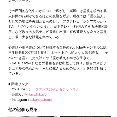
定をスタート。
その圧倒的な的中力が口コミで広がり、楽屋には霊視を求める芸
人仲間の行列ができるほどの反響を呼ぶ。現在では「霊視芸人」
としての地位を確固たるものとし、フジテレビ『ホンマでっか!?
TV』『ダウンタウンなう』、日本テレビ『行列のできる法律相談
所』など数々の人気テレビ番組に出演。有名芸能人を次々と霊視
し、常に大きな話題を集めている。
心霊話や生き霊について解説する自身のYouTubeチャンネルは総
再生回数6,000万回を超え、ネット上でも絶大な人気を誇る。『ヤ
バい生き霊』（光文社）や『霊が教える幸せな生き方』
（KADOKAWA）などの著書も多数出版しており、独自のスピリ
チュアルな視点から「幸せに生きるためのヒント」を発信し続け
ている。
■ 関連リンク
・YouTube：
シークエンスはやともチャンネル
・公式X：
@HayaTaka78
・Instagram：
takahayatomo
他の記事も見る