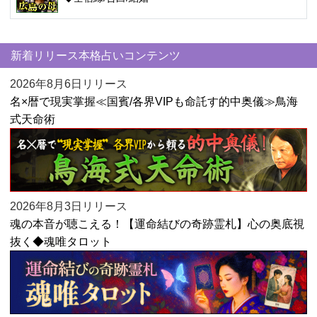
新着リリース本格占いコンテンツ
2026年8月6日リリース
名×暦で現実掌握≪国賓/各界VIPも命託す的中奥儀≫鳥海
式天命術
2026年8月3日リリース
魂の本音が聴こえる！【運命結びの奇跡霊札】心の奥底視
抜く◆魂唯タロット