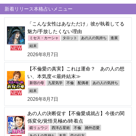
新着リリース本格占いメニュー
「こんな女性はあなただけ」彼が執着してる
魅力/手放したくない理由
ミセス・カーシャ
タロット
あの人の気持ち
進展
結末
NEW
2026年8月7日
【不倫愛の真実】これは運命？ あの人の想
い、本気度≪最終結末≫
新宿の母
九星気学
不倫
配偶者
あの人の気持ち
結末
NEW
2026年8月7日
あの人の決断促す【不倫愛成就占】今後の関
係変化/覚悟見極め/終着点
鏡リュウジ
西洋占星術
不倫
婚外恋愛
あの人の気持ち
本音
恋の行方