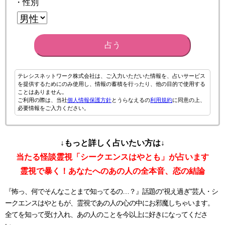
・性別
占う
テレシスネットワーク株式会社は、ご入力いただいた情報を、占いサービス
を提供するためにのみ使用し、情報の蓄積を行ったり、他の目的で使用する
ことはありません。
ご利用の際は、当社
個人情報保護方針
とうらなえるの
利用規約
に同意の上、
必要情報をご入力ください。
↓もっと詳しく占いたい方は↓
当たる怪談霊視「シークエンスはやとも」が占います
霊視で暴く！あなたへのあの人の全本音、恋の結論
『怖っ、何でそんなことまで知ってるの…？』話題の“視え過ぎ”芸人・シ
ークエンスはやともが、霊視であの人の心の中にお邪魔しちゃいます。
全てを知って受け入れ、あの人のことを今以上に好きになってくださ