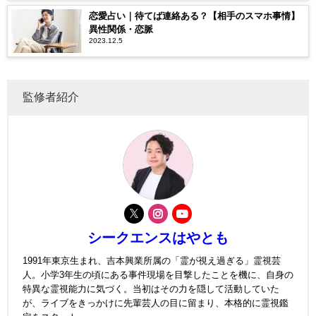
恋愛占い｜待てば連絡ある？【相手のスマホ事情】
異性関係・恋脈
2023.12.5
監修者紹介
シークエンスはやとも
1991年東京生まれ、吉本興業所属の「霊が視え過ぎる」霊視芸
人。小学3年生の頃にある事件現場を目撃したことを機に、自身の
特異な霊視能力に気づく。当初はその力を隠して活動していた
が、ライブをきっかけに先輩芸人の目に留まり、本格的に霊視鑑