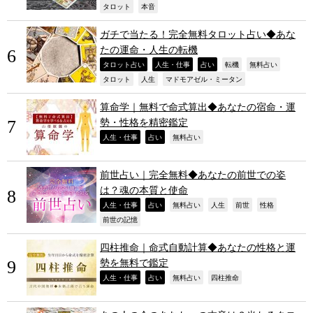
,
,
タロット
本音
ガチで当たる！完全無料タロット占い◆あな
たの運命・人生の転機
,
,
,
,
,
タロット占い
人生・仕事
占い
転機
無料占い
,
,
,
タロット
人生
マドモアゼル・ミータン
算命学｜無料で命式算出◆あなたの宿命・運
勢・性格を精密鑑定
,
,
,
人生・仕事
占い
無料占い
前世占い｜完全無料◆あなたの前世での姿
は？魂の本質と使命
,
,
,
,
,
,
人生・仕事
占い
無料占い
人生
前世
性格
,
前世の記憶
四柱推命｜命式自動計算◆あなたの性格と運
勢を無料で鑑定
,
,
,
,
人生・仕事
占い
無料占い
四柱推命