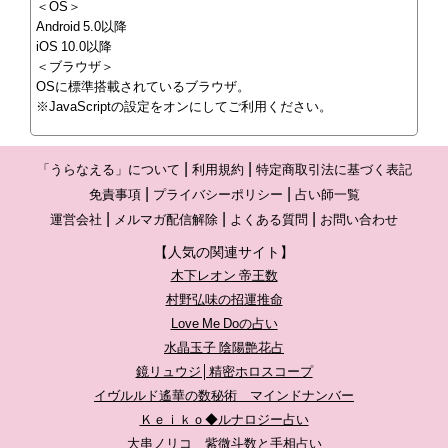
＜OS＞
Android 5.0以降
iOS 10.0以降
＜ブラウザ＞
OSに標準搭載されているブラウザ。
※JavaScriptの設定をオンにしてご利用ください。
「うらなえる」について
利用規約
特定商取引法に基づく表記
免責事項
プライバシーポリシー
占い師一覧
運営会社
メルマガ配信解除
よくある質問
お問い合わせ
【人気の関連サイト】
木下レオン 帝王数
村野弘味の招運推命
Love Me Doの占い
水晶玉子 陰陽艶花占
鏡リュウジ│精密ホロスコープ
イヴルルド遙華の数秘術 マインドナンバー
Ｋｅｉｋｏ◆ルナロジー占い
大串ノリコ 紫微斗数と手相占い