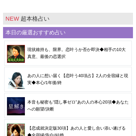
NEW
超本格占い
本日の厳選おすすめ占い
現状維持も、限界。恋叶うか否か即決◆相手の10大
真意、最後の恋選択
あの人に想い届く【恋叶う40項占】2人の全宿縁と現
実◆本心/1年後/終
本音も秘密も“隠し事ゼロ”あの人の本心20項◆あなた
への願望/決断
【恋成就決定版30項】あの人と愛し合い添い遂げる
◆全宿縁/告白/結婚