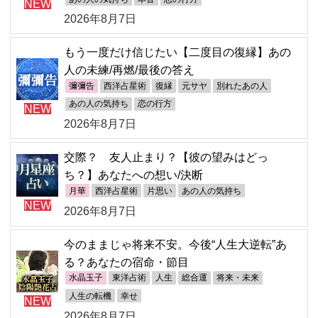
NEW
2026年8月7日
もう一度だけ信じたい【二度目の復縁】あの
人の未練/再燃/最後の答え
彌彌告
西洋占星術
復縁
元サヤ
別れたあの人
あの人の気持ち
恋の行方
NEW
2026年8月7日
交際？ 友人止まり？【彼の望みはどっ
ち？】あなたへの想い/決断
月華
西洋占星術
片思い
あの人の気持ち
NEW
2026年8月7日
今のままじゃ将来不安。今後“人生大逆転”あ
る？あなたの宿命・節目
水晶玉子
東洋占術
人生
総合運
将来・未来
人生の転機
幸せ
NEW
2026年8月7日