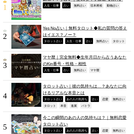
,
,
,
,
,
人生・仕事
占い
無料占い
弦本將裕
動物占い
Yes No占い｜無料タロット◆私の質問の答え
はイエス？ノー？
,
,
,
,
,
タロット占い
人生・仕事
占い
無料占い
タロット
マヤ暦｜完全無料◆生年月日から占うあなた
のKin番号・性格・相性
,
,
,
,
人生・仕事
占い
無料占い
マヤ暦
タロット占い｜彼の気持ちは…？あなたに向
けるリアルな本音とは
,
,
,
,
,
タロット占い
あの人の気持ち
占い
恋愛
無料占い
,
,
,
,
タロット
本音
進展
パトラ
今この瞬間のあの人の気持ちは？｜無料恋愛
タロット占い
,
,
,
,
,
タロット占い
あの人の気持ち
占い
恋愛
無料占い