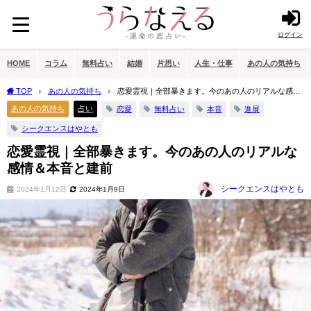
ログイン
HOME
コラム
無料占い
結婚
片思い
人生・仕事
あの人の気持ち
TOP
あの人の気持ち
恋愛霊視｜全部暴きます。今のあの人のリアルな感情
＆本音と建前
あの人の気持ち
占い
恋愛
無料占い
本音
進展
シークエンスはやとも
恋愛霊視｜全部暴きます。今のあの人のリアルな
感情＆本音と建前
シークエンスはやとも
2024年1月12日
2024年1月9日