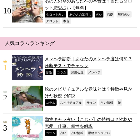
あの人の今のあなたへの本音は？当たるタロ
ット恋愛占い【無料】
,
,
,
,
,
タロット占い
あの人の気持ち
占い
恋愛
無料占い
,
,
タロット
本音
人気コラムランキング
メンヘラ診断｜あなたのメンヘラ度は何％？
診断テストでチェック
,
,
,
,
診断
コラム
深層心理
メンヘラ
蛇のスピリチュアルな意味とは？特徴や見か
けた状況で解説
,
,
,
,
,
コラム
スピリチュアル
サイン
占い情報
蛇
動物キャラ占い【こじか】の特徴は？性格や
恋愛、仕事、相性を解説
,
,
,
,
コラム
占い
占い情報
動物キャラ占い