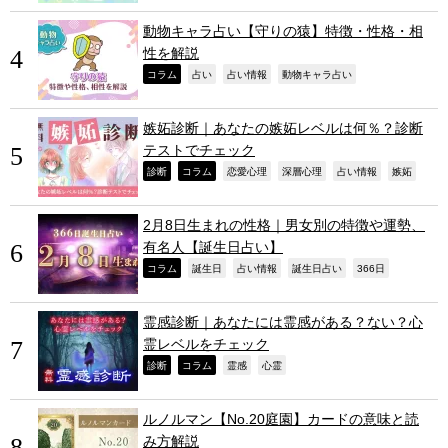
動物キャラ占い【守りの猿】特徴・性格・相
性を解説
,
,
,
,
コラム
占い
占い情報
動物キャラ占い
嫉妬診断｜あなたの嫉妬レベルは何％？診断
テストでチェック
,
,
,
,
,
,
診断
コラム
恋愛心理
深層心理
占い情報
嫉妬
2月8日生まれの性格｜男女別の特徴や運勢、
有名人【誕生日占い】
,
,
,
,
,
コラム
誕生日
占い情報
誕生日占い
366日
霊感診断｜あなたには霊感がある？ない？心
霊レベルをチェック
,
,
,
,
診断
コラム
霊感
心霊
ルノルマン【No.20庭園】カードの意味と読
み方解説