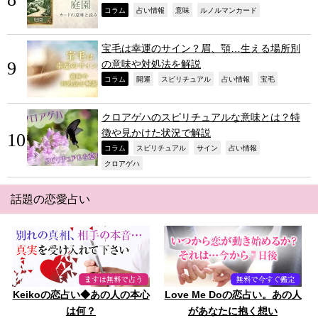
,
,
,
,
コラム
占い情報
意味
ルノルマンカード
宝毛は幸運のサイン？眉、顎…生える場所別
の意味や対処法を解説
,
,
,
,
,
コラム
開運
スピリチュアル
占い情報
宝毛
クロアゲハのスピリチュアルな意味とは？特
徴や見かけた状況で解説
,
,
,
,
コラム
スピリチュアル
サイン
占い情報
,
クロアゲハ
話題の恋愛占い
Keikoの恋占い◆あの人の本心
Love Me Doの恋占い。あの人
は何？
があなたに抱く想い