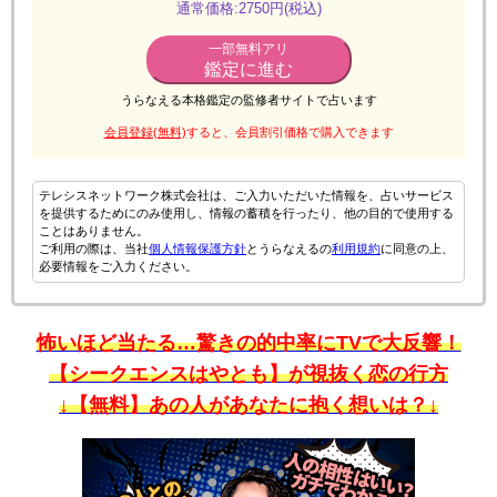
通常価格:2750円(税込)
一部無料アリ
鑑定に進む
うらなえる本格鑑定の監修者サイトで占います
会員登録(無料)
すると、会員割引価格で購入できます
テレシスネットワーク株式会社は、ご入力いただいた情報を、占いサービス
を提供するためにのみ使用し、情報の蓄積を行ったり、他の目的で使用する
ことはありません。
ご利用の際は、当社
個人情報保護方針
とうらなえるの
利用規約
に同意の上、
必要情報をご入力ください。
怖いほど当たる…驚きの的中率にTVで大反響！
【シークエンスはやとも】が視抜く恋の行方
↓【無料】あの人があなたに抱く想いは？↓