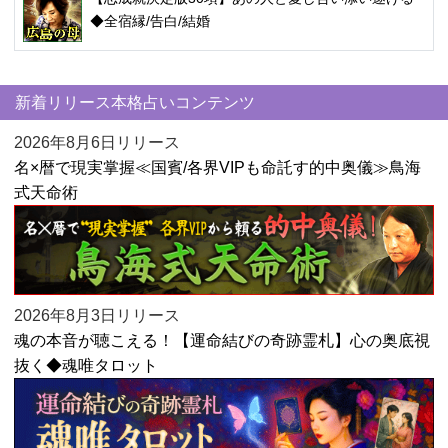
◆全宿縁/告白/結婚
新着リリース本格占いコンテンツ
2026年8月6日リリース
名×暦で現実掌握≪国賓/各界VIPも命託す的中奥儀≫鳥海
式天命術
2026年8月3日リリース
魂の本音が聴こえる！【運命結びの奇跡霊札】心の奥底視
抜く◆魂唯タロット