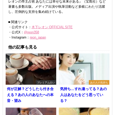
レオンの帝王占術 あなたには幸せな未来がある』（宝島社）など
著書も多数出版。メディア出演や執筆活動など多岐にわたり活躍
し、圧倒的な支持を集め続けている。
■ 関連リンク
・公式サイト：
木下レオン OFFICIAL SITE
・公式X：
@reon358
・Instagram：
reon_japan
他の記事も見る
プレミアム占い
あの人の気持ち
何が正解？どうしたら付き合
気持ち…すれ違ってる？あの
える？あの人のあなたへの本
人はあなたをどう思ってい
音・望み
る？