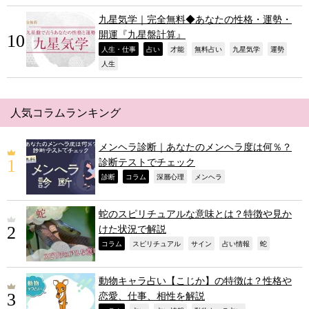
九星気学｜完全無料◆あなたの性格・運勢・
開運『九星盤計算』
,
,
,
,
,
,
人生・仕事
占い
才能
無料占い
九星気学
運勢
,
人生
人気コラムランキング
メンヘラ診断｜あなたのメンヘラ度は何％？
診断テストでチェック
,
,
,
,
診断
コラム
深層心理
メンヘラ
蛇のスピリチュアルな意味とは？特徴や見か
けた状況で解説
,
,
,
,
,
コラム
スピリチュアル
サイン
占い情報
蛇
動物キャラ占い【こじか】の特徴は？性格や
恋愛、仕事、相性を解説