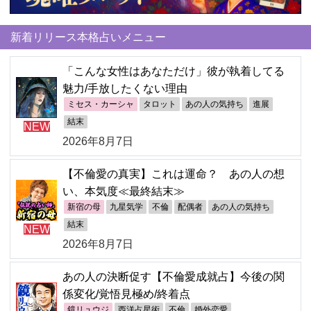
新着リリース本格占いメニュー
「こんな女性はあなただけ」彼が執着してる
魅力/手放したくない理由
ミセス・カーシャ
タロット
あの人の気持ち
進展
結末
NEW
2026年8月7日
【不倫愛の真実】これは運命？ あの人の想
い、本気度≪最終結末≫
新宿の母
九星気学
不倫
配偶者
あの人の気持ち
結末
NEW
2026年8月7日
あの人の決断促す【不倫愛成就占】今後の関
係変化/覚悟見極め/終着点
鏡リュウジ
西洋占星術
不倫
婚外恋愛