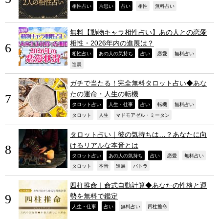
,
,
,
,
,
相性占い
片思い
占い
相性
無料占い
無料【動物キャラ相性占い】あの人との恋愛
相性・2026年内の進展は？
,
,
,
,
,
相性占い
あの人の気持ち
占い
恋愛
無料占い
,
進展
ガチで当たる！完全無料タロット占い◆あな
たの運命・人生の転機
,
,
,
,
,
タロット占い
人生・仕事
占い
転機
無料占い
,
,
,
タロット
人生
マドモアゼル・ミータン
タロット占い｜彼の気持ちは…？あなたに向
けるリアルな本音とは
,
,
,
,
,
タロット占い
あの人の気持ち
占い
恋愛
無料占い
,
,
,
,
タロット
本音
進展
パトラ
四柱推命｜命式自動計算◆あなたの性格と運
勢を無料で鑑定
,
,
,
,
人生・仕事
占い
無料占い
四柱推命