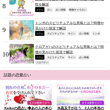
性を解説
,
,
,
,
コラム
占い
占い情報
動物キャラ占い
トンボのスピリチュアルな意味とは？特徴や
見かけた状況で解説
,
,
,
,
,
コラム
スピリチュアル
サイン
占い情報
トンボ
クロアゲハのスピリチュアルな意味とは？特
徴や見かけた状況で解説
,
,
,
,
コラム
スピリチュアル
サイン
占い情報
,
クロアゲハ
話題の恋愛占い
Keikoの恋占い◆あの人の本心
水晶玉子が占う、2人の本当の