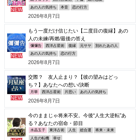
あの人の気持ち
本音
恋の行方
NEW
2026年8月7日
もう一度だけ信じたい【二度目の復縁】あの
人の未練/再燃/最後の答え
彌彌告
西洋占星術
復縁
元サヤ
別れたあの人
あの人の気持ち
恋の行方
NEW
2026年8月7日
交際？ 友人止まり？【彼の望みはどっ
ち？】あなたへの想い/決断
月華
西洋占星術
片思い
あの人の気持ち
NEW
2026年8月7日
今のままじゃ将来不安。今後“人生大逆転”あ
る？あなたの宿命・節目
水晶玉子
東洋占術
人生
総合運
将来・未来
人生の転機
幸せ