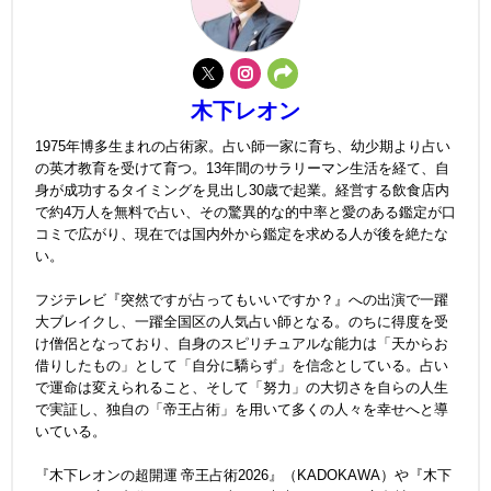
木下レオン
1975年博多生まれの占術家。占い師一家に育ち、幼少期より占い
の英才教育を受けて育つ。13年間のサラリーマン生活を経て、自
身が成功するタイミングを見出し30歳で起業。経営する飲食店内
で約4万人を無料で占い、その驚異的な的中率と愛のある鑑定が口
コミで広がり、現在では国内外から鑑定を求める人が後を絶たな
い。
フジテレビ『突然ですが占ってもいいですか？』への出演で一躍
大ブレイクし、一躍全国区の人気占い師となる。のちに得度を受
け僧侶となっており、自身のスピリチュアルな能力は「天からお
借りしたもの」として「自分に驕らず」を信念としている。占い
で運命は変えられること、そして「努力」の大切さを自らの人生
で実証し、独自の「帝王占術」を用いて多くの人々を幸せへと導
いている。
『木下レオンの超開運 帝王占術2026』（KADOKAWA）や『木下