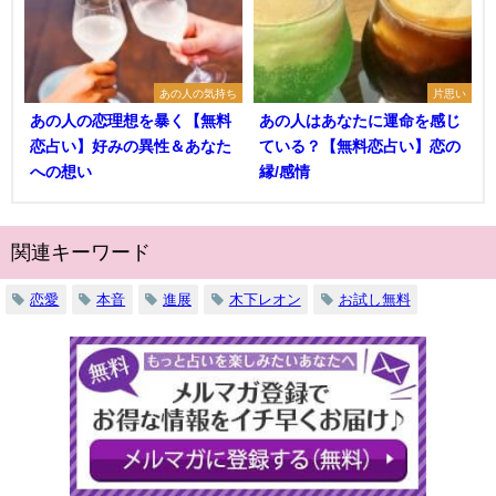
あの人の気持ち
片思い
あの人の恋理想を暴く【無料
あの人はあなたに運命を感じ
恋占い】好みの異性＆あなた
ている？【無料恋占い】恋の
への想い
縁/感情
関連キーワード
恋愛
本音
進展
木下レオン
お試し無料