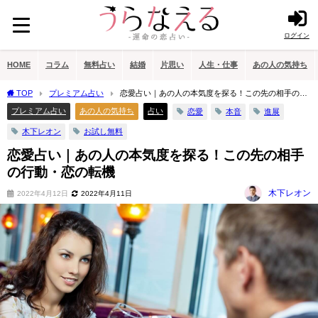
ログイン
HOME
コラム
無料占い
結婚
片思い
人生・仕事
あの人の気持ち
TOP
プレミアム占い
恋愛占い｜あの人の本気度を探る！この先の相手の行
動・恋の転機
プレミアム占い
あの人の気持ち
占い
恋愛
本音
進展
木下レオン
お試し無料
恋愛占い｜あの人の本気度を探る！この先の相手
の行動・恋の転機
木下レオン
2022年4月12日
2022年4月11日