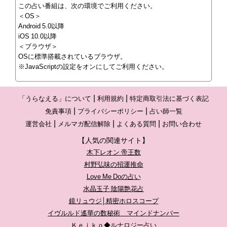
この占い番組は、次の環境でご利用ください。
＜OS＞
Android 5.0以降
iOS 10.0以降
＜ブラウザ＞
OSに標準搭載されているブラウザ。
※JavaScriptの設定をオンにしてご利用ください。
「うらなえる」について
利用規約
特定商取引法に基づく表記
免責事項
プライバシーポリシー
占い師一覧
運営会社
メルマガ配信解除
よくある質問
お問い合わせ
【人気の関連サイト】
木下レオン 帝王数
村野弘味の招運推命
Love Me Doの占い
水晶玉子 陰陽艶花占
鏡リュウジ│精密ホロスコープ
イヴルルド遙華の数秘術 マインドナンバー
Ｋｅｉｋｏ◆ルナロジー占い