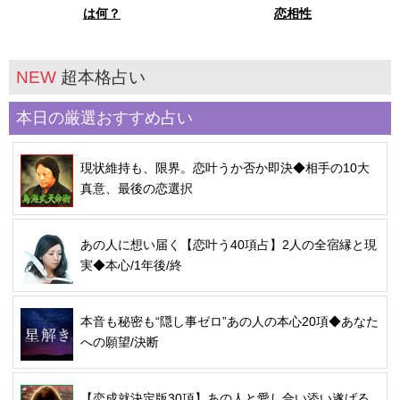
は何？
恋相性
NEW
超本格占い
本日の厳選おすすめ占い
現状維持も、限界。恋叶うか否か即決◆相手の10大
真意、最後の恋選択
あの人に想い届く【恋叶う40項占】2人の全宿縁と現
実◆本心/1年後/終
本音も秘密も“隠し事ゼロ”あの人の本心20項◆あなた
への願望/決断
【恋成就決定版30項】あの人と愛し合い添い遂げる