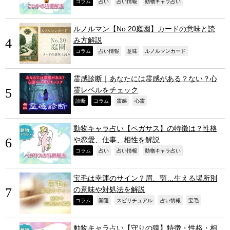
,
,
,
,
コラム
占い
占い情報
動物キャラ占い
ルノルマン【No.20庭園】カードの意味と読
み方解説
,
,
,
,
コラム
占い情報
意味
ルノルマンカード
霊感診断｜あなたには霊感がある？ない？心
霊レベルをチェック
,
,
,
,
診断
コラム
霊感
心霊
動物キャラ占い【ペガサス】の特徴は？性格
や恋愛、仕事、相性を解説
,
,
,
,
コラム
占い
占い情報
動物キャラ占い
宝毛は幸運のサイン？眉、顎…生える場所別
の意味や対処法を解説
,
,
,
,
,
コラム
開運
スピリチュアル
占い情報
宝毛
動物キャラ占い【守りの猿】特徴・性格・相