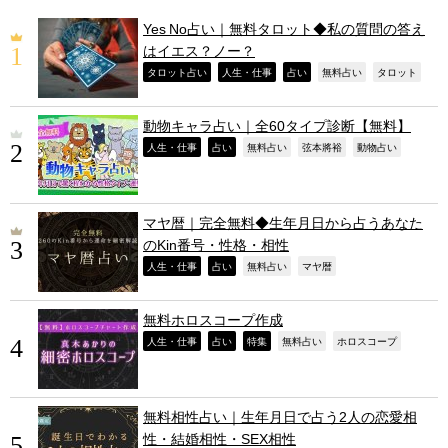
Yes No占い｜無料タロット◆私の質問の答え
はイエス？ノー？
,
,
,
,
,
タロット占い
人生・仕事
占い
無料占い
タロット
動物キャラ占い｜全60タイプ診断【無料】
,
,
,
,
,
人生・仕事
占い
無料占い
弦本將裕
動物占い
マヤ暦｜完全無料◆生年月日から占うあなた
のKin番号・性格・相性
,
,
,
,
人生・仕事
占い
無料占い
マヤ暦
無料ホロスコープ作成
,
,
,
,
,
人生・仕事
占い
特集
無料占い
ホロスコープ
無料相性占い｜生年月日で占う2人の恋愛相
性・結婚相性・SEX相性