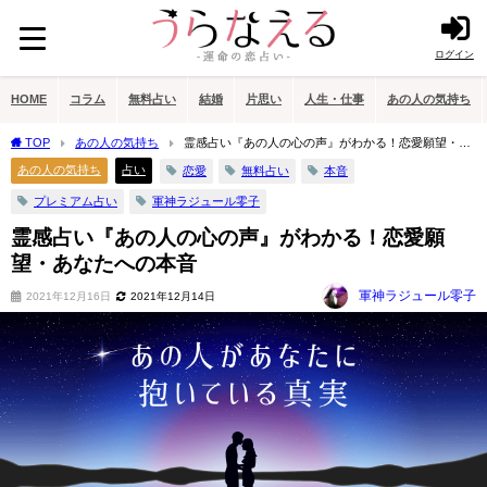
ログイン
HOME
コラム
無料占い
結婚
片思い
人生・仕事
あの人の気持ち
TOP
あの人の気持ち
霊感占い『あの人の心の声』がわかる！恋愛願望・あ
なたへの本音
あの人の気持ち
占い
恋愛
無料占い
本音
プレミアム占い
軍神ラジュール零子
霊感占い『あの人の心の声』がわかる！恋愛願
望・あなたへの本音
軍神ラジュール零子
2021年12月16日
2021年12月14日