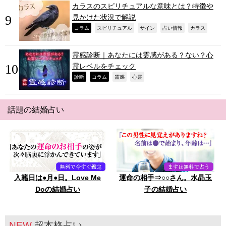
カラスのスピリチュアルな意味とは？特徴や
見かけた状況で解説
,
,
,
,
,
コラム
スピリチュアル
サイン
占い情報
カラス
霊感診断｜あなたには霊感がある？ない？心
霊レベルをチェック
,
,
,
,
診断
コラム
霊感
心霊
話題の結婚占い
入籍日は●月●日。Love Me
運命の相手⇒○○さん。水晶玉
Doの結婚占い
子の結婚占い
NEW
超本格占い