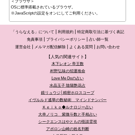
＜ブラウザ＞
OSに標準搭載されているブラウザ。
※JavaScriptの設定をオンにしてご利用ください。
「うらなえる」について
利用規約
特定商取引法に基づく表記
免責事項
プライバシーポリシー
占い師一覧
運営会社
メルマガ配信解除
よくある質問
お問い合わせ
【人気の関連サイト】
木下レオン 帝王数
村野弘味の招運推命
Love Me Doの占い
水晶玉子 陰陽艶花占
鏡リュウジ│精密ホロスコープ
イヴルルド遙華の数秘術 マインドナンバー
Ｋｅｉｋｏ◆ルナロジー占い
大串ノリコ 紫微斗数と手相占い
シークエンスはやともの怪談霊視
アポロン山崎の姓名判断