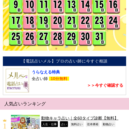
【電話占いメル】プロの占い師に今すぐ相談
うらなえる特典
全占い師
10分無料
＞＞今すぐ確認する
人気占いランキング
動物キャラ占い｜全60タイプ診断【無料】
,
,
,
,
,
人生・仕事
占い
無料占い
弦本將裕
動物占い