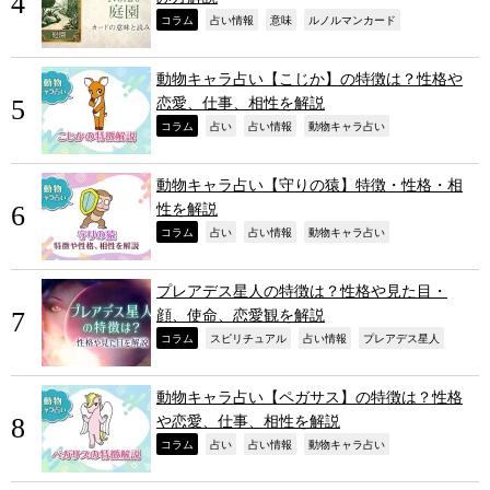
,
,
,
,
コラム
占い情報
意味
ルノルマンカード
動物キャラ占い【こじか】の特徴は？性格や
恋愛、仕事、相性を解説
,
,
,
,
コラム
占い
占い情報
動物キャラ占い
動物キャラ占い【守りの猿】特徴・性格・相
性を解説
,
,
,
,
コラム
占い
占い情報
動物キャラ占い
プレアデス星人の特徴は？性格や見た目・
顔、使命、恋愛観を解説
,
,
,
,
コラム
スピリチュアル
占い情報
プレアデス星人
動物キャラ占い【ペガサス】の特徴は？性格
や恋愛、仕事、相性を解説
,
,
,
,
コラム
占い
占い情報
動物キャラ占い