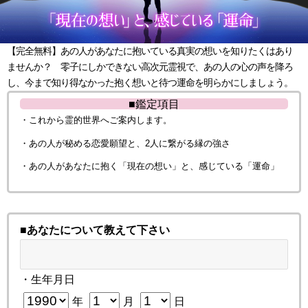
【完全無料】あの人があなたに抱いている真実の想いを知りたくはあり
ませんか？ 零子にしかできない高次元霊視で、あの人の心の声を降ろ
し、今まで知り得なかった抱く想いと待つ運命を明らかにしましょう。
■鑑定項目
・これから霊的世界へご案内します。
・あの人が秘める恋愛願望と、2人に繋がる縁の強さ
・あの人があなたに抱く「現在の想い」と、感じている「運命」
■あなたについて教えて下さい
・生年月日
年
月
日