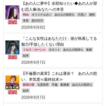
【あの人に夢中】全部知りたい◆あの人が望
む恋人像/あなたへの本音
Mira
オリジナル占い
あの人の気持ち
片思い
相性
本音
恋の行方
NEW
2026年8月8日
「こんな女性はあなただけ」彼が執着してる
魅力/手放したくない理由
ミセス・カーシャ
タロット
あの人の気持ち
進展
結末
NEW
2026年8月7日
【不倫愛の真実】これは運命？ あの人の想
い、本気度≪最終結末≫
新宿の母
九星気学
不倫
配偶者
あの人の気持ち
結末
NEW
2026年8月7日