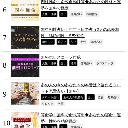
四柱推命｜命式自動計算◆あなたの性格と運
勢を無料で鑑定
,
,
,
,
人生・仕事
占い
無料占い
四柱推命
無料相性占い｜生年月日で占う2人の恋愛相
性・結婚相性・SEX相性
,
,
,
,
,
相性占い
片思い
占い
相性
無料占い
無料ホロスコープ作成
,
,
,
,
,
人生・仕事
占い
特集
無料占い
ホロスコープ
あの人の今のあなたへの本音は？当たるタロ
ット恋愛占い【無料】
,
,
,
,
,
タロット占い
あの人の気持ち
占い
恋愛
無料占い
,
,
タロット
本音
算命学｜無料で命式算出◆あなたの宿命・運
勢・性格を精密鑑定
,
,
,
人生・仕事
占い
無料占い