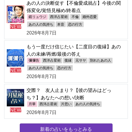
あの人の決断促す【不倫愛成就占】今後の関
係変化/覚悟見極め/終着点
鏡リュウジ
西洋占星術
不倫
婚外恋愛
あの人の気持ち
本音
恋の行方
NEW
2026年8月7日
もう一度だけ信じたい【二度目の復縁】あの
人の未練/再燃/最後の答え
彌彌告
西洋占星術
復縁
元サヤ
別れたあの人
あの人の気持ち
恋の行方
NEW
2026年8月7日
交際？ 友人止まり？【彼の望みはどっ
ち？】あなたへの想い/決断
月華
西洋占星術
片思い
あの人の気持ち
NEW
2026年8月7日
新着の占いをもっとみる