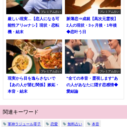
プレミアム占い
プレミアム占い
厳しい現実…【恋人になる可
脈薄恋⇒成就【高次元霊視】
能性アリorナシ】現状・恋転
2人の現状・3ヶ月後・1年後
機・結末
◆恋叶う日
プレミアム占い
プレミアム占い
現実から目を逸らさないで
“全ての本音・霊視します”あ
【あの人が望む関係】嫉妬・
の人があなたに隠す恋感情◆
本音・結末
愛結論
関連キーワード
軍神ラジュール零子
恋愛
無料占い
本音