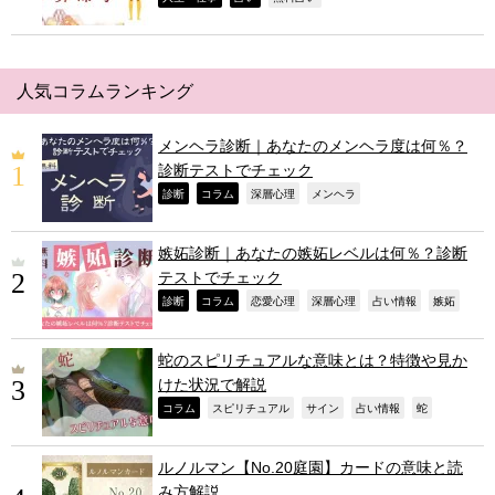
人気コラムランキング
メンヘラ診断｜あなたのメンヘラ度は何％？
診断テストでチェック
,
,
,
,
診断
コラム
深層心理
メンヘラ
嫉妬診断｜あなたの嫉妬レベルは何％？診断
テストでチェック
,
,
,
,
,
,
診断
コラム
恋愛心理
深層心理
占い情報
嫉妬
蛇のスピリチュアルな意味とは？特徴や見か
けた状況で解説
,
,
,
,
,
コラム
スピリチュアル
サイン
占い情報
蛇
ルノルマン【No.20庭園】カードの意味と読
み方解説