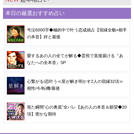
本日の厳選おすすめ占い
号泣6000字◆極的中で叶う恋成就占【宿縁全貌×相手
の本音】絆と最後
愛するあの人の全てが解る◆霊視で直接届ける『あ
なたへの全本音』SP
心繋がる/恋叶う≪星が解き明かす2人の宿縁32項≫
相性/今/転機/最後
視た瞬間“心の奥底”全バレ【あの人の本音＆願望◆20
項】密かな期待