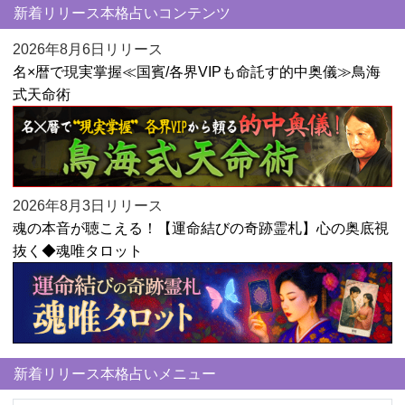
新着リリース本格占いコンテンツ
2026年8月6日リリース
名×暦で現実掌握≪国賓/各界VIPも命託す的中奥儀≫鳥海
式天命術
2026年8月3日リリース
魂の本音が聴こえる！【運命結びの奇跡霊札】心の奥底視
抜く◆魂唯タロット
新着リリース本格占いメニュー