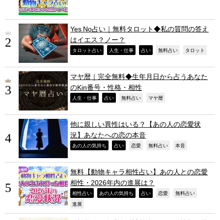
Yes No占い｜無料タロット◆私の質問の答え
はイエス？ノー？
,
,
,
,
,
タロット占い
人生・仕事
占い
無料占い
タロット
マヤ暦｜完全無料◆生年月日から占うあなた
のKin番号・性格・相性
,
,
,
,
人生・仕事
占い
無料占い
マヤ暦
他に親しい異性はいる？【あの人の恋愛状
況】あなたへの恋の本音
,
,
,
,
,
あの人の気持ち
占い
恋愛
無料占い
本音
無料【動物キャラ相性占い】あの人との恋愛
相性・2026年内の進展は？
,
,
,
,
,
相性占い
あの人の気持ち
占い
恋愛
無料占い
,
進展