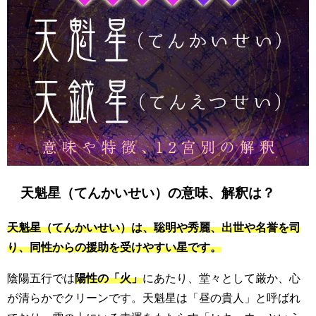
天魁星（てんかいせい）の意味、解釈は？
天魁星（てんかいせい）は、聡明や秀麗、出世や名誉を司
り、同性からの援助を受けやすい星です。
陰陽五行では
陽性の「火」
にあたり、堂々として厳か、心
が清らかでクリーンです。天魁星は「昼の貴人」と呼ばれ