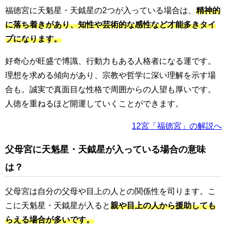
福徳宮に天魁星・天鉞星の2つが入っている場合は、
精神的
に落ち着きがあり、知性や芸術的な感性など才能多きタイ
プになります。
好奇心が旺盛で博識、行動力もある人格者になる運です。
理想を求める傾向があり、宗教や哲学に深い理解を示す場
合も。誠実で真面目な性格で周囲からの人望も厚いです。
人徳を重ねるほど開運していくことができます。
12宮「福徳宮」の解説へ
父母宮に天魁星・天鉞星が入っている場合の意味
は？
父母宮は自分の父母や目上の人との関係性を司ります。こ
こに天魁星・天鉞星が入ると
親や目上の人から援助しても
らえる場合が多いです。