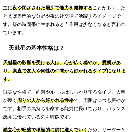
主に
夜や閉ざされた場所で能力を発揮する
ことが多く、た
とえば専門的な分野や夜の社交場で活躍するイメージで
す。昼の時間帯に生まれると吉作用は少なくなると言われ
ています。
天魁星の基本性格は？
天魁星の影響を受ける人は、心が広く穏やか、愛嬌があ
り、素直で友人や同性の仲間から好かれるタイプになりま
す。
誠実な性格で、約束やルールはしっかり守るタイプ。人望
が厚く
周りの人から好かれる性格
で、周囲はいつも賑やか
です。相手の気持ちを察する能力に長けており、バランス
感覚に優れているのも特徴です。
独立心が旺盛で積極的に前に進んでいく
ため、リーダーと