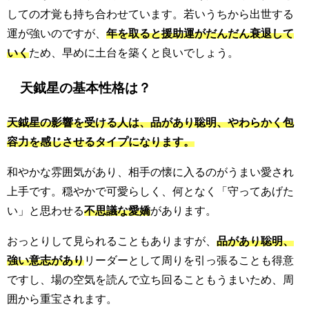
しての才覚も持ち合わせています。若いうちから出世する
運が強いのですが、
年を取ると援助運がだんだん衰退して
いく
ため、早めに土台を築くと良いでしょう。
天鉞星の基本性格は？
天鉞星の影響を受ける人は、品があり聡明、やわらかく包
容力を感じさせるタイプになります。
和やかな雰囲気があり、相手の懐に入るのがうまい愛され
上手です。穏やかで可愛らしく、何となく「守ってあげた
い」と思わせる
不思議な愛嬌
があります。
おっとりして見られることもありますが、
品があり聡明、
強い意志があり
リーダーとして周りを引っ張ることも得意
ですし、場の空気を読んで立ち回ることもうまいため、周
囲から重宝されます。