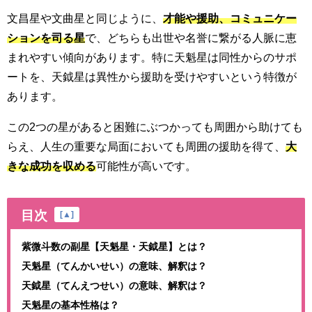
文昌星や文曲星と同じように、
才能や援助、コミュニケー
ションを司る星
で、どちらも出世や名誉に繋がる人脈に恵
まれやすい傾向があります。特に天魁星は同性からのサポ
ートを、天鉞星は異性から援助を受けやすいという特徴が
あります。
この2つの星があると困難にぶつかっても周囲から助けても
らえ、人生の重要な局面においても周囲の援助を得て、
大
きな成功を収める
可能性が高いです。
目次
[
▲
]
紫微斗数の副星【天魁星・天鉞星】とは？
天魁星（てんかいせい）の意味、解釈は？
天鉞星（てんえつせい）の意味、解釈は？
天魁星の基本性格は？