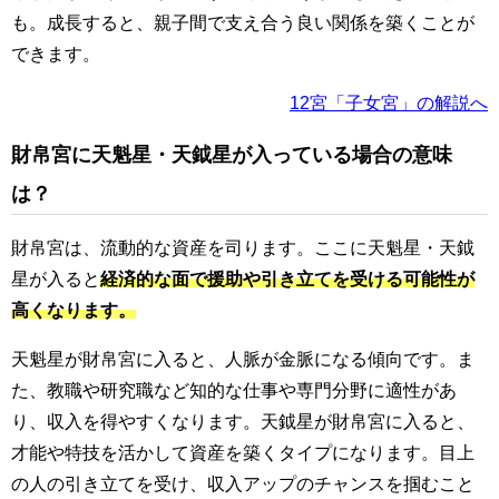
も。成長すると、親子間で支え合う良い関係を築くことが
できます。
12宮「子女宮」の解説へ
財帛宮に天魁星・天鉞星が入っている場合の意味
は？
財帛宮は、流動的な資産を司ります。ここに天魁星・天鉞
星が入ると
経済的な面で援助や引き立てを受ける可能性が
高くなります。
天魁星が財帛宮に入ると、人脈が金脈になる傾向です。ま
た、教職や研究職など知的な仕事や専門分野に適性があ
り、収入を得やすくなります。天鉞星が財帛宮に入ると、
才能や特技を活かして資産を築くタイプになります。目上
の人の引き立てを受け、収入アップのチャンスを掴むこと