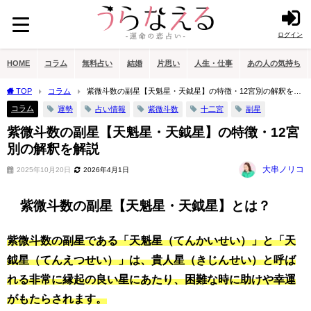
ログイン
HOME
コラム
無料占い
結婚
片思い
人生・仕事
あの人の気持ち
TOP
コラム
紫微斗数の副星【天魁星・天鉞星】の特徴・12宮別の解釈を解
説
コラム
運勢
占い情報
紫微斗数
十二宮
副星
紫微斗数の副星【天魁星・天鉞星】の特徴・12宮
別の解釈を解説
大串ノリコ
2025年10月20日
2026年4月1日
紫微斗数の副星【天魁星・天鉞星】とは？
紫微斗数の副星である「天魁星（てんかいせい）」と「天
鉞星（てんえつせい）」は、貴人星（きじんせい）と呼ば
れる非常に縁起の良い星にあたり、困難な時に助けや幸運
がもたらされます。