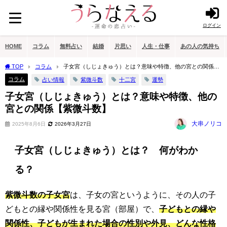
ログイン
HOME
コラム
無料占い
結婚
片思い
人生・仕事
あの人の気持ち
TOP
コラム
子女宮（しじょきゅう）とは？意味や特徴、他の宮との関係
【紫微斗数】
コラム
占い情報
紫微斗数
十二宮
運勢
子女宮（しじょきゅう）とは？意味や特徴、他の
宮との関係【紫微斗数】
大串ノリコ
2025年8月6日
2026年3月27日
子女宮（しじょきゅう）とは？ 何がわか
る？
紫微斗数の子女宮
は、子女の宮というように、その人の子
どもとの縁や関係性を見る宮（部屋）で、
子どもとの縁や
関係性、子どもが生まれた場合の性別や外見、どんな性格