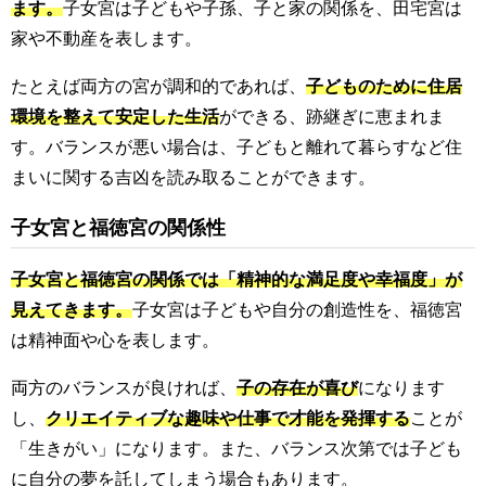
ます。
子女宮は子どもや子孫、子と家の関係を、田宅宮は
家や不動産を表します。
たとえば両方の宮が調和的であれば、
子どものために住居
環境を整えて安定した生活
ができる、跡継ぎに恵まれま
す。バランスが悪い場合は、子どもと離れて暮らすなど住
まいに関する吉凶を読み取ることができます。
子女宮と福徳宮の関係性
子女宮と福徳宮の関係では「精神的な満足度や幸福度」が
見えてきます。
子女宮は子どもや自分の創造性を、福徳宮
は精神面や心を表します。
両方のバランスが良ければ、
子の存在が喜び
になります
し、
クリエイティブな趣味や仕事で才能を発揮する
ことが
「生きがい」になります。また、バランス次第では子ども
に自分の夢を託してしまう場合もあります。