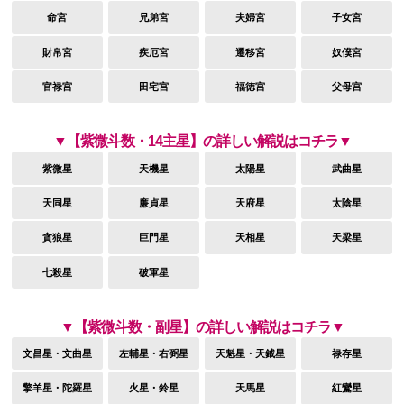
命宮
兄弟宮
夫婦宮
子女宮
財帛宮
疾厄宮
遷移宮
奴僕宮
官禄宮
田宅宮
福徳宮
父母宮
▼【紫微斗数・14主星】の詳しい解説はコチラ▼
紫微星
天機星
太陽星
武曲星
天同星
廉貞星
天府星
太陰星
貪狼星
巨門星
天相星
天梁星
七殺星
破軍星
▼【紫微斗数・副星】の詳しい解説はコチラ▼
文昌星・文曲星
左輔星・右弼星
天魁星・天鉞星
禄存星
擎羊星・陀羅星
火星・鈴星
天馬星
紅鸞星