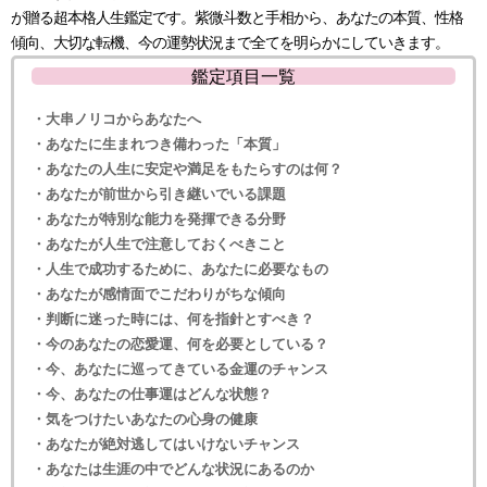
が贈る超本格人生鑑定です。紫微斗数と手相から、あなたの本質、性格
傾向、大切な転機、今の運勢状況まで全てを明らかにしていきます。
鑑定項目一覧
・大串ノリコからあなたへ
・あなたに生まれつき備わった「本質」
・あなたの人生に安定や満足をもたらすのは何？
・あなたが前世から引き継いでいる課題
・あなたが特別な能力を発揮できる分野
・あなたが人生で注意しておくべきこと
・人生で成功するために、あなたに必要なもの
・あなたが感情面でこだわりがちな傾向
・判断に迷った時には、何を指針とすべき？
・今のあなたの恋愛運、何を必要としている？
・今、あなたに巡ってきている金運のチャンス
・今、あなたの仕事運はどんな状態？
・気をつけたいあなたの心身の健康
・あなたが絶対逃してはいけないチャンス
・あなたは生涯の中でどんな状況にあるのか