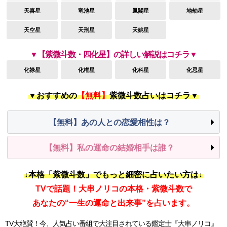
天喜星
竜池星
鳳閣星
地劫星
天空星
天刑星
天姚星
▼【紫微斗数・四化星】の詳しい解説はコチラ▼
化禄星
化権星
化科星
化忌星
▼おすすめの
【無料】
紫微斗数占いはコチラ▼
【無料】あの人との恋愛相性は？
【無料】私の運命の結婚相手は誰？
↓本格「紫微斗数」でもっと細密に占いたい方は↓
TVで話題！大串ノリコの本格・紫微斗数で
あなたの“一生の運命と出来事”を占います。
TV大絶賛！今、人気占い番組で大注目されている鑑定士『大串ノリコ』