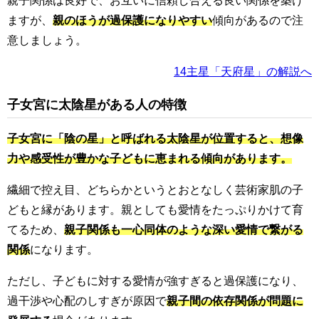
親子関係は良好で、お互いに信頼し合える良い関係を築け
ますが、
親のほうが過保護になりやすい
傾向があるので注
意しましょう。
14主星「天府星」の解説へ
子女宮に太陰星がある人の特徴
子女宮に「陰の星」と呼ばれる太陰星が位置すると、想像
力や感受性が豊かな子どもに恵まれる傾向があります。
繊細で控え目、どちらかというとおとなしく芸術家肌の子
どもと縁があります。親としても愛情をたっぷりかけて育
てるため、
親子関係も一心同体のような深い愛情で繋がる
関係
になります。
ただし、子どもに対する愛情が強すぎると過保護になり、
過干渉や心配のしすぎが原因で
親子間の依存関係が問題に