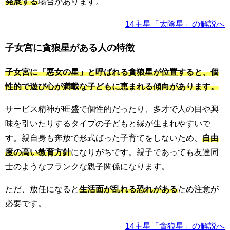
発展する
場合があります。
14主星「太陰星」の解説へ
子女宮に貪狼星がある人の特徴
子女宮に「悪女の星」と呼ばれる貪狼星が位置すると、個
性的で遊び心が満載な子どもに恵まれる傾向があります。
サービス精神が旺盛で個性的だったり、多才で人の目や興
味を引いたりするタイプの子どもと縁が生まれやすいで
す。親自身も奔放で形式ばった子育てをしないため、
自由
度の高い教育方針
になりがちです。親子であっても友達同
士のようなフランクな親子関係になります。
ただ、放任になると
生活面が乱れる恐れがある
ため注意が
必要です。
14主星「貪狼星」の解説へ