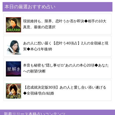
本日の厳選おすすめ占い
現状維持も、限界。恋叶うか否か即決◆相手の10大
真意、最後の恋選択
あの人に想い届く【恋叶う40項占】2人の全宿縁と現
実◆本心/1年後/終
本音も秘密も“隠し事ゼロ”あの人の本心20項◆あなた
への願望/決断
【恋成就決定版30項】あの人と愛し合い添い遂げる
◆全宿縁/告白/結婚
新着リリース本格占いコンテンツ