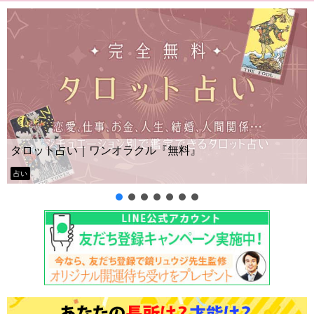
Y
タロット占い｜ワンオラクル『無料』
ー
占い
タ