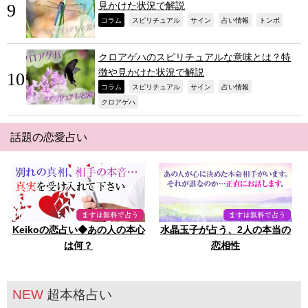
見かけた状況で解説
,
,
,
,
,
コラム
スピリチュアル
サイン
占い情報
トンボ
クロアゲハのスピリチュアルな意味とは？特
徴や見かけた状況で解説
,
,
,
,
コラム
スピリチュアル
サイン
占い情報
,
クロアゲハ
話題の恋愛占い
Keikoの恋占い◆あの人の本心
水晶玉子が占う、2人の本当の
は何？
恋相性
NEW
超本格占い