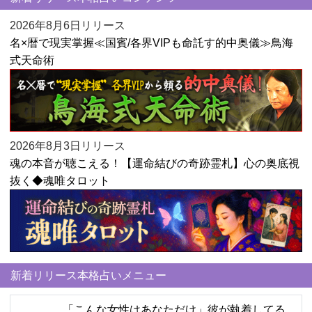
2026年8月6日リリース
名×暦で現実掌握≪国賓/各界VIPも命託す的中奥儀≫鳥海
式天命術
2026年8月3日リリース
魂の本音が聴こえる！【運命結びの奇跡霊札】心の奥底視
抜く◆魂唯タロット
新着リリース本格占いメニュー
「こんな女性はあなただけ」彼が執着してる