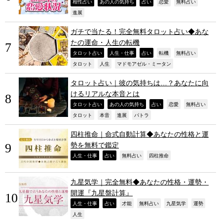
,
,
,
,
,
相性占い
あの人の気持ち
占い
恋愛
無料占い
,
進展
ガチで当たる！完全無料タロット占い◆あな
たの運命・人生の転機
,
,
,
,
,
タロット占い
人生・仕事
占い
転機
無料占い
,
,
,
タロット
人生
マドモアゼル・ミータン
タロット占い｜彼の気持ちは…？あなたに向
けるリアルな本音とは
,
,
,
,
,
タロット占い
あの人の気持ち
占い
恋愛
無料占い
,
,
,
,
タロット
本音
進展
パトラ
四柱推命｜命式自動計算◆あなたの性格と運
勢を無料で鑑定
,
,
,
,
人生・仕事
占い
無料占い
四柱推命
九星気学｜完全無料◆あなたの性格・運勢・
開運『九星盤計算』
,
,
,
,
,
,
人生・仕事
占い
才能
無料占い
九星気学
運勢
,
人生