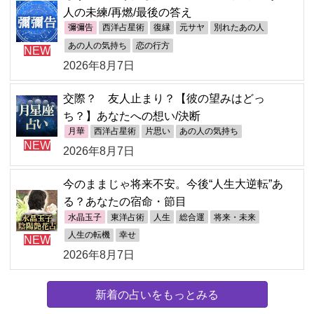
人の未練/再燃/最後の答え
彌彌告
西洋占星術
復縁
元サヤ
別れたあの人
あの人の気持ち
恋の行方
NEW
2026年8月7日
交際？ 友人止まり？【彼の望みはどっ
ち？】あなたへの想い/決断
月華
西洋占星術
片思い
あの人の気持ち
NEW
2026年8月7日
今のままじゃ将来不安。今後“人生大逆転”あ
る？あなたの宿命・節目
水晶玉子
東洋占術
人生
総合運
将来・未来
人生の転機
幸せ
NEW
2026年8月7日
新着の占いをもっとみる