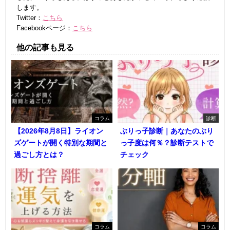
します。
Twitter：
こちら
Facebookページ：
こちら
他の記事も見る
コラム
診断
【2026年8月8日】ライオン
ぶりっ子診断｜あなたのぶり
ズゲートが開く特別な期間と
っ子度は何％？診断テストで
過ごし方とは？
チェック
コラム
コラム