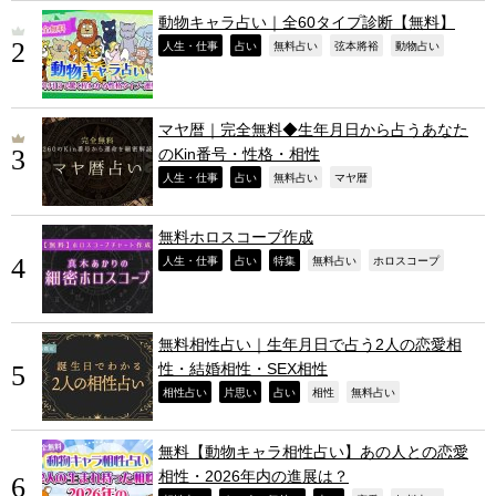
動物キャラ占い｜全60タイプ診断【無料】
,
,
,
,
,
人生・仕事
占い
無料占い
弦本將裕
動物占い
マヤ暦｜完全無料◆生年月日から占うあなた
のKin番号・性格・相性
,
,
,
,
人生・仕事
占い
無料占い
マヤ暦
無料ホロスコープ作成
,
,
,
,
,
人生・仕事
占い
特集
無料占い
ホロスコープ
無料相性占い｜生年月日で占う2人の恋愛相
性・結婚相性・SEX相性
,
,
,
,
,
相性占い
片思い
占い
相性
無料占い
無料【動物キャラ相性占い】あの人との恋愛
相性・2026年内の進展は？