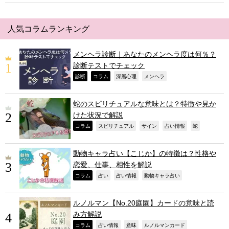
人気コラムランキング
メンヘラ診断｜あなたのメンヘラ度は何％？
診断テストでチェック
,
,
,
,
診断
コラム
深層心理
メンヘラ
蛇のスピリチュアルな意味とは？特徴や見か
けた状況で解説
,
,
,
,
,
コラム
スピリチュアル
サイン
占い情報
蛇
動物キャラ占い【こじか】の特徴は？性格や
恋愛、仕事、相性を解説
,
,
,
,
コラム
占い
占い情報
動物キャラ占い
ルノルマン【No.20庭園】カードの意味と読
み方解説
,
,
,
,
コラム
占い情報
意味
ルノルマンカード