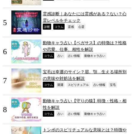
霊感診断｜あなたには霊感がある？ない？心
霊レベルをチェック
,
,
,
,
診断
コラム
霊感
心霊
動物キャラ占い【ペガサス】の特徴は？性格
や恋愛、仕事、相性を解説
,
,
,
,
コラム
占い
占い情報
動物キャラ占い
宝毛は幸運のサイン？眉、顎…生える場所別
の意味や対処法を解説
,
,
,
,
,
コラム
開運
スピリチュアル
占い情報
宝毛
動物キャラ占い【守りの猿】特徴・性格・相
性を解説
,
,
,
,
コラム
占い
占い情報
動物キャラ占い
トンボのスピリチュアルな意味とは？特徴や