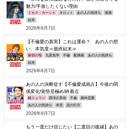
魅力/手放したくない理由
ミセス・カーシャ
タロット
あの人の気持ち
進展
結末
NEW
2026年8月7日
【不倫愛の真実】これは運命？ あの人の想
い、本気度≪最終結末≫
新宿の母
九星気学
不倫
配偶者
あの人の気持ち
結末
NEW
2026年8月7日
あの人の決断促す【不倫愛成就占】今後の関
係変化/覚悟見極め/終着点
鏡リュウジ
西洋占星術
不倫
婚外恋愛
あの人の気持ち
本音
恋の行方
NEW
2026年8月7日
もう一度だけ信じたい【二度目の復縁】あの