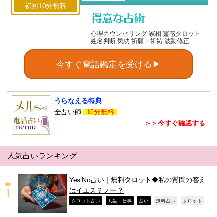
初回10分無料
心理カウンセリング 家相 霊感タロット
姓名判断 気功 祈願・祈祷 波動修正
今すぐ電話鑑定を受ける▶
うらなえる特典
全占い師
10分無料
＞＞今すぐ確認する
人気占いランキング
Yes No占い｜無料タロット◆私の質問の答え
はイエス？ノー？
,
,
,
,
,
タロット占い
人生・仕事
占い
無料占い
タロット