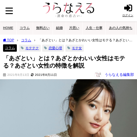
ログイン
HOME
コラム
無料占い
結婚
片思い
人生・仕事
あの人の気持ち
TOP
コラム
「あざとい」とは？あざとかわいい女性はモテる？あざとい女
性の特徴を解説
コラム
モテテク
恋愛心理
モテ女
「あざとい」とは？あざとかわいい女性はモテ
る？あざとい女性の特徴を解説
うらなえる編集部
2021年8月13日
2021年8月11日