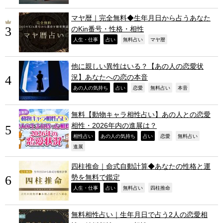
マヤ暦｜完全無料◆生年月日から占うあなた
のKin番号・性格・相性
,
,
,
,
人生・仕事
占い
無料占い
マヤ暦
他に親しい異性はいる？【あの人の恋愛状
況】あなたへの恋の本音
,
,
,
,
,
あの人の気持ち
占い
恋愛
無料占い
本音
無料【動物キャラ相性占い】あの人との恋愛
相性・2026年内の進展は？
,
,
,
,
,
相性占い
あの人の気持ち
占い
恋愛
無料占い
,
進展
四柱推命｜命式自動計算◆あなたの性格と運
勢を無料で鑑定
,
,
,
,
人生・仕事
占い
無料占い
四柱推命
無料相性占い｜生年月日で占う2人の恋愛相