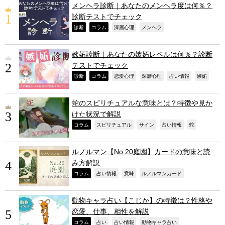
メンヘラ診断｜あなたのメンヘラ度は何％？
診断テストでチェック
,
,
,
,
診断
コラム
深層心理
メンヘラ
嫉妬診断｜あなたの嫉妬レベルは何％？診断
テストでチェック
,
,
,
,
,
,
診断
コラム
恋愛心理
深層心理
占い情報
嫉妬
蛇のスピリチュアルな意味とは？特徴や見か
けた状況で解説
,
,
,
,
,
コラム
スピリチュアル
サイン
占い情報
蛇
ルノルマン【No.20庭園】カードの意味と読
み方解説
,
,
,
,
コラム
占い情報
意味
ルノルマンカード
動物キャラ占い【こじか】の特徴は？性格や
恋愛、仕事、相性を解説
,
,
,
,
コラム
占い
占い情報
動物キャラ占い