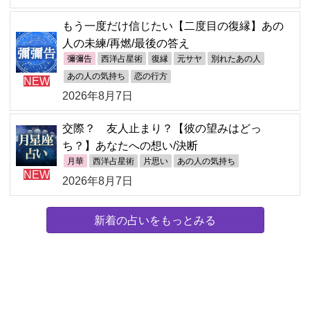
もう一度だけ信じたい【二度目の復縁】あの
人の未練/再燃/最後の答え
彌彌告
西洋占星術
復縁
元サヤ
別れたあの人
あの人の気持ち
恋の行方
NEW
2026年8月7日
交際？ 友人止まり？【彼の望みはどっ
ち？】あなたへの想い/決断
月華
西洋占星術
片思い
あの人の気持ち
NEW
2026年8月7日
新着の占いをもっとみる