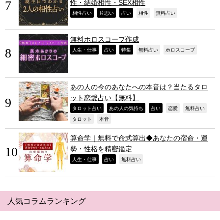
性・結婚相性・SEX相性
,
,
,
,
,
相性占い
片思い
占い
相性
無料占い
無料ホロスコープ作成
,
,
,
,
,
人生・仕事
占い
特集
無料占い
ホロスコープ
あの人の今のあなたへの本音は？当たるタロ
ット恋愛占い【無料】
,
,
,
,
,
タロット占い
あの人の気持ち
占い
恋愛
無料占い
,
,
タロット
本音
算命学｜無料で命式算出◆あなたの宿命・運
勢・性格を精密鑑定
,
,
,
人生・仕事
占い
無料占い
人気コラムランキング