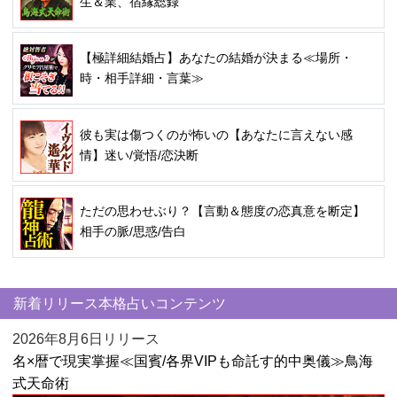
生＆業、宿縁総録
【極詳細結婚占】あなたの結婚が決まる≪場所・
時・相手詳細・言葉≫
彼も実は傷つくのが怖いの【あなたに言えない感
情】迷い/覚悟/恋決断
ただの思わせぶり？【言動＆態度の恋真意を断定】
相手の脈/思惑/告白
新着リリース本格占いコンテンツ
2026年8月6日リリース
名×暦で現実掌握≪国賓/各界VIPも命託す的中奥儀≫鳥海
式天命術