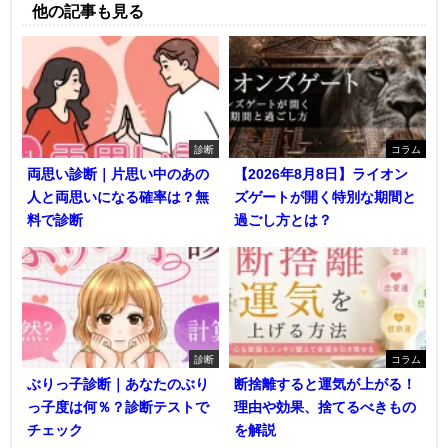
他の記事も見る
診断
コラム
両思い診断｜片思い中のあの
【2026年8月8日】ライオン
人と両思いになる確率は？無
ズゲートが開く特別な期間と
料で診断
過ごし方とは？
診断
コラム
ぶりっ子診断｜あなたのぶり
断捨離すると運気が上がる！
っ子度は何％？診断テストで
理由や効果、捨てるべきもの
チェック
を解説