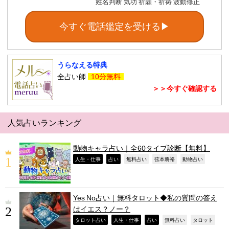
姓名判断 気功 祈願・祈祷 波動修正
今すぐ電話鑑定を受ける▶
うらなえる特典
全占い師
10分無料
＞＞今すぐ確認する
人気占いランキング
動物キャラ占い｜全60タイプ診断【無料】
,
,
,
,
,
人生・仕事
占い
無料占い
弦本將裕
動物占い
Yes No占い｜無料タロット◆私の質問の答え
はイエス？ノー？
,
,
,
,
,
タロット占い
人生・仕事
占い
無料占い
タロット