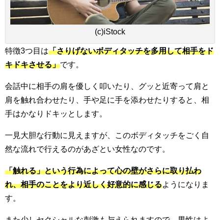
(c)iStock
特徴3つ目は
「さりげないボディタッチを多用して相手をド
キドキさせる」
です。
会話中に相手の肩を優しく叩いたり、グッと近寄って肩と
肩を触れ合わせたり、手や足に手を添わせたりすると、相
手はかなりドキッとします。
一見大胆な行動に見えますが、このボディタッチをごく自
然な流れで行えるのがあざとい女性なのです。
「触れる」という行為によって心の壁がさらに取り払わ
れ、相手のことをより近しく好意的に感じる
ようになりま
す。
また少しセクシャルな刺激も与えられますので、男性はよ