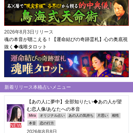
2026年8月3日リリース
魂の本音が聴こえる！【運命結びの奇跡霊札】心の奥底視
抜く◆魂唯タロット
新着リリース本格占いメニュー
【あの人に夢中】全部知りたい◆あの人が望
む恋人像/あなたへの本音
Mira
オリジナル占い
あの人の気持ち
片思い
相性
本音
恋の行方
NEW
2026年8月8日