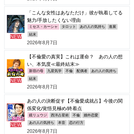
「こんな女性はあなただけ」彼が執着してる
魅力/手放したくない理由
ミセス・カーシャ
タロット
あの人の気持ち
進展
結末
NEW
2026年8月7日
【不倫愛の真実】これは運命？ あの人の想
い、本気度≪最終結末≫
新宿の母
九星気学
不倫
配偶者
あの人の気持ち
結末
NEW
2026年8月7日
あの人の決断促す【不倫愛成就占】今後の関
係変化/覚悟見極め/終着点
鏡リュウジ
西洋占星術
不倫
婚外恋愛
あの人の気持ち
本音
恋の行方
NEW
2026年8月7日