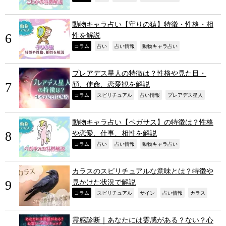
動物キャラ占い【守りの猿】特徴・性格・相
性を解説
,
,
,
,
コラム
占い
占い情報
動物キャラ占い
プレアデス星人の特徴は？性格や見た目・
顔、使命、恋愛観を解説
,
,
,
,
コラム
スピリチュアル
占い情報
プレアデス星人
動物キャラ占い【ペガサス】の特徴は？性格
や恋愛、仕事、相性を解説
,
,
,
,
コラム
占い
占い情報
動物キャラ占い
カラスのスピリチュアルな意味とは？特徴や
見かけた状況で解説
,
,
,
,
,
コラム
スピリチュアル
サイン
占い情報
カラス
霊感診断｜あなたには霊感がある？ない？心