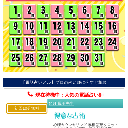
【電話占いメル】プロの占い師に今すぐ相談
現在待機中：人気の電話占い師
如月 鳳美先生
初回10分無料
心理カウンセリング 家相 霊感タロット