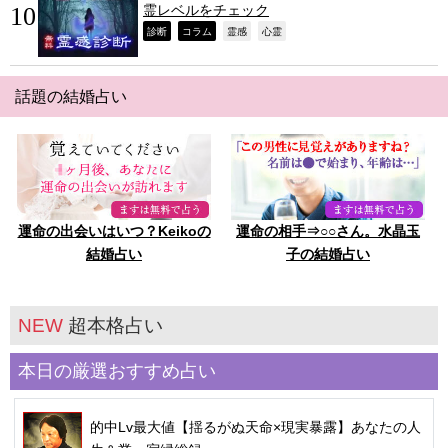
霊レベルをチェック
,
,
,
,
診断
コラム
霊感
心霊
話題の結婚占い
運命の出会いはいつ？Keikoの
運命の相手⇒○○さん。水晶玉
結婚占い
子の結婚占い
NEW
超本格占い
本日の厳選おすすめ占い
的中Lv最大値【揺るがぬ天命×現実暴露】あなたの人