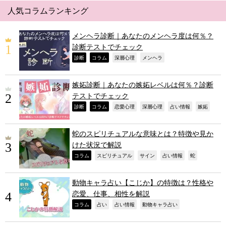
人気コラムランキング
メンヘラ診断｜あなたのメンヘラ度は何％？
診断テストでチェック
,
,
,
,
診断
コラム
深層心理
メンヘラ
嫉妬診断｜あなたの嫉妬レベルは何％？診断
テストでチェック
,
,
,
,
,
,
診断
コラム
恋愛心理
深層心理
占い情報
嫉妬
蛇のスピリチュアルな意味とは？特徴や見か
けた状況で解説
,
,
,
,
,
コラム
スピリチュアル
サイン
占い情報
蛇
動物キャラ占い【こじか】の特徴は？性格や
恋愛、仕事、相性を解説
,
,
,
,
コラム
占い
占い情報
動物キャラ占い