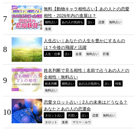
無料【動物キャラ相性占い】あの人との恋愛
相性・2026年内の進展は？
,
,
,
,
,
相性占い
あの人の気持ち
占い
恋愛
無料占い
,
進展
人生占い｜あなたの人生を豊かにするもの
は？今後の飛躍と活躍
,
,
,
,
,
人生・仕事
占い
金運
無料占い
貯蓄
姓名判断で見る相性｜名前で占うあの人との
全相性・無料占い
,
,
,
,
,
姓名判断
相性占い
あの人の気持ち
占い
特集
,
無料占い
恋愛タロット占い｜2人の未来はどうなる？
あなたとあの人の恋運命
,
,
,
,
,
タロット占い
片思い
占い
恋愛
無料占い
,
,
,
タロット
進展
マリー・ルウ