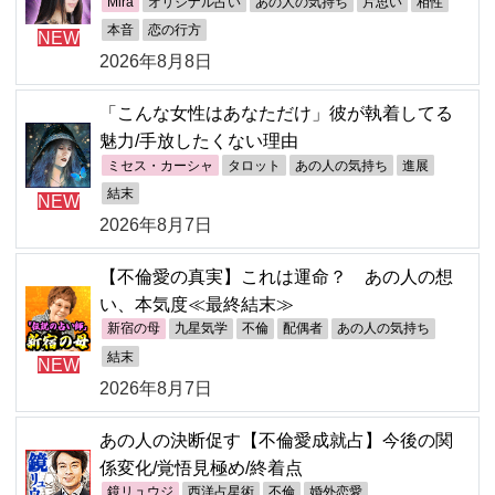
Mira
オリジナル占い
あの人の気持ち
片思い
相性
本音
恋の行方
NEW
2026年8月8日
「こんな女性はあなただけ」彼が執着してる
魅力/手放したくない理由
ミセス・カーシャ
タロット
あの人の気持ち
進展
結末
NEW
2026年8月7日
【不倫愛の真実】これは運命？ あの人の想
い、本気度≪最終結末≫
新宿の母
九星気学
不倫
配偶者
あの人の気持ち
結末
NEW
2026年8月7日
あの人の決断促す【不倫愛成就占】今後の関
係変化/覚悟見極め/終着点
鏡リュウジ
西洋占星術
不倫
婚外恋愛