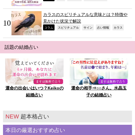
カラスのスピリチュアルな意味とは？特徴や
見かけた状況で解説
,
,
,
,
,
コラム
スピリチュアル
サイン
占い情報
カラス
話題の結婚占い
運命の出会いはいつ？Keikoの
運命の相手⇒○○さん。水晶玉
結婚占い
子の結婚占い
NEW
超本格占い
本日の厳選おすすめ占い