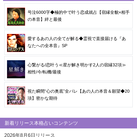
号泣6000字◆極的中で叶う恋成就占【宿縁全貌×相手
の本音】絆と最後
愛するあの人の全てが解る◆霊視で直接届ける『あ
なたへの全本音』SP
心繋がる/恋叶う≪星が解き明かす2人の宿縁32項≫
相性/今/転機/最後
視た瞬間“心の奥底”全バレ【あの人の本音＆願望◆20
項】密かな期待
新着リリース本格占いコンテンツ
2026年8月6日リリース