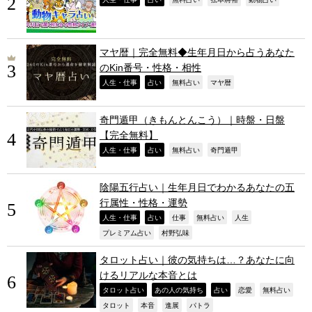
,
,
,
,
,
マヤ暦｜完全無料◆生年月日から占うあなた
のKin番号・性格・相性
,
,
,
,
人生・仕事
占い
無料占い
マヤ暦
奇門遁甲（きもんとんこう）｜時盤・日盤
【完全無料】
,
,
,
,
人生・仕事
占い
無料占い
奇門遁甲
陰陽五行占い｜生年月日でわかるあなたの五
行属性・性格・運勢
,
,
,
,
,
人生・仕事
占い
仕事
無料占い
人生
,
,
プレミアム占い
村野弘味
タロット占い｜彼の気持ちは…？あなたに向
けるリアルな本音とは
,
,
,
,
,
タロット占い
あの人の気持ち
占い
恋愛
無料占い
,
,
,
,
タロット
本音
進展
パトラ