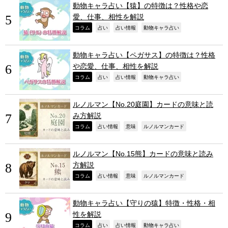
動物キャラ占い【猿】の特徴は？性格や恋
愛、仕事、相性を解説
,
,
,
,
コラム
占い
占い情報
動物キャラ占い
動物キャラ占い【ペガサス】の特徴は？性格
や恋愛、仕事、相性を解説
,
,
,
,
コラム
占い
占い情報
動物キャラ占い
ルノルマン【No.20庭園】カードの意味と読
み方解説
,
,
,
,
コラム
占い情報
意味
ルノルマンカード
ルノルマン【No.15熊】カードの意味と読み
方解説
,
,
,
,
コラム
占い情報
意味
ルノルマンカード
動物キャラ占い【守りの猿】特徴・性格・相
性を解説
,
,
,
,
コラム
占い
占い情報
動物キャラ占い