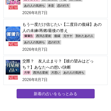
あの人の気持ち
本音
恋の行方
NEW
2026年8月7日
もう一度だけ信じたい【二度目の復縁】あの
人の未練/再燃/最後の答え
彌彌告
西洋占星術
復縁
元サヤ
別れたあの人
あの人の気持ち
恋の行方
NEW
2026年8月7日
交際？ 友人止まり？【彼の望みはどっ
ち？】あなたへの想い/決断
月華
西洋占星術
片思い
あの人の気持ち
NEW
2026年8月7日
新着の占いをもっとみる