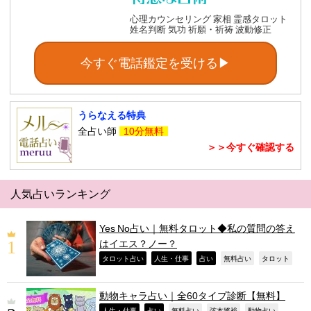
心理カウンセリング 家相 霊感タロット
姓名判断 気功 祈願・祈祷 波動修正
今すぐ電話鑑定を受ける▶
うらなえる特典
全占い師
10分無料
＞＞今すぐ確認する
人気占いランキング
Yes No占い｜無料タロット◆私の質問の答え
はイエス？ノー？
,
,
,
,
,
タロット占い
人生・仕事
占い
無料占い
タロット
動物キャラ占い｜全60タイプ診断【無料】
人生・仕事
占い
無料占い
弦本將裕
動物占い