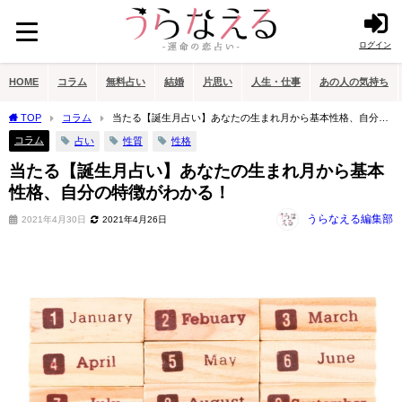
ログイン
HOME
コラム
無料占い
結婚
片思い
人生・仕事
あの人の気持ち
TOP
コラム
当たる【誕生月占い】あなたの生まれ月から基本性格、自分の
特徴がわかる！
コラム
占い
性質
性格
当たる【誕生月占い】あなたの生まれ月から基本
性格、自分の特徴がわかる！
うらなえる編集部
2021年4月30日
2021年4月26日