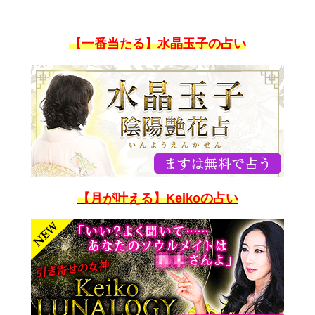
【一番当たる】水晶玉子の占い
【月が叶える】Keikoの占い