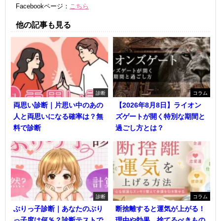
Facebookページ：
こちら
他の記事も見る
診断
コラム
両思い診断｜片思い中のあの
【2026年8月8日】ライオン
人と両思いになる確率は？無
ズゲートが開く特別な期間と
料で診断
過ごし方とは？
診断
コラム
ぶりっ子診断｜あなたのぶり
断捨離すると運気が上がる！
っ子度は何％？診断テストで
理由や効果、捨てるべきもの