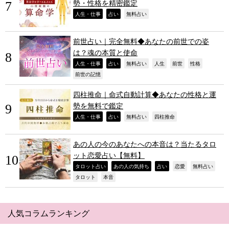
勢・性格を精密鑑定
,
,
,
人生・仕事
占い
無料占い
前世占い｜完全無料◆あなたの前世での姿
は？魂の本質と使命
,
,
,
,
,
,
人生・仕事
占い
無料占い
人生
前世
性格
,
前世の記憶
四柱推命｜命式自動計算◆あなたの性格と運
勢を無料で鑑定
,
,
,
,
人生・仕事
占い
無料占い
四柱推命
あの人の今のあなたへの本音は？当たるタロ
ット恋愛占い【無料】
,
,
,
,
,
タロット占い
あの人の気持ち
占い
恋愛
無料占い
,
,
タロット
本音
人気コラムランキング