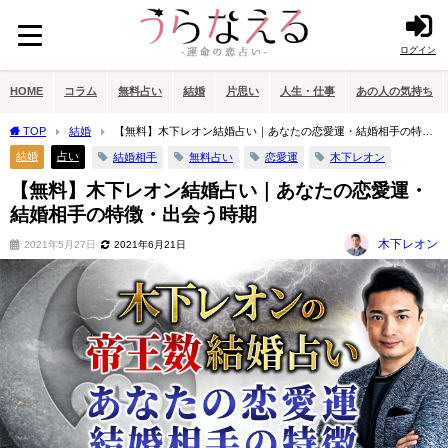
ログイン
HOME
コラム
無料占い
結婚
片思い
人生・仕事
あの人の気持ち
TOP
結婚
【無料】木下レオン結婚占い｜あなたの恋愛運・結婚相手の特
徴・出会う時期
結婚
占い
結婚相手
無料占い
恋愛運
木下レオン
【無料】木下レオン結婚占い｜あなたの恋愛運・
結婚相手の特徴・出会う時期
木下レオン
2021年5月27日
2021年6月21日