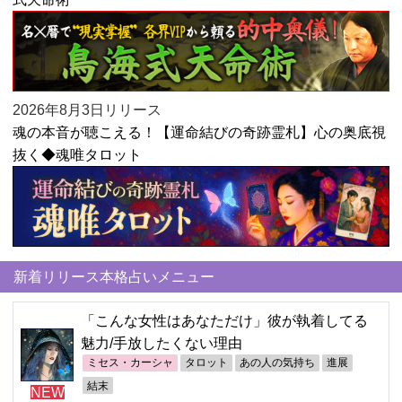
2026年8月3日リリース
魂の本音が聴こえる！【運命結びの奇跡霊札】心の奥底視
抜く◆魂唯タロット
新着リリース本格占いメニュー
「こんな女性はあなただけ」彼が執着してる
魅力/手放したくない理由
ミセス・カーシャ
タロット
あの人の気持ち
進展
結末
NEW