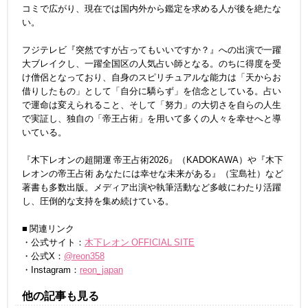
コミで広がり、現在では国内外から鑑定を求める人が後を絶たな
い。
フジテレビ『突然ですが占ってもいいですか？』への出演で一躍
大ブレイクし、一躍全国区の人気占い師となる。のちに得度を受
け僧侶となっており、自身のスピリチュアルな能力は「天からお
借りしたもの」として「自分に驕らず」を信念としている。占い
で運命は変えられること、そして「努力」の大切さを自らの人生
で実証し、独自の「帝王占術」を用いて多くの人々を幸せへと導
いている。
『木下レオンの超開運 帝王占術2026』（KADOKAWA）や『木下
レオンの帝王占術 あなたには幸せな未来がある』（宝島社）など
著書も多数出版。メディア出演や執筆活動など多岐にわたり活躍
し、圧倒的な支持を集め続けている。
■ 関連リンク
・公式サイト：
木下レオン OFFICIAL SITE
・公式X：
@reon358
・Instagram：
reon_japan
他の記事も見る