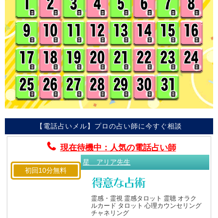
【電話占いメル】プロの占い師に今すぐ相談
現在待機中：人気の電話占い師
星 アリア先生
初回10分無料
霊感・霊視 霊感タロット 霊聴 オラク
ルカード タロット 心理カウンセリング
チャネリング