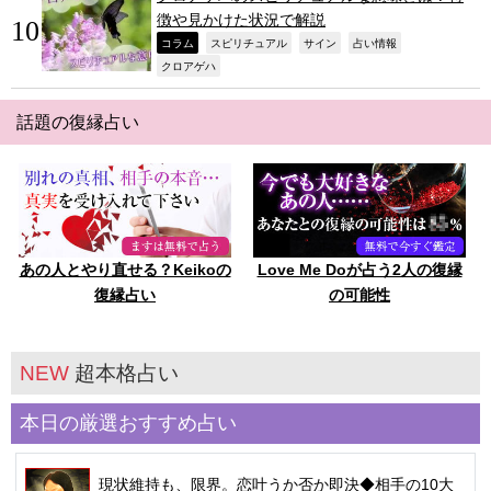
徴や見かけた状況で解説
,
,
,
,
コラム
スピリチュアル
サイン
占い情報
,
クロアゲハ
話題の復縁占い
あの人とやり直せる？Keikoの
Love Me Doが占う2人の復縁
復縁占い
の可能性
NEW
超本格占い
本日の厳選おすすめ占い
現状維持も、限界。恋叶うか否か即決◆相手の10大