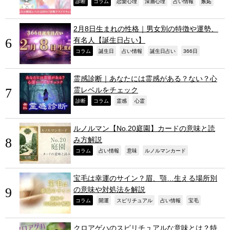
,
,
,
,
,
,
診断
コラム
恋愛心理
深層心理
占い情報
嫉妬
2月8日生まれの性格｜男女別の特徴や運勢、
有名人【誕生日占い】
,
,
,
,
,
コラム
誕生日
占い情報
誕生日占い
366日
霊感診断｜あなたには霊感がある？ない？心
霊レベルをチェック
,
,
,
,
診断
コラム
霊感
心霊
ルノルマン【No.20庭園】カードの意味と読
み方解説
,
,
,
,
コラム
占い情報
意味
ルノルマンカード
宝毛は幸運のサイン？眉、顎…生える場所別
の意味や対処法を解説
,
,
,
,
,
コラム
開運
スピリチュアル
占い情報
宝毛
クロアゲハのスピリチュアルな意味とは？特