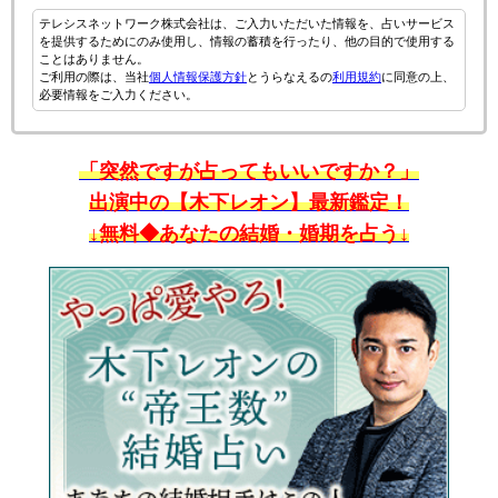
テレシスネットワーク株式会社は、ご入力いただいた情報を、占いサービス
を提供するためにのみ使用し、情報の蓄積を行ったり、他の目的で使用する
ことはありません。
ご利用の際は、当社
個人情報保護方針
とうらなえるの
利用規約
に同意の上、
必要情報をご入力ください。
「突然ですが占ってもいいですか？」
出演中の【木下レオン】最新鑑定！
↓無料◆あなたの結婚・婚期を占う↓