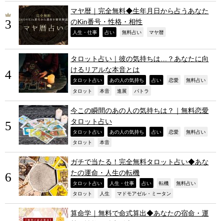
マヤ暦｜完全無料◆生年月日から占うあなた
のKin番号・性格・相性
,
,
,
,
人生・仕事
占い
無料占い
マヤ暦
タロット占い｜彼の気持ちは…？あなたに向
けるリアルな本音とは
,
,
,
,
,
タロット占い
あの人の気持ち
占い
恋愛
無料占い
,
,
,
,
タロット
本音
進展
パトラ
今この瞬間のあの人の気持ちは？｜無料恋愛
タロット占い
,
,
,
,
,
タロット占い
あの人の気持ち
占い
恋愛
無料占い
,
,
タロット
本音
ガチで当たる！完全無料タロット占い◆あな
たの運命・人生の転機
,
,
,
,
,
タロット占い
人生・仕事
占い
転機
無料占い
,
,
,
タロット
人生
マドモアゼル・ミータン
算命学｜無料で命式算出◆あなたの宿命・運