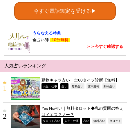
今すぐ電話鑑定を受ける▶
うらなえる特典
全占い師
10分無料
＞＞今すぐ確認する
人気占いランキング
動物キャラ占い｜全60タイプ診断【無料】
,
,
,
,
,
人生・仕事
占い
無料占い
弦本將裕
動物占い
Yes No占い｜無料タロット◆私の質問の答え
はイエス？ノー？
,
,
,
,
,
タロット占い
人生・仕事
占い
無料占い
タロット