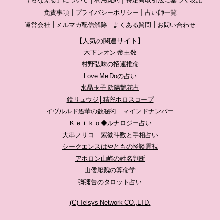
「うらなえる」について
利用規約
特定商取引法に基づく表記
免責事項
プライバシーポリシー
占い師一覧
運営会社
メルマガ配信解除
よくある質問
お問い合わせ
【人気の関連サイト】
木下レオン 帝王数
村野弘味の招運推命
Love Me Doの占い
水晶玉子 陰陽艶花占
鏡リュウジ│精密ホロスコープ
イヴルルド遙華の数秘術 マインドナンバー
Ｋｅｉｋｏ◆ルナロジー占い
大串ノリコ 紫微斗数と手相占い
シークエンスはやともの怪談霊視
アポロン山崎の姓名判断
山倭厭魏の算命学
彌彌告のタロット占い
(C) Telsys Network CO.,LTD.