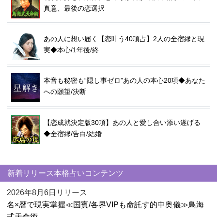
真意、最後の恋選択
あの人に想い届く【恋叶う40項占】2人の全宿縁と現
実◆本心/1年後/終
本音も秘密も“隠し事ゼロ”あの人の本心20項◆あなた
への願望/決断
【恋成就決定版30項】あの人と愛し合い添い遂げる
◆全宿縁/告白/結婚
新着リリース本格占いコンテンツ
2026年8月6日リリース
名×暦で現実掌握≪国賓/各界VIPも命託す的中奥儀≫鳥海
式天命術