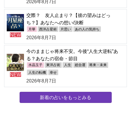
2026年8月7日
交際？ 友人止まり？【彼の望みはどっ
ち？】あなたへの想い/決断
月華
西洋占星術
片思い
あの人の気持ち
NEW
2026年8月7日
今のままじゃ将来不安。今後“人生大逆転”あ
る？あなたの宿命・節目
水晶玉子
東洋占術
人生
総合運
将来・未来
人生の転機
幸せ
NEW
2026年8月7日
新着の占いをもっとみる