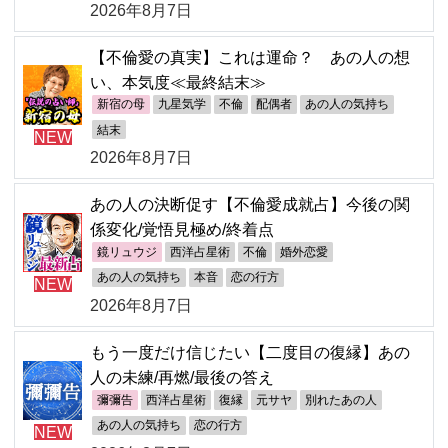
2026年8月7日
【不倫愛の真実】これは運命？ あの人の想
い、本気度≪最終結末≫
新宿の母
九星気学
不倫
配偶者
あの人の気持ち
結末
NEW
2026年8月7日
あの人の決断促す【不倫愛成就占】今後の関
係変化/覚悟見極め/終着点
鏡リュウジ
西洋占星術
不倫
婚外恋愛
あの人の気持ち
本音
恋の行方
NEW
2026年8月7日
もう一度だけ信じたい【二度目の復縁】あの
人の未練/再燃/最後の答え
彌彌告
西洋占星術
復縁
元サヤ
別れたあの人
あの人の気持ち
恋の行方
NEW