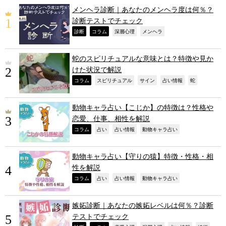
メンヘラ診断｜あなたのメンヘラ度は何％？
診断テストでチェック
,
,
,
,
診断
コラム
深層心理
メンヘラ
蛇のスピリチュアルな意味とは？特徴や見か
けた状況で解説
,
,
,
,
,
コラム
スピリチュアル
サイン
占い情報
蛇
動物キャラ占い【こじか】の特徴は？性格や
恋愛、仕事、相性を解説
,
,
,
,
コラム
占い
占い情報
動物キャラ占い
動物キャラ占い【守りの猿】特徴・性格・相
性を解説
,
,
,
,
コラム
占い
占い情報
動物キャラ占い
嫉妬診断｜あなたの嫉妬レベルは何％？診断
テストでチェック