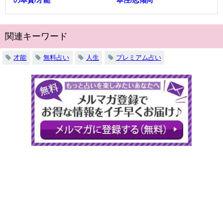
の本質/才能
本性/恋傾向
関連キーワード
才能
無料占い
人生
プレミアム占い