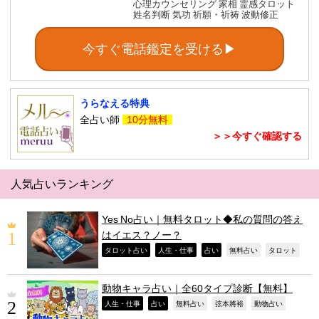
心理カウンセリング 家相 霊感タロット
姓名判断 気功 祈願・祈祷 波動修正
今すぐ電話鑑定を受ける▶
うらなえる特典
全占い師
10分無料
＞＞今すぐ確認する
人気占いランキング
Yes No占い｜無料タロット◆私の質問の答え
はイエス？ノー？
,
,
,
,
,
タロット占い
人生・仕事
占い
無料占い
タロット
動物キャラ占い｜全60タイプ診断【無料】
,
,
,
,
,
人生・仕事
占い
無料占い
弦本將裕
動物占い