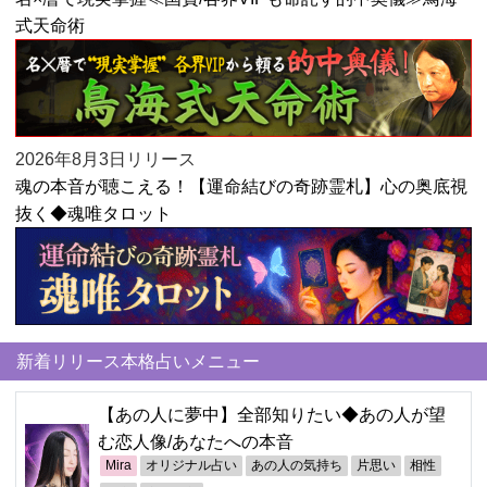
式天命術
2026年8月3日リリース
魂の本音が聴こえる！【運命結びの奇跡霊札】心の奥底視
抜く◆魂唯タロット
新着リリース本格占いメニュー
【あの人に夢中】全部知りたい◆あの人が望
む恋人像/あなたへの本音
Mira
オリジナル占い
あの人の気持ち
片思い
相性