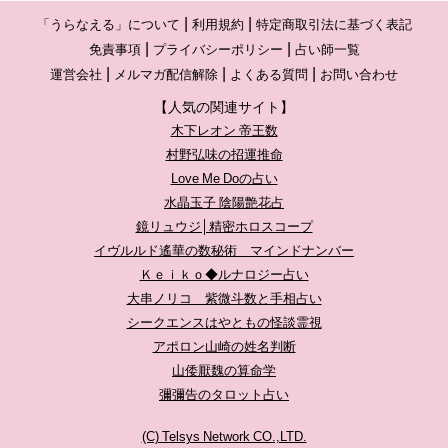
「うらなえる」について
利用規約
特定商取引法に基づく表記
免責事項
プライバシーポリシー
占い師一覧
運営会社
メルマガ配信解除
よくある質問
お問い合わせ
【人気の関連サイト】
木下レオン 帝王数
村野弘味の招運推命
Love Me Doの占い
水晶玉子 陰陽艶花占
鏡リュウジ│精密ホロスコープ
イヴルルド遙華の数秘術 マインドナンバー
Ｋｅｉｋｏ◆ルナロジー占い
大串ノリコ 紫微斗数と手相占い
シークエンスはやともの怪談霊視
アポロン山崎の姓名判断
山倭厭魏の算命学
彌彌告のタロット占い
(C) Telsys Network CO.,LTD.