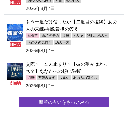
あの人の気持ち
本音
恋の行方
NEW
2026年8月7日
もう一度だけ信じたい【二度目の復縁】あの
人の未練/再燃/最後の答え
彌彌告
西洋占星術
復縁
元サヤ
別れたあの人
あの人の気持ち
恋の行方
NEW
2026年8月7日
交際？ 友人止まり？【彼の望みはどっ
ち？】あなたへの想い/決断
月華
西洋占星術
片思い
あの人の気持ち
NEW
2026年8月7日
新着の占いをもっとみる