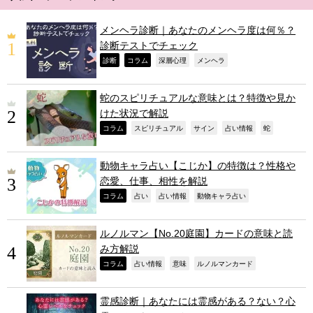
メンヘラ診断｜あなたのメンヘラ度は何％？
診断テストでチェック
,
,
,
,
診断
コラム
深層心理
メンヘラ
蛇のスピリチュアルな意味とは？特徴や見か
けた状況で解説
,
,
,
,
,
コラム
スピリチュアル
サイン
占い情報
蛇
動物キャラ占い【こじか】の特徴は？性格や
恋愛、仕事、相性を解説
,
,
,
,
コラム
占い
占い情報
動物キャラ占い
ルノルマン【No.20庭園】カードの意味と読
み方解説
,
,
,
,
コラム
占い情報
意味
ルノルマンカード
霊感診断｜あなたには霊感がある？ない？心