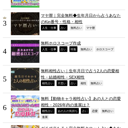
マヤ暦｜完全無料◆生年月日から占うあなた
のKin番号・性格・相性
,
,
,
,
人生・仕事
占い
無料占い
マヤ暦
無料ホロスコープ作成
,
,
,
,
,
人生・仕事
占い
特集
無料占い
ホロスコープ
無料相性占い｜生年月日で占う2人の恋愛相
性・結婚相性・SEX相性
,
,
,
,
,
相性占い
片思い
占い
相性
無料占い
無料【動物キャラ相性占い】あの人との恋愛
相性・2026年内の進展は？
,
,
,
,
,
相性占い
あの人の気持ち
占い
恋愛
無料占い
,
進展