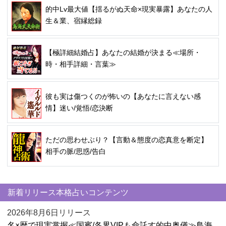
的中Lv最大値【揺るがぬ天命×現実暴露】あなたの人
生＆業、宿縁総録
【極詳細結婚占】あなたの結婚が決まる≪場所・
時・相手詳細・言葉≫
彼も実は傷つくのが怖いの【あなたに言えない感
情】迷い/覚悟/恋決断
ただの思わせぶり？【言動＆態度の恋真意を断定】
相手の脈/思惑/告白
新着リリース本格占いコンテンツ
2026年8月6日リリース
名×暦で現実掌握≪国賓/各界VIPも命託す的中奥儀≫鳥海