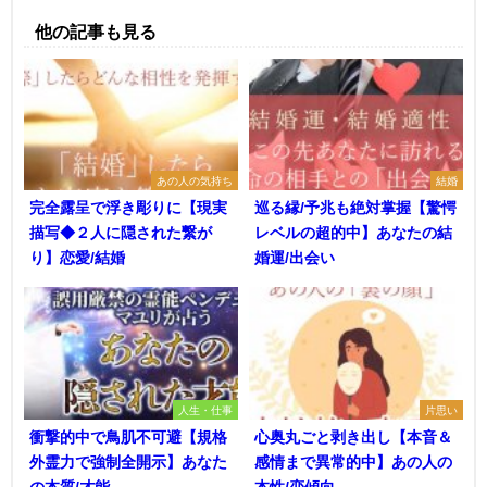
他の記事も見る
あの人の気持ち
結婚
完全露呈で浮き彫りに【現実
巡る縁/予兆も絶対掌握【驚愕
描写◆２人に隠された繋が
レベルの超的中】あなたの結
り】恋愛/結婚
婚運/出会い
人生・仕事
片思い
衝撃的中で鳥肌不可避【規格
心奥丸ごと剥き出し【本音＆
外霊力で強制全開示】あなた
感情まで異常的中】あの人の