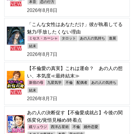
本音
恋の行方
NEW
2026年8月8日
「こんな女性はあなただけ」彼が執着してる
魅力/手放したくない理由
ミセス・カーシャ
タロット
あの人の気持ち
進展
結末
NEW
2026年8月7日
【不倫愛の真実】これは運命？ あの人の想
い、本気度≪最終結末≫
新宿の母
九星気学
不倫
配偶者
あの人の気持ち
結末
NEW
2026年8月7日
あの人の決断促す【不倫愛成就占】今後の関
係変化/覚悟見極め/終着点
鏡リュウジ
西洋占星術
不倫
婚外恋愛