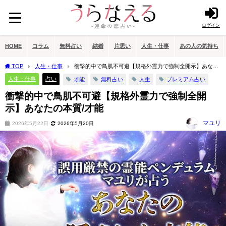
ログイン
HOME
コラム
無料占い
結婚
片思い
人生・仕事
あの人の気持ち
TOP
人生・仕事
衝撃的中で鳥肌不可避【規格外霊力で強制全開示】あなた
の本質/才能
人生・仕事
占い
才能
無料占い
人生
プレミアム占い
衝撃的中で鳥肌不可避【規格外霊力で強制全開
示】あなたの本質/才能
マユリ
2026年5月22日
2026年5月20日