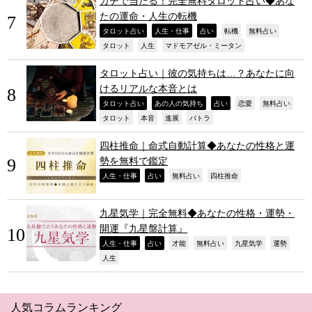
ガチで当たる！完全無料タロット占い◆あな
たの運命・人生の転機
,
,
,
,
,
タロット占い
人生・仕事
占い
転機
無料占い
,
,
,
タロット
人生
マドモアゼル・ミータン
タロット占い｜彼の気持ちは…？あなたに向
けるリアルな本音とは
,
,
,
,
,
タロット占い
あの人の気持ち
占い
恋愛
無料占い
,
,
,
,
タロット
本音
進展
パトラ
四柱推命｜命式自動計算◆あなたの性格と運
勢を無料で鑑定
,
,
,
,
人生・仕事
占い
無料占い
四柱推命
九星気学｜完全無料◆あなたの性格・運勢・
開運『九星盤計算』
,
,
,
,
,
,
人生・仕事
占い
才能
無料占い
九星気学
運勢
,
人生
人気コラムランキング