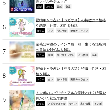
霊レベルをチェック
,
,
,
,
診断
コラム
霊感
心霊
動物キャラ占い【ペガサス】の特徴は？性格
や恋愛、仕事、相性を解説
,
,
,
,
コラム
占い
占い情報
動物キャラ占い
宝毛は幸運のサイン？眉、顎…生える場所別
の意味や対処法を解説
,
,
,
,
,
コラム
開運
スピリチュアル
占い情報
宝毛
動物キャラ占い【守りの猿】特徴・性格・相
性を解説
,
,
,
,
コラム
占い
占い情報
動物キャラ占い
トンボのスピリチュアルな意味とは？特徴や
見かけた状況で解説
,
,
,
,
,
コラム
スピリチュアル
サイン
占い情報
トンボ