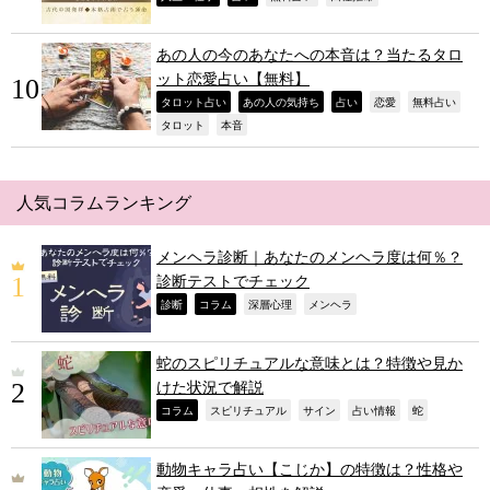
あの人の今のあなたへの本音は？当たるタロ
ット恋愛占い【無料】
,
,
,
,
,
タロット占い
あの人の気持ち
占い
恋愛
無料占い
,
,
タロット
本音
人気コラムランキング
メンヘラ診断｜あなたのメンヘラ度は何％？
診断テストでチェック
,
,
,
,
診断
コラム
深層心理
メンヘラ
蛇のスピリチュアルな意味とは？特徴や見か
けた状況で解説
,
,
,
,
,
コラム
スピリチュアル
サイン
占い情報
蛇
動物キャラ占い【こじか】の特徴は？性格や