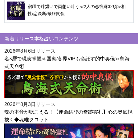
宿曜で絆繋いで両想い叶う≪2人の恋宿縁32項≫相
性/恋決断/最終関係
新着リリース本格占いコンテンツ
2026年8月6日リリース
名×暦で現実掌握≪国賓/各界VIPも命託す的中奥儀≫鳥海
式天命術
2026年8月3日リリース
魂の本音が聴こえる！【運命結びの奇跡霊札】心の奥底視
抜く◆魂唯タロット