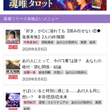
新着リリース本格占いメニュー
「好き」が心に溢れても【踏み出せない恋◆
進展有無】2人の絆/展開
中島多加仁
四柱推命
あの人の気持ち
進展
結末
NEW
2026年8月6日
あの人にとって、今の“1番”は誰？ あなたの
格付・望む関係・結論
友榮一喜
姓名判断
片思い
あの人の気持ち
NEW
2026年8月6日
そばにいると特別に感じる……あの人も同じ
想い？ 本音/思惑/恋未来
桜羽結万
霊視・スピリチュアル
あの人の気持ち
進展
結末