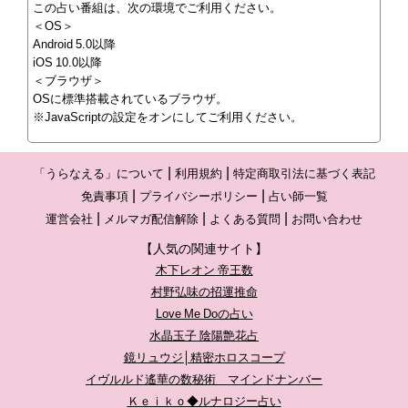
この占い番組は、次の環境でご利用ください。
＜OS＞
Android 5.0以降
iOS 10.0以降
＜ブラウザ＞
OSに標準搭載されているブラウザ。
※JavaScriptの設定をオンにしてご利用ください。
「うらなえる」について
利用規約
特定商取引法に基づく表記
免責事項
プライバシーポリシー
占い師一覧
運営会社
メルマガ配信解除
よくある質問
お問い合わせ
【人気の関連サイト】
木下レオン 帝王数
村野弘味の招運推命
Love Me Doの占い
水晶玉子 陰陽艶花占
鏡リュウジ│精密ホロスコープ
イヴルルド遙華の数秘術 マインドナンバー
Ｋｅｉｋｏ◆ルナロジー占い