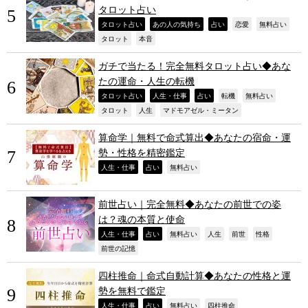
タロット占い
,
,
,
,
,
タロット占い
あの人の気持ち
占い
恋愛
無料占い
,
,
タロット
本音
ガチで当たる！完全無料タロット占い◆あな
たの運命・人生の転機
,
,
,
,
,
タロット占い
人生・仕事
占い
転機
無料占い
,
,
,
タロット
人生
マドモアゼル・ミータン
算命学｜無料で命式算出◆あなたの宿命・運
勢・性格を精密鑑定
,
,
,
人生・仕事
占い
無料占い
前世占い｜完全無料◆あなたの前世での姿
は？魂の本質と使命
,
,
,
,
,
,
人生・仕事
占い
無料占い
人生
前世
性格
,
前世の記憶
四柱推命｜命式自動計算◆あなたの性格と運
勢を無料で鑑定
,
,
,
,
人生・仕事
占い
無料占い
四柱推命