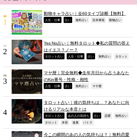
動物キャラ占い｜全60タイプ診断【無料】
,
,
,
,
,
人生・仕事
占い
無料占い
弦本將裕
動物占い
Yes No占い｜無料タロット◆私の質問の答え
はイエス？ノー？
,
,
,
,
,
タロット占い
人生・仕事
占い
無料占い
タロット
マヤ暦｜完全無料◆生年月日から占うあなた
のKin番号・性格・相性
,
,
,
,
人生・仕事
占い
無料占い
マヤ暦
タロット占い｜彼の気持ちは…？あなたに向
けるリアルな本音とは
,
,
,
,
,
タロット占い
あの人の気持ち
占い
恋愛
無料占い
,
,
,
,
タロット
本音
進展
パトラ
今この瞬間のあの人の気持ちは？｜無料恋愛