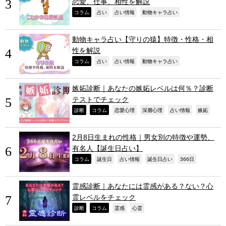
恋愛、仕事、相性を解説
,
,
,
,
コラム
占い
占い情報
動物キャラ占い
動物キャラ占い【守りの猿】特徴・性格・相
性を解説
,
,
,
,
コラム
占い
占い情報
動物キャラ占い
嫉妬診断｜あなたの嫉妬レベルは何％？診断
テストでチェック
,
,
,
,
,
,
診断
コラム
恋愛心理
深層心理
占い情報
嫉妬
2月8日生まれの性格｜男女別の特徴や運勢、
有名人【誕生日占い】
,
,
,
,
,
コラム
誕生日
占い情報
誕生日占い
366日
霊感診断｜あなたには霊感がある？ない？心
霊レベルをチェック
,
,
,
,
診断
コラム
霊感
心霊