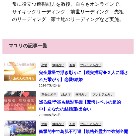
常に役立つ透視能力を教授。自らもオンラインで、
サイキックリーディング 前世リーディング 先祖
のリーディング 家土地のリーディングなど実施。
マユリの記事一覧
恋愛
無料占い
進展
プレミアム占い
完全露呈で浮き彫りに【現実描写◆２人に隠さ
あの人の気持ち
れた繋がり】恋愛/結婚
2026年5月24日
運命の相手
縁結び
無料占い
プレミアム占い
巡る縁/予兆も絶対掌握【驚愕レベルの超的
結婚
中】あなたの結婚運/出会い
2026年5月23日
才能
無料占い
人生
プレミアム占い
衝撃的中で鳥肌不可避【規格外霊力で強制全開