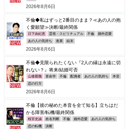
NEW
2026年8月6日
不倫◆私はずっと2番目のまま？≪あの人の抱
く愛願望≫決断/最終関係
日下由紀恵
霊視・スピリチュアル
不倫
婚外恋愛
あの人の気持ち
進展
結末
NEW
2026年8月6日
不倫◆見限られたくない『2人の縁は永遠に切
れない？』将来/結婚可否
山倭厭魏
算命学
不倫
配偶者
あの人の気持ち
本音
恋の行方
NEW
2026年8月6日
不倫【彼の秘めた本音を全て知る】立ちはだ
かる障害/転機/最終関係
桜宮史誠
姓名判断
不倫
婚外恋愛
あの人の気持ち
恋の転機
決断
NEW