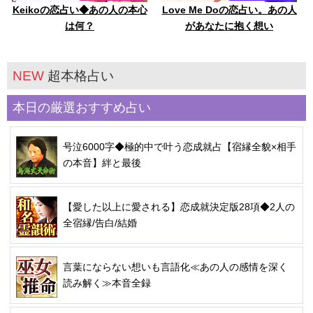
Keikoの恋占い◆あの人の本心
Love Me Doの恋占い。あの人
は何？
があなたに抱く想い
NEW
超本格占い
本日の厳選おすすめ占い
号泣6000字◆極的中で叶う恋成就占【宿縁全貌×相手
の本音】絆と最後
【愛した以上に愛される】恋成就決定版28項◆2人の
全宿縁/告白/結婚
言葉にならない想いも言語化≪あの人の感情を深く
読み解く≫本音全録