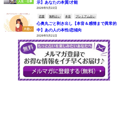
人生・仕事
示】あなたの本質/才能
2026年5月22日
恋愛
無料占い
本音
プレミアム占い
心奥丸ごと剥き出し【本音＆感情まで異常的
片思い
中】あの人の本性/恋傾向
2026年5月21日