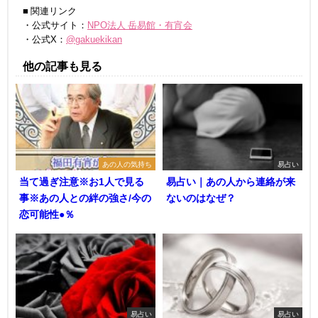
■ 関連リンク
・公式サイト：
NPO法人 岳易館・有宵会
・公式X：
@gakuekikan
他の記事も見る
あの人の気持ち
易占い
当て過ぎ注意※お1人で見る
易占い｜あの人から連絡が来
事※あの人との絆の強さ/今の
ないのはなぜ？
恋可能性●％
易占い
易占い