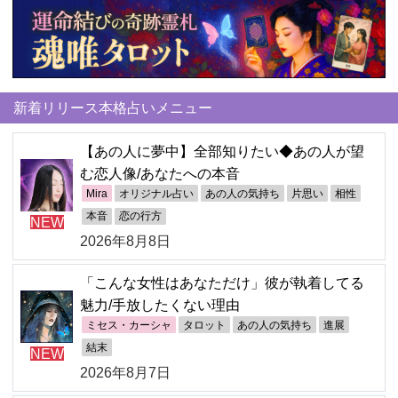
新着リリース本格占いメニュー
【あの人に夢中】全部知りたい◆あの人が望
む恋人像/あなたへの本音
Mira
オリジナル占い
あの人の気持ち
片思い
相性
本音
恋の行方
NEW
2026年8月8日
「こんな女性はあなただけ」彼が執着してる
魅力/手放したくない理由
ミセス・カーシャ
タロット
あの人の気持ち
進展
結末
NEW
2026年8月7日