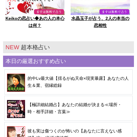
Keikoの恋占い◆あの人の本心
水晶玉子が占う、2人の本当の
は何？
恋相性
NEW
超本格占い
本日の厳選おすすめ占い
的中Lv最大値【揺るがぬ天命×現実暴露】あなたの人
生＆業、宿縁総録
【極詳細結婚占】あなたの結婚が決まる≪場所・
時・相手詳細・言葉≫
彼も実は傷つくのが怖いの【あなたに言えない感