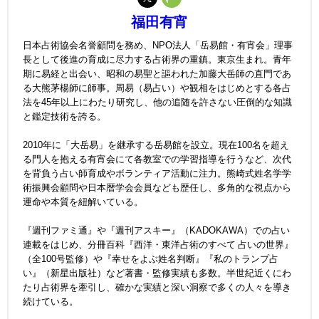
福田有宵
日本占術協会名誉顧問を務め、NPO法人「岳易館・有宵会」理事
長として後進の育成に尽力する占術界の重鎮。東京生まれ。青年
期に易経と出会い、昭和の易聖と謳われた加藤大岳師の直門であ
る大熊茅楊師に師事。周易（易占い）や観相をはじめとする各占
法を45年以上にわたり研究し、他の追随を許さない圧倒的な知識
と鑑定技術を誇る。
2010年に「大岳易」を継承する岳易館を設立。現在100名を超え
る門人を抱える有宵会にて各教室での学習指導を行うなど、次代
を背負う占い師育成やボランティア活動に注力。熊崎式姓名学学
術振興会顧問や日本暦学会会員なども歴任し、多角的な視点から
運命や本質を紐解いている。
『週刊ファミ通』や『週刊アスキー』（KADOKAWA）での占い
連載をはじめ、分冊百科『西洋・東洋占術のすべて 占いの世界』
（全100号監修）や『幸せをよぶ姓名判断』『私のトランプ占
い』（新星出版社）など著書・監修実績も多数。半世紀近くにわ
たり占術界を牽引し、確かな実績と深い洞察で多くの人々を導き
続けている。