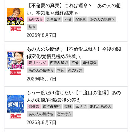
【不倫愛の真実】これは運命？ あの人の想
い、本気度≪最終結末≫
新宿の母
九星気学
不倫
配偶者
あの人の気持ち
結末
NEW
2026年8月7日
あの人の決断促す【不倫愛成就占】今後の関
係変化/覚悟見極め/終着点
鏡リュウジ
西洋占星術
不倫
婚外恋愛
あの人の気持ち
本音
恋の行方
NEW
2026年8月7日
もう一度だけ信じたい【二度目の復縁】あの
人の未練/再燃/最後の答え
彌彌告
西洋占星術
復縁
元サヤ
別れたあの人
あの人の気持ち
恋の行方
NEW
2026年8月7日