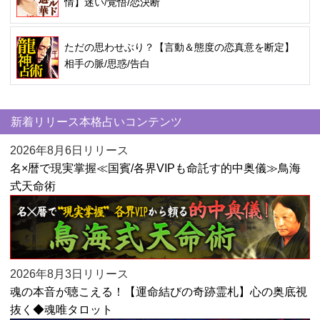
情】迷い/覚悟/恋決断
ただの思わせぶり？【言動＆態度の恋真意を断定】
相手の脈/思惑/告白
新着リリース本格占いコンテンツ
2026年8月6日リリース
名×暦で現実掌握≪国賓/各界VIPも命託す的中奥儀≫鳥海
式天命術
2026年8月3日リリース
魂の本音が聴こえる！【運命結びの奇跡霊札】心の奥底視
抜く◆魂唯タロット