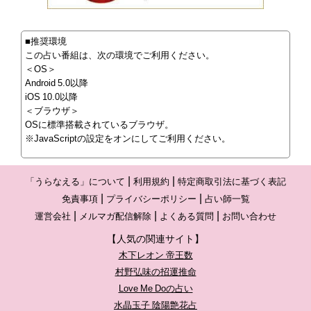
■推奨環境
この占い番組は、次の環境でご利用ください。
＜OS＞
Android 5.0以降
iOS 10.0以降
＜ブラウザ＞
OSに標準搭載されているブラウザ。
※JavaScriptの設定をオンにしてご利用ください。
「うらなえる」について
利用規約
特定商取引法に基づく表記
免責事項
プライバシーポリシー
占い師一覧
運営会社
メルマガ配信解除
よくある質問
お問い合わせ
【人気の関連サイト】
木下レオン 帝王数
村野弘味の招運推命
Love Me Doの占い
水晶玉子 陰陽艶花占