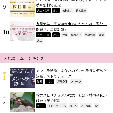
勢を無料で鑑定
,
,
,
,
人生・仕事
占い
無料占い
四柱推命
九星気学｜完全無料◆あなたの性格・運勢・
開運『九星盤計算』
,
,
,
,
,
,
人生・仕事
占い
才能
無料占い
九星気学
運勢
,
人生
人気コラムランキング
メンヘラ診断｜あなたのメンヘラ度は何％？
診断テストでチェック
,
,
,
,
診断
コラム
深層心理
メンヘラ
蛇のスピリチュアルな意味とは？特徴や見か
けた状況で解説
,
,
,
,
,
コラム
スピリチュアル
サイン
占い情報
蛇