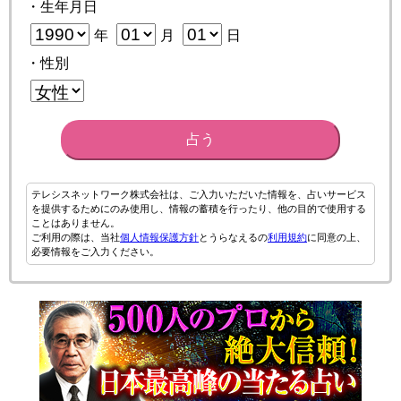
・生年月日
年
月
日
・性別
占う
テレシスネットワーク株式会社は、ご入力いただいた情報を、占いサービス
を提供するためにのみ使用し、情報の蓄積を行ったり、他の目的で使用する
ことはありません。
ご利用の際は、当社
個人情報保護方針
とうらなえるの
利用規約
に同意の上、
必要情報をご入力ください。