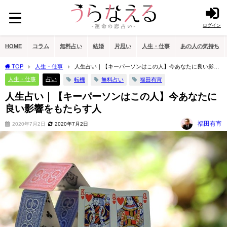
ログイン
HOME
コラム
無料占い
結婚
片思い
人生・仕事
あの人の気持ち
TOP
人生・仕事
人生占い｜【キーパーソンはこの人】今あなたに良い影響
をもたらす人
人生・仕事
占い
転機
無料占い
福田有宵
人生占い｜【キーパーソンはこの人】今あなたに
良い影響をもたらす人
福田有宵
2020年7月2日
2020年7月2日