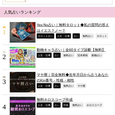
人気占いランキング
Yes No占い｜無料タロット◆私の質問の答え
はイエス？ノー？
,
,
,
,
,
タロット占い
人生・仕事
占い
無料占い
タロット
動物キャラ占い｜全60タイプ診断【無料】
,
,
,
,
,
人生・仕事
占い
無料占い
弦本將裕
動物占い
マヤ暦｜完全無料◆生年月日から占うあなた
のKin番号・性格・相性
,
,
,
,
人生・仕事
占い
無料占い
マヤ暦
無料ホロスコープ作成
,
,
,
,
,
人生・仕事
占い
特集
無料占い
ホロスコープ