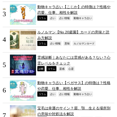
動物キャラ占い【こじか】の特徴は？性格や
恋愛、仕事、相性を解説
,
,
,
,
コラム
占い
占い情報
動物キャラ占い
ルノルマン【No.20庭園】カードの意味と読
み方解説
,
,
,
,
コラム
占い情報
意味
ルノルマンカード
霊感診断｜あなたには霊感がある？ない？心
霊レベルをチェック
,
,
,
,
診断
コラム
霊感
心霊
動物キャラ占い【ペガサス】の特徴は？性格
や恋愛、仕事、相性を解説
,
,
,
,
コラム
占い
占い情報
動物キャラ占い
宝毛は幸運のサイン？眉、顎…生える場所別
の意味や対処法を解説