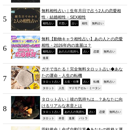
無料相性占い｜生年月日で占う2人の恋愛相
性・結婚相性・SEX相性
,
,
,
,
,
相性占い
片思い
占い
相性
無料占い
無料【動物キャラ相性占い】あの人との恋愛
相性・2026年内の進展は？
,
,
,
,
,
相性占い
あの人の気持ち
占い
恋愛
無料占い
,
進展
ガチで当たる！完全無料タロット占い◆あな
たの運命・人生の転機
,
,
,
,
,
タロット占い
人生・仕事
占い
転機
無料占い
,
,
,
タロット
人生
マドモアゼル・ミータン
タロット占い｜彼の気持ちは…？あなたに向
けるリアルな本音とは
,
,
,
,
,
タロット占い
あの人の気持ち
占い
恋愛
無料占い
,
,
,
,
タロット
本音
進展
パトラ
四柱推命｜命式自動計算◆あなたの性格と運