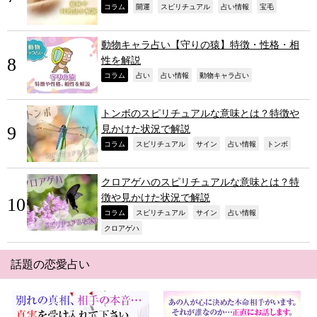
,
,
,
,
,
コラム
開運
スピリチュアル
占い情報
宝毛
動物キャラ占い【守りの猿】特徴・性格・相
性を解説
,
,
,
,
コラム
占い
占い情報
動物キャラ占い
トンボのスピリチュアルな意味とは？特徴や
見かけた状況で解説
,
,
,
,
,
コラム
スピリチュアル
サイン
占い情報
トンボ
クロアゲハのスピリチュアルな意味とは？特
徴や見かけた状況で解説
,
,
,
,
コラム
スピリチュアル
サイン
占い情報
,
クロアゲハ
話題の恋愛占い