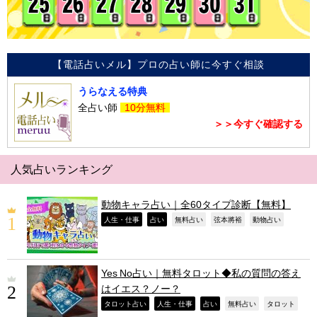
【電話占いメル】プロの占い師に今すぐ相談
うらなえる特典
全占い師
10分無料
＞＞今すぐ確認する
人気占いランキング
動物キャラ占い｜全60タイプ診断【無料】
,
,
,
,
,
人生・仕事
占い
無料占い
弦本將裕
動物占い
Yes No占い｜無料タロット◆私の質問の答え
はイエス？ノー？
,
,
,
,
,
タロット占い
人生・仕事
占い
無料占い
タロット