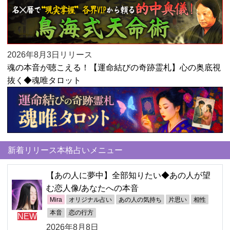
2026年8月3日リリース
魂の本音が聴こえる！【運命結びの奇跡霊札】心の奥底視
抜く◆魂唯タロット
新着リリース本格占いメニュー
【あの人に夢中】全部知りたい◆あの人が望
む恋人像/あなたへの本音
Mira
オリジナル占い
あの人の気持ち
片思い
相性
本音
恋の行方
NEW
2026年8月8日