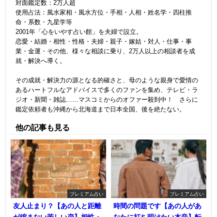
対面鑑定数：2万人超
使用占法：風水家相・風水方位・手相・人相・姓名学・四柱推
命・系数・九星学等
2001年「心をいやす占い館」を夫婦で設立。
恋愛・結婚・相性・性格・夫婦・親子・嫁姑・対人・仕事・事
業・金運・その他、様々な相談に乗り、2万人以上の相談者を成
就・解決へ導く。
その成就・解決力の源となる的確さと、母のような親身で愛情の
あるハートフルなアドバイスで多くのファンを集め、テレビ・ラ
ジオ・新聞・雑誌……マスコミからのオファー殺到中！ さらに
鑑定依頼者も沖縄から北海道まで日本全国、後を絶たない。
他の記事も見る
プレミアム占い
プレミアム占い
友人止まり？【あの人と距離
時間の問題です【あの人があ