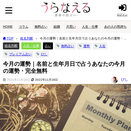
ログイン
HOME
コラム
無料占い
結婚
片思い
人生・仕事
あの人の気持ち
TOP
姓名判断
今月の運勢｜名前と生年月日で占うあなたの今月の運勢・完
全無料
姓名判断
人生・仕事
占い
無料占い
運勢
人生
プレミアム占い
びし
今月の運勢｜名前と生年月日で占うあなたの今月
の運勢・完全無料
びし
2021年11月18日
2021年11月18日