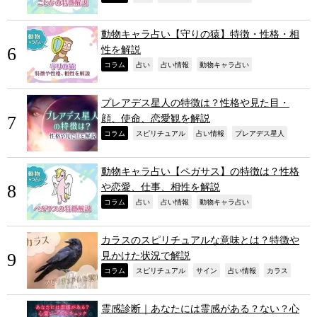
動物キャラ占い【守りの猿】特徴・性格・相
性を解説
,
,
,
,
コラム
占い
占い情報
動物キャラ占い
プレアデス星人の特徴は？性格や見た目・
顔、使命、恋愛観を解説
,
,
,
,
コラム
スピリチュアル
占い情報
プレアデス星人
動物キャラ占い【ペガサス】の特徴は？性格
や恋愛、仕事、相性を解説
,
,
,
,
コラム
占い
占い情報
動物キャラ占い
カラスのスピリチュアルな意味とは？特徴や
見かけた状況で解説
,
,
,
,
,
コラム
スピリチュアル
サイン
占い情報
カラス
霊感診断｜あなたには霊感がある？ない？心