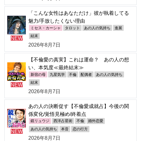
「こんな女性はあなただけ」彼が執着してる
魅力/手放したくない理由
ミセス・カーシャ
タロット
あの人の気持ち
進展
結末
NEW
2026年8月7日
【不倫愛の真実】これは運命？ あの人の想
い、本気度≪最終結末≫
新宿の母
九星気学
不倫
配偶者
あの人の気持ち
結末
NEW
2026年8月7日
あの人の決断促す【不倫愛成就占】今後の関
係変化/覚悟見極め/終着点
鏡リュウジ
西洋占星術
不倫
婚外恋愛
あの人の気持ち
本音
恋の行方
NEW
2026年8月7日