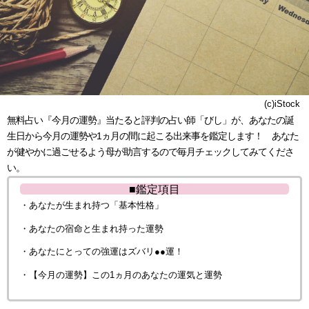
(c)iStock
無料占い『今月の運勢』当たると評判の占い師「びし」が、あなたの誕
生日から今月の運勢や1ヵ月の間に起こる出来事を鑑定します！ あなた
が健やかに過ごせるよう母が助言するので毎月チェックしてみてくださ
い。
■鑑定項目
・あなたが生まれ持つ「基本性格」
・あなたの宿命と生まれ持った運勢
・あなたにとっての強運はズバリ●●運！
・【今月の運勢】この1ヵ月のあなたの運気と運勢