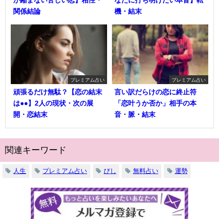
が縮まない苦しい恋】相性・
なたに打ち明けたい本音】転
関係結論
機・結末
プレミアム占い
プレミアム占い
頑張るだけ無駄？【恋の結末
言い訳だらけの恋に終止符
は●●】2人の現状・次の展
「恋叶うか否か」相手の本
開・恋結末
音・脈・結末
関連キーワード
人生
プレミアム占い
びし
無料占い
運勢