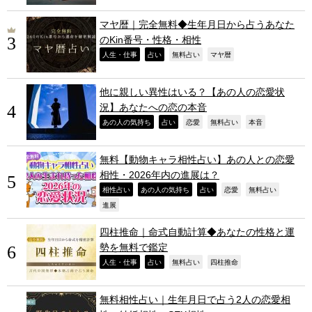
マヤ暦｜完全無料◆生年月日から占うあなた
のKin番号・性格・相性
,
,
,
,
人生・仕事
占い
無料占い
マヤ暦
他に親しい異性はいる？【あの人の恋愛状
況】あなたへの恋の本音
,
,
,
,
,
あの人の気持ち
占い
恋愛
無料占い
本音
無料【動物キャラ相性占い】あの人との恋愛
相性・2026年内の進展は？
,
,
,
,
,
相性占い
あの人の気持ち
占い
恋愛
無料占い
,
進展
四柱推命｜命式自動計算◆あなたの性格と運
勢を無料で鑑定
,
,
,
,
人生・仕事
占い
無料占い
四柱推命
無料相性占い｜生年月日で占う2人の恋愛相