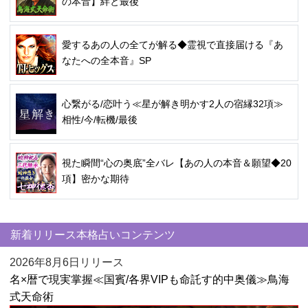
の本音】絆と最後
愛するあの人の全てが解る◆霊視で直接届ける『あ
なたへの全本音』SP
心繋がる/恋叶う≪星が解き明かす2人の宿縁32項≫
相性/今/転機/最後
視た瞬間“心の奥底”全バレ【あの人の本音＆願望◆20
項】密かな期待
新着リリース本格占いコンテンツ
2026年8月6日リリース
名×暦で現実掌握≪国賓/各界VIPも命託す的中奥儀≫鳥海
式天命術