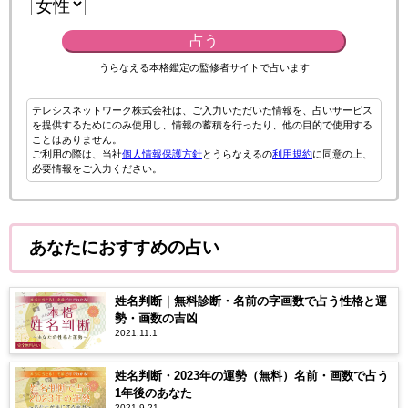
占う
うらなえる本格鑑定の監修者サイトで占います
テレシスネットワーク株式会社は、ご入力いただいた情報を、占いサービス
を提供するためにのみ使用し、情報の蓄積を行ったり、他の目的で使用する
ことはありません。
ご利用の際は、当社
個人情報保護方針
とうらなえるの
利用規約
に同意の上、
必要情報をご入力ください。
あなたにおすすめの占い
姓名判断｜無料診断・名前の字画数で占う性格と運
勢・画数の吉凶
2021.11.1
姓名判断・2023年の運勢（無料）名前・画数で占う
1年後のあなた
2021.9.21