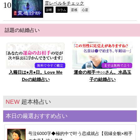
霊レベルをチェック
,
,
,
,
診断
コラム
霊感
心霊
話題の結婚占い
入籍日は●月●日。Love Me
運命の相手⇒○○さん。水晶玉
Doの結婚占い
子の結婚占い
NEW
超本格占い
本日の厳選おすすめ占い
号泣6000字◆極的中で叶う恋成就占【宿縁全貌×相手