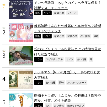
メンヘラ診断｜あなたのメンヘラ度は何％？
診断テストでチェック
,
,
,
,
診断
コラム
深層心理
メンヘラ
嫉妬診断｜あなたの嫉妬レベルは何％？診断
テストでチェック
,
,
,
,
,
,
診断
コラム
恋愛心理
深層心理
占い情報
嫉妬
蛇のスピリチュアルな意味とは？特徴や見か
けた状況で解説
,
,
,
,
,
コラム
スピリチュアル
サイン
占い情報
蛇
ルノルマン【No.20庭園】カードの意味と読
み方解説
,
,
,
,
コラム
占い情報
意味
ルノルマンカード
動物キャラ占い【こじか】の特徴は？性格や
恋愛、仕事、相性を解説
,
,
,
,
コラム
占い
占い情報
動物キャラ占い