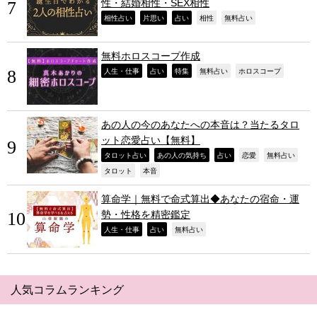
性・結婚相性・SEX相性
,
,
,
,
,
相性占い
片思い
占い
相性
無料占い
無料ホロスコープ作成
,
,
,
,
,
人生・仕事
占い
特集
無料占い
ホロスコープ
あの人の今のあなたへの本音は？当たるタロ
ット恋愛占い【無料】
,
,
,
,
,
タロット占い
あの人の気持ち
占い
恋愛
無料占い
,
,
タロット
本音
算命学｜無料で命式算出◆あなたの宿命・運
勢・性格を精密鑑定
,
,
,
人生・仕事
占い
無料占い
人気コラムランキング