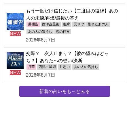
もう一度だけ信じたい【二度目の復縁】あの
人の未練/再燃/最後の答え
彌彌告
西洋占星術
復縁
元サヤ
別れたあの人
あの人の気持ち
恋の行方
NEW
2026年8月7日
交際？ 友人止まり？【彼の望みはどっ
ち？】あなたへの想い/決断
月華
西洋占星術
片思い
あの人の気持ち
NEW
2026年8月7日
新着の占いをもっとみる