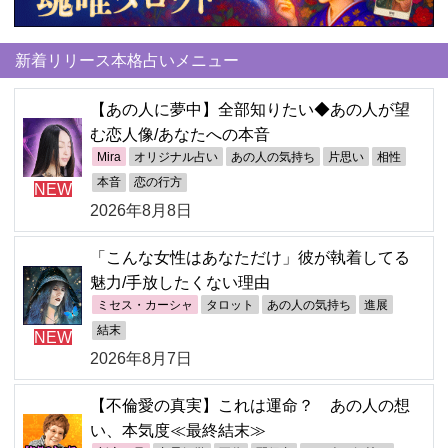
新着リリース本格占いメニュー
【あの人に夢中】全部知りたい◆あの人が望
む恋人像/あなたへの本音
Mira
オリジナル占い
あの人の気持ち
片思い
相性
本音
恋の行方
NEW
2026年8月8日
「こんな女性はあなただけ」彼が執着してる
魅力/手放したくない理由
ミセス・カーシャ
タロット
あの人の気持ち
進展
結末
NEW
2026年8月7日
【不倫愛の真実】これは運命？ あの人の想
い、本気度≪最終結末≫