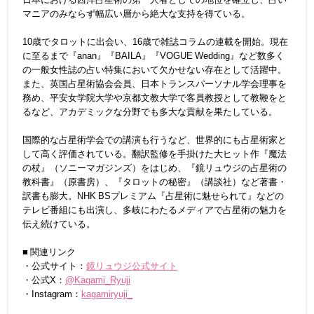
マニアのみならず幅広い層から絶大な支持を得ている。
10歳でタロットに出会い、16歳で雑誌コラムの連載を開始。現在
に至るまで『anan』『BAILA』『VOGUE Wedding』など数多く
の一般女性誌の占い特集において欠かせない存在として活躍中。
また、英国占星術協会会員、日本トランスパーソナル学会理事を
務め、平安女学院大学や京都文教大学で客員教授として教鞭をと
るなど、アカデミックな分野でも多大な貢献を果たしている。
国際的な占星術学会での講演も行うなど、世界的にも占星術家と
して高く評価されている。翻訳監修を手掛けた大ヒット作『魔法
の杖』（ソニーマガジンズ）をはじめ、『鏡リュウジの占星術の
教科書』（原書房）、『タロットの秘密』（講談社）など著書・
訳書も膨大。NHK BSプレミアム『占星術に魅せられて』などの
テレビ番組にも出演し、多岐にわたるメディアで占星術の魅力を
伝え続けている。
■ 関連リンク
・公式サイト：
鏡リュウジ公式サイト
・公式X：
@Kagami_Ryuji
・Instagram：
kagamiryuji_