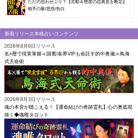
ただの思わせぶり？【言動＆態度の恋真意を断定】
相手の脈/思惑/告白
新着リリース本格占いコンテンツ
2026年8月6日リリース
名×暦で現実掌握≪国賓/各界VIPも命託す的中奥儀≫鳥海
式天命術
2026年8月3日リリース
魂の本音が聴こえる！【運命結びの奇跡霊札】心の奥底視
抜く◆魂唯タロット