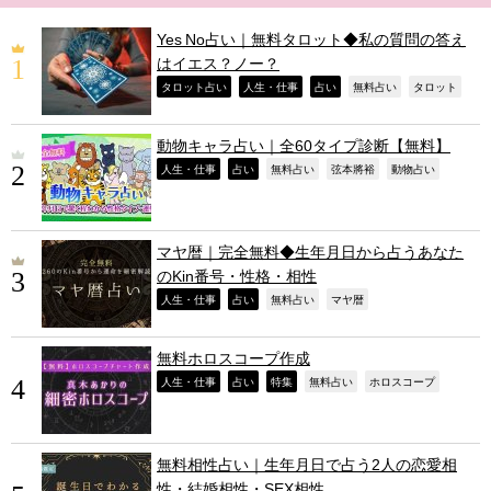
Yes No占い｜無料タロット◆私の質問の答え
はイエス？ノー？
,
,
,
,
,
タロット占い
人生・仕事
占い
無料占い
タロット
動物キャラ占い｜全60タイプ診断【無料】
,
,
,
,
,
人生・仕事
占い
無料占い
弦本將裕
動物占い
マヤ暦｜完全無料◆生年月日から占うあなた
のKin番号・性格・相性
,
,
,
,
人生・仕事
占い
無料占い
マヤ暦
無料ホロスコープ作成
,
,
,
,
,
人生・仕事
占い
特集
無料占い
ホロスコープ
無料相性占い｜生年月日で占う2人の恋愛相
性・結婚相性・SEX相性