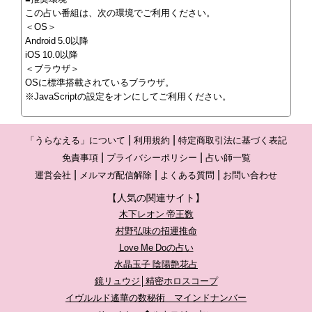
この占い番組は、次の環境でご利用ください。
＜OS＞
Android 5.0以降
iOS 10.0以降
＜ブラウザ＞
OSに標準搭載されているブラウザ。
※JavaScriptの設定をオンにしてご利用ください。
「うらなえる」について
利用規約
特定商取引法に基づく表記
免責事項
プライバシーポリシー
占い師一覧
運営会社
メルマガ配信解除
よくある質問
お問い合わせ
【人気の関連サイト】
木下レオン 帝王数
村野弘味の招運推命
Love Me Doの占い
水晶玉子 陰陽艶花占
鏡リュウジ│精密ホロスコープ
イヴルルド遙華の数秘術 マインドナンバー