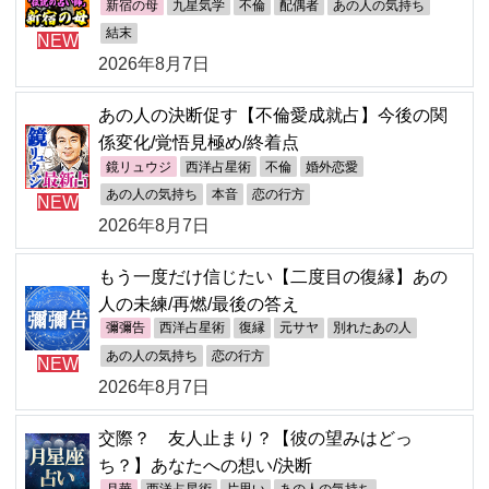
新宿の母
九星気学
不倫
配偶者
あの人の気持ち
結末
NEW
2026年8月7日
あの人の決断促す【不倫愛成就占】今後の関
係変化/覚悟見極め/終着点
鏡リュウジ
西洋占星術
不倫
婚外恋愛
あの人の気持ち
本音
恋の行方
NEW
2026年8月7日
もう一度だけ信じたい【二度目の復縁】あの
人の未練/再燃/最後の答え
彌彌告
西洋占星術
復縁
元サヤ
別れたあの人
あの人の気持ち
恋の行方
NEW
2026年8月7日
交際？ 友人止まり？【彼の望みはどっ
ち？】あなたへの想い/決断