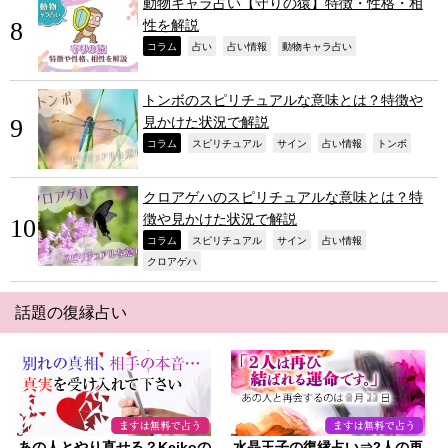
動物キャラ占い【守りの猿】特徴・性格・相
性を解説
,
,
,
,
コラム
占い
占い情報
動物キャラ占い
トンボのスピリチュアルな意味とは？特徴や
見かけた状況で解説
,
,
,
,
,
コラム
スピリチュアル
サイン
占い情報
トンボ
クロアゲハのスピリチュアルな意味とは？特
徴や見かけた状況で解説
,
,
,
,
コラム
スピリチュアル
サイン
占い情報
,
クロアゲハ
話題の復縁占い
あの人とやり直せる？Keikoの
水晶玉子の復縁占い⇒2人の再