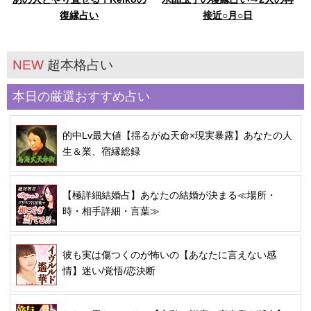
復縁占い
接近○月○日
NEW
超本格占い
本日の厳選おすすめ占い
的中Lv最大値【揺るがぬ天命×現実暴露】あなたの人
生＆業、宿縁総録
【極詳細結婚占】あなたの結婚が決まる≪場所・
時・相手詳細・言葉≫
彼も実は傷つくのが怖いの【あなたに言えない感
情】迷い/覚悟/恋決断