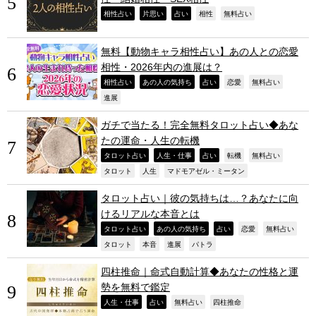
,
,
,
,
,
相性占い
片思い
占い
相性
無料占い
無料【動物キャラ相性占い】あの人との恋愛
相性・2026年内の進展は？
,
,
,
,
,
相性占い
あの人の気持ち
占い
恋愛
無料占い
,
進展
ガチで当たる！完全無料タロット占い◆あな
たの運命・人生の転機
,
,
,
,
,
タロット占い
人生・仕事
占い
転機
無料占い
,
,
,
タロット
人生
マドモアゼル・ミータン
タロット占い｜彼の気持ちは…？あなたに向
けるリアルな本音とは
,
,
,
,
,
タロット占い
あの人の気持ち
占い
恋愛
無料占い
,
,
,
,
タロット
本音
進展
パトラ
四柱推命｜命式自動計算◆あなたの性格と運
勢を無料で鑑定
,
,
,
,
人生・仕事
占い
無料占い
四柱推命