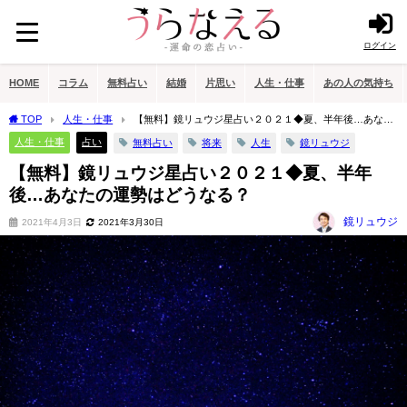
ログイン
HOME
コラム
無料占い
結婚
片思い
人生・仕事
あの人の気持ち
TOP
人生・仕事
【無料】鏡リュウジ星占い２０２１◆夏、半年後…あなた
の運勢はどうなる？
人生・仕事
占い
無料占い
将来
人生
鏡リュウジ
【無料】鏡リュウジ星占い２０２１◆夏、半年
後…あなたの運勢はどうなる？
鏡リュウジ
2021年4月3日
2021年3月30日