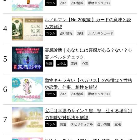
,
,
,
,
コラム
占い
占い情報
動物キャラ占い
ルノルマン【No.20庭園】カードの意味と読
み方解説
,
,
,
,
コラム
占い情報
意味
ルノルマンカード
霊感診断｜あなたには霊感がある？ない？心
霊レベルをチェック
,
,
,
,
診断
コラム
霊感
心霊
動物キャラ占い【ペガサス】の特徴は？性格
や恋愛、仕事、相性を解説
,
,
,
,
コラム
占い
占い情報
動物キャラ占い
宝毛は幸運のサイン？眉、顎…生える場所別
の意味や対処法を解説
,
,
,
,
,
コラム
開運
スピリチュアル
占い情報
宝毛