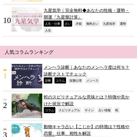
九星気学｜完全無料◆あなたの性格・運勢・
開運『九星盤計算』
,
,
,
,
,
,
人生・仕事
占い
才能
無料占い
九星気学
運勢
,
人生
人気コラムランキング
メンヘラ診断｜あなたのメンヘラ度は何％？
診断テストでチェック
,
,
,
,
診断
コラム
深層心理
メンヘラ
蛇のスピリチュアルな意味とは？特徴や見か
けた状況で解説
,
,
,
,
,
コラム
スピリチュアル
サイン
占い情報
蛇
動物キャラ占い【こじか】の特徴は？性格や
恋愛、仕事、相性を解説