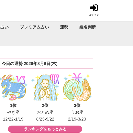
ログイン
性占い
プレミアム占い
運勢
姓名判断
今日の運勢 2026年8月6日(木)
1位
2位
3位
やぎ座
おとめ座
うお座
12/22-1/19
8/23-9/22
2/19-3/20
ランキングをもっとみる