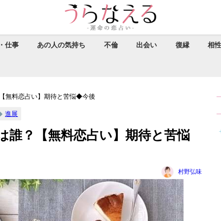
・仕事
あの人の気持ち
不倫
出会い
復縁
相
【無料恋占い】期待と苦悩◆今後
進展
は誰？【無料恋占い】期待と苦悩
村野弘味