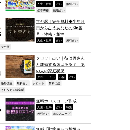
,
,
,
人生・仕事
占い
無料占い
,
,
弦本將裕
動物占い
マヤ暦｜完全無料◆生年月
日から占うあなたのKin番
号・性格・相性
,
,
,
人生・仕事
占い
無料占い
,
マヤ暦
タロット占い｜彼は奥さん
と離婚する気はある？ あ
の人の家庭状況
,
,
,
タロット占い
不倫
占い
,
,
,
,
婚外恋愛
無料占い
タロット
禁断の恋
,
うらなえる編集部
無料ホロスコープ作成
,
,
,
人生・仕事
占い
特集
,
,
無料占い
ホロスコープ
無料【動物キャラ相性占