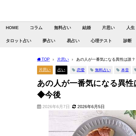
HOME
コラム
無料占い
結婚
片思い
人生
タロット占い
夢占い
易占い
心理テスト
診断
TOP
片思い
あの人が一番気になる異性は誰？
片思い
占い
恋愛
無料占い
本音
あの人が一番気になる異性
◆今後
2026年6月7日
2026年6月5日