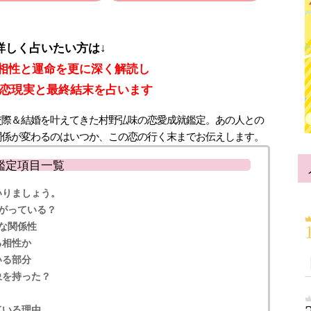
詳しく占いたい方は↓
の相性と運命を更に深く解読し
恋現実と最終結末を占います
交際＆結婚を叶えてきた村野弘味の恋愛成就鑑定。あの人との
関係が変わるのはいつか、この恋の行く末までお伝えします。
鑑定項目一覧
いりましょう。
がっている？
な関係性
る相性か
いる部分
象を持った？
ている理由