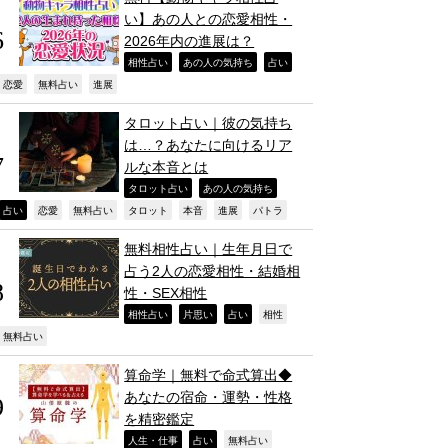
い】あの人との恋愛相性・
2026年内の進展は？
,
,
,
相性占い
あの人の気持ち
占い
,
,
,
恋愛
無料占い
進展
タロット占い｜彼の気持ち
は…？あなたに向けるリア
ルな本音とは
,
,
タロット占い
あの人の気持ち
,
,
,
,
,
,
,
占い
恋愛
無料占い
タロット
本音
進展
パトラ
無料相性占い｜生年月日で
占う2人の恋愛相性・結婚相
性・SEX相性
,
,
,
,
相性占い
片思い
占い
相性
,
無料占い
算命学｜無料で命式算出◆
あなたの宿命・運勢・性格
を精密鑑定
,
,
,
人生・仕事
占い
無料占い