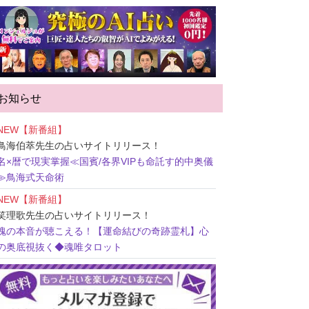
お知らせ
NEW【新番組】
鳥海伯萃先生
の占いサイトリリース！
名×暦で現実掌握≪国賓/各界VIPも命託す的中奥儀
≫鳥海式天命術
NEW【新番組】
笑理歌先生
の占いサイトリリース！
魂の本音が聴こえる！【運命結びの奇跡霊札】心
の奥底視抜く◆魂唯タロット