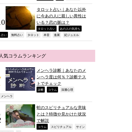
タロット占い｜あなた以外
に今あの人に親しい異性は
いる？恋の脈は？
,
,
タロット占い
あの人の気持ち
,
,
,
,
,
,
占い
無料占い
タロット
本音
進展
妃ジュエル
人気コラムランキング
メンヘラ診断｜あなたのメ
ンヘラ度は何％？診断テス
トでチェック
,
,
,
診断
コラム
深層心理
,
メンヘラ
蛇のスピリチュアルな意味
とは？特徴や見かけた状況
で解説
,
,
,
コラム
スピリチュアル
サイン