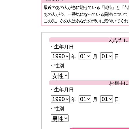
最近のあの人が恋に馳せている「期待」と「苦
あの人が今、一番気になっている異性について
この先、あの人はあなたの想いに気付いてくれ
あなたに
・生年月日
年
月
日
・性別
お相手に
・生年月日
年
月
日
・性別