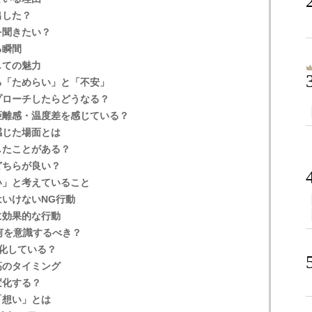
出した？
を聞きたい？
る瞬間
しての魅力
る「ためらい」と「不安」
プローチしたらどうなる？
距離感・温度差を感じている？
感じた場面とは
したことがある？
どちらが良い？
い」と考えていること
いけないNG行動
に効果的な行動
何を意識するべき？
化している？
高のタイミング
変化する？
「想い」とは