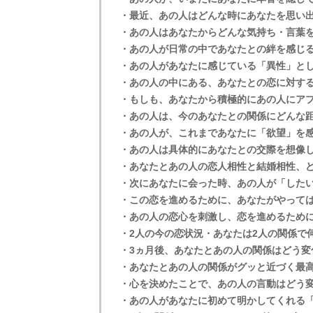
・最近、あの人はどんな時にあなたを思い
・あの人はあなたからどんな気持ち・言葉
・あの人が日常の中であなたとの絆を感じ
・あの人があなたに感じている「異性」と
・あの人の中にある、あなたとの恋に対す
・もしも、あなたから積極的にあの人にア
・あの人は、今のあなたとの関係にどんな
・あの人が、これまであなたに「欲望」を
・あの人は具体的にあなたとの交際を想像
・あなたとあの人の恋人相性と結婚相性、
・次にあなたに会った時、あの人が「した
・この恋を進めるために、あなたがやっては
・あの人の恋心を刺激し、恋を進めるため
・2人の今の恋状況・あなたは2人の関係で
・3ヵ月後、あなたとあの人の関係はどう変
・あなたとあの人の関係がグッと近づく最
・心を決めたことで、あの人の言動はどう
・あの人があなたに初めて明かしてくれる