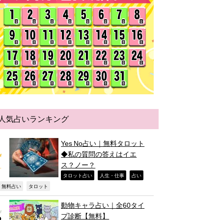
人気占いランキング
Yes No占い｜無料タロット
◆私の質問の答えはイエ
ス？ノー？
,
,
,
タロット占い
人生・仕事
占い
,
,
無料占い
タロット
動物キャラ占い｜全60タイ
プ診断【無料】