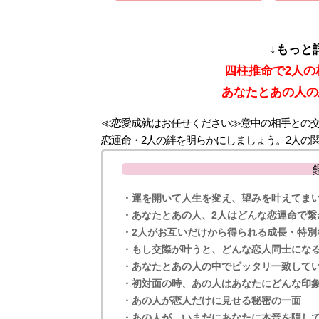
↓もっと
四柱推命で2人
あなたとあの人の
≪恋愛成就はお任せください≫意中の相手との
恋運命・2人の絆を明らかにしましょう。2人の
・運を開いて人生を変え、望みを叶えてま
・あなたとあの人、2人はどんな恋運命で繋
・2人がお互いだけから得られる成長・特別
・もし交際が叶うと、どんな恋人同士にな
・あなたとあの人の中でピッタリ一致して
・初対面の時、あの人はあなたにどんな印
・あの人が恋人だけに見せる秘密の一面
・あの人が、いまだにあなたに本音を隠し