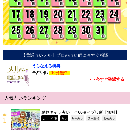
【電話占いメル】プロの占い師に今すぐ相談
うらなえる特典
全占い師
10分無料
＞＞今すぐ確認する
人気占いランキング
動物キャラ占い｜全60タイプ診断【無料】
,
,
,
,
,
人生・仕事
占い
無料占い
弦本將裕
動物占い