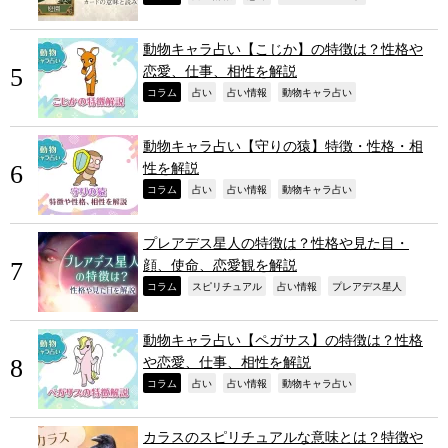
動物キャラ占い【こじか】の特徴は？性格や
恋愛、仕事、相性を解説
,
,
,
,
コラム
占い
占い情報
動物キャラ占い
動物キャラ占い【守りの猿】特徴・性格・相
性を解説
,
,
,
,
コラム
占い
占い情報
動物キャラ占い
プレアデス星人の特徴は？性格や見た目・
顔、使命、恋愛観を解説
,
,
,
,
コラム
スピリチュアル
占い情報
プレアデス星人
動物キャラ占い【ペガサス】の特徴は？性格
や恋愛、仕事、相性を解説
,
,
,
,
コラム
占い
占い情報
動物キャラ占い
カラスのスピリチュアルな意味とは？特徴や