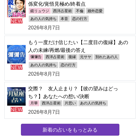
係変化/覚悟見極め/終着点
鏡リュウジ
西洋占星術
不倫
婚外恋愛
あの人の気持ち
本音
恋の行方
NEW
2026年8月7日
もう一度だけ信じたい【二度目の復縁】あの
人の未練/再燃/最後の答え
彌彌告
西洋占星術
復縁
元サヤ
別れたあの人
あの人の気持ち
恋の行方
NEW
2026年8月7日
交際？ 友人止まり？【彼の望みはどっ
ち？】あなたへの想い/決断
月華
西洋占星術
片思い
あの人の気持ち
NEW
2026年8月7日
新着の占いをもっとみる