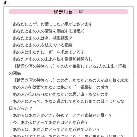
す。
鑑定項目一覧
・あなたにまず、お話ししたい事がございます
・あなたとあの人の宿縁を網羅する暦術式
・あなたとあの人は今、相思相愛？
・あなたとあの人を結んでいる宿縁
・あの人はあなたに「何」を求めている？
・あなたとあの人の未来を映す隠世和神降ろし
・【情景念写の神降ろし】あの人が目指している2人の未来・理想
の関係
・【情景念写の神降ろし】この先、あなたとあの人が辿り着く未来
・あの人が初対面であなたに抱いた「一番最初」の感情
・あの人が忘れられないあなたとの思い出・あなたの姿
・あの人にとって、あなた過ごしてきたこれまでの日々はどんな
日々だった？
・あの人はあなたのどこが好き？ どこが素敵だと思う？
・今、あの人にとってあなたはどんな存在？
・あの人は、あなたにとってどんな存在でいたい？
・あの人はどんな時、あなたに会いたい、声が聴きたいと思う？