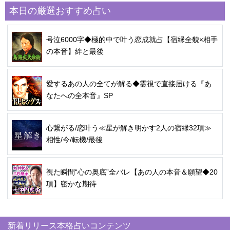
本日の厳選おすすめ占い
号泣6000字◆極的中で叶う恋成就占【宿縁全貌×相手
の本音】絆と最後
愛するあの人の全てが解る◆霊視で直接届ける『あ
なたへの全本音』SP
心繋がる/恋叶う≪星が解き明かす2人の宿縁32項≫
相性/今/転機/最後
視た瞬間“心の奥底”全バレ【あの人の本音＆願望◆20
項】密かな期待
新着リリース本格占いコンテンツ