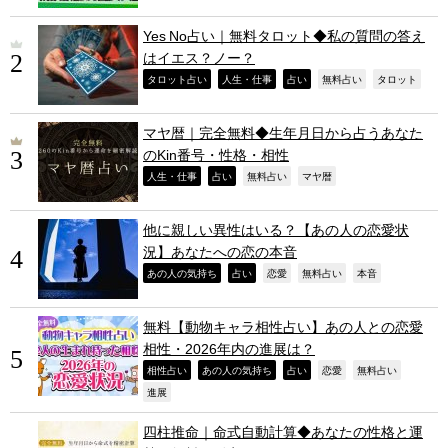
Yes No占い｜無料タロット◆私の質問の答え
はイエス？ノー？
,
,
,
,
,
タロット占い
人生・仕事
占い
無料占い
タロット
マヤ暦｜完全無料◆生年月日から占うあなた
のKin番号・性格・相性
,
,
,
,
人生・仕事
占い
無料占い
マヤ暦
他に親しい異性はいる？【あの人の恋愛状
況】あなたへの恋の本音
,
,
,
,
,
あの人の気持ち
占い
恋愛
無料占い
本音
無料【動物キャラ相性占い】あの人との恋愛
相性・2026年内の進展は？
,
,
,
,
,
相性占い
あの人の気持ち
占い
恋愛
無料占い
,
進展
四柱推命｜命式自動計算◆あなたの性格と運