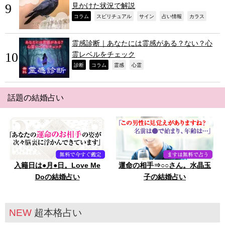
見かけた状況で解説
,
,
,
,
,
コラム
スピリチュアル
サイン
占い情報
カラス
霊感診断｜あなたには霊感がある？ない？心
霊レベルをチェック
,
,
,
,
診断
コラム
霊感
心霊
話題の結婚占い
入籍日は●月●日。Love Me
運命の相手⇒○○さん。水晶玉
Doの結婚占い
子の結婚占い
NEW
超本格占い