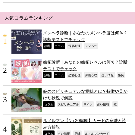
人気コラムランキング
メンヘラ診断｜あなたのメンヘラ度は何％？
診断テストでチェック
,
,
,
,
診断
コラム
深層心理
メンヘラ
嫉妬診断｜あなたの嫉妬レベルは何％？診断
テストでチェック
,
,
,
,
,
,
診断
コラム
恋愛心理
深層心理
占い情報
嫉妬
蛇のスピリチュアルな意味とは？特徴や見か
けた状況で解説
,
,
,
,
,
コラム
スピリチュアル
サイン
占い情報
蛇
ルノルマン【No.20庭園】カードの意味と読
み方解説
,
,
,
,
コラム
占い情報
意味
ルノルマンカード