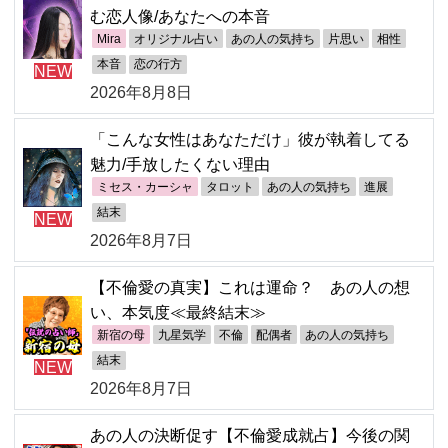
む恋人像/あなたへの本音
Mira
オリジナル占い
あの人の気持ち
片思い
相性
本音
恋の行方
NEW
2026年8月8日
「こんな女性はあなただけ」彼が執着してる
魅力/手放したくない理由
ミセス・カーシャ
タロット
あの人の気持ち
進展
結末
NEW
2026年8月7日
【不倫愛の真実】これは運命？ あの人の想
い、本気度≪最終結末≫
新宿の母
九星気学
不倫
配偶者
あの人の気持ち
結末
NEW
2026年8月7日
あの人の決断促す【不倫愛成就占】今後の関