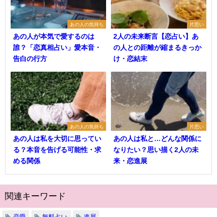
あの人の気持ち
片思い
あの人が本気で愛するのは
2人の未来断言【恋占い】あ
誰？「恋真相占い」愛本音・
の人との距離が縮まるきっか
告白の行方
け・恋結末
あの人の気持ち
片思い
あの人は私を大切に思ってい
あの人は私と…どんな関係に
る？本音を告げる可能性・求
なりたい？思い描く2人の未
める関係
来・恋進展
関連キーワード
恋愛
無料占い
進展