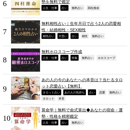
勢を無料で鑑定
,
,
,
,
人生・仕事
占い
無料占い
四柱推命
無料相性占い｜生年月日で占う2人の恋愛相
性・結婚相性・SEX相性
,
,
,
,
,
相性占い
片思い
占い
相性
無料占い
無料ホロスコープ作成
,
,
,
,
,
人生・仕事
占い
特集
無料占い
ホロスコープ
あの人の今のあなたへの本音は？当たるタロ
ット恋愛占い【無料】
,
,
,
,
,
タロット占い
あの人の気持ち
占い
恋愛
無料占い
,
,
タロット
本音
算命学｜無料で命式算出◆あなたの宿命・運
勢・性格を精密鑑定
,
,
,
人生・仕事
占い
無料占い