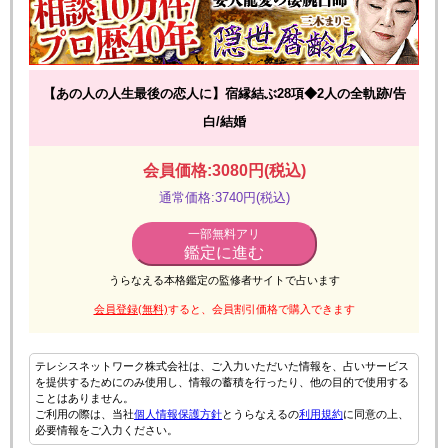
【あの人の人生最後の恋人に】宿縁結ぶ28項◆2人の全軌跡/告
白/結婚
会員価格:3080円(税込)
通常価格:3740円(税込)
一部無料アリ
鑑定に進む
うらなえる本格鑑定の監修者サイトで占います
会員登録(無料)
すると、会員割引価格で購入できます
テレシスネットワーク株式会社は、ご入力いただいた情報を、占いサービス
を提供するためにのみ使用し、情報の蓄積を行ったり、他の目的で使用する
ことはありません。
ご利用の際は、当社
個人情報保護方針
とうらなえるの
利用規約
に同意の上、
必要情報をご入力ください。