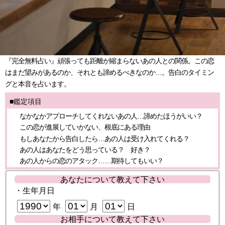
『完全無料占い』頑張っても距離が縮まらないあの人との関係。この恋
はまだ望みがあるのか、それとも諦めるべきなのか…。告白のタイミン
グと本音を占います。
■鑑定項目
なかなかアプローチしてくれないあの人…諦めたほうがいい？
この恋が進展していかない、根底にある理由
もしあなたから告白したら…あの人は受け入れてくれる？
あの人はあなたをどう思っている？ 好き？
あの人からの恋のアタック……期待してもいい？
あなたについて教えて下さい
・生年月日
年
月
日
お相手について教えて下さい