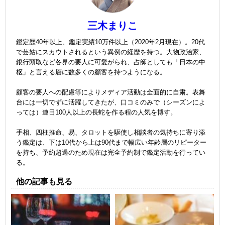
三木まりこ
鑑定歴40年以上、鑑定実績10万件以上（2020年2月現在）。20代
で芸姑にスカウトされるという異例の経歴を持つ。大物政治家、
銀行頭取など各界の要人に可愛がられ、占師としても「日本の中
枢」と言える層に数多くの顧客を持つようになる。
顧客の要人への配慮等によりメディア活動は全面的に自粛。表舞
台には一切でずに活躍してきたが、口コミのみで（シーズンによ
っては）連日100人以上の長蛇を作る程の人気を博す。
手相、四柱推命、易、タロットを駆使し相談者の気持ちに寄り添
う鑑定は、下は10代から上は90代まで幅広い年齢層のリピーター
を持ち、予約超過のため現在は完全予約制で鑑定活動を行ってい
る。
他の記事も見る