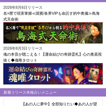
2026年8月6日リリース
名×暦で現実掌握≪国賓/各界VIPも命託す的中奥儀≫鳥海
式天命術
2026年8月3日リリース
魂の本音が聴こえる！【運命結びの奇跡霊札】心の奥底視
抜く◆魂唯タロット
新着リリース本格占いメニュー
【あの人に夢中】全部知りたい◆あの人が望