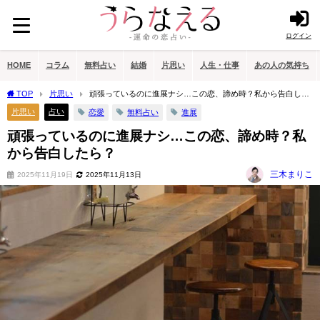
ログイン
HOME
コラム
無料占い
結婚
片思い
人生・仕事
あの人の気持ち
TOP
片思い
頑張っているのに進展ナシ…この恋、諦め時？私から告白した
ら？
片思い
占い
恋愛
無料占い
進展
頑張っているのに進展ナシ…この恋、諦め時？私
から告白したら？
三木まりこ
2025年11月19日
2025年11月13日