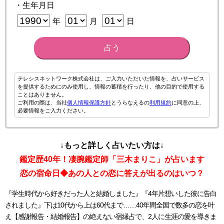
・生年月日
年
月
日
占う
テレシスネットワーク株式会社は、ご入力いただいた情報を、占いサービス
を提供するためにのみ使用し、情報の蓄積を行ったり、他の目的で使用する
ことはありません。
ご利用の際は、当社
個人情報保護方針
とうらなえるの
利用規約
に同意の上、
必要情報をご入力ください。
↓もっと詳しく占いたい方は↓
鑑定歴40年！凄腕鑑定師「三木まりこ」が占います
恋の宿命日◆あの人との恋に答えが出るのはいつ？
『学生時代から好きだった人と結婚しました』『4年片想いした彼に告白
されました』下は10代から上は60代まで……40年間全国で数多の恋を叶
え【感謝報告・結婚報告】の絶えない宿縁占で、2人に生涯の愛を導きま