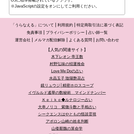
OSに標準搭載されているブラウザ。
※JavaScriptの設定をオンにしてご利用ください。
「うらなえる」について
利用規約
特定商取引法に基づく表記
免責事項
プライバシーポリシー
占い師一覧
運営会社
メルマガ配信解除
よくある質問
お問い合わせ
【人気の関連サイト】
木下レオン 帝王数
村野弘味の招運推命
Love Me Doの占い
水晶玉子 陰陽艶花占
鏡リュウジ│精密ホロスコープ
イヴルルド遙華の数秘術 マインドナンバー
Ｋｅｉｋｏ◆ルナロジー占い
大串ノリコ 紫微斗数と手相占い
シークエンスはやともの怪談霊視
アポロン山崎の姓名判断
山倭厭魏の算命学