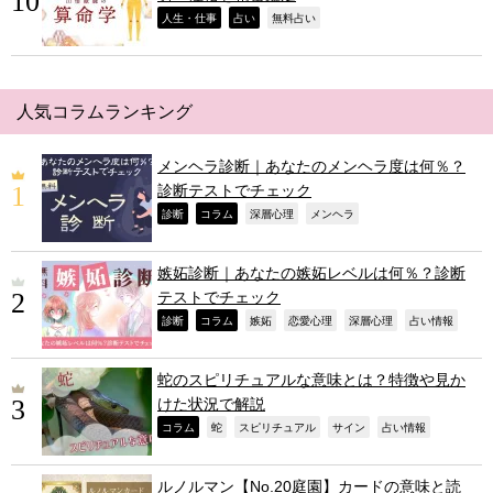
,
,
,
人生・仕事
占い
無料占い
人気コラムランキング
メンヘラ診断｜あなたのメンヘラ度は何％？
診断テストでチェック
,
,
,
,
診断
コラム
深層心理
メンヘラ
嫉妬診断｜あなたの嫉妬レベルは何％？診断
テストでチェック
,
,
,
,
,
,
診断
コラム
嫉妬
恋愛心理
深層心理
占い情報
蛇のスピリチュアルな意味とは？特徴や見か
けた状況で解説
,
,
,
,
,
コラム
蛇
スピリチュアル
サイン
占い情報
ルノルマン【No.20庭園】カードの意味と読