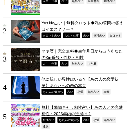
,
,
,
,
,
人生・仕事
占い
無料占い
弦本將裕
動物占い
Yes No占い｜無料タロット◆私の質問の答え
はイエス？ノー？
,
,
,
,
,
タロット占い
人生・仕事
占い
無料占い
タロット
マヤ暦｜完全無料◆生年月日から占うあなた
のKin番号・性格・相性
,
,
,
,
人生・仕事
占い
無料占い
マヤ暦
他に親しい異性はいる？【あの人の恋愛状
況】あなたへの恋の本音
,
,
,
,
,
あの人の気持ち
占い
恋愛
無料占い
本音
無料【動物キャラ相性占い】あの人との恋愛
相性・2026年内の進展は？
,
,
,
,
,
相性占い
あの人の気持ち
占い
恋愛
無料占い
,
進展