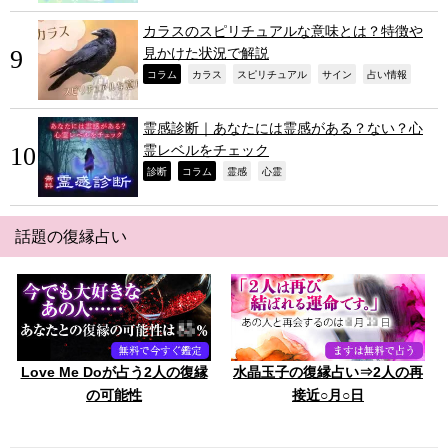
カラスのスピリチュアルな意味とは？特徴や
見かけた状況で解説
,
,
,
,
,
コラム
カラス
スピリチュアル
サイン
占い情報
霊感診断｜あなたには霊感がある？ない？心
霊レベルをチェック
,
,
,
,
診断
コラム
霊感
心霊
話題の復縁占い
Love Me Doが占う2人の復縁
水晶玉子の復縁占い⇒2人の再
の可能性
接近○月○日