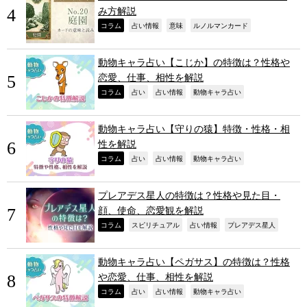
み方解説
,
,
,
,
コラム
占い情報
意味
ルノルマンカード
動物キャラ占い【こじか】の特徴は？性格や
恋愛、仕事、相性を解説
,
,
,
,
コラム
占い
占い情報
動物キャラ占い
動物キャラ占い【守りの猿】特徴・性格・相
性を解説
,
,
,
,
コラム
占い
占い情報
動物キャラ占い
プレアデス星人の特徴は？性格や見た目・
顔、使命、恋愛観を解説
,
,
,
,
コラム
スピリチュアル
占い情報
プレアデス星人
動物キャラ占い【ペガサス】の特徴は？性格
や恋愛、仕事、相性を解説
,
,
,
,
コラム
占い
占い情報
動物キャラ占い