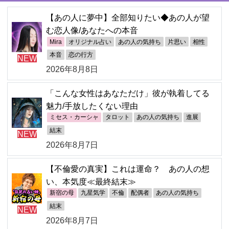
【あの人に夢中】全部知りたい◆あの人が望
む恋人像/あなたへの本音
Mira
オリジナル占い
あの人の気持ち
片思い
相性
本音
恋の行方
NEW
2026年8月8日
「こんな女性はあなただけ」彼が執着してる
魅力/手放したくない理由
ミセス・カーシャ
タロット
あの人の気持ち
進展
結末
NEW
2026年8月7日
【不倫愛の真実】これは運命？ あの人の想
い、本気度≪最終結末≫
新宿の母
九星気学
不倫
配偶者
あの人の気持ち
結末
NEW
2026年8月7日