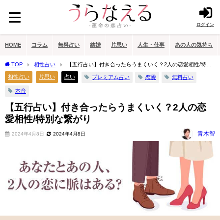
ログイン
HOME
コラム
無料占い
結婚
片思い
人生・仕事
あの人の気持ち
TOP
相性占い
【五行占い】付き合ったらうまくいく？2人の恋愛相性/特別
な繋がり
相性占い
片思い
占い
プレミアム占い
恋愛
無料占い
本音
【五行占い】付き合ったらうまくいく？2人の恋
愛相性/特別な繋がり
青木智
2024年4月8日
2024年4月8日