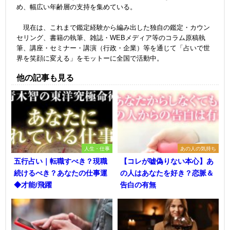
め、幅広い年齢層の支持を集めている。
現在は、これまで鑑定経験から編み出した独自の鑑定・カウン
セリング、書籍の執筆、雑誌・WEBメディア等のコラム原稿執
筆、講座・セミナー・講演（行政・企業）等を通じて「占いで世
界を笑顔に変える」をモットーに全国で活動中。
他の記事も見る
人生・仕事
あの人の気持ち
五行占い｜転職すべき？現職
【コレが嘘偽りない本心】あ
続けるべき？あなたの仕事運
の人はあなたを好き？恋脈＆
◆才能/飛躍
告白の有無