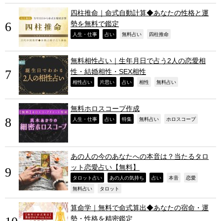
四柱推命｜命式自動計算◆あなたの性格と運
勢を無料で鑑定
,
,
,
,
人生・仕事
占い
無料占い
四柱推命
無料相性占い｜生年月日で占う2人の恋愛相
性・結婚相性・SEX相性
,
,
,
,
,
相性占い
片思い
占い
相性
無料占い
無料ホロスコープ作成
,
,
,
,
,
人生・仕事
占い
特集
無料占い
ホロスコープ
あの人の今のあなたへの本音は？当たるタロ
ット恋愛占い【無料】
,
,
,
,
,
タロット占い
あの人の気持ち
占い
本音
恋愛
,
,
無料占い
タロット
算命学｜無料で命式算出◆あなたの宿命・運
勢・性格を精密鑑定