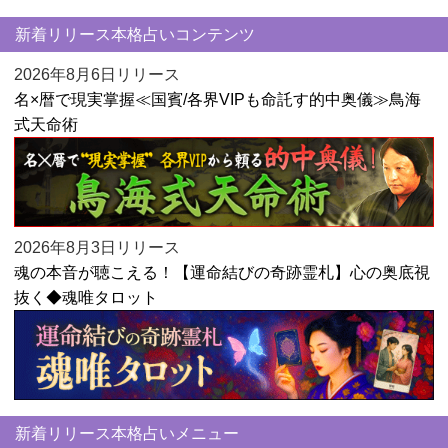
新着リリース本格占いコンテンツ
2026年8月6日リリース
名×暦で現実掌握≪国賓/各界VIPも命託す的中奥儀≫鳥海
式天命術
2026年8月3日リリース
魂の本音が聴こえる！【運命結びの奇跡霊札】心の奥底視
抜く◆魂唯タロット
新着リリース本格占いメニュー