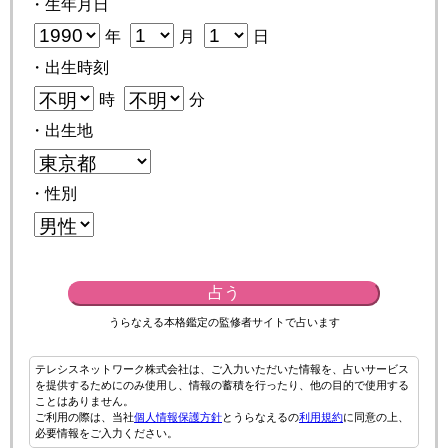
・生年月日
年
月
日
・出生時刻
時
分
・出生地
・性別
占う
うらなえる本格鑑定の監修者サイトで占います
テレシスネットワーク株式会社は、ご入力いただいた情報を、占いサービス
を提供するためにのみ使用し、情報の蓄積を行ったり、他の目的で使用する
ことはありません。
ご利用の際は、当社
個人情報保護方針
とうらなえるの
利用規約
に同意の上、
必要情報をご入力ください。