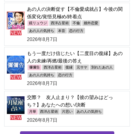
あの人の決断促す【不倫愛成就占】今後の関
係変化/覚悟見極め/終着点
鏡リュウジ
西洋占星術
不倫
婚外恋愛
あの人の気持ち
本音
恋の行方
NEW
2026年8月7日
もう一度だけ信じたい【二度目の復縁】あの
人の未練/再燃/最後の答え
彌彌告
西洋占星術
復縁
元サヤ
別れたあの人
あの人の気持ち
恋の行方
NEW
2026年8月7日
交際？ 友人止まり？【彼の望みはどっ
ち？】あなたへの想い/決断
月華
西洋占星術
片思い
あの人の気持ち
NEW
2026年8月7日