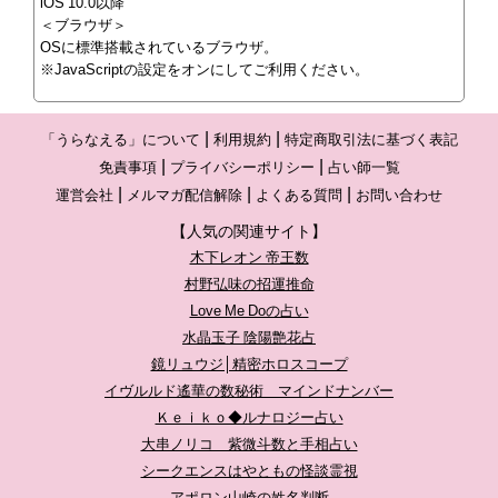
iOS 10.0以降
＜ブラウザ＞
OSに標準搭載されているブラウザ。
※JavaScriptの設定をオンにしてご利用ください。
「うらなえる」について
利用規約
特定商取引法に基づく表記
免責事項
プライバシーポリシー
占い師一覧
運営会社
メルマガ配信解除
よくある質問
お問い合わせ
【人気の関連サイト】
木下レオン 帝王数
村野弘味の招運推命
Love Me Doの占い
水晶玉子 陰陽艶花占
鏡リュウジ│精密ホロスコープ
イヴルルド遙華の数秘術 マインドナンバー
Ｋｅｉｋｏ◆ルナロジー占い
大串ノリコ 紫微斗数と手相占い
シークエンスはやともの怪談霊視
アポロン山崎の姓名判断