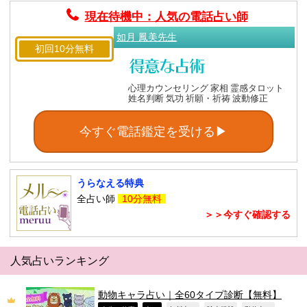
現在待機中：人気の電話占い師
如月 鳳美先生
初回10分無料
心理カウンセリング 家相 霊感タロット
姓名判断 気功 祈願・祈祷 波動修正
今すぐ電話鑑定を受ける▶
うらなえる特典
全占い師
10分無料
＞＞今すぐ確認する
人気占いランキング
動物キャラ占い｜全60タイプ診断【無料】