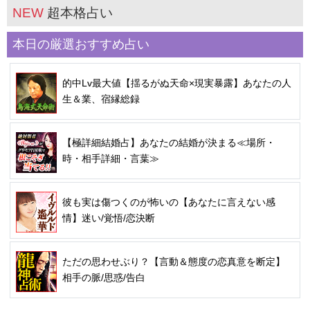
NEW
超本格占い
本日の厳選おすすめ占い
的中Lv最大値【揺るがぬ天命×現実暴露】あなたの人
生＆業、宿縁総録
【極詳細結婚占】あなたの結婚が決まる≪場所・
時・相手詳細・言葉≫
彼も実は傷つくのが怖いの【あなたに言えない感
情】迷い/覚悟/恋決断
ただの思わせぶり？【言動＆態度の恋真意を断定】
相手の脈/思惑/告白